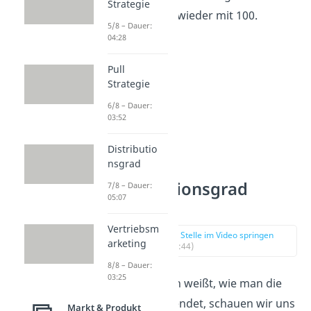
Strategie
anschließend wieder mit 100.
5/8 – Dauer:
04:28
Pull
Strategie
6/8 – Dauer:
03:52
Distributio
nsgrad
Distributionsgrad
7/8 – Dauer:
05:07
Beispiel
Vertriebsm
zur Stelle im Video springen
arketing
(02:44)
8/8 – Dauer:
03:25
Damit du auch weißt, wie man die
Formeln anwendet, schauen wir uns
Markt & Produkt