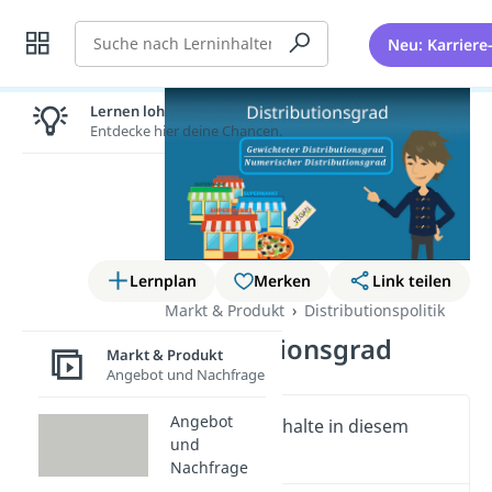
Suche
Neu: Karriere
Lernen lohnt sich!
Entdecke hier deine Chancen.
Lernplan
Merken
Link teilen
Markt & Produkt
Distributionspolitik
Distributionsgrad
Markt & Produkt
Angebot und Nachfrage
Angebot
Wichtige Inhalte in diesem
und
Video
Nachfrage