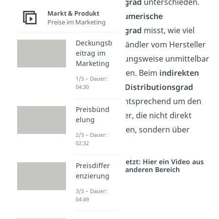
Distributionsgrad
unterschieden.
Markt & Produkt
Der
direkte numerische
Preise im Marketing
Distributionsgrad
misst, wie viel
Deckungsb
Prozent der Händler vom Hersteller
eitrag im
direkt, beziehungsweise unmittelbar
Marketing
beliefert werden. Beim
indirekten
1/5 – Dauer:
numerischen Distributionsgrad
04:30
geht es dementsprechend um den
Preisbünd
Teil der Händler, die nicht direkt
elung
beliefert werden, sondern über
2/5 – Dauer:
Absatzmittler.
02:32
Studyflix vernetzt: Hier ein Video aus
Preisdiffer
einem anderen Bereich
enzierung
3/5 – Dauer:
04:49