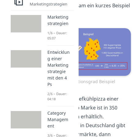
Marketingstrategien
noch gemeinsam ein kurzes Beispiel
an.
Marketing
strategien
1/6 – Dauer:
05:07
Entwicklun
g einer
Marketing
strategie
mit den 4
Distributionsgrad Beispiel
Ps
2/6 – Dauer:
Eine vegane Tiefkühlpizza einer
04:18
Deutschen Bio Marke ist in 350
Category
Supermärkten erhältlich.
Managem
Angenommen in Deutschland gibt
ent
es 1.000 Supermärkte, dann
3/6 – Dauer: