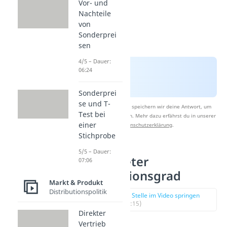
Vor- und
Nachteile
von
Sonderprei
sen
4/5 – Dauer:
06:24
Sonderprei
se und T-
Nach Beantwortung speichern wir deine Antwort, um
Test bei
Studyflix zu verbessern. Mehr dazu erfährst du in unserer
einer
Datenschutzerklärung
.
Stichprobe
5/5 – Dauer:
Gewichteter
07:06
Distributionsgrad
Markt & Produkt
Distributionspolitik
zur Stelle im Video springen
(02:15)
Direkter
Vertrieb