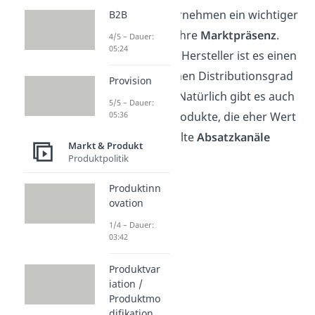
für viele Unternehmen ein wichtiger
B2B
Indikator für ihre
Marktpräsenz
.
4/5 – Dauer:
05:24
Das Ziel vieler Hersteller ist es einen
möglichst hohen Distributionsgrad
Provision
zu erreichen. Natürlich gibt es auch
5/5 – Dauer:
exklusivere Produkte, die eher Wert
05:36
auf ausgewählte
Absatzkanäle
Markt & Produkt
legen.
Produktpolitik
Produktinn
ovation
1/4 – Dauer:
03:42
Produktvar
iation /
Produktmo
difikation