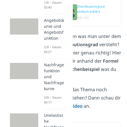
1/8 – Dauer:
Distributionsgrad
03:40
einfach erklärt
(00:10)
Angebotsk
urve und
Angebotsf
Du willst wissen was man unter dem
unktion
Begriff
Distributionsgrad
versteht?
2/8 – Dauer:
Dann bist du hier genau richtig! Hier
04:27
erklären wir dir anhand der
Formel
Nachfrage
und einem
Rechenbeispiel
was du
funktion
und
wissen musst!
Nachfrage
kurve
Du möchtest das Thema noch
schneller verstehen? Dann schau dir
3/8 – Dauer:
04:17
direkt unser
Video
an.
Unelastisc
he