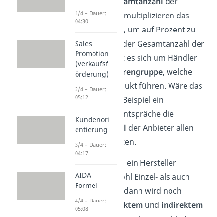
durch die
Gesamtanzahl
der
1/4 – Dauer:
Anbieter
und multiplizieren das
04:30
ganze mit 100, um auf Prozent zu
kommen. Bei der Gesamtanzahl der
Sales
Promotion
Läden handelt es sich um Händler
(Verkaufsf
derselben
Warengruppe
, welche
örderung)
diese Art Produkt führen. Wäre das
2/4 – Dauer:
05:12
Produkt zum Beispiel ein
Sportschuh, entspräche die
Kundenori
Gesamtanzahl
der Anbieter allen
entierung
Sportgeschäften.
3/4 – Dauer:
04:17
Angenommen ein Hersteller
AIDA
beliefert sowohl Einzel- als auch
Formel
Großhändler, dann wird noch
4/4 – Dauer:
zwischen
direktem
und
indirektem
05:08