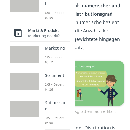
b
und lässt sich als
numerischer und
8/8 – Dauer:
gewichteter Distributionsgrad
02:55
ermitteln. Der numerische bezieht
sich dabei auf die Anzahl aller
Markt & Produkt
Marketing Begriffe
Anbieter, der gewichtete hingegen
auf deren Umsatz.
Marketing
1/5 – Dauer:
05:12
Sortiment
2/5 – Dauer:
04:26
Submissio
n
Distributionsgrad einfach erklärt
3/5 – Dauer:
08:08
Die
Intensität
der Distribution ist