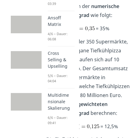
03:39
berechnet sich der
numerische
Distributionsgrad
wie folgt:
Ansoff
Matrix
= 35%
4/6 – Dauer:
06:08
Die Umsätze der 350 Supermärkte,
welche die vegane Tiefkühlpizza
Cross
verkaufen, belaufen sich auf 10
Selling &
Upselling
Millionen Euro. Der Gesamtumsatz
5/6 – Dauer:
der 1.000 Supermärkte in
04:04
Deutschland, welche Tiefkühlpizzen
verkaufen, sei 80 Millionen Euro.
Multidime
nsionale
Lass uns den
gewichteten
Skalierung
Distributionsgrad
berechnen:
6/6 – Dauer:
09:41
= 12,5%