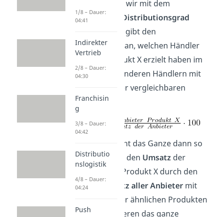
Dann machen wir mit dem
1/8 – Dauer:
gewichteten Distributionsgrad
04:41
weiter. Dieser gibt den
Indirekter
Umsatzantei
l an, welchen Händler
Vertrieb
mit dem Produkt X erzielt haben im
2/8 – Dauer:
Vergleich zu anderen Händlern mit
04:30
Produkt X oder vergleichbaren
Franchisin
Produkten.
g
3/8 – Dauer:
04:42
Als Formel sieht das Ganze dann so
Distributio
aus. Wir teilen den
Umsatz
der
nslogistik
Anbieter
mit Produkt X durch den
4/8 – Dauer:
Gesamtumsatz aller Anbieter
mit
04:24
Produkt X oder ähnlichen Produkten
Push
und multiplizieren das ganze