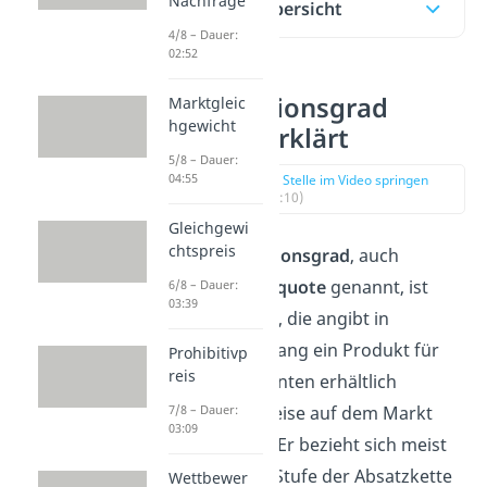
Nachfrage
Inhaltsübersicht
4/8 – Dauer:
02:52
Distributionsgrad
Marktgleic
hgewicht
einfach erklärt
5/8 – Dauer:
04:55
zur Stelle im Video springen
(00:10)
Gleichgewi
chtspreis
Der
Distributionsgrad
, auch
Distributionsquote
genannt, ist
6/8 – Dauer:
03:39
eine Kennzahl, die angibt in
welchem Umfang ein Produkt für
Prohibitivp
reis
den Konsumenten erhältlich
beziehungsweise auf dem Markt
7/8 – Dauer:
03:09
verbreitet ist. Er bezieht sich meist
auf die letzte Stufe der Absatzkette
Wettbewer