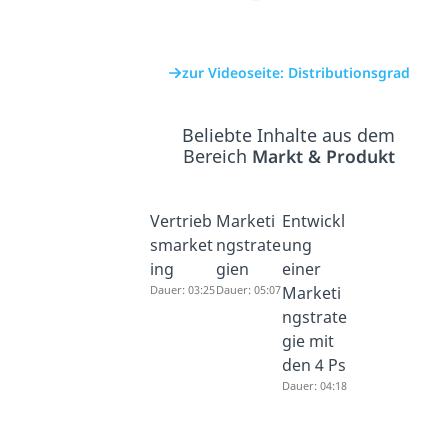
zur Videoseite: Distributionsgrad
Beliebte Inhalte aus dem
Bereich
Markt & Produkt
Vertrieb
Marketi
Entwickl
smarket
ngstrate
ung
ing
gien
einer
Dauer: 03:25
Dauer: 05:07
Marketi
ngstrate
gie mit
den 4 Ps
Dauer: 04:18