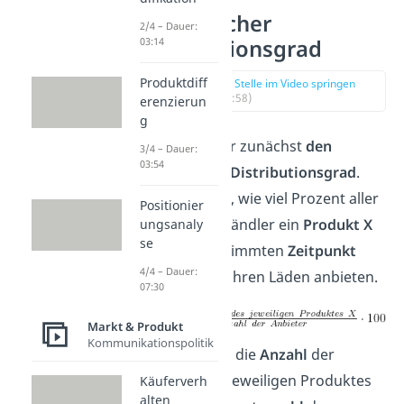
Numerischer
2/4 – Dauer:
Distributionsgrad
03:14
Produktdiff
zur Stelle im Video springen
(00:58)
erenzierun
g
Betrachten wir zunächst
den
3/4 – Dauer:
03:54
numerischen Distributionsgrad
.
Dieser gibt an, wie viel Prozent aller
Positionier
potenzieller Händler ein
Produkt X
ungsanaly
se
zu einem bestimmten
Zeitpunkt
4/4 – Dauer:
tatsächlich in ihren Läden anbieten.
07:30
Markt & Produkt
Kommunikationspolitik
Wir teilen also die
Anzahl
der
Anbieter
des jeweiligen Produktes
Käuferverh
alten