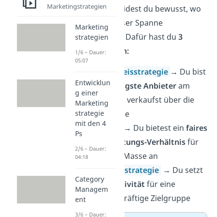
Marketingstrategien
Dann entscheidest du bewusst, wo
du dich in dieser Spanne
Marketing
positionierst
. Dafür hast du
3
strategien
Möglichkeiten:
1/6 – Dauer:
05:07
Niedrigpreisstrategie
→
Du bist
Entwicklun
der
günstigste Anbieter
am
g einer
Markt und verkaufst über die
Marketing
pure Masse
strategie
mit den 4
Im Mittel →
Du bietest ein
faires
Ps
Preis-Leistungs-Verhältnis
für
2/6 – Dauer:
die breite Masse an
04:18
Hochpreisstrategie
→
Du setzt
Category
auf
Exklusivität
für eine
Managem
zahlungskräftige Zielgruppe
ent
3/6 – Dauer: