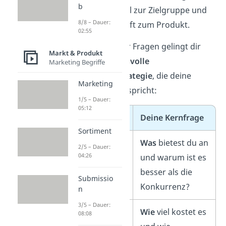
b
Vertriebskanal zur Zielgruppe und
8/8 – Dauer:
deine Botschaft zum Produkt.
02:55
Mithilfe dieser Fragen gelingt dir
Markt & Produkt
eine
wirkungsvolle
Marketing Begriffe
Marketingstrategie
, die deine
Marketing
Zielperson anspricht:
1/5 – Dauer:
05:12
P
Deine Kernfrage
Sortiment
Product
Was
bietest du an
2/5 – Dauer:
04:26
und warum ist es
besser als die
Submissio
Konkurrenz?
n
3/5 – Dauer:
Price
Wie
viel kostet es
08:08