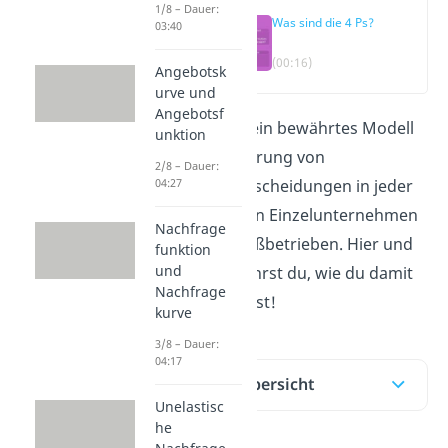
1/8 – Dauer:
Was sind die 4 Ps?
03:40
(00:16)
Angebotsk
urve und
Angebotsf
Die
4 Ps
sind ein bewährtes Modell
unktion
zur Strukturierung von
2/8 – Dauer:
Marketingentscheidungen in jeder
04:27
Branche — von Einzelunternehmen
Nachfrage
bis hin zu Großbetrieben. Hier und
funktion
und
im
Video
erfährst du, wie du damit
Nachfrage
arbeiten kannst!
kurve
3/8 – Dauer:
04:17
Inhaltsübersicht
Unelastisc
he