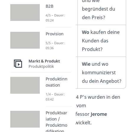
und wie
B2B
begründest du
4/5 – Dauer:
den Preis?
05:24
Place
Wo
kaufen deine
Provision
Kunden das
5/5 – Dauer:
05:36
Produkt?
Markt & Produkt
Promotion
Wie
und wo
Produktpolitik
kommunizierst
Produktinn
du dein Angebot?
ovation
1/4 – Dauer:
Übrigens:
Die 4 P’s wurden in den
03:42
1960er Jahren vom
Produktvar
Marketingprofessor
Jerome
iation /
McCarthy
entwickelt.
Produktmo
difikation