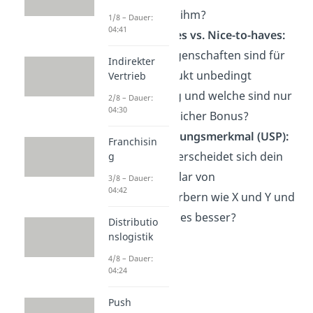
bietest du ihm?
1/8 – Dauer:
04:41
Must-haves vs. Nice-to-haves:
Welche Eigenschaften sind für
Indirekter
dein Produkt unbedingt
Vertrieb
notwendig und welche sind nur
2/8 – Dauer:
04:30
ein zusätzlicher Bonus?
Alleinstellungsmerkmal (USP):
Franchisin
Worin unterscheidet sich dein
g
Angebot klar von
3/8 – Dauer:
04:42
Wettbewerbern wie X und Y und
warum ist es besser?
Distributio
nslogistik
4/8 – Dauer:
04:24
Push