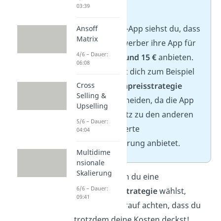
➡️Beispiel
03:39
Für die Lern-App siehst du, dass
Ansoff
Matrix
die Wettbewerber ihre App für
4/6 – Dauer:
zwischen
5 und 15 €
anbieten.
06:08
Du könntest dich zum Beispiel
für die
Hochpreisstrategie
Cross
Selling &
(15 €) entscheiden, da die App
Upselling
im Gegensatz zu den anderen
5/6 – Dauer:
eine KI-basierte
04:04
Personalisierung anbietet.
Multidime
nsionale
Skalierung
Wichtig:
Wenn du eine
6/6 – Dauer:
Niedrigpreisstrategie
wählst,
09:41
solltest du darauf achten, dass du
trotzdem deine Kosten deckst!