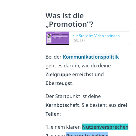
Was ist die
„Promotion“?
zur Stelle im Video springen
(03:18)
Bei der
Kommunikationspolitik
geht es darum, wie du deine
Zielgruppe
erreichst
und
überzeugst
.
Der Startpunkt ist deine
Kernbotschaft
. Sie besteht aus
drei
Teilen
:
1.
einem klaren
Nutzenversprechen
2.
einem
Reason-to-believe