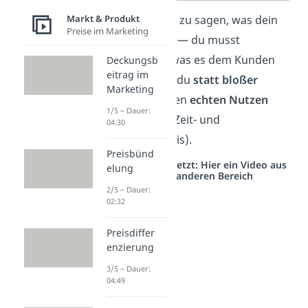
Markt & Produkt
Es reicht nicht zu sagen, was dein
Preise im Marketing
Produkt kann — du musst
klarmachen, was es dem Kunden
Deckungsb
eitrag im
bringt, indem du
statt bloßer
Marketing
Funktionen
den
echten Nutzen
1/5 – Dauer:
betonst (z. B. Zeit- und
04:30
Stressersparnis).
Preisbünd
Studyflix vernetzt: Hier ein Video aus
elung
einem anderen Bereich
2/5 – Dauer:
02:32
Preisdiffer
enzierung
3/5 – Dauer:
04:49