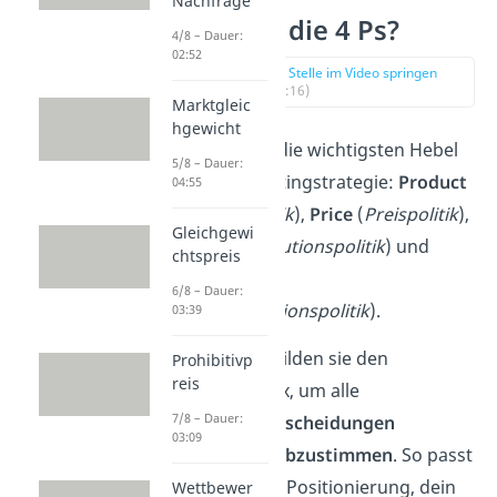
Nachfrage
Was sind die 4 Ps?
4/8 – Dauer:
02:52
zur Stelle im Video springen
(00:16)
Marktgleic
hgewicht
Die 4 Ps sind die wichtigsten Hebel
5/8 – Dauer:
deiner Marketingstrategie:
Product
04:55
(
Produktpolitik
),
Price
(
Preispolitik
),
Gleichgewi
Place
(
Distributionspolitik
) und
chtspreis
Promotion
6/8 – Dauer:
(
Kommunikationspolitik
).
03:39
Gemeinsam bilden sie den
Prohibitivp
reis
Marketing-Mix, um alle
7/8 – Dauer:
Marketingentscheidungen
03:09
aufeinander abzustimmen
. So passt
dein Preis zur Positionierung, dein
Wettbewer