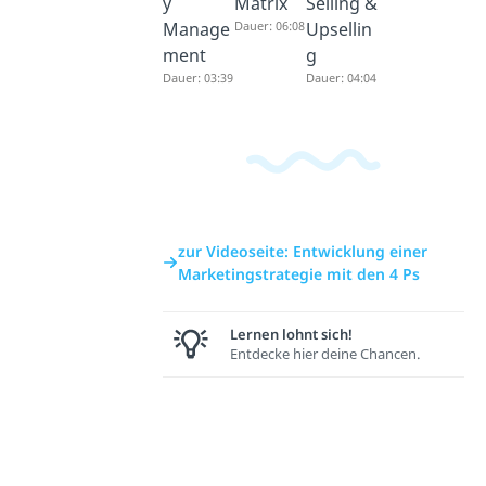
y
Matrix
Selling &
Manage
Dauer: 06:08
Upsellin
ment
g
Dauer: 03:39
Dauer: 04:04
zur Videoseite: Entwicklung einer
Marketingstrategie mit den 4 Ps
Lernen lohnt sich!
Entdecke hier deine Chancen.