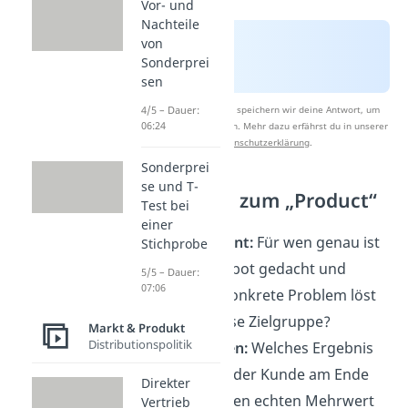
Vor- und
Nachteile
von
Sonderprei
sen
Nach Beantwortung speichern wir deine Antwort, um
4/5 – Dauer:
06:24
Studyflix zu verbessern. Mehr dazu erfährst du in unserer
Datenschutzerklärung
.
Sonderprei
se und T-
Leitfragen zum „Product“
Test bei
einer
Zielsegment:
Für wen genau ist
Stichprobe
dein Angebot gedacht und
5/5 – Dauer:
07:06
welches konkrete Problem löst
du für diese Zielgruppe?
Markt & Produkt
Distributionspolitik
Kernnutzen:
Welches Ergebnis
bekommt der Kunde am Ende
Direkter
und welchen echten Mehrwert
Vertrieb