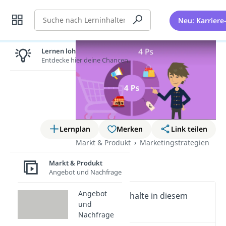
Suche
Neu: Karriere
Lernen lohnt sich!
Entdecke hier deine Chancen.
Lernplan
Merken
Link teilen
Markt & Produkt
Marketingstrategien
4 Ps
Markt & Produkt
Angebot und Nachfrage
Angebot
Wichtige Inhalte in diesem
und
Video
Nachfrage