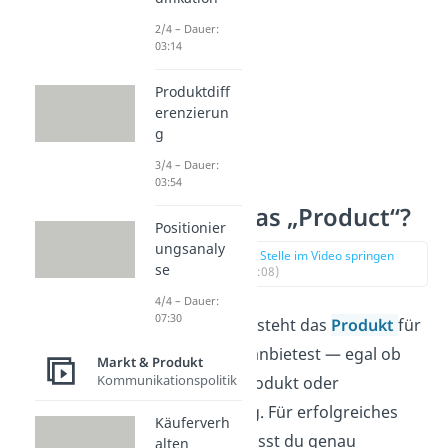
2/4 – Dauer:
03:14
Produktdiff
erenzierun
g
3/4 – Dauer:
03:54
Was ist das „Product“?
Positionier
ungsanaly
zur Stelle im Video springen
se
(01:08)
4/4 – Dauer:
07:30
Im Marketing steht das
Produkt
für
alles, was du anbietest — egal ob
Markt & Produkt
Kommunikationspolitik
physisches Produkt oder
Dienstleistung. Für erfolgreiches
Käuferverh
Marketing musst du genau
alten