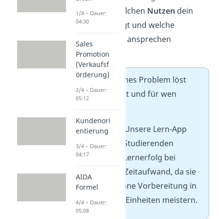
verstehen, welchen
Nutzen
dein
1/4 – Dauer:
04:30
Angebot bringt und welche
Zielperson
du ansprechen
Sales
möchtest.
Promotion
(Verkaufsf
örderung)
Frage:
Welches Problem löst
2/4 – Dauer:
dein Produkt und für wen
05:12
genau?
Kundenori
➡️ Beispiel:
Unsere Lern-App
entierung
ermöglicht Studierenden
3/4 – Dauer:
04:17
maximalen Lernerfolg bei
minimalem Zeitaufwand, da sie
AIDA
den Stoff ohne Vorbereitung in
Formel
15-Minuten-Einheiten meistern.
4/4 – Dauer:
05:08