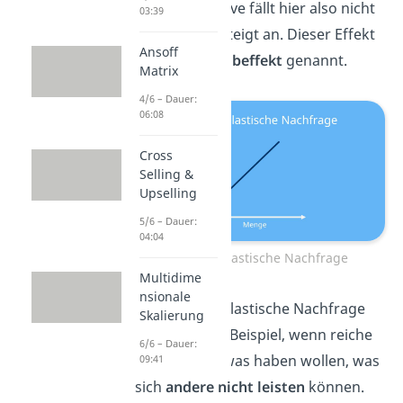
Nachfragekurve fällt hier also nicht
03:39
ab, sondern steigt an. Dieser Effekt
Ansoff
wird auch
Snobeffekt
genannt.
Matrix
4/6 – Dauer:
06:08
Cross
Selling &
Upselling
5/6 – Dauer:
04:04
Anomal elastische Nachfrage
Multidime
nsionale
Eine anomal elastische Nachfrage
Skalierung
entsteht zum Beispiel, wenn reiche
6/6 – Dauer:
Menschen etwas haben wollen, was
09:41
sich
andere nicht leisten
können.