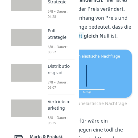
Strategie
egal, wie sich der Preis verändert.
5/8 – Dauer:
04:28
Der Zusammenhang von Preis und
Nachfragemenge bedeutet, dass die
Pull
Preiselastizität
gleich Null
ist.
Strategie
6/8 – Dauer:
03:52
Distributio
nsgrad
7/8 – Dauer:
05:07
Vertriebsm
Vollkommen unelastische Nachfrage
arketing
8/8 – Dauer:
Ein Beispiel dafür wäre ein
03:25
Medikament gegen eine tödliche
Markt & Produkt