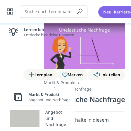
Suche
Neu: Karriere
Lernen lohnt sich!
Entdecke hier deine Chancen.
Lernplan
Merken
Link teilen
Markt & Produkt
Angebot und Nachfrage
Markt & Produkt
Unelastische Nachfrage
Angebot und Nachfrage
Angebot
und
Wichtige Inhalte in diesem
Nachfrage
Video