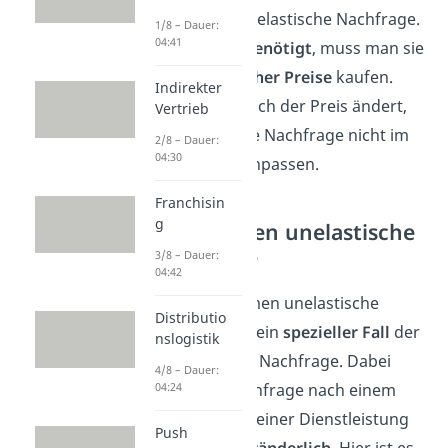
eine relativ unelastische Nachfrage.
1/8 – Dauer:
04:41
Da sie
jeder benötigt
, muss man sie
auch
trotz hoher Preise
kaufen.
Indirekter
Selbst wenn sich der Preis ändert,
Vertrieb
würde sich die Nachfrage nicht im
2/8 – Dauer:
04:30
selben Maß anpassen.
Franchisin
g
Vollkommen unelastische
Nachfrage
3/8 – Dauer:
04:42
Eine vollkommen unelastische
Distributio
Nachfrage ist ein
spezieller Fall
der
nslogistik
unelastischen Nachfrage. Dabei
4/8 – Dauer:
bleibt die Nachfrage nach einem
04:24
Produkt oder einer Dienstleistung
Push
absolut unveränderlich
. Hier ist es