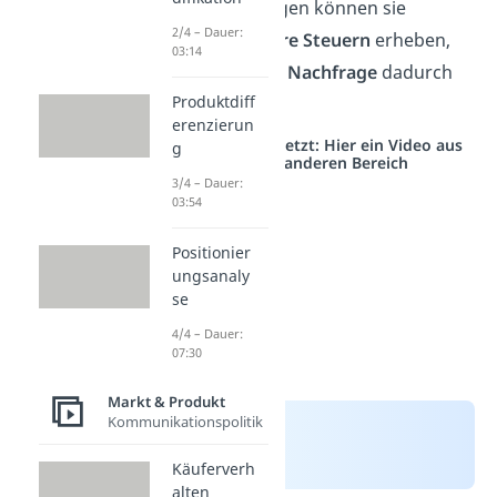
Dienstleistungen können sie
2/4 – Dauer:
nämlich
höhere Steuern
erheben,
03:14
ohne
dass die
Nachfrage
dadurch
Produktdiff
sinkt
.
erenzierun
Studyflix vernetzt: Hier ein Video aus
g
einem anderen Bereich
3/4 – Dauer:
03:54
Positionier
ungsanaly
se
4/4 – Dauer:
07:30
Markt & Produkt
Kommunikationspolitik
Käuferverh
alten