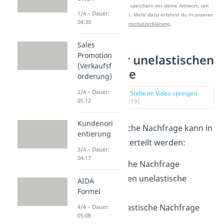
Nach Beantwortung speichern wir deine Antwort, um
1/4 – Dauer:
Studyflix zu verbessern. Mehr dazu erfährst du in unserer
04:30
Datenschutzerklärung
.
Sales
Promotion
Arten der unelastischen
(Verkaufsf
Nachfrage
örderung)
2/4 – Dauer:
zur Stelle im Video springen
05:12
(01:19)
Kundenori
Eine unelastische Nachfrage kann
in
entierung
drei Arten
unterteilt werden:
3/4 – Dauer:
04:17
Unelastische Nachfrage
Vollkommen unelastische
AIDA
Formel
Nachfrage
Anomal elastische Nachfrage
4/4 – Dauer:
05:08