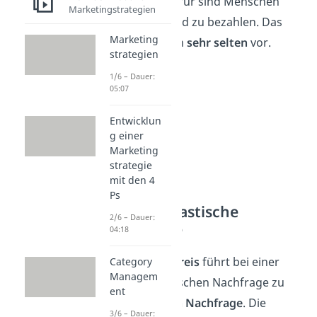
Krankheit. Dafür sind Menschen
Marketingstrategien
bereit, viel Geld zu bezahlen. Das
Marketing
kommt jedoch
sehr selten
vor.
strategien
1/6 – Dauer:
05:07
Entwicklun
g einer
Marketing
strategie
mit den 4
Ps
Anomal elastische
2/6 – Dauer:
Nachfrage
04:18
Ein
höherer Preis
führt bei einer
Category
Managem
anomal elastischen Nachfrage zu
ent
einer
höheren Nachfrage
. Die
3/6 – Dauer: