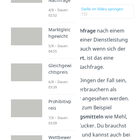
Nachfrage
zur Stelle im Video springen
4/8 – Dauer:
(00:12)
02:52
Marktgleic
Wenn die
Nachfrage
nach einem
hgewicht
Produkt oder einer Dienstleistung
5/8 – Dauer:
gleich
bleibt
, auch wenn sich der
04:55
Preis verändert
, ist das eine
Gleichgewi
unelastische Nachfrage.
chtspreis
Das kann bei Dingen der Fall sein,
6/8 – Dauer:
03:39
die von den Verbrauchern als
unverzichtbar
angesehen werden.
Prohibitivp
Dazu gehören zum Beispiel
reis
Grundnahrungsmitteln
wie Mehl,
7/8 – Dauer:
03:09
Wasser oder Zucker. Du brauchst
sie zum Leben und kannst auch bei
Wettbewer