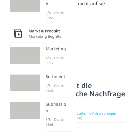
hohen Preisen nicht auf sie
b
verzichten.
8/8 – Dauer:
02:55
Markt & Produkt
Marketing Begriffe
Marketing
1/5 – Dauer:
05:12
Sortiment
Warum ist die
2/5 – Dauer:
04:26
unelastische Nachfrage
wichtig?
Submissio
n
zur Stelle im Video springen
(00:58)
3/5 – Dauer:
08:08