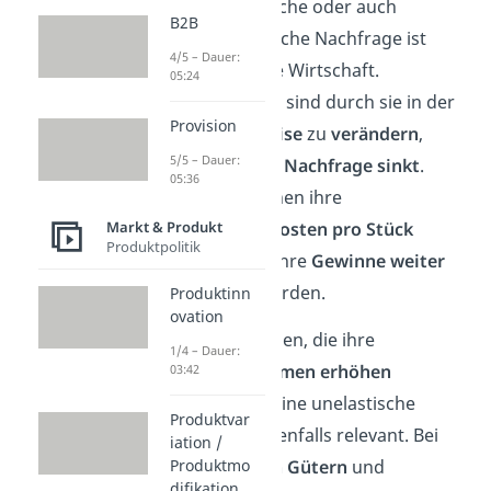
Eine unelastische oder auch
B2B
preisunelastische Nachfrage ist
4/5 – Dauer:
wichtig für die Wirtschaft.
05:24
Unternehmen sind durch sie in der
Provision
Lage, ihre
Preise
zu
verändern
,
5/5 – Dauer:
ohne
dass die
Nachfrage
sinkt
.
05:36
Dadurch können ihre
Markt & Produkt
Produktionskosten pro Stück
Produktpolitik
gesenkt
und ihre
Gewinne weiter
maximiert
werden.
Produktinn
ovation
Für Regierungen, die ihre
1/4 – Dauer:
Steuereinnahmen erhöhen
03:42
möchten, ist eine unelastische
Produktvar
Nachfrage ebenfalls relevant.
Bei
iation /
unelastischen Gütern
und
Produktmo
difikation