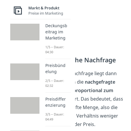
Markt & Produkt
Preise im Marketing
Deckungsb
eitrag im
Marketing
1/5 – Dauer:
04:30
Unelastische Nachfrage
Preisbünd
elung
Eine solche Nachfrage liegt dann
2/5 – Dauer:
vor, wenn sich die
nachgefragte
02:32
Menge unterproportional zum
Preis
verändert. Das bedeutet, dass
Preisdiffer
enzierung
sich die gekaufte Menge, also die
3/5 – Dauer:
Nachfrage, im Verhältnis weniger
04:49
verändert als der Preis.