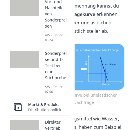
Vor- und
Diesen Zusammenhang kannst du
Nachteile
an der
Nachfragekurve
erkennen.
von
Sonderprei
Sie fällt bei einer unelastischen
sen
Nachfrage deutlich steiler ab.
4/5 – Dauer:
06:24
Sonderprei
se und T-
Test bei
einer
Stichprobe
5/5 – Dauer:
07:06
Nachfragekurve bei unelastischer
Nachfrage
Markt & Produkt
Distributionspolitik
Grundnahrungsmittel wie Wasser,
Direkter
Mehl oder Reis, haben zum Beispiel
Vertrieb