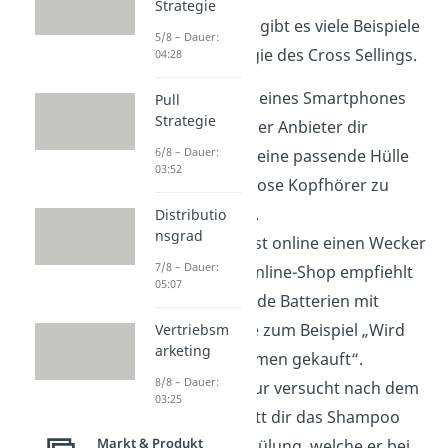
Strategie
In der Realität gibt es viele Beispiele
5/8 – Dauer:
für die Strategie des Cross Sellings.
04:28
Beim Kauf eines Smartphones
Pull
Strategie
versucht der Anbieter dir
6/8 – Dauer:
zusätzlich eine passende Hülle
03:52
und kabellose Kopfhörer zu
verkaufen.
Distributio
nsgrad
Du bestellst online einen Wecker
7/8 – Dauer:
und der Online-Shop empfiehlt
05:07
dir passende Batterien mit
Sätzen wie zum Beispiel „Wird
Vertriebsm
arketing
oft zusammen gekauft“.
8/8 – Dauer:
Dein Friseur versucht nach dem
03:25
Haarschnitt dir das Shampoo
Markt & Produkt
und die Spülung, welche er bei