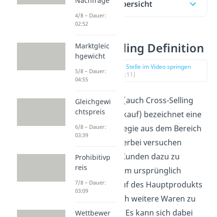
Nachfrage
Inhaltsübersicht
4/8 – Dauer:
02:52
Cross Selling Definition
Marktgleic
hgewicht
zur Stelle im Video springen
5/8 – Dauer:
(00:11)
04:55
Cross Selling
(auch Cross-Selling
Gleichgewi
chtspreis
oder Querverkauf) bezeichnet eine
Verkaufsstrategie aus dem Bereich
6/8 – Dauer:
03:39
Marketing. Hierbei versuchen
Händler ihre Kunden dazu zu
Prohibitivp
reis
überreden, zum ursprünglich
7/8 – Dauer:
geplanten Kauf des Hauptprodukts
03:09
noch zusätzlich weitere Waren zu
konsumieren. Es kann sich dabei
Wettbewer