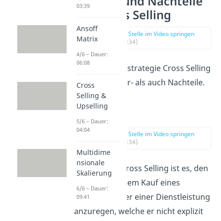
Vorteile und Nachteile
03:39
von Cross Selling
Ansoff
zur Stelle im Video springen
Matrix
(01:34)
4/6 – Dauer:
06:08
Die Marketingstrategie Cross Selling
hat sowohl Vor- als auch Nachteile.
Cross
Selling &
Upselling
Vorteile
5/6 – Dauer:
04:04
zur Stelle im Video springen
(01:34)
Multidime
nsionale
Das Ziel von Cross Selling ist es, den
Skalierung
Kunden zu einem Kauf eines
6/6 – Dauer:
Produktes oder einer Dienstleistung
09:41
anzuregen, welche er nicht explizit