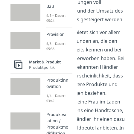
Kundenbeziehungen voll
B2B
ausgeschöpft und der Umsatz des
4/5 – Dauer:
Unternehmens gesteigert werden.
05:24
Cross Selling bietet sich vor allem
Provision
bei Bestandskunden an, die den
5/5 – Dauer:
Verkäufer bereits kennen und bei
05:36
ihm Produkte erworben haben. Bei
Markt & Produkt
einem ihnen bekannten Händler
Produktpolitik
steigt die Wahrscheinlichkeit, dass
Produktinn
Personen weitere Produkte und
ovation
Dienstleistungen beziehen.
1/4 – Dauer:
Kauft sich z.B. eine Frau im Laden
03:42
ihres Vertrauens eine Handtasche,
Produktvar
so kann der Händler ihr einen dazu
iation /
Produktmo
passenden Geldbeutel anbieten. In
difikation