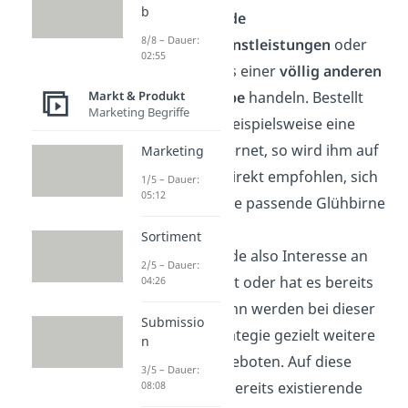
b
um
ergänzende
8/8 – Dauer:
Produkte
/
Dienstleistungen
oder
02:55
um Waren aus einer
völlig anderen
Produktgruppe
handeln.
Bestellt
Markt & Produkt
Marketing Begriffe
sich jemand beispielsweise eine
Lampe im Internet, so wird ihm auf
Marketing
der Website direkt empfohlen, sich
1/5 – Dauer:
05:12
doch noch eine passende Glühbirne
zu kaufen.
Sortiment
Zeigt der Kunde also Interesse an
2/5 – Dauer:
einem Produkt oder hat es bereits
04:26
erworben, dann werden bei dieser
Submissio
Marketingstrategie gezielt weitere
n
Produkte angeboten. Auf diese
3/5 – Dauer:
Weise sollen bereits existierende
08:08