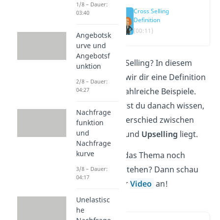
1/8 – Dauer:
Cross Selling
03:40
Definition
(00:11)
Angebotsk
urve und
Angebotsf
Was ist Cross Selling? In diesem
unktion
Artikel geben wir dir eine Definition
2/8 – Dauer:
und nennen zahlreiche Beispiele.
04:27
Außerdem wirst du danach wissen,
Nachfrage
worin der Unterschied zwischen
funktion
und
Cross Selling
und
Upselling
liegt.
Nachfrage
kurve
Du möchtest das Thema noch
einfacher verstehen? Dann schau
3/8 – Dauer:
04:17
dir doch unser
Video
an!
Unelastisc
he