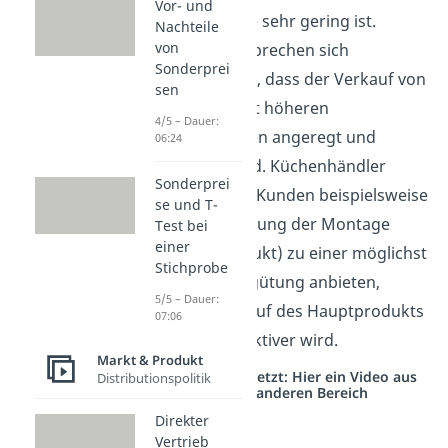
Vor- und
Gewinnmarge sehr gering ist.
Nachteile
von
Dadurch versprechen sich
Sonderprei
Unternehmen, dass der Verkauf von
sen
Produkten mit höheren
4/5 – Dauer:
Gewinnmargen angeregt und
06:24
gefördert wird. Küchenhändler
Sonderprei
können ihren Kunden beispielsweise
se und T-
die Dienstleistung der Montage
Test bei
einer
(=Nebenprodukt) zu einer möglichst
Stichprobe
geringen Vergütung anbieten,
5/5 – Dauer:
sodass der Kauf des Hauptprodukts
07:06
„Küche“ attraktiver wird.
Markt & Produkt
Studyflix vernetzt: Hier ein Video aus
Distributionspolitik
einem anderen Bereich
Direkter
Vertrieb