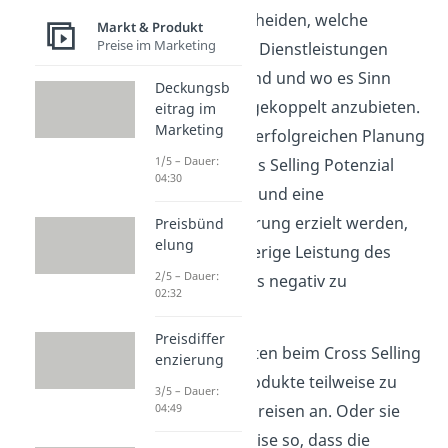
müssen entscheiden, welche
Markt & Produkt
Preise im Marketing
Produkte und Dienstleistungen
kompatibel sind und wo es Sinn
Deckungsb
macht, diese gekoppelt anzubieten.
eitrag im
Marketing
Nur mit einer erfolgreichen Planung
1/5 – Dauer:
kann das Cross Selling Potenzial
04:30
ausgeschöpft und eine
Umsatzsteigerung erzielt werden,
Preisbünd
elung
ohne die bisherige Leistung des
2/5 – Dauer:
Unternehmens negativ zu
02:32
beeinflussen.
Preisdiffer
Verkäufer bieten beim Cross Selling
enzierung
ihre Nebenprodukte teilweise zu
3/5 – Dauer:
Selbstkostenpreisen an. Oder sie
04:49
setzen die Preise so, dass die