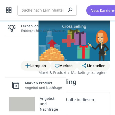
Suche
Neu: Karriere
Lernen lohnt sich!
Entdecke hier deine Chancen.
Lernplan
Merken
Link teilen
Markt & Produkt
Marketingstrategien
Cross Selling
Markt & Produkt
Angebot und Nachfrage
Angebot
Wichtige Inhalte in diesem
und
Video
Nachfrage