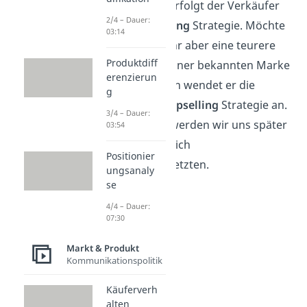
diesem Fall verfolgt der Verkäufer
2/4 – Dauer:
die
Cross Selling
Strategie. Möchte
03:14
der Händler ihr aber eine teurere
Produktdiff
Handtasche einer bekannten Marke
erenzierun
anbieten, dann wendet er die
g
sogenannte
Upselling
Strategie an.
3/4 – Dauer:
Mit letzterer werden wir uns später
03:54
noch ausführlich
Positionier
auseinandersetzten.
ungsanaly
se
4/4 – Dauer:
07:30
Markt & Produkt
Kommunikationspolitik
Käuferverh
alten