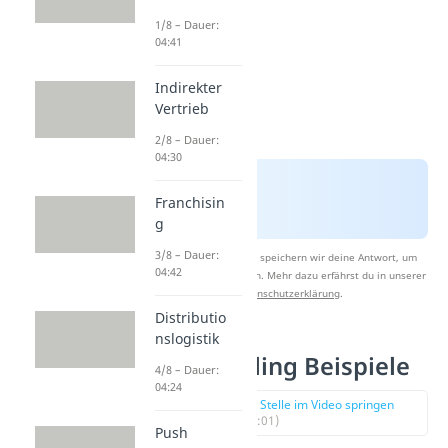
1/8 – Dauer:
04:41
Indirekter
Vertrieb
2/8 – Dauer:
04:30
Franchisin
g
3/8 – Dauer:
Nach Beantwortung speichern wir deine Antwort, um
04:42
Studyflix zu verbessern. Mehr dazu erfährst du in unserer
Datenschutzerklärung
.
Distributio
nslogistik
Cross Selling Beispiele
4/8 – Dauer:
04:24
zur Stelle im Video springen
(01:01)
Push