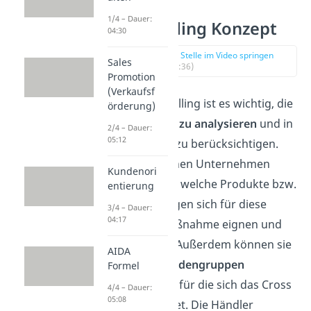
1/4 – Dauer:
Cross Selling Konzept
04:30
zur Stelle im Video springen
Sales
(00:36)
Promotion
(Verkaufsf
Beim Cross Selling ist es wichtig, die
örderung)
Kundendaten zu analysieren
und in
2/4 – Dauer:
05:12
der Strategie zu berücksichtigen.
Dadurch können Unternehmen
Kundenori
herausfinden, welche Produkte bzw.
entierung
Dienstleistungen sich für diese
3/4 – Dauer:
04:17
Marketingmaßnahme eignen und
welche nicht. Außerdem können sie
AIDA
passende
Kundengruppen
Formel
identifizieren, für die sich das Cross
4/4 – Dauer:
05:08
Selling anbietet. Die Händler