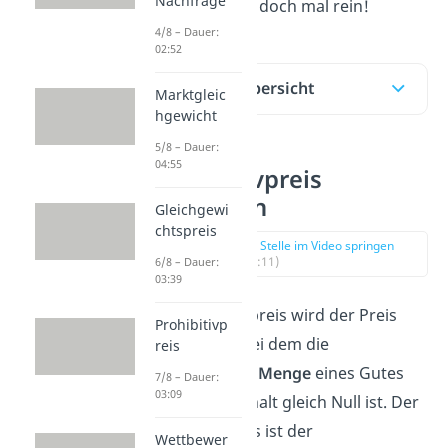
Nachfrage
erklärt. Schau doch mal rein!
4/8 – Dauer:
02:52
Inhaltsübersicht
Marktgleic
hgewicht
5/8 – Dauer:
04:55
Prohibitivpreis
Definition
Gleichgewi
chtspreis
zur Stelle im Video springen
(00:11)
6/8 – Dauer:
03:39
Als Prohibitivpreis wird der Preis
Prohibitivp
bezeichnet, bei dem die
reis
nachgefragte Menge
eines Gutes
7/8 – Dauer:
03:09
für den Haushalt gleich Null ist. Der
Prohibitivpreis ist der
Wettbewer