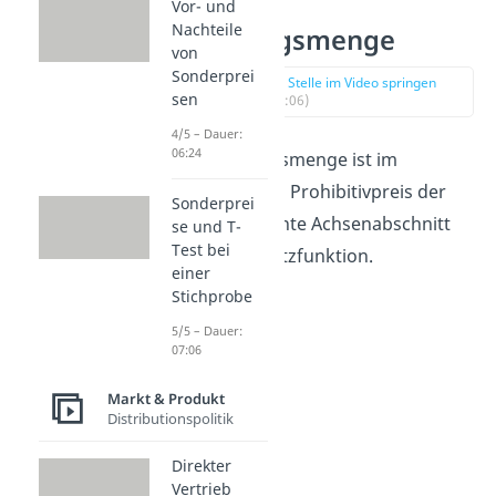
Vor- und
Nachteile
Sättigungsmenge
von
Sonderprei
zur Stelle im Video springen
sen
(02:06)
4/5 – Dauer:
06:24
Die Sättigungsmenge ist im
Vergleich zum Prohibitivpreis der
Sonderprei
zweite markante Achsenabschnitt
se und T-
Test bei
der Preisabsatzfunktion.
einer
Stichprobe
5/5 – Dauer:
07:06
Markt & Produkt
Distributionspolitik
Direkter
Vertrieb