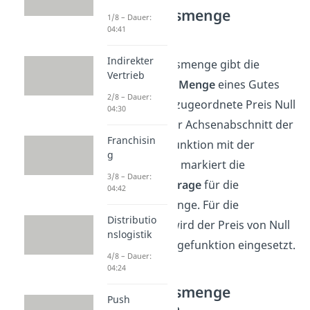
Sättigungsmenge
1/8 – Dauer:
Definition
04:41
Indirekter
Die Sättigungsmenge gibt die
Vertrieb
nachgefragte Menge
eines Gutes
2/8 – Dauer:
an, wenn der zugeordnete Preis Null
04:30
entspricht. Der Achsenabschnitt der
Franchisin
Preis-Absatzfunktion mit der
g
Mengenachse markiert die
3/8 – Dauer:
Konsumnachfrage
für die
04:42
Sättigungsmenge. Für die
Distributio
Berechnung wird der Preis von Null
nslogistik
in die Nachfragefunktion eingesetzt.
4/8 – Dauer:
04:24
Sättigungsmenge
Push
berechnen