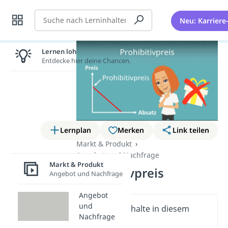
Suche
Neu: Karriere
Lernen lohnt sich!
Entdecke hier deine Chancen.
Lernplan
Merken
Link teilen
Markt & Produkt
Angebot und Nachfrage
Markt & Produkt
Prohibitivpreis
Angebot und Nachfrage
Angebot
und
Wichtige Inhalte in diesem
Nachfrage
Video