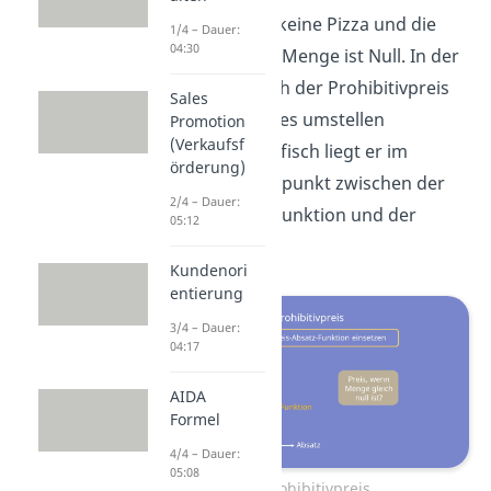
bestellst also keine Pizza und die
1/4 – Dauer:
04:30
nachgefragte Menge ist Null. In der
Regel lässt sich der Prohibitivpreis
Sales
durch einfaches umstellen
Promotion
(Verkaufsf
ermitteln. Grafisch liegt er im
örderung)
Achsenschnittpunkt zwischen der
2/4 – Dauer:
Preis-Absatz-Funktion und der
05:12
Preisachse.
Kundenori
entierung
3/4 – Dauer:
04:17
AIDA
Formel
4/4 – Dauer:
05:08
Prohibitivpreis