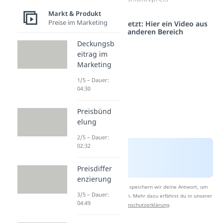
Markt & Produkt
Preise im Marketing
Studyflix vernetzt: Hier ein Video aus
einem anderen Bereich
Deckungsb
eitrag im
Marketing
1/5 – Dauer:
04:30
Preisbünd
elung
2/5 – Dauer:
02:32
Preisdiffer
enzierung
Nach Beantwortung speichern wir deine Antwort, um
3/5 – Dauer:
Studyflix zu verbessern. Mehr dazu erfährst du in unserer
04:49
Datenschutzerklärung
.