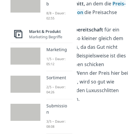
Achsenabschnitt,
an dem die
Preis-
b
Absatz-Funktion
die Preisachse
8/8 – Dauer:
02:55
trifft.
Die
Zahlungsbereitschaft
für ein
Markt & Produkt
Marketing Begriffe
Produkt ist also kleiner gleich dem
Prohibitivpreis, da das Gut nicht
Marketing
gekauft wird. Beispielsweise ist dies
1/5 – Dauer:
der Fall für einen schicken
05:12
Sportwagen. Wenn der Preis hier bei
Sortiment
800.000 € liegt, wird so gut wie
2/5 – Dauer:
niemand sich den Luxusschlitten
04:26
leisten können.
Submissio
n
3/5 – Dauer:
08:08