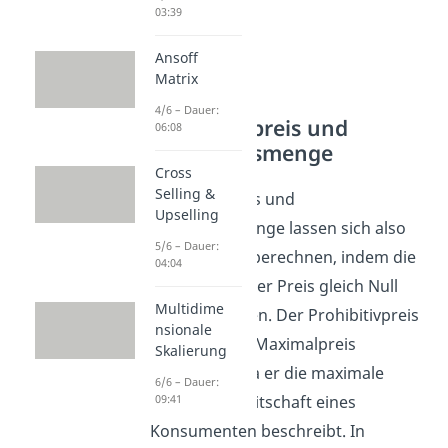
03:39
Ansoff
Matrix
4/6 – Dauer:
Prohibitivpreis und
06:08
Sättigungsmenge
Cross
Selling &
Prohibitivpreis und
Upselling
Sättigungsmenge lassen sich also
5/6 – Dauer:
ganz einfach berechnen, indem die
04:04
Menge oder der Preis gleich Null
Multidime
gesetzt werden. Der Prohibitivpreis
nsionale
wird auch als Maximalpreis
Skalierung
bezeichnet, da er die maximale
6/6 – Dauer:
Zahlungsbereitschaft eines
09:41
Konsumenten beschreibt. In