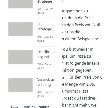
Strategie
5/8 – Dauer:
Um die Sättigungsmenge zu
04:28
berechnen, setzt du in die Preis-
Pull
Absatz-Funktion den Preis von Null
Strategie
ein. Schauen wir uns die
6/8 – Dauer:
Berechnung an einem Beispiel an:
03:52
Angenommen du bist wieder in
Distributio
deiner Unikneipe, um Pizza zu
nsgrad
essen. Für dich ist folgende lineare
7/8 – Dauer:
05:07
Preis-Absatzfunktion gegeben:
. Für den Preis von 0
Vertriebsm
ergibt sich eine Menge von 2,85.
arketing
Wenn du also umsonst Pizza
8/8 – Dauer:
03:25
bekommst, würdest du fast drei
Stück essen, aber nicht mehr, weil
Markt & Produkt