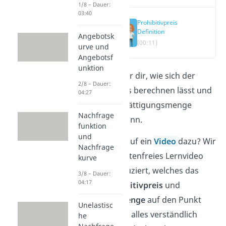
1/8 – Dauer:
03:40
Prohibitivpreis
Definition
Angebotsk
(00:11)
urve und
Angebotsf
unktion
Hier zeigen wir dir, wie sich der
2/8 – Dauer:
Prohibitivpreis berechnen lässt und
04:27
wie man die Sättigungsmenge
Nachfrage
bestimmen kann.
funktion
und
Du hast Lust auf ein
Video
dazu? Wir
Nachfrage
haben ein kostenfreies Lernvideo
kurve
für dich produziert, welches das
3/8 – Dauer:
04:17
Thema
Prohibitivpreis
und
Sättigungsmenge
auf den Punkt
Unelastisc
bringt und dir alles verständlich
he