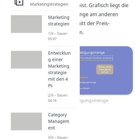
Marketingstrategien
du dann satt bist. Grafisch liegt die
Sättigungsmenge am anderen
Marketing
Achsenabschnitt der Preis-
strategien
Absatzfunktion.
1/6 – Dauer:
05:07
Entwicklun
g einer
Marketing
strategie
mit den 4
Ps
2/6 – Dauer:
Sättigungsmenge
04:18
Category
Managem
ent
3/6 – Dauer: