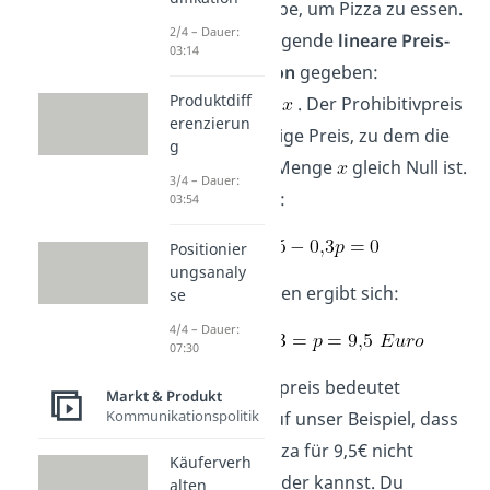
deine Unikneipe, um Pizza zu essen.
2/4 – Dauer:
Für dich ist folgende
lineare Preis-
03:14
Absatzfunktion
gegeben:
Produktdiff
. Der Prohibitivpreis
erenzierun
ist nun derjenige Preis, zu dem die
g
konsumierte Menge
gleich Null ist.
3/4 – Dauer:
Also wenn gilt:
03:54
Positionier
ungsanaly
Durch umstellen ergibt sich:
se
4/4 – Dauer:
07:30
Der Prohibitivpreis bedeutet
Markt & Produkt
Kommunikationspolitik
übertragen auf unser Beispiel, dass
du dir eine Pizza für 9,5€ nicht
Käuferverh
leisten willst oder kannst. Du
alten