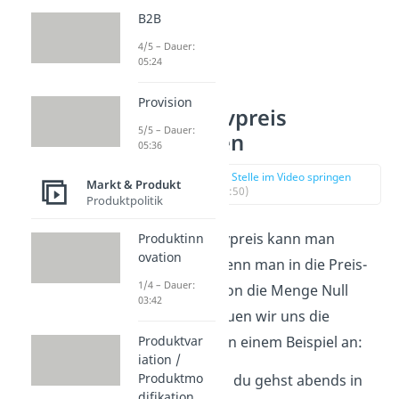
B2B
4/5 – Dauer:
05:24
Provision
Prohibitivpreis
5/5 – Dauer:
berechnen
05:36
zur Stelle im Video springen
Markt & Produkt
(00:50)
Produktpolitik
Den Prohibitivpreis kann man
Produktinn
ovation
berechnen, wenn man in die Preis-
1/4 – Dauer:
Absatz-Funktion die Menge Null
03:42
einsetzt. Schauen wir uns die
Berechnung an einem Beispiel an:
Produktvar
iation /
Produktmo
Angenommen du gehst abends in
difikation