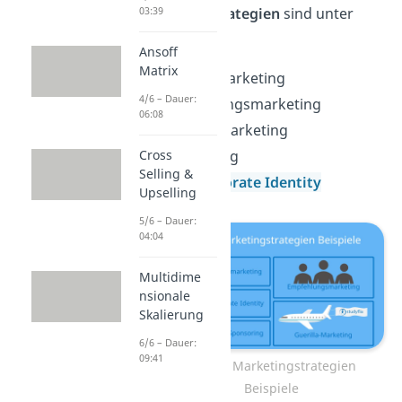
Marketingstrategien
sind unter
03:39
anderem:
Ansoff
Matrix
Erlebnismarketing
4/6 – Dauer:
Empfehlungsmarketing
06:08
Guerilla-Marketing
Sponsoring
Cross
Selling &
und
Corporate Identity
Upselling
5/6 – Dauer:
04:04
Multidime
nsionale
Skalierung
6/6 – Dauer:
09:41
Offline Marketingstrategien
Beispiele