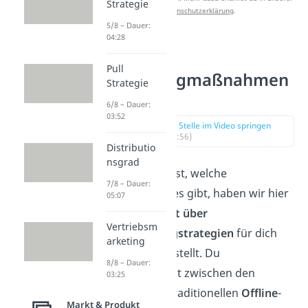
Strategie
Datenschutzerklärung
.
5/8 – Dauer:
04:28
Welche
Pull
Marketingmaßnahmen
Strategie
gibt es?
6/8 – Dauer:
03:52
zur Stelle im Video springen
(01:56)
Distributio
nsgrad
Damit du siehst, welche
7/8 – Dauer:
Maßnahmen es gibt, haben wir hier
05:07
eine
Übersicht über
Vertriebsm
die
Marketingstrategien
für dich
arketing
zusammengestellt. Du
8/8 – Dauer:
unterscheidest zwischen den
03:25
klassischen, traditionellen
Offline
-
Markt & Produkt