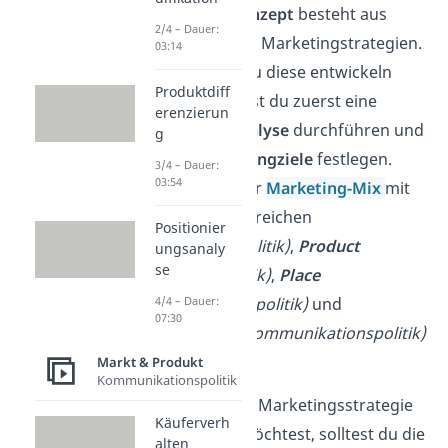
Marketingkonzept
besteht aus
2/4 – Dauer:
durchdachten Marketingstrategien.
03:14
Doch bevor du diese entwickeln
Produktdiff
kannst, solltest du zuerst eine
erenzierun
Situationsanalyse
durchführen und
g
deine
Marketingziele
festlegen.
3/4 – Dauer:
03:54
Dabei wird der
Marketing-Mix
mit
seinen vier Bereichen
Positionier
Price
(Preispolitik)
,
Product
ungsanaly
se
(Produktpolitik)
,
Place
(Distributionspolitik)
und
4/4 – Dauer:
07:30
Promotion
(Kommunikationspolitik)
einbezogen.
Markt & Produkt
Kommunikationspolitik
Wenn du eine Marketingsstrategie
Käuferverh
entwickeln
möchtest, solltest du die
alten