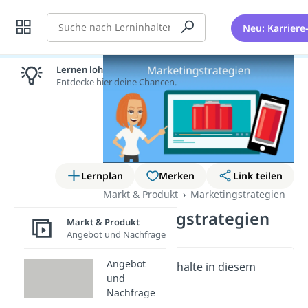
Suche
Neu: Karriere
Lernen lohnt sich!
Entdecke hier deine Chancen.
Lernplan
Merken
Link teilen
Markt & Produkt
Marketingstrategien
Marketingstrategien
Markt & Produkt
Angebot und Nachfrage
Angebot
Wichtige Inhalte in diesem
und
Video
Nachfrage