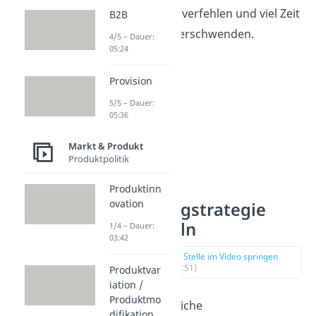
Zielgruppe zu verfehlen und viel Zeit
B2B
und Geld zu verschwenden.
4/5 – Dauer:
05:24
Provision
5/5 – Dauer:
05:36
Markt & Produkt
Produktpolitik
Produktinn
ovation
Marketingstrategie
entwickeln
1/4 – Dauer:
03:42
zur Stelle im Video springen
(00:51)
Produktvar
iation /
Produktmo
Jedes erfolgreiche
difikation