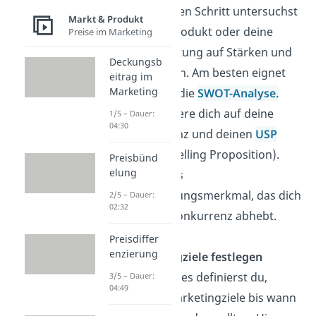
Im nächsten Schritt untersuchst
Markt & Produkt
du dein Produkt oder deine
Preise im Marketing
Dienstleistung auf Stärken und
Deckungsb
Schwächen. Am besten eignet
eitrag im
Marketing
sich dazu die
SWOT-Analyse.
Konzentriere dich auf deine
1/5 – Dauer:
04:30
Konkurrenz und deinen
USP
(Unique Selling Proposition).
Preisbünd
elung
Das ist das
Alleinstellungsmerkmal, das dich
2/5 – Dauer:
02:32
von der Konkurrenz abhebt.
Preisdiffer
enzierung
Marketingziele festlegen
Als Nächstes definierst du,
3/5 – Dauer:
04:49
welche Marketingziele bis wann