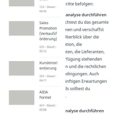
folgenden Schritte befolgen:
1/4 – Dauer:
04:30
Situationsanalyse durchführen
Hier betrachtest du das gesamte
Sales
Promotion
Unternehmen und verschaffst
(Verkaufsf
dir einen Überblick über die
örderung)
Marktsituation, die
2/4 – Dauer:
Konkurrenten, die Lieferanten,
05:12
die zur Verfügung stehenden
Kundenori
Ressourcen und die rechtlichen
entierung
Rahmenbedingungen. Auch
3/4 – Dauer:
deine zukünftigen Erwartungen
04:17
oder Trends solltest du
AIDA
festhalten.
Formel
4/4 – Dauer:
05:08
Produkt-Analyse durchführen