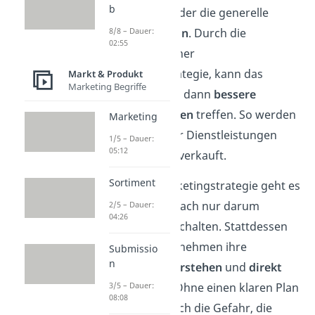
b
Konkurrenz
oder die generelle
Marktsituation
. Durch die
8/8 – Dauer:
02:55
Festlegung einer
Marketingstrategie, kann das
Markt & Produkt
Marketing Begriffe
Unternehmen dann
bessere
Entscheidungen
treffen. So werden
Marketing
Produkte oder Dienstleistungen
1/5 – Dauer:
05:12
erfolgreicher verkauft.
Sortiment
Bei einer Marketingstrategie geht es
also nicht einfach nur darum
2/5 – Dauer:
04:26
Werbung zu schalten. Stattdessen
will das Unternehmen ihre
Submissio
n
Zielgruppe verstehen
und
direkt
ansprechen
. Ohne einen klaren Plan
3/5 – Dauer:
08:08
besteht nämlich die Gefahr, die