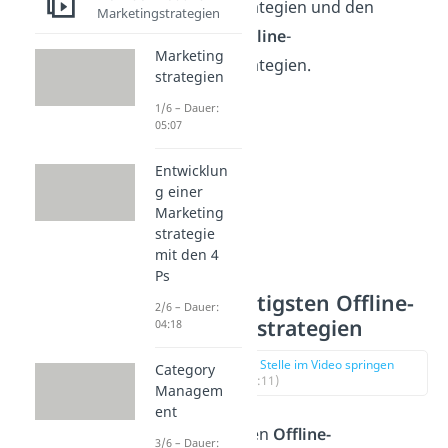
Marketingstrategien und den
Marketingstrategien
modernen
Online
-
Marketing
Marketingstrategien.
strategien
1/6 – Dauer:
05:07
Entwicklun
g einer
Marketing
strategie
mit den 4
Ps
Die 5 wichtigsten Offline-
2/6 – Dauer:
Marketingstrategien
04:18
zur Stelle im Video springen
Category
(02:11)
Managem
ent
Die effektivsten
Offline-
3/6 – Dauer: