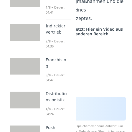
von Marketingmaßnahmen und die
1/8 – Dauer:
Umsetzung deines
04:41
Marketingkonzeptes.
Indirekter
Studyflix vernetzt: Hier ein Video aus
Vertrieb
einem anderen Bereich
2/8 – Dauer:
04:30
Franchisin
g
3/8 – Dauer:
04:42
Distributio
nslogistik
4/8 – Dauer:
04:24
Nach Beantwortung speichern wir deine Antwort, um
Push
Studyflix zu verbessern. Mehr dazu erfährst du in unserer