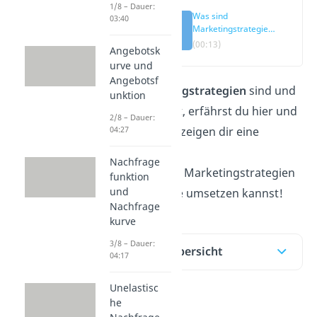
1/8 – Dauer:
Was sind
03:40
Marketingstrategien
— einfach erklärt
(00:13)
Angebotsk
urve und
Angebotsf
Was
Marketingstrategien
sind und
unktion
welche es gibt, erfährst du hier und
2/8 – Dauer:
im
Video!
Wir zeigen dir eine
04:27
Übersicht der
Nachfrage
bewährtesten Marketingstrategien
funktion
und
und wie du sie umsetzen kannst!
Nachfrage
kurve
3/8 – Dauer:
Inhaltsübersicht
04:17
Unelastisc
he
Was sind