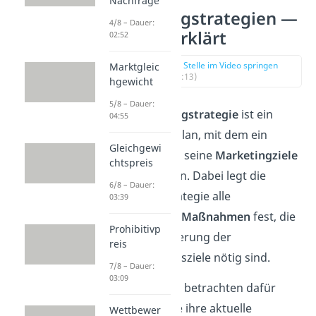
Nachfrage
Marketingstrategien —
4/8 – Dauer:
einfach erklärt
02:52
zur Stelle im Video springen
Marktgleic
(00:13)
hgewicht
5/8 – Dauer:
Eine
Marketingstrategie
ist ein
04:55
langfristiger Plan, mit dem ein
Gleichgewi
Unternehmen seine
Marketingziele
chtspreis
erreichen kann. Dabei legt die
6/8 – Dauer:
Marketingstrategie alle
03:39
notwendigen Maßnahmen
fest, die
Prohibitivp
für die Realisierung der
reis
Unternehmensziele nötig sind.
7/8 – Dauer:
03:09
Unternehmen betrachten dafür
beispielsweise ihre aktuelle
Wettbewer