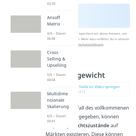
03:39
Ansoff
Matrix
4/6 – Dauer:
Nach Beantwortung speichern wir deine Antwort, um
06:08
Studyflix zu verbessern. Mehr dazu erfährst du in unserer
Datenschutzerklärung
.
Cross
Selling &
Markt im
Upselling
Ungleichgewicht
5/6 – Dauer:
04:04
zur Stelle im Video springen
(01:21)
Multidime
nsionale
Skalierung
Ist der ideale Fall des vollkommenen
Marktes nicht gegeben, können
6/6 – Dauer:
09:41
Ungleichgewichtszustände
auf
Märkten existieren. Diese können