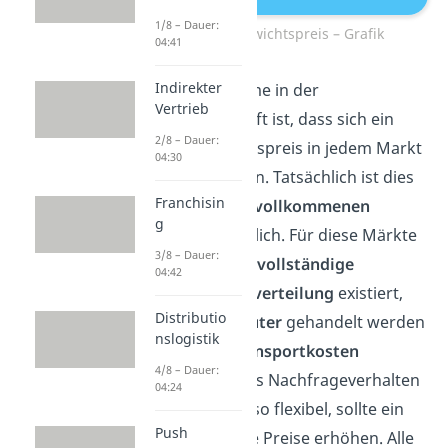
1/8 – Dauer:
Gleichgewichtspreis – Grafik
04:41
Indirekter
Grundannahme in der
Vertrieb
Volkswirtschaft ist, dass sich ein
2/8 – Dauer:
Gleichgewichtspreis in jedem Markt
04:30
einstellen kann. Tatsächlich ist dies
Franchisin
jedoch nur in
vollkommenen
g
Märkten
möglich. Für diese Märkte
3/8 – Dauer:
gilt, dass eine
vollständige
04:42
Informationsverteilung
existiert,
Distributio
homogene Güter
gehandelt werden
nslogistik
und
keine Transportkosten
4/8 – Dauer:
entstehen. Das Nachfrageverhalten
04:24
ändert sich also flexibel, sollte ein
Push
Anbieter seine Preise erhöhen. Alle