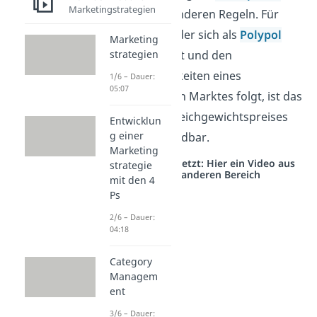
Marketingstrategien
Oligopolen
anderen Regeln. Für
einen Markt, der sich als
Polypol
Marketing
einstufen lässt und den
strategien
Gesetzmäßigkeiten eines
1/6 – Dauer:
05:07
vollkommenen Marktes folgt, ist das
Modell des Gleichgewichtspreises
Entwicklun
g einer
jedoch anwendbar.
Marketing
Studyflix vernetzt: Hier ein Video aus
strategie
einem anderen Bereich
mit den 4
Ps
2/6 – Dauer:
04:18
Category
Managem
ent
3/6 – Dauer: