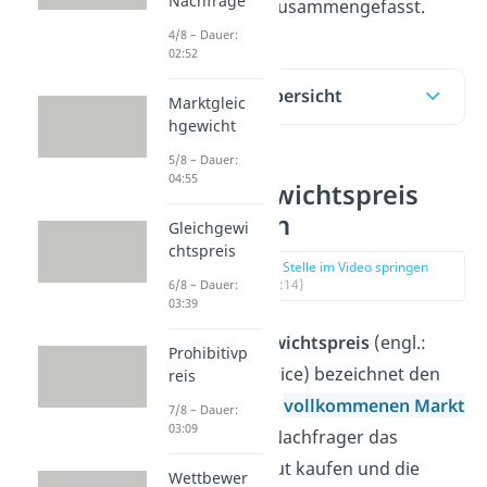
Nachfrage
verständlich zusammengefasst.
4/8 – Dauer:
02:52
Inhaltsübersicht
Marktgleic
hgewicht
5/8 – Dauer:
04:55
Gleichgewichtspreis
Definition
Gleichgewi
chtspreis
zur Stelle im Video springen
(00:14)
6/8 – Dauer:
03:39
Der
Gleichgewichtspreis
(engl.:
Prohibitivp
equilibrium price) bezeichnet den
reis
Preis in einem
vollkommenen Markt
7/8 – Dauer:
03:09
, zu dem alle Nachfrager das
gehandelte Gut kaufen und die
Wettbewer