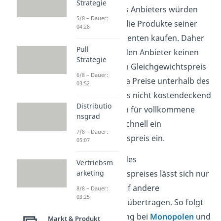
Strategie
Kunden dieses Anbieters würden
5/8 – Dauer:
ganz einfach die Produkte seiner
04:28
Marktkonkurrenten kaufen. Daher
Pull
macht es für den Anbieter keinen
Strategie
Sinn über dem Gleichgewichtspreis
6/8 – Dauer:
anzubieten. Da Preise unterhalb des
03:52
Gleichgewichts nicht kostendeckend
Distributio
sind, stellt sich für vollkommene
nsgrad
Märkte sehr schnell ein
7/8 – Dauer:
Gleichgewichtspreis ein.
05:07
Das Konzept des
Vertriebsm
Gleichgewichtspreises lässt sich nur
arketing
beschränkt auf andere
8/8 – Dauer:
03:25
Marktformen
übertragen. So folgt
die Preisbildung bei
Monopolen
und
Markt & Produkt