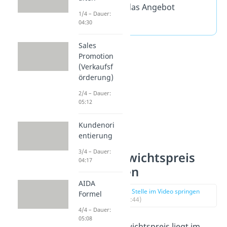
Nachfrage das Angebot
1/4 – Dauer:
übersteigt.
04:30
Sales
Promotion
(Verkaufsf
örderung)
2/4 – Dauer:
05:12
Kundenori
entierung
3/4 – Dauer:
Gleichgewichtspreis
04:17
berechnen
AIDA
zur Stelle im Video springen
Formel
(00:44)
4/4 – Dauer:
05:08
Der Gleichgewichtspreis liegt im