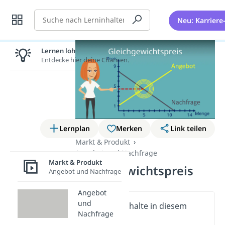
Suche
Neu: Karriere
Lernen lohnt sich!
Entdecke hier deine Chancen.
Lernplan
Merken
Link teilen
Markt & Produkt
Angebot und Nachfrage
Markt & Produkt
Gleichgewichtspreis
Angebot und Nachfrage
Angebot
und
Wichtige Inhalte in diesem
Nachfrage
Video