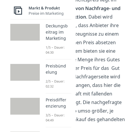
Schnittpunkt von Nachfrage- und
Markt & Produkt
Preise im Marketing
Angebotsfunktion
. Dabei wird
angenommen, dass Anbieter ihre
Deckungsb
eitrag im
Waren und Erzeugnisse zu einem
Marketing
möglichst hohen Preis absetzen
1/5 – Dauer:
möchten. Zudem bieten sie eine
04:30
umso größere Menge ihres Gutes
Preisbünd
an, je höher der Preis für das Gut
elung
liegt. Für die Nachfragerseite wird
2/5 – Dauer:
davon ausgegangen, dass hier die
02:32
Kaufbereitschaft mit fallenden
Preisdiffer
Preisen ansteigt. Die nachgefragte
enzierung
Menge ist also umso größer, je
3/5 – Dauer:
billiger der Einkauf des gehandelten
04:49
Gutes ist.