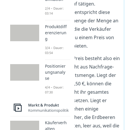
ihren Einkauf tätigen.
2/4 – Dauer:
Gleichzeitig entspricht diese
03:14
Nachfragemenge der Menge an
Produktdiff
Erdbeeren, die die Verkäufer
erenzierun
bereit sind zu einem Preis von
g
4,50 € anzubieten.
3/4 – Dauer:
03:54
Bei diesem Preis besteht also ein
Positionier
Gleichgewicht aus Nachfrage-
ungsanaly
und Angebotsmenge. Liegt der
se
Preis über 4,50 €, können die
4/4 – Dauer:
Anbieter nicht ihr gesamtes
07:30
Angebot absetzen. Liegt er
Markt & Produkt
darunter, gehen einige
Kommunikationspolitik
Marktbesucher, die Erdbeeren
Käuferverh
kaufen wollten, leer aus, weil die
alten