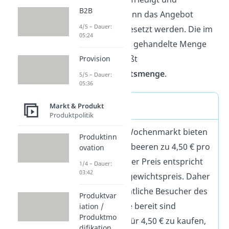
B2B
gleichzeitig kann das Angebot
4/5 – Dauer:
komplett abgesetzt werden. Die im
05:24
Gleichgewicht gehandelte Menge
des Gutes heißt
Provision
Gleichgewichtsmenge
.
5/5 – Dauer:
05:36
Beispiel
Markt & Produkt
Produktpolitik
Auf einem Wochenmarkt bieten
Produktinn
Händler Erdbeeren zu 4,50 € pro
ovation
Kilo an. Dieser Preis entspricht
1/4 – Dauer:
03:42
dem Gleichgewichtspreis. Daher
können sämtliche Besucher des
Produktvar
Marktes, die bereit sind
iation /
Produktmo
Erdbeeren für 4,50 € zu kaufen,
difikation