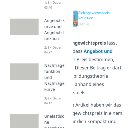
1/8 – Dauer:
03:40
Gleichgewichtspreis
Definition
Angebotsk
(00:14)
urve und
Angebotsf
unktion
Auf den
Gleichgewichtspreis
lässt
2/8 – Dauer:
sich der Satz, dass
Angebot und
04:27
Nachfrage
den Preis bestimmen,
Nachfrage
zurückführen. Dieser Beitrag erklärt
funktion
dir diese Preisbildungstheorie
und
Nachfrage
allgemein und anhand eines
kurve
konkreten Beispiels.
3/8 – Dauer:
04:17
Alternativ zum Artikel haben wir das
Thema Gleichgewichtspreis in einem
Unelastisc
Erklärvideo
für dich kompakt und
he