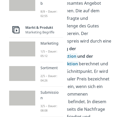
Anbieter ihr gesamtes Angebot
b
absetzen können. Die auf dem
8/8 – Dauer:
02:55
Markt nachgefragte und
angebotene Menge des Gutes
Markt & Produkt
Marketing Begriffe
stimmt also überein. Der
Gleichgewichtspreis wird durch eine
Marketing
Gleichsetzung der
1/5 – Dauer:
Angebotsfunktion
und der
05:12
Nachfragefunktion
berechnet und
Sortiment
liegt in deren Schnittpunkt. Er wird
2/5 – Dauer:
auch als optimaler Preis bezeichnet
04:26
und stellt sich ein, wenn sich ein
Submissio
Markt im vollkommenen
n
Gleichgewicht befindet. In diesem
3/5 – Dauer:
Fall wird einerseits die Nachfrage
08:08
vollständig befriedigt und