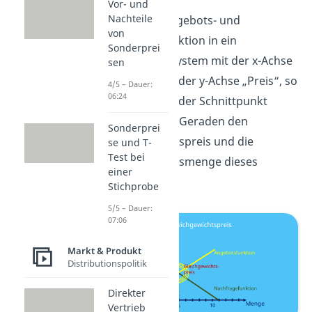
Vor- und
Nachteile
Trägt man Angebots- und
von
Nachfragefunktion in ein
Sonderprei
Koordinatensystem mit der x-Achse
sen
„Menge“ und der y-Achse „Preis“, so
4/5 – Dauer:
06:24
kennzeichnet der Schnittpunkt
dieser beiden Geraden den
Sonderprei
Gleichgewichtspreis und die
se und T-
Test bei
Gleichgewichtsmenge dieses
einer
Marktes.
Stichprobe
5/5 – Dauer:
07:06
Markt & Produkt
Distributionspolitik
Direkter
Vertrieb