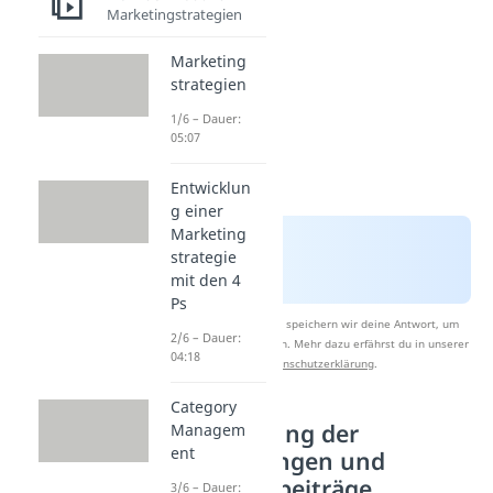
Marketingstrategien
Marketing
strategien
1/6 – Dauer:
05:07
Entwicklun
g einer
Marketing
strategie
mit den 4
Ps
Nach Beantwortung speichern wir deine Antwort, um
2/6 – Dauer:
Studyflix zu verbessern. Mehr dazu erfährst du in unserer
04:18
Datenschutzerklärung
.
Category
1. Ermittlung der
Managem
ent
Absatzmengen und
Deckungsbeiträge
3/6 – Dauer: