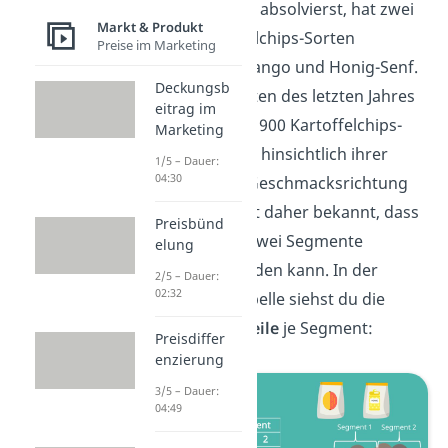
ein Praktikum absolvierst, hat zwei
Markt & Produkt
neue Kartoffelchips-Sorten
Preise im Marketing
entwickelt: Mango und Honig-Senf.
Deckungsb
Die Praktikanten des letzten Jahres
eitrag im
haben bereits 900 Kartoffelchips-
Marketing
Konsumenten hinsichtlich ihrer
1/5 – Dauer:
04:30
präferierten Geschmacksrichtung
befragt. Dir ist daher bekannt, dass
Preisbünd
der Markt in zwei Segmente
elung
eingeteilt werden kann. In der
2/5 – Dauer:
02:32
folgenden Tabelle siehst du die
Präferenzanteile
je Segment:
Preisdiffer
enzierung
3/5 – Dauer:
04:49