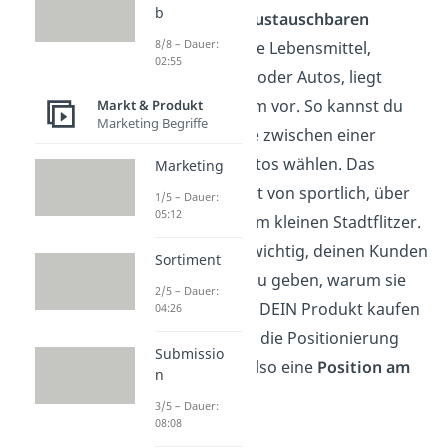
b
bei
objektiv austauschbaren
8/8 – Dauer:
Produkten, wie Lebensmittel,
02:55
Smartphones oder Autos, liegt
dieses Problem vor. So kannst du
Markt & Produkt
Marketing Begriffe
beispielsweise zwischen einer
Vielzahl an Autos wählen. Das
Marketing
Angebot reicht von sportlich, über
1/5 – Dauer:
05:12
elegant bis zum kleinen Stadtflitzer.
Darum ist es wichtig, deinen Kunden
Sortiment
einen Grund zu geben, warum sie
2/5 – Dauer:
ausgerechnet DEIN Produkt kaufen
04:26
sollten. Durch die Positionierung
Submissio
erreichst du also eine
Position am
n
Markt.
3/5 – Dauer:
08:08