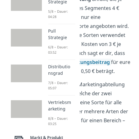
Strategie
Konsument des Segmentes 4 €
5/8 – Dauer:
beträgt, wenn nur eine
04:28
Geschmackssorte angeboten wird.
Pull
Wenn mehrere Sorten verwendet
Strategie
werden, fallen Kosten von 3 € je
6/8 – Dauer:
Kunden an. Auch sagt er dir, dass
03:52
der
Stückdeckungsbeitrag
für eure
Distributio
Kartoffelchips 0,50 € beträgt.
nsgrad
7/8 – Dauer:
Der Chef der Marketingabteilung
05:07
will wissen, welche der zwei
Alternativen – eine Sorte für alle
Vertriebsm
arketing
Segmente oder mehrere Arten der
8/8 – Dauer:
Kartoffelchips für einen Bereich –
03:25
am besten ist.
Markt & Produkt