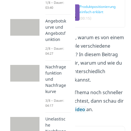
1/8 – Dauer:
Produktpositionierung
03:40
einfach erklärt
(00:15)
Angebotsk
urve und
Angebotsf
Du fragst dich, warum es von einem
unktion
Produkt so viele verschiedene
2/8 – Dauer:
Varianten gibt? In diesem Beitrag
04:27
erklären wir dir, warum und wie du
Nachfrage
ein Produkt unterschiedlich
funktion
und
positionieren kannst.
Nachfrage
kurve
Wenn du das Thema noch schneller
verstehen möchtest, dann schau dir
3/8 – Dauer:
04:17
direkt unser
Video
an.
Unelastisc
he