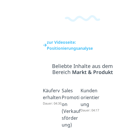
zur Videoseite:
Positionierungsanalyse
Beliebte Inhalte aus dem
Bereich
Markt & Produkt
Käuferv
Sales
Kunden
erhalten
Promoti
orientier
Dauer: 04:30
on
ung
(Verkauf
Dauer: 04:17
sförder
ung)