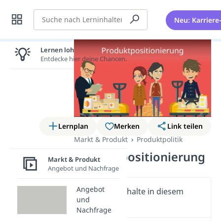
Suche
Neu: Karriere
Lernen lohnt sich!
Entdecke hier deine Chancen.
Lernplan
Merken
Link teilen
Markt & Produkt
Produktpolitik
Produktpositionierung
Markt & Produkt
Angebot und Nachfrage
Angebot
Wichtige Inhalte in diesem
und
Video
Nachfrage