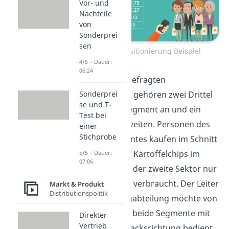
Vor- und
Nachteile
von
Sonderprei
sen
Produktpositionierung Beispiel
4/5 – Dauer:
06:24
Von den 900 befragten
Konsumenten gehören zwei Drittel
Sonderprei
se und T-
dem ersten Segment an und ein
Test bei
Drittel dem zweiten. Personen des
einer
Stichprobe
ersten Segmentes kaufen im Schnitt
22 Packungen Kartoffelchips im
5/5 – Dauer:
07:06
Jahr, während der zweite Sektor nur
15 Packungen verbraucht. Der Leiter
Markt & Produkt
Distributionspolitik
der Marketingabteilung möchte von
dir wissen, ob beide Segmente mit
Direkter
Vertrieb
einer Geschmacksrichtung bedient