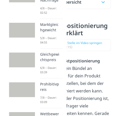
Nachfrage
Inhaltsübersicht
4/8 – Dauer:
02:52
Produktpositionierung
Marktgleic
hgewicht
einfach erklärt
5/8 – Dauer:
04:55
zur Stelle im Video springen
(00:15)
Gleichgewi
chtspreis
Bei der
Produktpositionierung
versuchst du ein Bündel an
6/8 – Dauer:
03:39
Eigenschaften für dein Produkt
zusammenzustellen, bei dem der
Prohibitivp
reis
Gewinn maximiert werden kann.
Das Problem der Positionierung ist,
7/8 – Dauer:
03:09
dass die Nachfrager viele
Wahlmöglichkeiten kennen. Gerade
Wettbewer