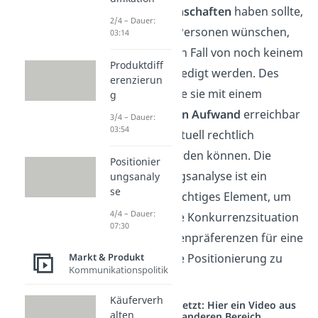
Produkt
Eigenschaften
haben sollte,
2/4 – Dauer:
die sich viele Personen wünschen,
03:14
aber im besten Fall von noch keinem
Produktdiff
Anbieter befriedigt werden. Des
erenzierun
Weiteren sollte sie mit einem
g
angemessenen Aufwand
erreichbar
3/4 – Dauer:
03:54
sein und eventuell rechtlich
geschützt werden können. Die
Positionier
Positionierungsanalyse ist ein
ungsanaly
se
strategisch wichtiges Element, um
4/4 – Dauer:
den Markt, die Konkurrenzsituation
07:30
und die Kundenpräferenzen für eine
Markt & Produkt
anschließende Positionierung zu
Kommunikationspolitik
ermitteln.
Käuferverh
Studyflix vernetzt: Hier ein Video aus
alten
einem anderen Bereich