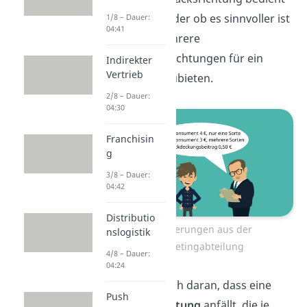
werden soll oder ob es sinnvoller ist
1/8 – Dauer:
04:41
eine oder mehrere
Geschmacksrichtungen für ein
Indirekter
Vertrieb
Segment anzubieten.
2/8 – Dauer:
04:30
Franchisin
g
3/8 – Dauer:
04:42
Distributio
Anforderungen aus der
nslogistik
Marketingabteilung
4/8 – Dauer:
04:24
Er erinnert dich daran, dass eine
Push
Marktbearbeitung
anfällt, die je