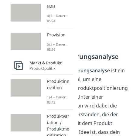
B2B
4/5 – Dauer:
05:24
Provision
5/5 – Dauer:
05:36
Positionierungsanalyse
Markt & Produkt
Produktpolitik
Die
Positionierungsanalyse
ist ein
hilfreiches Tool, um eine
Produktinn
erfolgreiche Produktpositionierung
ovation
zu erreichen. Unter einer
1/4 – Dauer:
03:42
Produktposition wird dabei die
Vorstellung verstanden, die der
Produktvar
iation /
Nachfrager mit dem Produkt
Produktmo
verbindet. Die Idee ist, dass dein
difikation