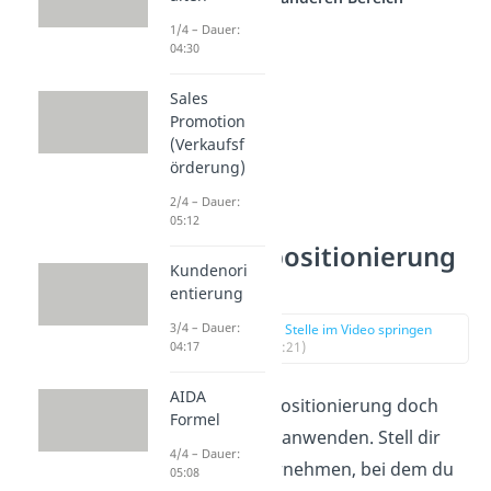
1/4 – Dauer:
04:30
Sales
Promotion
(Verkaufsf
örderung)
2/4 – Dauer:
05:12
Produktpositionierung
Kundenori
Beispiel
entierung
3/4 – Dauer:
zur Stelle im Video springen
(01:21)
04:17
AIDA
Lass uns die Positionierung doch
Formel
mal praktisch anwenden. Stell dir
4/4 – Dauer:
vor, das Unternehmen, bei dem du
05:08