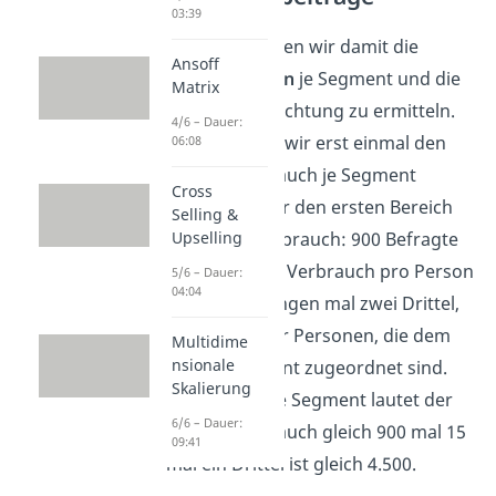
03:39
Zuerst beginnen wir damit die
Ansoff
Absatzmengen
je Segment und die
Matrix
Geschmacksrichtung zu ermitteln.
4/6 – Dauer:
Dazu müssen wir erst einmal den
06:08
Gesamtverbrauch je Segment
Cross
errechnen. Für den ersten Bereich
Selling &
lautet der Verbrauch: 900 Befragte
Upselling
Personen mal Verbrauch pro Person
5/6 – Dauer:
04:04
von 22 Packungen mal zwei Drittel,
dem Anteil der Personen, die dem
Multidime
nsionale
ersten Segment zugeordnet sind.
Skalierung
Für das zweite Segment lautet der
6/6 – Dauer:
Gesamtverbrauch gleich 900 mal 15
09:41
mal ein Drittel ist gleich 4.500.