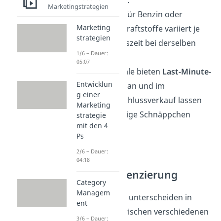
Marketingstrategien
Der Preis für Benzin oder
Marketing
sonstige Kraftstoffe variiert je
strategien
nach Tageszeit bei derselben
1/6 – Dauer:
Tankstelle.
05:07
Reiseportale bieten
Last-Minute-
Entwicklun
Angebote
an und im
g einer
Sommerschlussverkauf lassen
Marketing
sich günstige Schnäppchen
strategie
mit den 4
ergattern.
Ps
2/6 – Dauer:
Sachliche
04:18
Preisdifferenzierung
Category
Managem
Unternehmen unterscheiden in
ent
diesem Fall zwischen verschiedenen
3/6 – Dauer: