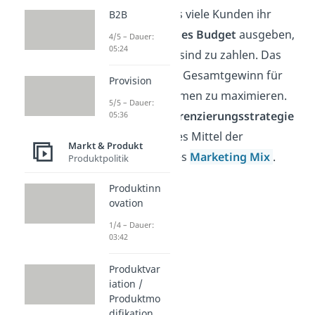
gestaltet, dass viele Kunden ihr
B2B
größtmögliches Budget
ausgeben,
4/5 – Dauer:
05:24
das sie bereit sind zu zahlen. Das
Ziel
ist es, den Gesamtgewinn für
Provision
das Unternehmen zu maximieren.
5/5 – Dauer:
Die
Preisdifferenzierungsstrategie
05:36
ist ein beliebtes Mittel der
Markt & Produkt
Preispolitik des
Marketing Mix
.
Produktpolitik
Produktinn
ovation
1/4 – Dauer:
03:42
Produktvar
iation /
Produktmo
difikation