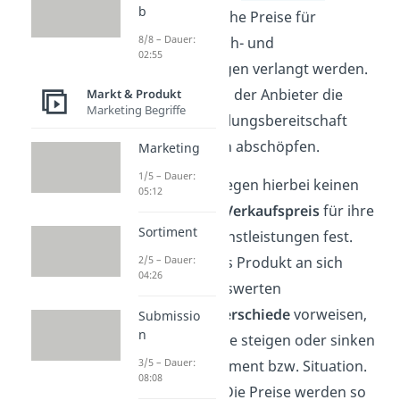
b
unterschiedliche Preise für
8/8 – Dauer:
identische Sach- und
02:55
Dienstleistungen verlangt werden.
Dadurch kann der Anbieter die
Markt & Produkt
Marketing Begriffe
maximale Zahlungsbereitschaft
seiner Kunden abschöpfen.
Marketing
1/5 – Dauer:
Die Anbieter legen hierbei keinen
05:12
einheitlichen
Verkaufspreis
für ihre
Sortiment
Sach- und Dienstleistungen fest.
Zwar kann das Produkt an sich
2/5 – Dauer:
04:26
keine nennenswerten
Qualitätsunterschiede
vorweisen,
Submissio
n
doch die Preise steigen oder sinken
3/5 – Dauer:
je nach Konsument bzw. Situation.
08:08
Kurz gesagt: Die Preise werden so