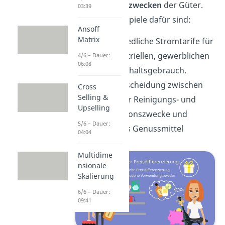
Verwendungszwecken
der Güter.
03:39
Bekannte Beispiele dafür sind:
Ansoff
Matrix
Unterschiedliche Stromtarife für
den industriellen, gewerblichen
4/6 – Dauer:
06:08
oder Haushaltsgebrauch.
Die Unterscheidung zwischen
Cross
Selling &
Alkohol für Reinigungs- und
Upselling
Desinfektionszwecke und
5/6 – Dauer:
Alkohol als Genussmittel
04:04
Multidime
nsionale
Skalierung
6/6 – Dauer:
09:41