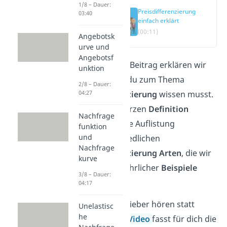
1/8 – Dauer:
Preisdifferenzierung
03:40
einfach erklärt
(00:11)
Angebotsk
urve und
Angebotsf
Im folgenden Beitrag erklären wir
unktion
dir alles, was du zum Thema
2/8 – Dauer:
Preisdifferenzierung
wissen musst.
04:27
Nach einer kurzen
Definition
Nachfrage
findest du eine Auflistung
funktion
und
der unterschiedlichen
Nachfrage
Preisdifferenzierung Arten
, die wir
kurve
anhand ausführlicher
Beispiele
3/8 – Dauer:
darstellen.
04:17
Du möchtest lieber hören statt
Unelastisc
he
lesen? Unser
Video
fasst für dich die