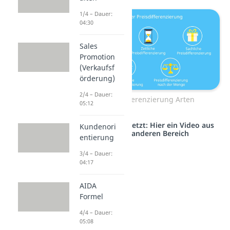
1/4 – Dauer:
04:30
Sales
Promotion
(Verkaufsf
örderung)
2/4 – Dauer:
Preisdifferenzierung Arten
05:12
Studyflix vernetzt: Hier ein Video aus
Kundenori
einem anderen Bereich
entierung
3/4 – Dauer:
04:17
AIDA
Formel
4/4 – Dauer:
05:08