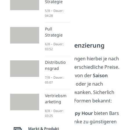
Strategie
5/8 – Dauer:
04:28
Pull
Strategie
Zeitliche
Preisdifferenzierung
6/8 – Dauer:
03:52
Anbieter verlangen hierbei je nach
Distributio
Zeitpunkt
unterschiedliche Preise.
nsgrad
Diese können von der
Saison
7/8 – Dauer:
05:07
abhängig sein oder je nach
Tageszeit
schwanken. Sicherlich
Vertriebsm
sind dir diese Formen bekannt:
arketing
8/8 – Dauer:
In der
Happy Hour
bieten Bars
03:25
ihre Getränke zu günstigeren
Markt & Produkt
Preisen an.