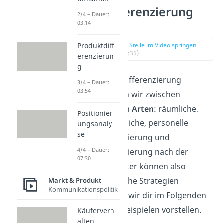
Preisdifferenzierung
2/4 – Dauer:
Arten
03:14
zur Stelle im Video springen
Produktdiff
(00:35)
erenzierun
g
Bei der Preisdifferenzierung
3/4 – Dauer:
03:54
unterscheiden wir zwischen
verschiedenen
Arten
: räumliche,
Positionier
zeitliche, sachliche, personelle
ungsanaly
se
Preisdifferenzierung und
4/4 – Dauer:
Preisdifferenzierung nach der
07:30
Menge. Anbieter können also
unterschiedliche Strategien
Markt & Produkt
Kommunikationspolitik
verfolgen, die wir dir im Folgenden
anhand von Beispielen vorstellen.
Käuferverh
alten