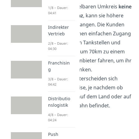
im unmittelbaren Umkreis
keine
1/8 – Dauer:
04:41
Konkurrenz
, kann sie höhere
Preise verlangen. Die Kunden
Indirekter
haben keinen einfachen Zugang
Vertrieb
zu anderen Tankstellen und
2/8 – Dauer:
04:30
werden kaum 70km zu einem
anderen Anbieter fahren, um ihr
Franchisin
Auto zu tanken.
g
Zudem unterscheiden sich
3/8 – Dauer:
04:42
Benzinpreise, je nachdem ob
man sich auf dem Land oder auf
Distributio
der Autobahn befindet.
nslogistik
4/8 – Dauer:
04:24
Push