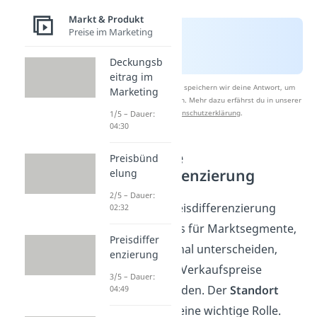
Markt & Produkt
Preise im Marketing
Deckungsb
eitrag im
Nach Beantwortung speichern wir deine Antwort, um
Marketing
Studyflix zu verbessern. Mehr dazu erfährst du in unserer
Datenschutzerklärung
.
1/5 – Dauer:
04:30
Räumliche
Preisbünd
Preisdifferenzierung
elung
2/5 – Dauer:
Räumliche Preisdifferenzierung
02:32
bedeutet, dass für Marktsegmente,
Preisdiffer
die sich regional unterscheiden,
enzierung
verschiedene Verkaufspreise
3/5 – Dauer:
bestimmt werden. Der
Standort
04:49
spielt hierbei eine wichtige Rolle.