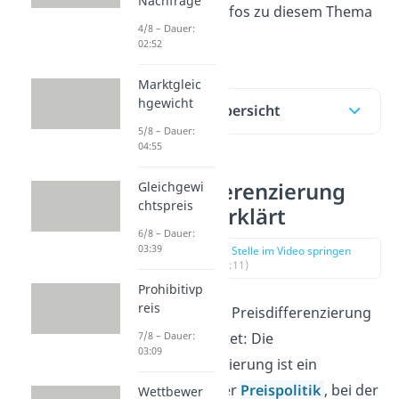
Nachfrage
wichtigsten Infos zu diesem Thema
4/8 – Dauer:
zusammen!
02:52
Marktgleic
hgewicht
Inhaltsübersicht
5/8 – Dauer:
04:55
Preisdifferenzierung
Gleichgewi
chtspreis
einfach erklärt
6/8 – Dauer:
03:39
zur Stelle im Video springen
(00:11)
Prohibitivp
reis
Eine mögliche Preisdifferenzierung
Definition lautet: Die
7/8 – Dauer:
03:09
Preisdifferenzierung ist ein
Instrument der
Preispolitik
, bei der
Wettbewer