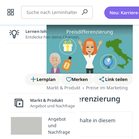
Suche
Neu: Karriere
Lernen lohnt sich!
Entdecke hier deine Chancen.
Lernplan
Merken
Link teilen
Markt & Produkt
Preise im Marketing
Preisdifferenzierung
Markt & Produkt
Angebot und Nachfrage
Angebot
Wichtige Inhalte in diesem
und
Video
Nachfrage