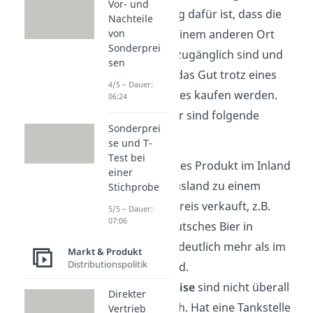
Vor- und
Voraussetzung dafür ist, dass die
Nachteile
Produkte an einem anderen Ort
von
Sonderprei
nicht einfach zugänglich sind und
sen
dass Kunden das Gut trotz eines
4/5 – Dauer:
höheren Preises kaufen werden.
06:24
Beispiele dafür sind folgende
Sonderprei
Situationen:
se und T-
Test bei
Ein gängiges Produkt im Inland
einer
wird im Ausland zu einem
Stichprobe
höheren Preis verkauft, z.B.
5/5 – Dauer:
07:06
kostet Deutsches Bier in
Südkorea deutlich mehr als im
Markt & Produkt
Distributionspolitik
Heimatland.
Benzinpreise
sind nicht überall
Direkter
gleich hoch. Hat eine Tankstelle
Vertrieb