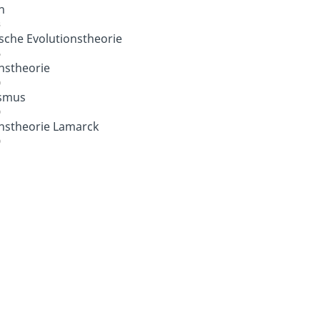
n
3
sche Evolutionstheorie
6
nstheorie
0
smus
9
onstheorie Lamarck
9