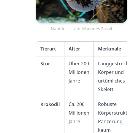
Nautilus — ein lebendes Fossil
Tierart
Alter
Merkmale
Stör
Über 200
Langgestreckte
Millionen
Körper und
Jahre
urtümliches
Skelett
Krokodil
Ca. 200
Robuste
Millionen
Körperstruktur
Jahre
Panzerung,
kaum