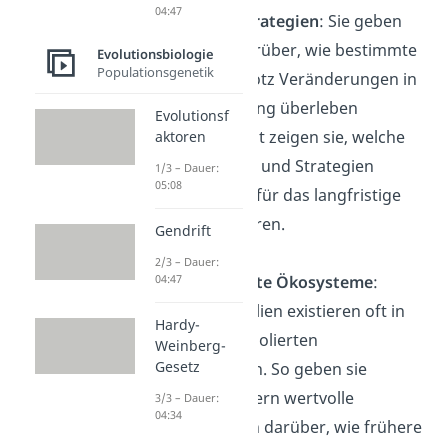
04:47
Überlebensstrategien
: Sie geben
Aufschluss darüber, wie bestimmte
Evolutionsbiologie
Populationsgenetik
Lebewesen trotz Veränderungen in
ihrer Umgebung überleben
Evolutionsf
konnten. Somit zeigen sie, welche
aktoren
Eigenschaften und Strategien
1/3 – Dauer:
05:08
entscheidend für das langfristige
Überleben waren.
Gendrift
2/3 – Dauer:
Einblicke in alte Ökosysteme
:
04:47
Lebende Fossilien existieren oft in
Hardy-
stabilen und isolierten
Weinberg-
Gesetz
Lebensräumen. So geben sie
Wissenschaftlern wertvolle
3/3 – Dauer:
04:34
Informationen darüber, wie frühere