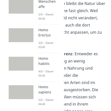
Menschen
Lebensräumen bleibt die Natur über
affe
lange Zeiträume fast gleich. Weil
2/6 – Dauer:
sich das Umfeld nicht verändert,
04:36
muss sich also auch die dort
Homo
lebende Art nicht anpassen, um zu
Erectus
überleben.
3/6 – Dauer:
03:45
Wenig Konkurrenz
: Entweder es
Homo
gibt von Anfang an wenig
habilis
Konkurrenz um Nahrung und
4/6 – Dauer:
Lebensraum, oder die
03:42
konkurrierenden Arten sind im
Homo
Laufe der Zeit ausgestorben. Die
sapiens
lebenden Fossilien müssen sich
5/6 – Dauer:
dementsprechend in ihrem
04:40