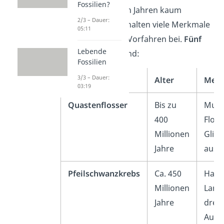
Fossilien?
über Millionen von Jahren kaum
2/3 – Dauer:
verändert und behalten viele Merkmale
05:11
ihrer urzeitlichen Vorfahren bei.
Fünf
Lebende
Beispiele
dafür sind:
Fossilien
3/3 – Dauer:
Tierart
Alter
Merk
03:19
Quastenflosser
Bis zu
Musk
400
Floss
Millionen
Glie
Jahre
auss
Pfeilschwanzkrebs
Ca. 450
Hart
Millionen
Larv
Jahre
drei
Auge