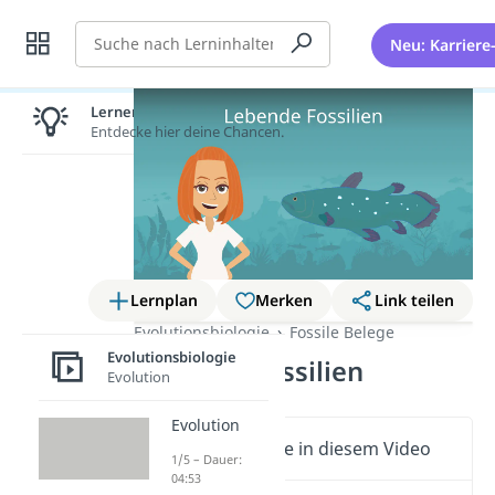
Suche
Neu: Karriere
Lernen lohnt sich!
Entdecke hier deine Chancen.
Lernplan
Merken
Link teilen
Evolutionsbiologie
Fossile Belege
Evolutionsbiologie
Lebende Fossilien
Evolution
Evolution
Wichtige Inhalte in diesem Video
1/5 – Dauer:
04:53