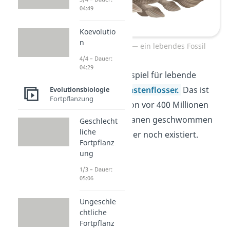
04:49
Koevolutio
n
Quastenflosser — ein lebendes Fossil
4/4 – Dauer:
04:29
Ein bekanntes Beispiel für lebende
Fossile ist der
Quastenflosser
.
Das ist
Evolutionsbiologie
Fortpflanzung
ein
Fisch
, der schon vor 400 Millionen
Jahren in den Ozeanen geschwommen
Geschlecht
liche
ist und heute immer noch existiert.
Fortpflanz
ung
1/3 – Dauer:
05:06
Ungeschle
chtliche
Fortpflanz