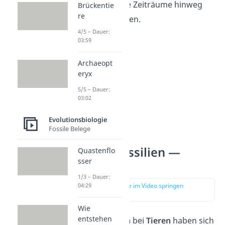
über extrem lange Zeiträume hinweg
Brückentie
re
stabil halten können.
4/5 – Dauer:
03:59
Archaeopt
eryx
5/5 – Dauer:
03:02
Evolutionsbiologie
Fossile Belege
Lebende Fossilien —
Quastenflo
sser
Beispiele
1/3 – Dauer:
04:29
zur Stelle im Video springen
(02:05)
Wie
entstehen
Lebende Fossilien
bei
Tieren
haben sich