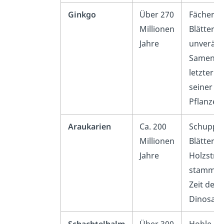
Ginkgo
Über 270
Fächerfö
Millionen
Blätter, f
Jahre
unveränd
Samenpr
letzter V
seiner
Pflanzen
Araukarien
Ca. 200
Schuppen
Millionen
Blätter, 
Jahre
Holzstruk
stammt a
Zeit der
Dinosaur