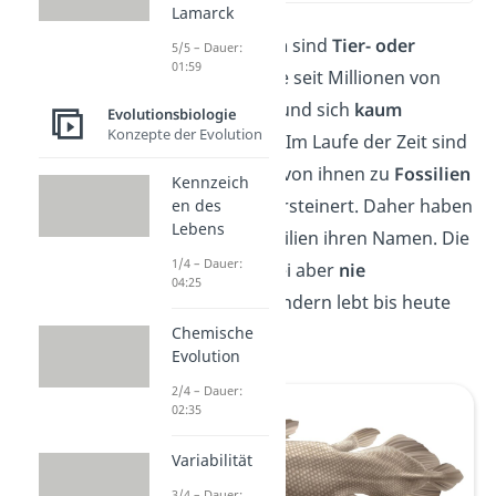
Lamarck
Lebende Fossilien
sind
Tier- oder
5/5 – Dauer:
01:59
Pflanzenarten
, die seit Millionen von
Jahren existieren und sich
kaum
Evolutionsbiologie
Konzepte der Evolution
verändert
haben. Im Laufe der Zeit sind
einige Exemplare von ihnen zu
Fossilien
Kennzeich
geworden und versteinert. Daher haben
en des
Lebens
die lebenden Fossilien ihren Namen. Die
1/4 – Dauer:
Art
selbst ist dabei aber
nie
04:25
ausgestorben
, sondern lebt bis heute
weiter.
Chemische
Evolution
2/4 – Dauer:
02:35
Variabilität
3/4 – Dauer: