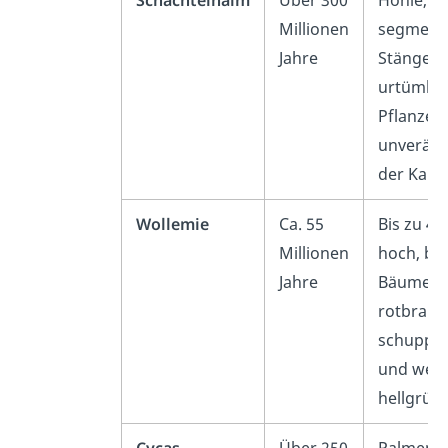
Schachtelhalm
Über 300
Hohle,
Millionen
segmenti
Jahre
Stängel,
urtümlic
Pflanze, 
unveränd
der Karb
Wollemie
Ca. 55
Bis zu 40
Millionen
hoch, be
Jahre
Bäumen
rotbraun
schuppig
und weic
hellgrüne