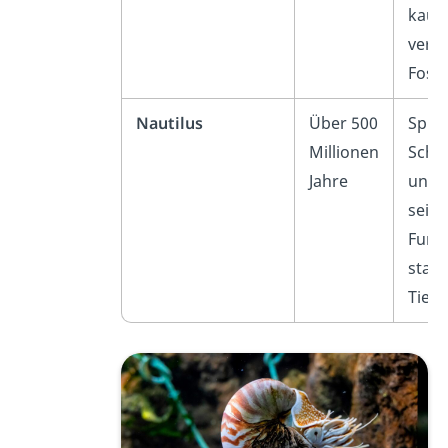
kau
verän
Foss
Nautilus
Über 500
Spira
Millionen
Schal
Jahre
unve
seit 
Funde
stabi
Tief