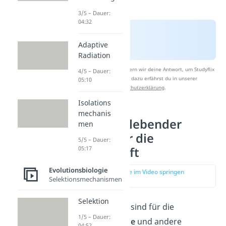
3/5 – Dauer:
04:32
Adaptive
Radiation
Nach Beantwortung speichern wir deine Antwort, um Studyflix
4/5 – Dauer:
zu verbessern. Mehr dazu erfährst du in unserer
05:10
Datenschutzerklärung
.
Isolations
mechanis
Bedeutung lebender
men
Fossilien für die
5/5 – Dauer:
Wissenschaft
05:17
Evolutionsbiologie
zur Stelle im Video springen
Selektionsmechanismen
(01:26)
Selektion
Lebende Fossilien sind für die
1/5 – Dauer:
Evolutionsbiologie
und andere
04:52