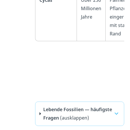
Cycas
Über 250
Palmenäh
Millionen
Pflanze,
Jahre
eingeroll
mit stac
Rand
Lebende Fossilien — häufigste
Fragen
(ausklappen)