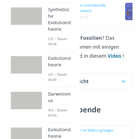
Was sind lebende
Synthetisc
Fossilien?
he
(00:11)
Evolutionst
heorie
Was sind
lebende Fossilien
? Das
2/5 – Dauer:
04:56
erfährst du zusammen mit einigen
Beispielen hier und in diesem
Video
!
Evolutionst
heorie
3/5 – Dauer:
05:00
Inhaltsübersicht
Darwinism
us
Was sind lebende
4/5 – Dauer:
03:59
Fossilien?
Evolutionst
zur Stelle im Video springen
(00:11)
heorie