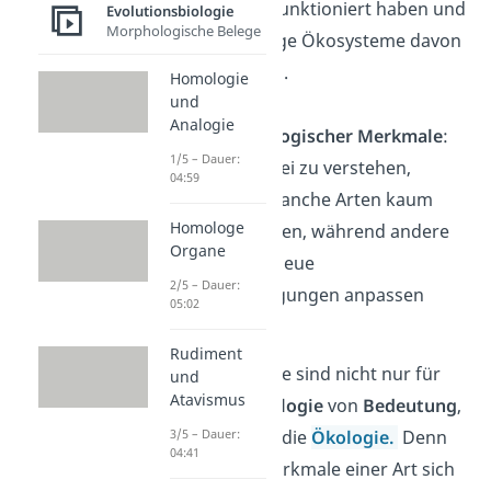
Ökosysteme funktioniert haben und
Evolutionsbiologie
Morphologische Belege
wie sich heutige Ökosysteme davon
unterscheiden.
Homologie
und
Analogie
Konstanz biologischer Merkmale
:
1/5 – Dauer:
Sie helfen dabei zu verstehen,
04:59
warum sich manche Arten kaum
Homologe
verändert haben, während andere
Organe
sich stark an neue
2/5 – Dauer:
Umweltbedingungen anpassen
05:02
mussten.
Rudiment
Diese Erkenntnisse sind nicht nur für
und
Atavismus
die
Evolutionsbiologie
von
Bedeutung
,
sondern auch für die
Ökologie
.
Denn
3/5 – Dauer:
04:41
sie zeigen, wie Merkmale einer Art sich