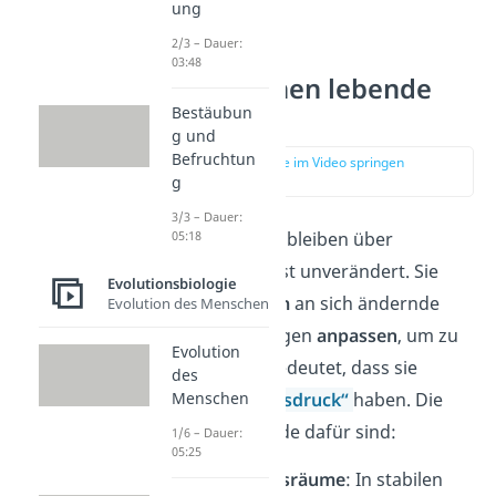
ung
2/3 – Dauer:
03:48
Wie entstehen lebende
Bestäubun
Fossilien?
g und
Befruchtun
zur Stelle im Video springen
(00:57)
g
3/3 – Dauer:
05:18
Lebende Fossilien bleiben über
Millionen Jahre fast unverändert. Sie
Evolutionsbiologie
müssen sich
kaum
an sich ändernde
Evolution des Menschen
Umweltbedingungen
anpassen
, um zu
Evolution
überleben. Das bedeutet, dass sie
des
Menschen
keinen „
Selektionsdruck
“
haben. Die
wichtigsten Gründe dafür sind:
1/6 – Dauer:
05:25
Stabile Lebensräume
: In stabilen