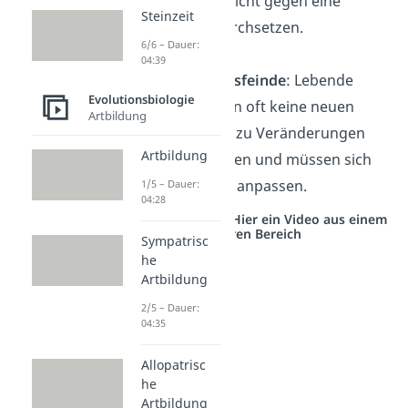
Lebensraum nicht gegen eine
Steinzeit
andere Art durchsetzen.
6/6 – Dauer:
04:39
Fehlende Fressfeinde
: Lebende
Evolutionsbiologie
Fossilien haben oft keine neuen
Artbildung
Feinde, die sie zu Veränderungen
Artbildung
zwingen würden und müssen sich
deshalb kaum anpassen.
1/5 – Dauer:
04:28
Studyflix vernetzt: Hier ein Video aus einem
anderen Bereich
Sympatrisc
he
Artbildung
2/5 – Dauer:
04:35
Allopatrisc
he
Artbildung