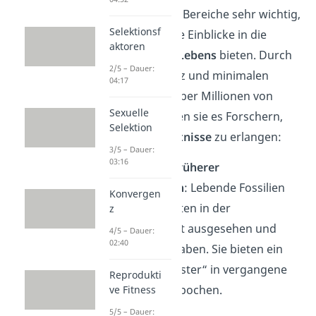
wissenschaftliche Bereiche sehr wichtig,
Selektionsf
weil sie besondere Einblicke in die
aktoren
Entwicklung des Lebens
bieten. Durch
2/5 – Dauer:
ihre lange Existenz und minimalen
04:17
Veränderungen über Millionen von
Sexuelle
Jahren ermöglichen sie es Forschern,
Selektion
wertvolle Erkenntnisse
zu erlangen:
3/5 – Dauer:
03:16
Verständnis früherer
Lebensformen
: Lebende Fossilien
Konvergen
zeigen, wie Arten in der
z
Vergangenheit ausgesehen und
4/5 – Dauer:
02:40
funktioniert haben. Sie bieten ein
„lebendes Fenster“ in vergangene
Reprodukti
geologische Epochen.
ve Fitness
5/5 – Dauer: