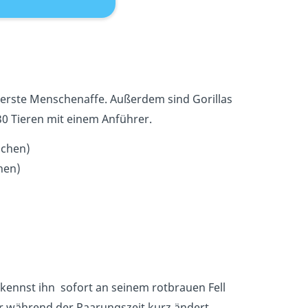
hwerste Menschenaffe. Außerdem sind Gorillas
30 Tieren mit einem Anführer.
bchen)
hen)
rkennst ihn sofort an seinem rotbrauen Fell
ur während der Paarungszeit kurz ändert.