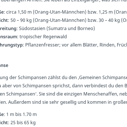
ße
: circa 1,50 m (Orang-Utan-Männchen) bzw. 1,25 m (Or
icht
: 50 – 90 kg (Orang-Utan-Männchen) bzw. 30 – 40 kg (
reitung
: Südostasien (Sumatra und Borneo)
ensraum
: tropischer Regenwald
hrungstyp
: Pflanzenfresser; vor allem Blätter, Rinden, Frü
anse
tung der Schimpansen zählst du den ‚Gemeinen Schimpans
aber von Schimpansen sprichst, dann verbindest du den Be
en Schimpansen‘. Sie sind die einzigen Menschenaffen, n
en. Außerdem sind sie sehr gesellig und kommen in große
ße
: 1 m bis 1.70 m
icht
: 25 bis 65 kg