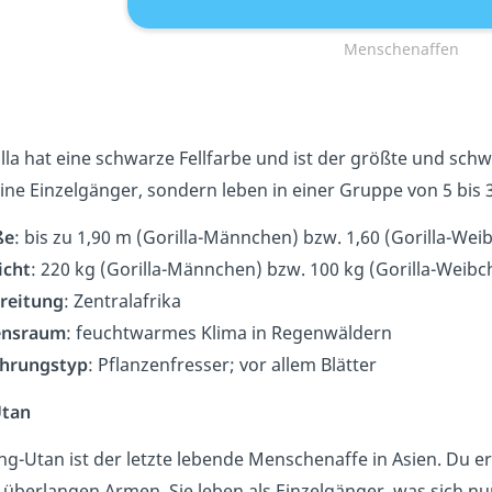
Menschenaffen
lla hat eine schwarze Fellfarbe und ist der größte und sc
ine Einzelgänger, sondern leben in einer Gruppe von 5 bis 
ße
: bis zu 1,90 m (Gorilla-Männchen) bzw. 1,60 (Gorilla-Wei
icht
: 220 kg (Gorilla-Männchen) bzw. 100 kg (Gorilla-Weibc
reitung
: Zentralafrika
ensraum
: feuchtwarmes Klima in Regenwäldern
hrungstyp
: Pflanzenfresser; vor allem Blätter
tan
g-Utan ist der letzte lebende Menschenaffe in Asien. Du e
überlangen Armen. Sie leben als Einzelgänger, was sich n