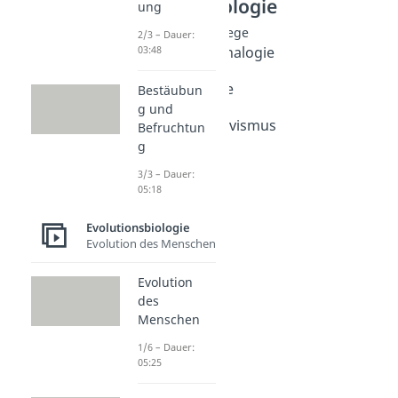
Evolutionsbiologie
ung
Morphologische Belege
2/3 – Dauer:
Homologie und Analogie
03:48
Dauer: 04:59
Homologe Organe
Bestäubun
Dauer: 05:02
g und
Rudiment und Atavismus
Befruchtun
Dauer: 04:41
g
Brückentiere
3/3 – Dauer:
Dauer: 03:59
05:18
Archaeopteryx
Dauer: 03:02
Evolutionsbiologie
Evolution des Menschen
Evolution
des
Menschen
1/6 – Dauer:
05:25