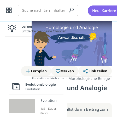
Suche
Neu: Karriere
Lernen lohnt sich!
Entdecke hier deine Chancen.
Lernplan
Merken
Link teilen
Evolutionsbiologie
Morphologische Belege
Evolutionsbiologie
Homologie und Analogie
Evolution
(Video)
Evolution
Weitere Infos erhältst du im Beitrag zum
1/5 – Dauer:
04:53
Video