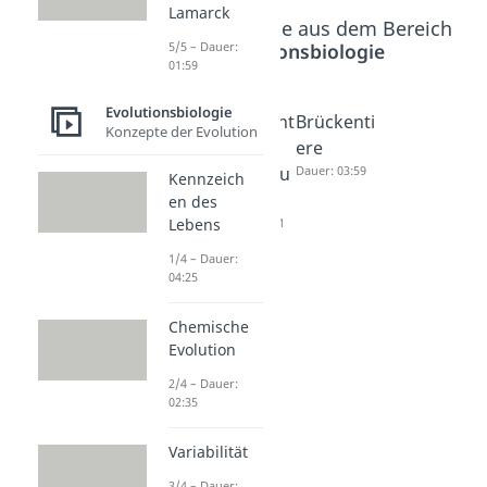
Lamarck
Beliebte Inhalte aus dem Bereich
5/5 – Dauer:
Evolutionsbiologie
01:59
Evolutionsbiologie
Homolog
Rudiment
Brückenti
Konzepte der Evolution
e Organe
und
ere
Dauer: 05:02
Atavismu
Dauer: 03:59
Kennzeich
s
en des
Lebens
Dauer: 04:41
1/4 – Dauer:
04:25
Chemische
Evolution
2/4 – Dauer:
02:35
Variabilität
3/4 – Dauer: