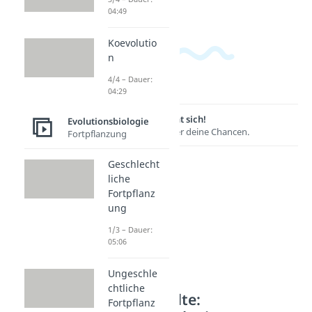
04:49
Koevolutio
n
4/4 – Dauer:
04:29
Lernen lohnt sich!
Evolutionsbiologie
Entdecke hier deine Chancen.
Fortpflanzung
Geschlecht
liche
Fortpflanz
ung
1/3 – Dauer:
05:06
Ungeschle
chtliche
Weitere Inhalte:
Fortpflanz