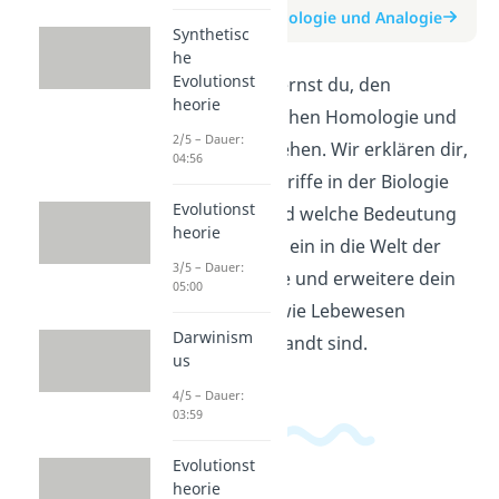
zum Beitrag: Homologie und Analogie
Synthetisc
he
Evolutionst
In diesem Video lernst du, den
heorie
Unterschied zwischen Homologie und
2/5 – Dauer:
Analogie zu verstehen. Wir erklären dir,
04:56
wie sich diese Begriffe in der Biologie
Evolutionst
unterscheiden und welche Bedeutung
heorie
sie haben. Tauche ein in die Welt der
3/5 – Dauer:
Evolutionsbiologie und erweitere dein
05:00
Wissen darüber, wie Lebewesen
Darwinism
miteinander verwandt sind.
us
4/5 – Dauer:
03:59
Evolutionst
heorie