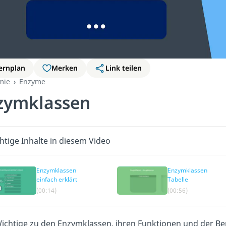
ernplan
Merken
Link teilen
mie
Enzyme
zymklassen
htige Inhalte in diesem Video
Enzymklassen
Enzymklassen
einfach erklärt
Tabelle
(00:14)
(00:56)
Wichtige zu den Enzymklassen, ihren Funktionen und der Ben