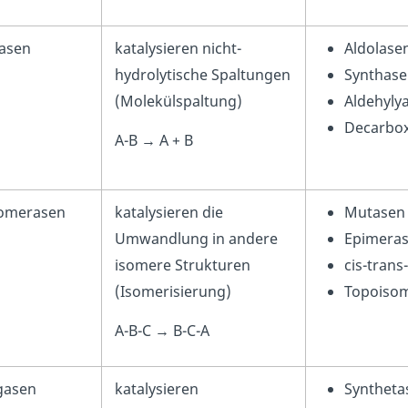
yasen
katalysieren nicht-
Aldolase
hydrolytische Spaltungen
Synthas
(Molekülspaltung)
Aldehyly
Decarbox
A-B → A + B
somerasen
katalysieren die
Mutasen
Umwandlung in andere
Epimera
isomere Strukturen
cis-tran
(Isomerisierung)
Topoiso
A-B-C → B-C-A
igasen
katalysieren
Syntheta