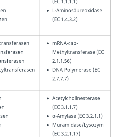
n
(EC 1.1.1.1)
sen
L-Aminosäureoxidase
sen
(EC 1.4.3.2)
ransferasen
mRNA-cap-
nsferasen
Methyltransferase (EC
ansferasen
2.1.1.56)
tyltransferasen
DNA-Polymerase (EC
2.7.7.7)
n
Acetylcholinesterase
en
(EC 3.1.1.7)
asen
α-Amylase (EC 3.2.1.1)
n
Muramidase/Lysozym
(EC 3.2.1.17)