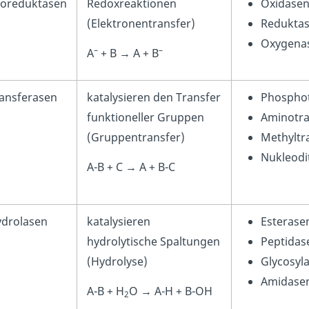
doreduktasen
Redoxreaktionen
Oxidase
(Elektronentransfer)
Redukta
Oxygena
–
–
A
+ B → A + B
ransferasen
katalysieren den Transfer
Phosphot
funktioneller Gruppen
Aminotra
(Gruppentransfer)
Methyltr
Nukleodi
A-B + C → A + B-C
ydrolasen
katalysieren
Esterase
hydrolytische Spaltungen
Peptidas
(Hydrolyse)
Glycosyl
Amidase
A-B + H
O → A-H + B-OH
2