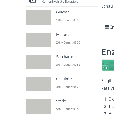
Kohlenhydrate Beispiele
Schau 
Glucose
1/8 – Dauer: 05:26
I
Maltose
2/8 – Dauer: 03:56
En
Saccharose
3/8 – Dauer: 02:52
Cellulose
Es gib
4/8 – Dauer: 04:23
kataly
Ox
Stärke
Tr
5/8 – Dauer: 03:58
Hy