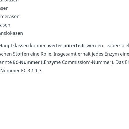
asen
omerasen
gasen
anslokasen
 Hauptklassen können
weiter unterteilt
werden. Dabei spiel
chen Stoffen eine Rolle. Insgesamt erhält jedes Enzym eine 
annte
EC-Nummer
(‚Enzyme Commission‘-Nummer). Das Enz
C-Nummer
EC 3.1.1.7.