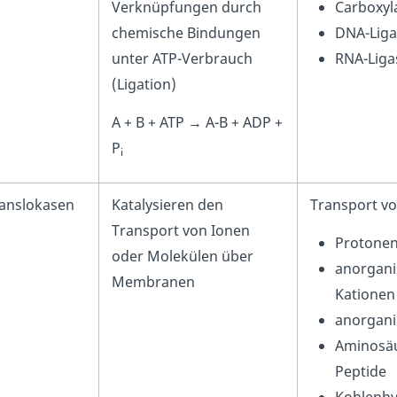
Verknüpfungen durch
Carboxyl
chemische Bindungen
DNA-Lig
unter ATP-Verbrauch
RNA-Liga
(Ligation)
A + B + ATP → A-B + ADP +
P
i
ranslokasen
Katalysieren den
Transport v
Transport von Ionen
Protone
oder Molekülen über
anorgan
Membranen
Katione
anorgani
Aminosä
Peptide