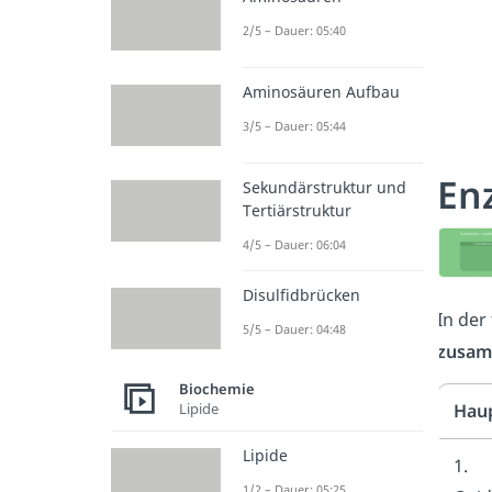
2/5 – Dauer: 05:40
Aminosäuren Aufbau
3/5 – Dauer: 05:44
En
Sekundärstruktur und
Tertiärstruktur
4/5 – Dauer: 06:04
Disulfidbrücken
In der
5/5 – Dauer: 04:48
zusam
Biochemie
Lipide
Haup
Lipide
1.
1/2 – Dauer: 05:25