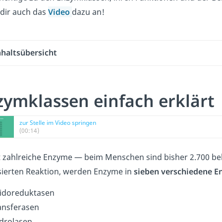
dir auch das
Video
dazu an!
nhaltsübersicht
zymklassen einfach erklärt
zur Stelle im Video springen
(00:14)
t zahlreiche Enzyme — beim Menschen sind bisher 2.700 beka
sierten Reaktion, werden Enzyme in
sieben verschiedene
E
idoreduktasen
ansferasen
drolasen