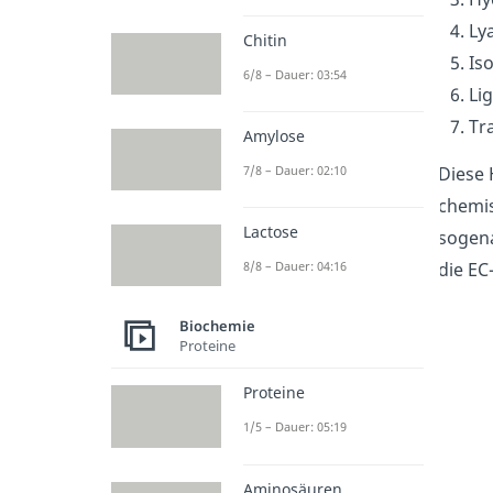
Ly
Chitin
Is
6/8 – Dauer: 03:54
Li
Tr
Amylose
Diese
7/8 – Dauer: 02:10
chemis
Lactose
sogen
die E
8/8 – Dauer: 04:16
Biochemie
Proteine
Proteine
1/5 – Dauer: 05:19
Aminosäuren