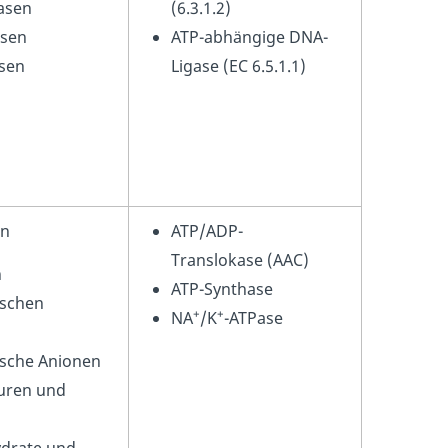
asen
(6.3.1.2)
asen
ATP-abhängige DNA-
sen
Ligase (EC 6.5.1.1)
on
ATP/ADP-
Translokase (AAC)
n
ATP-Synthase
ischen
+
+
NA
/K
-ATPase
n
sche Anionen
uren und