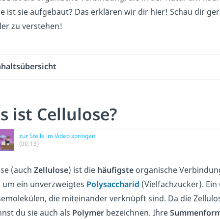
e ist sie aufgebaut? Das erklären wir dir hier! Schau dir g
ler zu verstehen!
nhaltsübersicht
 ist Cellulose?
zur Stelle im Video springen
(00:13)
ose (auch
Zellulose
) ist die
häufigste
organische Verbindung
h um ein unverzweigtes
Polysaccharid
(Vielfachzucker). Ein
emolekülen, die miteinander verknüpft sind. Da die Zellu
annst du sie auch als
Polymer
bezeichnen. Ihre
Summenform