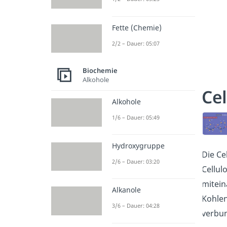
Fette (Chemie)
2/2 – Dauer: 05:07
Biochemie
Alkohole
Cel
Alkohole
1/6 – Dauer: 05:49
Hydroxygruppe
Die Ce
2/6 – Dauer: 03:20
Cellul
mitein
Alkanole
Kohlen
3/6 – Dauer: 04:28
verbun