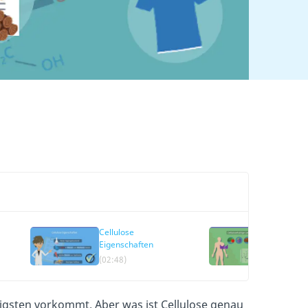
Cellulose
Cellulo
Eigenschaften
Lebensm
(02:48)
(03:13)
figsten vorkommt. Aber was ist Cellulose genau