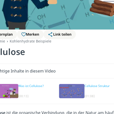
ernplan
Merken
Link teilen
mie
Kohlenhydrate Beispiele
lulose
htige Inhalte in diesem Video
Was ist Cellulose?
Cellulose Struktur
(00:13)
(01:08)
ose
ist die organische Verbindung, die in der Natur am häu