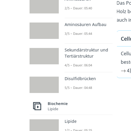
Das Po
2/5 – Dauer: 05:40
Holz b
auch i
Aminosäuren Aufbau
3/5 – Dauer: 05:44
Cell
Sekundärstruktur und
Cell
Tertiärstruktur
best
4/5 – Dauer: 06:04
4)
Disulfidbrücken
5/5 – Dauer: 04:48
Biochemie
Lipide
Lipide
1/2 – Dauer: 05:25