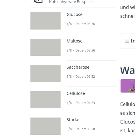
Kohlenhydrate Beispiele
und wi
Glucose
schnel
1/8 – Dauer: 05:26
I
Maltose
2/8 – Dauer: 03:56
Was
Saccharose
3/8 – Dauer: 02:52
Cellulose
4/8 – Dauer: 04:23
Cellul
es sic
Stärke
Glucos
5/8 – Dauer: 03:58
ist, k