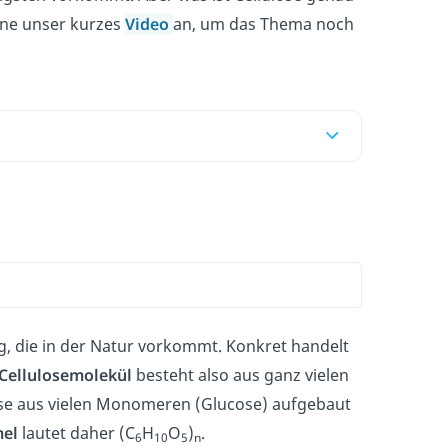
erne unser kurzes
Video
an, um das Thema noch
, die in der Natur vorkommt. Konkret handelt
Cellulosemolekül
besteht also aus ganz vielen
lose aus vielen Monomeren (Glucose) aufgebaut
el
lautet daher (C
H
O
)
.
6
10
5
n