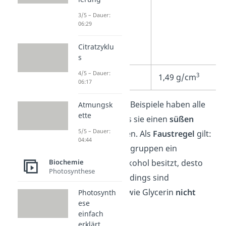
3/5 – Dauer:
06:29
Citratzyklu
s
4/5 – Dauer:
3
Dichte
1,49 g/cm
06:17
Die angeführten Beispiele haben alle
Atmungsk
ette
gemeinsam, dass sie einen
süßen
5/5 – Dauer:
Geschmack
haben. Als
Faustregel
gilt:
04:44
Je mehr Hydroxylgruppen ein
Biochemie
mehrwertiger Alkohol besitzt, desto
Photosynthese
süßer ist er. Allerdings sind
Ethylenglykol sowie Glycerin
nicht
Photosynth
ese
essbar
!
einfach
erklärt