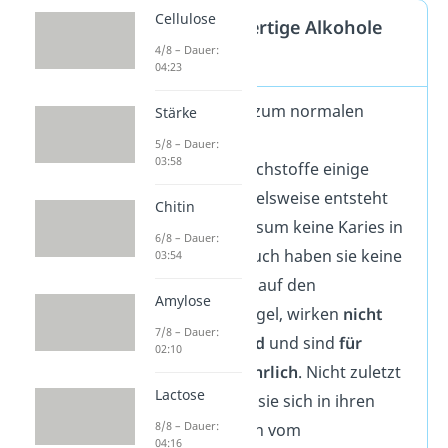
Cellulose
Sind Mehrwertige Alkohole
4/8 – Dauer:
gesund?
04:23
Im Gegensatz zum normalen
Stärke
Zucker haben
5/8 – Dauer:
03:58
Zuckeraustauschstoffe einige
Vorteile. Beispielsweise entsteht
Chitin
durch den Konsum keine Karies in
6/8 – Dauer:
den Zähnen. Auch haben sie keine
03:54
Auswirkungen auf den
Amylose
Blutzuckerspiegel, wirken
nicht
7/8 – Dauer:
alkoholisierend
und sind
für
02:10
Kinder ungefährlich
. Nicht zuletzt
Lactose
unterscheiden sie sich in ihren
8/8 – Dauer:
Kaloriendichten vom
04:16