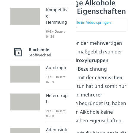
Mehrwertige Alkohole
chemische Eigenschaften
Kompetitiv
e
Hemmung
zur Stelle im Video springen
(02:36)
6/6 – Dauer:
04:34
Die
Eigenschaften
der mehrwertigen
Biochemie
Alkohole werden maßgeblich von der
Stoffwechsel
Anzahl ihrer Hydroxylgruppen
Autotroph
bestimmt. Da die Bezeichnung
Polyole
aber nur mit der
chemischen
1/7 – Dauer:
02:59
Nomenklatur
zu tun hat und somit nur
im Vorhandensein mehrerer
Heterotrop
h
Hydroxylgruppen begründet ist, haben
die mehrwertigen Alkohole keine
2/7 – Dauer:
03:00
typischen chemischen Eigenschaften.
Adenosintr