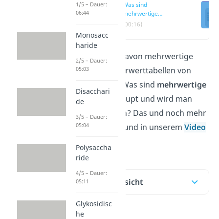
1/5 – Dauer:
Was sind
06:44
mehrwertige
Alkohole?
(00:16)
Monosacc
haride
Was bedeutet „davon mehrwertige
2/5 – Dauer:
05:03
Alkohole“ in Nährwerttabellen von
Lebensmitteln? Was sind
mehrwertige
Disacchari
Alkohole
überhaupt und wird man
de
davon betrunken? Das und noch mehr
3/5 – Dauer:
05:04
erfährst du hier und in unserem
Video
dazu!
Polysaccha
ride
4/5 – Dauer:
Inhaltsübersicht
05:11
Glykosidisc
he