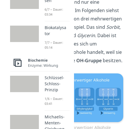
sen
dann entsprechend nur eine
Hydroxylgruppe. Im Folgenden siehst
6/7 – Dauer:
03:34
du die Struktur von drei mehrwertigen
Alkoholen als Beispiel. Das sind
Sorbit
,
Biokatalysa
tor
Ethylenglykol
und
Glycerin
. Dabei ist
7/7 – Dauer:
erkennbar, dass es sich um
05:14
mehrwertige Alkohole handelt, weil sie
alle mehr als eine
OH-Gruppe
besitzen.
Biochemie
Enzyme: Wirkung
Schlüssel-
Schloss-
Prinzip
1/6 – Dauer:
03:41
Michaelis-
Menten-
Struktur mehrwertiger Alkohole
Gleichung