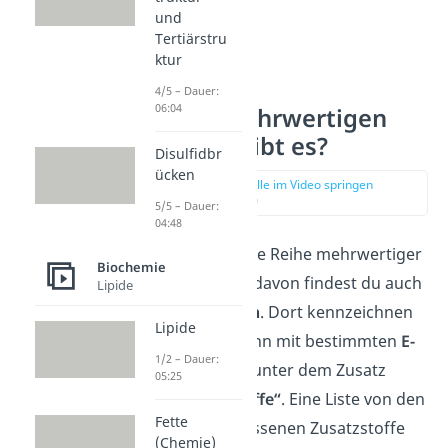
und
Tertiärstru
ktur
4/5 – Dauer:
06:04
Welche mehrwertigen
Alkohole gibt es?
Disulfidbr
ücken
zur Stelle im Video springen
(01:21)
5/5 – Dauer:
04:48
Es gibt eine ganze Reihe mehrwertiger
Biochemie
Alkohole. Einige davon findest du auch
Lipide
in
Lebensmitteln
. Dort kennzeichnen
Lipide
Hersteller sie dann mit bestimmten
E-
1/2 – Dauer:
Nummern
oder unter dem Zusatz
05:25
„enthält Süßstoffe“
. Eine Liste von den
Fette
in der EU zugelassenen Zusatzstoffe
(Chemie)