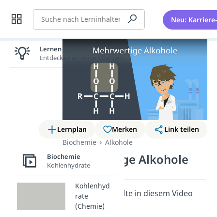
Suche
Neu: Karriere
Lernen lohnt sich!
Entdecke hier deine Chancen.
Lernplan
Merken
Link teilen
Biochemie
Alkohole
Mehrwertige Alkohole
Biochemie
Kohlenhydrate
Kohlenhyd
Wichtige Inhalte in diesem Video
rate
(Chemie)