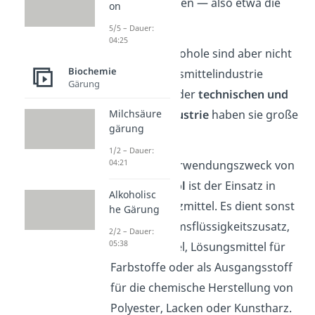
nur 2,4 Kilokalorien — also etwa die
on
Hälfte!
5/5 – Dauer:
04:25
Mehrwertige Alkohole sind aber nicht
Biochemie
nur in der Lebensmittelindustrie
Gärung
wichtig. Auch in der
technischen und
chemischen Industrie
haben sie große
Milchsäure
gärung
Bedeutung:
1/2 – Dauer:
04:21
Der Hauptverwendungszweck von
Ethylenglykol
ist der Einsatz in
Alkoholisc
Gefrierschutzmittel. Es dient sonst
he Gärung
noch als Bremsflüssigkeitszusatz,
2/2 – Dauer:
05:38
Schmiermittel, Lösungsmittel für
Farbstoffe oder als Ausgangsstoff
für die chemische Herstellung von
Polyester, Lacken oder Kunstharz.