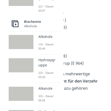
findest du hier:
2/2 – Dauer:
05:07
Sorbit (E 420)
Mannit (E 421)
Biochemie
Alkohole
Isomalt (E 953)
Maltit (E 965)
Alkohole
Lactit (E 966)
1/6 – Dauer:
Xylit (E 967)
05:49
Erythrit (E 968)
Hydroxygr
Polyglycitolsirup (E 964)
uppe
2/6 – Dauer:
Es gibt aber auch mehrwertige
03:20
Alkohole, die
nicht für den Verzehr
bestimmt sind. Dazu gehören
Alkanole
beispielsweise:
3/6 – Dauer:
04:28
Ethylenglykol