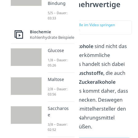
Was sind mehrwertige
Bindung
Alkohole?
5/5 – Dauer:
03:33
zur Stelle im Video springen
(00:16)
Biochemie
Kohlenhydrate Beispiele
Mehrwertige Alkohole
sind nicht das
Glucose
gleiche wie der herkömmliche
1/8 – Dauer:
„Trinkalkohol“. Es handelt sich dabei
05:26
um
Zuckeraustauschstoffe,
die auch
Maltose
als
Polyole
oder
Zuckeralkohole
2/8 – Dauer:
bekannt sind. Das kommt daher, dass
03:56
sie sehr süß schmecken. Deswegen
Saccharos
benutzen Lebensmittelhersteller den
e
Zusatzstoff, um Nahrungsmittel
3/8 – Dauer:
kalorienarm zu süßen.
02:52