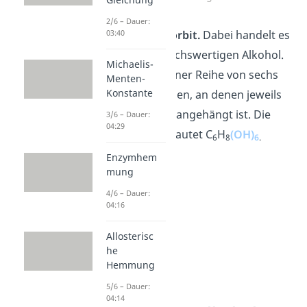
2/6 – Dauer:
Ein Beispiel ist
Sorbit.
Dabei handelt es
03:40
sich um einen sechswertigen Alkohol.
Michaelis-
Er besteht aus einer Reihe von sechs
Menten-
Konstante
Kohlenstoffatomen, an denen jeweils
eine OH-Gruppe angehängt ist. Die
3/6 – Dauer:
04:29
Summenformel lautet C
H
(OH)
6
8
6
.
Enzymhem
mung
4/6 – Dauer:
04:16
Allosterisc
he
Hemmung
5/6 – Dauer:
04:14