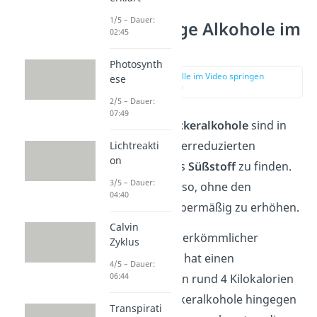
1/5 – Dauer:
Mehrwertige Alkohole im
02:45
Alltag
Photosynth
zur Stelle im Video springen
ese
(03:58)
2/5 – Dauer:
07:49
Die
essbaren Zuckeralkohole
sind in
zahlreichen zuckerreduzierten
Lichtreakti
on
Lebensmitteln als
Süßstoff
zu finden.
3/5 – Dauer:
Dort süßen sie also, ohne den
04:40
Kaloriengehalt übermäßig zu erhöhen.
Calvin
Zum Vergleich:
herkömmlicher
Zyklus
Haushaltszucker hat einen
4/5 – Dauer:
06:44
Energiegehalt von rund 4 Kilokalorien
pro Gramm. Zuckeralkohole hingegen
Transpirati