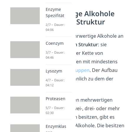
Enzyme
Mehrwertige Alkohole
Spezifität
chemische Struktur
2/7 – Dauer:
04:06
Du erkennst mehrwertige Alkohole an
Coenzym
ihrer
chemischen Struktur
: sie
bestehen aus einer Kette von
3/7 – Dauer:
04:46
Kohlenstoffatomen mit mindestens
zwei
Hydroxylgruppen
. Der Aufbau
Lysozym
der Polyole ist ähnlich zu dem der
4/7 – Dauer:
04:12
Alkanole.
Proteasen
Merke:
Neben den mehrwertigen
Alkoholen, die zwei-, drei- oder mehr
5/7 – Dauer:
02:30
Hydroxylgruppen besitzen, gibt es
auch einwertige Alkohole. Die besitzen
Enzymklas