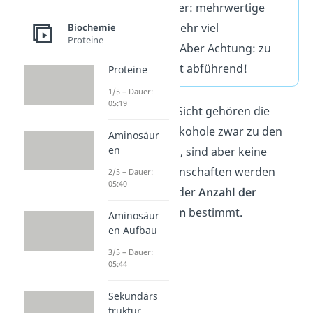
Haushaltszucker: mehrwertige
Alkohole sind sehr viel
Biochemie
Proteine
energieärmer. Aber Achtung: zu
viel davon wirkt abführend!
Proteine
1/5 – Dauer:
05:19
Aus chemischer Sicht gehören die
mehrwertigen Alkohole zwar zu den
Aminosäur
en
Kohlenhydraten
, sind aber keine
Zucker. Ihre Eigenschaften werden
2/5 – Dauer:
05:40
maßgeblich von der
Anzahl der
Hydroxylgruppen
bestimmt.
Aminosäur
en Aufbau
3/5 – Dauer:
05:44
Sekundärs
truktur