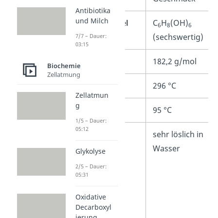
Antibiotika
und Milch
Summenformel
C
H
(OH)
6
8
6
(sechswertig)
7/7 – Dauer:
03:15
Molare Masse
182,2 g/mol
Biochemie
Zellatmung
Siedepunkt
296 °C
Zellatmun
g
Schmelzpunkt
95 °C
1/5 – Dauer:
05:12
Löslichkeit
sehr löslich in
Wasser
Glykolyse
2/5 – Dauer:
05:31
Oxidative
Decarboxyl
ierung