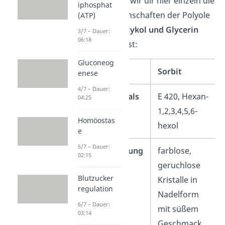
Trotzdem haben wir dir hier einzeln die
iphosphat
wichtigsten Eigenschaften der Polyole
(ATP)
Sorbit, Ethylenglykol und Glycerin
3/7 – Dauer:
06:18
zusammengefasst:
Gluconeog
Sorbit
enese
4/7 – Dauer:
Auch bekannt als
E 420, Hexan-
04:25
1,2,3,4,5,6-
Homöostas
hexol
e
5/7 – Dauer:
Kurzbeschreibung
farblose,
02:15
geruchlose
Blutzucker
Kristalle in
regulation
Nadelform
6/7 – Dauer:
mit süßem
03:14
Geschmack