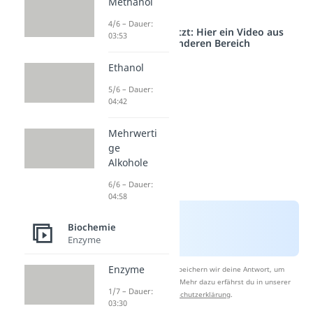
Methanol
Glycerin
4/6 – Dauer:
Studyflix vernetzt: Hier ein Video aus
03:53
einem anderen Bereich
Ethanol
5/6 – Dauer:
04:42
Mehrwerti
ge
Alkohole
6/6 – Dauer:
04:58
Biochemie
Enzyme
Enzyme
Nach Beantwortung speichern wir deine Antwort, um
Studyflix zu verbessern. Mehr dazu erfährst du in unserer
1/7 – Dauer:
Datenschutzerklärung
.
03:30