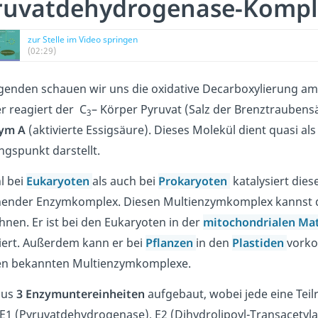
ruvatdehydrogenase-Kompl
zur Stelle im Video springen
(02:29)
genden schauen wir uns die oxidative Decarboxylierung am
er reagiert der C
– Körper Pyruvat (Salz der Brenztraubens
3
ym A
(aktivierte Essigsäure). Dieses Molekül dient quasi al
gspunkt darstellt.
l bei
Eukaryoten
als auch bei
Prokaryoten
katalysiert die
hender Enzymkomplex. Diesen Multienzymkomplex kannst 
hnen. Er ist bei den Eukaryoten in der
mitochondrialen Ma
siert. Außerdem kann er bei
Pflanzen
in den
Plastiden
vorko
en bekannten Multienzymkomplexe.
 aus
3 Enzymuntereinheiten
aufgebaut, wobei jede eine Teilr
 E1 (Pyruvatdehydrogenase), E2 (Dihydrolipoyl-Transacetyl