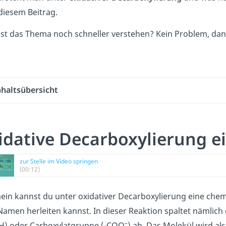
diesem Beitrag.
lst das Thema noch schneller verstehen? Kein Problem, da
nhaltsübersicht
idative Decarboxylierung ei
zur Stelle im Video springen
(00:12)
ein kannst du unter oxidativer Decarboxylierung eine chem
Namen herleiten kannst. In dieser Reaktion spaltet nämlic
–
H) oder Carboxylatgruppe (-COO
) ab. Das Molekül wird al