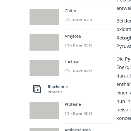
entwei
Chitin
6/8 – Dauer: 03:54
Bei de
oxidat
Amylose
Ketogl
Pyruva
7/8 – Dauer: 02:10
Die
Py
Lactose
Energi
8/8 – Dauer: 04:16
darau
enthäl
Biochemie
Proteine
einen 
nun in
Proteine
beispi
1/5 – Dauer: 05:19
konzen
Aminosäuren