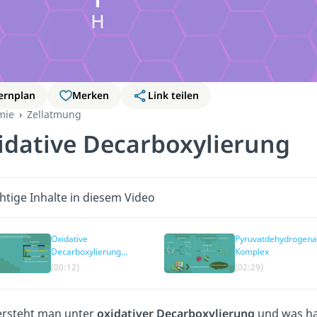
ernplan
Merken
Link teilen
mie
Zellatmung
idative Decarboxylierung
htige Inhalte in diesem Video
Oxidative
Pyruvatdehydrogena
Decarboxylierung
Komplex
einfach erklärt
(00:12)
(02:29)
ersteht man unter
oxidativer Decarboxylierung
und was ha