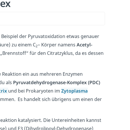
ex
 Beispiel der Pyruvatoxidation etwas genauer
äure) zu einem C
– Körper namens
Acetyl-
2
s „Brennstoff“ für den Citratzyklus, da es dessen
se Reaktion ein aus mehreren Enzymen
du als
Pyruvatdehydrogenase-Komplex (PDC)
trix
und bei Prokaryoten im
Zytoplasma
mmen. Es handelt sich übrigens um einen der
eaktion katalysiert. Die Untereinheiten kannst
ase) und E3 (Dihydrolipoyl-Dehydrogenase)