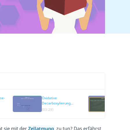
se-
Oxidative
Oxidati
Decarboxylierung
Decarbo
Pyruvat
Bilanz
(03:29)
(05:33)
t sie mit der
Zellatmung
zu tun? Das erfährst