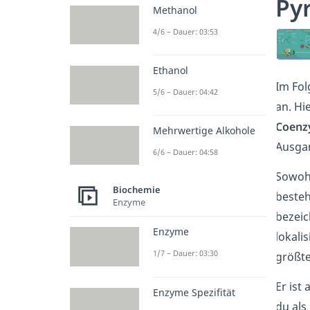
Py
Methanol
4/6 – Dauer: 03:53
Ethanol
Im Fol
5/6 – Dauer: 04:42
an. Hi
Coenz
Mehrwertige Alkohole
Ausgan
6/6 – Dauer: 04:58
Sowoh
Biochemie
beste
Enzyme
bezeic
Enzyme
lokali
1/7 – Dauer: 03:30
größt
Er ist
Enzyme Spezifität
du als