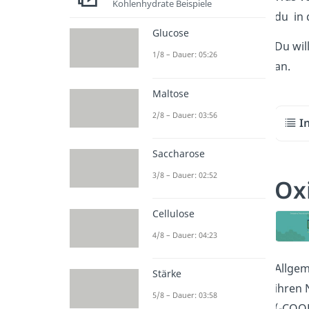
Kohlenhydrate Beispiele
du in 
Glucose
Du wil
1/8 – Dauer: 05:26
an.
Maltose
2/8 – Dauer: 03:56
I
Saccharose
3/8 – Dauer: 02:52
Ox
Cellulose
4/8 – Dauer: 04:23
Allgem
Stärke
ihren 
5/8 – Dauer: 03:58
(-COO