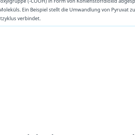
oxylgruppe (-COOH) in Form von Kohlenstoffdioxid abgespal
Moleküls. Ein Beispiel stellt die Umwandlung von Pyruvat z
atzyklus verbindet.