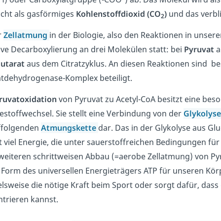
cht als gasförmiges
Kohlenstoffdioxid (CO
)
und das verbl
2
r
Zellatmung
in der Biologie, also den Reaktionen in unsere
ive Decarboxylierung an drei Molekülen statt: bei
Pyruvat
a
utarat
aus dem Citratzyklus. An diesen Reaktionen sind b
tdehydrogenase-Komplex beteiligt.
ruvatoxidation
von Pyruvat zu Acetyl-CoA besitzt eine be
estoffwechsel. Sie stellt eine Verbindung von der
Glykolys
ffolgenden
Atmungskette
dar. Das in der Glykolyse aus G
t viel Energie, die unter sauerstoffreichen Bedingungen f
weiteren schrittweisen Abbau (=aerobe Zellatmung) von Py
 Form des universellen Energieträgers ATP für unseren Körpe
elsweise die nötige Kraft beim Sport oder sorgt dafür, dass
trieren kannst.