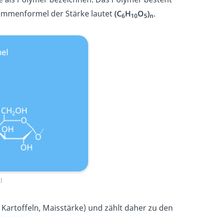
ummenformel der Stärke lautet
(C
H
O
)
.
6
10
5
n
l
 Kartoffeln, Maisstärke) und zählt daher zu den