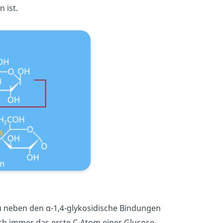
 ist.
du neben den α-1,4-glykosidische Bindungen
sich immer das erste C-Atom einer Glucose-