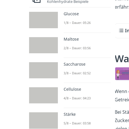
Kohlenhydrate Beispiele
erfähr
Glucose
1/8 – Dauer: 05:26
I
Maltose
2/8 – Dauer: 03:56
Was
Saccharose
3/8 – Dauer: 02:52
Cellulose
Wenn d
4/8 – Dauer: 04:23
Getrei
Bei St
Stärke
Zucker
5/8 – Dauer: 03:58
vielen