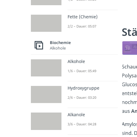
Fette (Chemie)
2/2 – Dauer: 05:07
St
Biochemie
Alkohole
Alkohole
Schaue
1/6 – Dauer: 05:49
Polysa
Glucos
Hydroxygruppe
entste
2/6 – Dauer: 03:20
nochma
aus
Am
Alkanole
Amylos
3/6 – Dauer: 04:28
sind. 