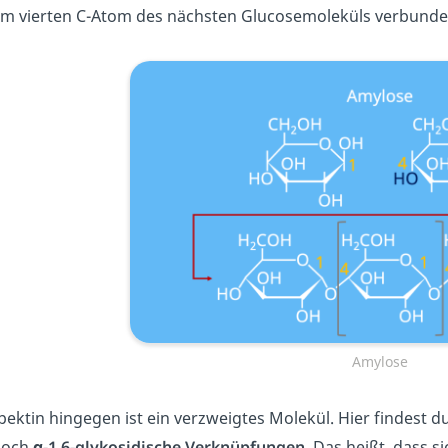
m vierten C-Atom des nächsten Glucosemoleküls verbunden
Amylose
ektin hingegen ist ein verzweigtes Molekül. Hier findest 
noch
α-1,6-glykosidische Verknüpfungen
. Das heißt, dass 