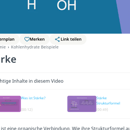
ernplan
Merken
Link teilen
mie
Kohlenhydrate Beispiele
ärke
htige Inhalte in diesem Video
Was ist Stärke?
Stärke
Strukturformel
(00:12)
(00:49)
 ist eine organische Verbindung. Wie ihre Strukturformel a