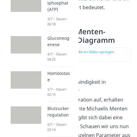
iphosphat
niedriger K
-Wert bedeutet.
M
(ATP)
3/7 – Dauer:
06:18
Michaelis-Menten-
Gluconeog
Gleichung Diagramm
enese
zur Stelle im Video springen
4/7 – Dauer:
(01:38)
04:25
Tragen wir die
Homöostas
e
Reaktionsgeschwindigkeit in
5/7 – Dauer:
Abhängigkeit der
02:15
Substratkonzentration auf, erhalten
wir das sogenannte Michaelis Menten
Blutzucker
regulation
Diagramm. Es ergibt sich dabei eine
6/7 – Dauer:
Sättigungskurve. Schauen wir uns nun
03:14
an, wie du die einzelnen Parameter aus