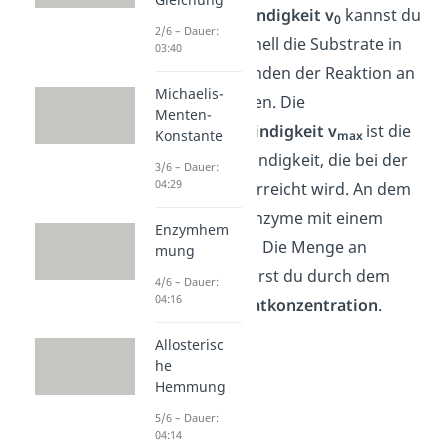
Anfangsgeschwindigkeit v
kannst du
0
2/6 – Dauer:
messen, wie schnell die Substrate in
03:40
den ersten Sekunden der Reaktion an
Michaelis-
die Enzyme binden. Die
Menten-
Maximalgeschwindigkeit v
ist die
Konstante
max
höchste Geschwindigkeit, die bei der
3/6 – Dauer:
04:29
Enzymreaktion erreicht wird. An dem
Punkt sind alle Enzyme mit einem
Enzymhem
Substrat besetzt. Die Menge an
mung
Substraten erfährst du durch dem
4/6 – Dauer:
04:16
Wert der
Substratkonzentration
.
Allosterisc
he
Hemmung
5/6 – Dauer:
04:14