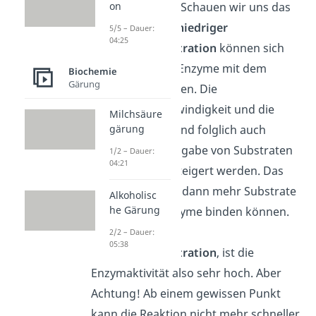
umgesetzt wird. Schauen wir uns das
on
genauer an. Bei
niedriger
5/5 – Dauer:
04:25
Substratkonzentration
können sich
zunächst wenig Enzyme mit dem
Biochemie
Gärung
Substrat verbinden.
Die
Reaktionsgeschwindigkeit und die
Milchsäure
Enzymaktivität sind folglich auch
gärung
gering. Durch Zugabe von Substraten
1/2 – Dauer:
04:21
kann beides gesteigert werden. Das
liegt daran, dass dann mehr Substrate
Alkoholisc
he Gärung
an die freien Enzyme binden können.
Bei einer
hohen
2/2 – Dauer:
05:38
Substratkonzentration
, ist die
Enzymaktivität also sehr hoch. Aber
Achtung! Ab einem gewissen Punkt
kann die Reaktion nicht mehr schneller