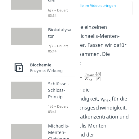
sen
zur Stelle im Video springen
(00:48)
6/7 – Dauer:
03:34
Betrachten wir die einzelnen
Biokatalysa
Parameter
der Michaelis-Menten-
tor
Gleichung genauer. Fassen wir dafür
7/7 – Dauer:
05:14
nochmal kurz zusammen. Die
Gleichung
lautet:
Biochemie
Enzyme: Wirkung
Schlüssel-
Dabei steht v
für die
Schloss-
0
Prinzip
Anfangsgeschwindigkeit, v
für die
max
1/6 – Dauer:
maximale Reaktionsgeschwindigkeit,
03:41
[S] für die Substratkonzentration und
K
für die Michaelis-Menten-
Michaelis-
M
Menten-
Konstante. Anhand der
Gleichung