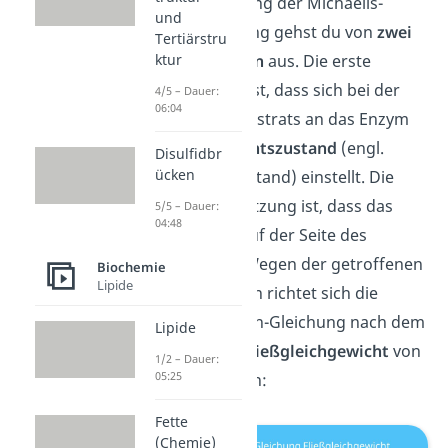
Bei der Aufstellung der Michaelis-
und
Menten-Gleichung gehst du von
zwei
Tertiärstru
Voraussetzungen
aus. Die erste
ktur
Voraussetzung ist, dass sich bei der
4/5 – Dauer:
06:04
Bindung des Substrats an das Enzym
ein
Gleichgewichtszustand
(engl.
Disulfidbr
ücken
Steady-State-Zustand) einstellt. Die
zweite Voraussetzung ist, dass das
5/5 – Dauer:
04:48
Gleichgewicht auf der Seite des
Produkts liegt. Wegen der getroffenen
Biochemie
Lipide
Voraussetzungen richtet sich die
Michaelis-Menten-Gleichung nach dem
Lipide
vereinfachten Fließgleichgewicht
von
1/2 – Dauer:
05:25
Enzymreaktionen:
Fette
(Chemie)