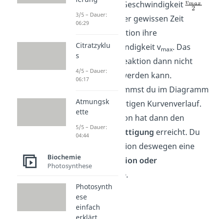
halbmaximalen Geschwindigkeit
3/5 – Dauer:
abliest. Nach einer gewissen Zeit
06:29
erreicht die Reaktion ihre
Citratzyklu
Maximalgeschwindigkeit v
. Das
max
s
heißt, dass die Reaktion dann nicht
4/5 – Dauer:
mehr schneller werden kann.
06:17
Deswegen bekommst du im Diagramm
Atmungsk
einen hyperbelartigen Kurvenverlauf.
ette
Die Enzymreaktion hat dann den
5/5 – Dauer:
Zustand einer
Sättigung
erreicht. Du
04:44
nennst die Funktion deswegen eine
Biochemie
Sättigungsfunktion oder
Photosynthese
Sättigungskurve
.
Photosynth
ese
einfach
erklärt