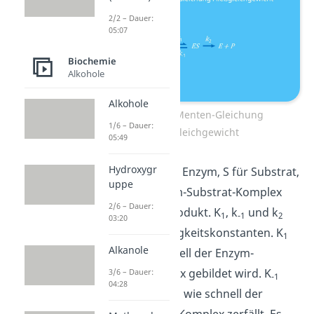
2/2 – Dauer:
05:07
Biochemie
Alkohole
Alkohole
Michaelis-Menten-Gleichung
1/6 – Dauer:
Fließgleichgewicht
05:49
Hydroxygr
Dabei steht E für Enzym, S für Substrat,
uppe
ES für den Enzym-Substrat-Komplex
2/6 – Dauer:
und P für das Produkt. K
, k
und k
1
-1
2
03:20
sind Geschwindigkeitskonstanten. K
1
Alkanole
gibt an, wie schnell der Enzym-
Substrat-Komplex gebildet wird. K
3/6 – Dauer:
-1
04:28
und k
geben an, wie schnell der
2