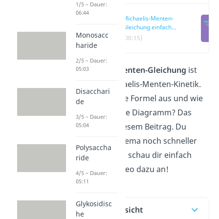
1/5 – Dauer:
06:44
Michaelis-Menten-
Gleichung einfach
Monosacc
erklärt
(00:15)
haride
2/5 – Dauer:
Die
Michaelis-Menten-Gleichung
ist
05:03
ein Teil der Michaelis-Menten-Kinetik.
Disacchari
Aber wie sieht die Formel aus und wie
de
das dazugehörige Diagramm? Das
3/5 – Dauer:
05:04
erfährst du in diesem Bei
trag. Du
möchtest das Thema noch schneller
Polysaccha
verstehen? Dann schau dir einfach
ride
unser kurzes Video dazu an!
4/5 – Dauer:
05:11
Glykosidisc
Inhaltsübersicht
he