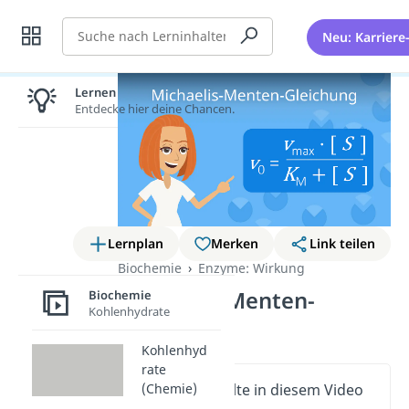
Suche
Neu: Karriere
Lernen lohnt sich!
Entdecke hier deine Chancen.
Lernplan
Merken
Link teilen
Biochemie
Enzyme: Wirkung
Michaelis-Menten-
Biochemie
Kohlenhydrate
Gleichung
Kohlenhyd
rate
(Chemie)
Wichtige Inhalte in diesem Video