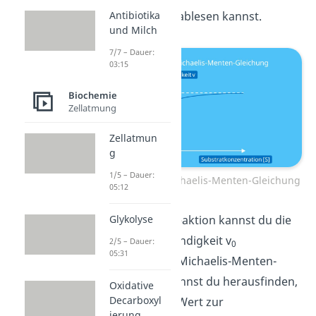
Antibiotika
dem Diagramm ablesen kannst.
und Milch
7/7 – Dauer:
03:15
Biochemie
Zellatmung
Zellatmun
g
1/5 – Dauer:
Diagramm zur Michaelis-Menten-Gleichung
05:12
Zu Beginn der Reaktion kannst du die
Glykolyse
Anfangsgeschwindigkeit v
2/5 – Dauer:
0
05:31
bestimmen. Die Michaelis-Menten-
Konstante K
kannst du herausfinden,
M
Oxidative
Decarboxyl
indem du den x-Wert zur
ierung