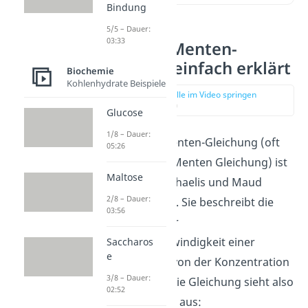
Bindung
5/5 – Dauer:
03:33
Michaelis-Menten-
Gleichung einfach erklärt
Biochemie
Kohlenhydrate Beispiele
zur Stelle im Video springen
(00:15)
Glucose
1/8 – Dauer:
Die Michaelis-Menten-Gleichung (oft
05:26
auch: Michaelis Menten Gleichung) ist
Maltose
nach Leonor Michaelis und Maud
2/8 – Dauer:
Menten benannt. Sie beschreibt die
03:56
Abhängigkeit der
Reaktionsgeschwindigkeit einer
Saccharos
e
Enzymreaktion
von der Konzentration
3/8 – Dauer:
des Substrats.
Die Gleichung sieht also
02:52
folgendermaßen aus: