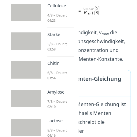
Cellulose
4/8 – Dauer:
04:23
Dabei ist v
die
0
Anfangsgeschwindigkeit, v
die
max
Stärke
maximale Reaktionsgeschwindigkeit,
5/8 – Dauer:
03:58
[S] die Substratkonzentration und
K
die Michaelis-Menten-Konstante.
M
Chitin
6/8 – Dauer:
Michaelis-Menten-Gleichung
03:54
Definition
Amylose
7/8 – Dauer:
Die Michaelis-Menten-Gleichung ist
02:10
ein Teil der Michaelis Menten
Lactose
Kinetik und beschreibt die
Abhängigkeit der
8/8 – Dauer:
04:16