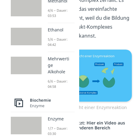
Enzym-Substrat-Komplex zerfällt. Es
Methanol
handelt sich um das vereinfachte
4/6 – Dauer:
03:53
Fließgleichgewicht, weil du die Bildung
des Enzym-Produkt-Komplexes
Ethanol
vernachlässigen kannst.
5/6 – Dauer:
04:42
Mehrwerti
ge
Alkohole
6/6 – Dauer:
04:58
Biochemie
Enzyme
Fließgleichgewicht einer Enzymreaktion
Enzyme
Studyflix vernetzt: Hier ein Video aus
einem anderen Bereich
1/7 – Dauer:
03:30