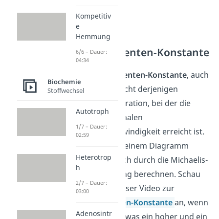
Kompetitiv
e
Hemmung
Michaelis-Menten-Konstante
6/6 – Dauer:
04:34
Die
Michaelis-Menten-Konstante
, auch
Biochemie
K
-Wert, entspricht derjenigen
Stoffwechsel
M
Substratkonzentration, bei der die
Autotroph
Hälfte der maximalen
1/7 – Dauer:
Reaktionsgeschwindigkeit erreicht ist.
02:59
Du kannst sie in einem Diagramm
Heterotrop
ablesen oder auch durch die Michaelis-
h
Menten-Gleichung berech
nen. Schau
2/7 – Dauer:
dir unbedingt unser Video zur
03:00
Michaelis-Menten-Konstante
an, wenn
Adenosintr
du wissen willst, was ein hoher und ein