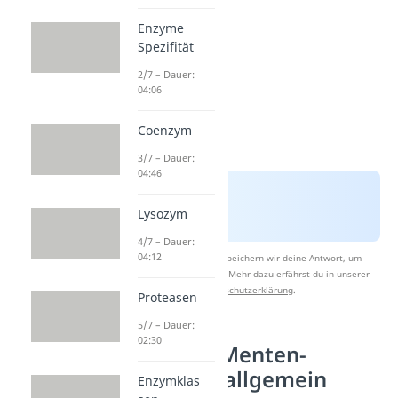
Enzyme
Spezifität
2/7 – Dauer:
04:06
Coenzym
3/7 – Dauer:
04:46
Lysozym
4/7 – Dauer:
04:12
Nach Beantwortung speichern wir deine Antwort, um
Studyflix zu verbessern. Mehr dazu erfährst du in unserer
Datenschutzerklärung
.
Proteasen
5/7 – Dauer:
02:30
Michaelis-Menten-
Gleichung allgemein
Enzymklas