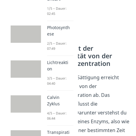
1/5 – Dauer:
02:45
Photosynth
ese
2/5 – Dauer:
Abhängigkeit der
07:49
Enzymaktivität von der
Substratkonzentration
Lichtreakti
on
Wie schnell eine Sättigung erreicht
3/5 – Dauer:
04:40
wird, hängt auch von der
Substratkonzentration ab. Das
Calvin
wiederum beeinflusst die
Zyklus
Enzymaktivität. Darunter verstehst du
4/5 – Dauer:
06:44
die Wirksamkeit eines Enzyms, also wie
viel Substrat in einer bestimmten Zeit
Transpirati