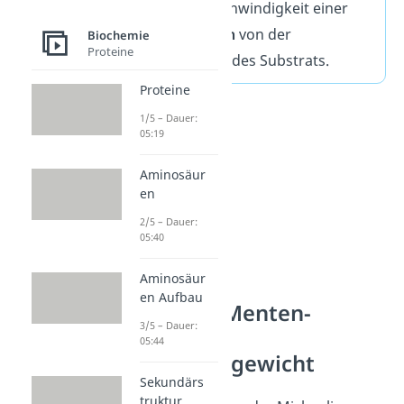
Reaktionsgeschwindigkeit einer
Enzymreaktion
von der
Biochemie
Proteine
Konzentration des Substrats.
Proteine
1/5 – Dauer:
05:19
Aminosäur
en
2/5 – Dauer:
05:40
Aminosäur
en Aufbau
Michaelis-Menten-
3/5 – Dauer:
Gleichung
05:44
Fließgleichgewicht
Sekundärs
truktur