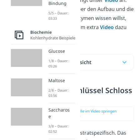
schau dir unbedingt unser
Video
an.
Bindung
Falls du etwas über den Aufbau und die
5/5 – Dauer:
Funktion von Enzymen wissen willst,
03:33
schau bei unserem extra
Video
dazu
Biochemie
vorbei!
Kohlenhydrate Beispiele
Glucose
1/8 – Dauer:
Inhaltsübersicht
05:26
Maltose
Enzyme Schlüssel Schloss
2/8 – Dauer:
03:56
Prinzip
Saccharos
zur Stelle im Video springen
e
(00:14)
3/8 – Dauer:
02:52
Enzyme sind substratspezifisch. Das