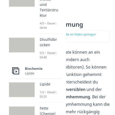
und
Tertiärstru
ktur
Enzymhemmung
4/5 – Dauer:
06:04
zur Stelle im Video springen
(01:23)
Disulfidbr
ücken
Nicht nur Substrate können an ein
5/5 – Dauer:
04:48
Enzym binden, sondern auch
Hemmstoffe (Inhibitoren). So können
Biochemie
Lipide
Enzyme in ihrer Funktion gehemmt
werden. Dabei unterscheidest du
Lipide
zwischen der
irreversiblen
und der
1/2 – Dauer:
reversiblen Enzymhemmung
. Bei der
05:25
irreversiblen Enzymhemmung kann die
Fette
Hemmung nicht mehr rückgängig
(Chemie)