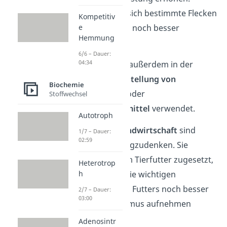
Dadurch lassen sich bestimmte Flecken
Kompetitiv
oder Speisereste noch besser
e
Hemmung
entfernen.
6/6 – Dauer:
04:34
Enzyme werden außerdem in der
Medizin zur
Herstellung von
Biochemie
Medikamenten
oder
Stoffwechsel
Insektenschutzmittel
verwendet.
Autotroph
Auch aus der
Landwirtschaft
sind
1/7 – Dauer:
02:59
Enzyme nicht wegzudenken. Sie
werden dort dem Tierfutter zugesetzt,
Heterotrop
damit die Tiere die wichtigen
h
Inhaltsstoffe des Futters noch besser
2/7 – Dauer:
03:00
in ihren Organismus aufnehmen
können.
Adenosintr