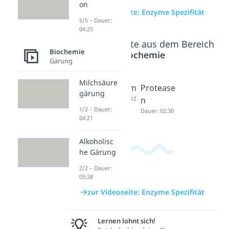
on
zur Videoseite: Enzyme Spezifität
5/5 – Dauer:
04:25
Beliebte Inhalte aus dem Bereich
Biochemie
Biochemie
Gärung
Milchsäure
Coenzym
Lysozym
Protease
gärung
Dauer: 04:46
Dauer: 04:12
n
1/2 – Dauer:
Dauer: 02:30
04:21
Alkoholisc
he Gärung
2/2 – Dauer:
05:38
zur Videoseite: Enzyme Spezifität
Lernen lohnt sich!