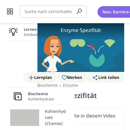
Suche
Neu: Karriere
Lernen lohnt sich!
Entdecke hier deine Chancen.
Lernplan
Merken
Link teilen
Biochemie
Enzyme
Enzyme Spezifität
Biochemie
Kohlenhydrate
Kohlenhyd
Wichtige Inhalte in diesem Video
rate
(Chemie)