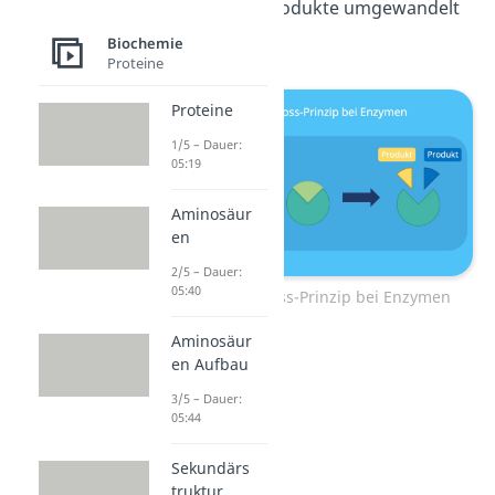
ist, kann es in Produkte umgewandelt
werden.
Biochemie
Proteine
Proteine
1/5 – Dauer:
05:19
Aminosäur
en
2/5 – Dauer:
05:40
Schlüssel-Schloss-Prinzip bei Enzymen
Aminosäur
en Aufbau
3/5 – Dauer:
05:44
Sekundärs
truktur