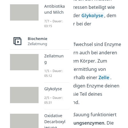
Antibiotika
Stoffwechselprozessen beteiligt wie
und Milch
zum Beispiel bei der
Glykolyse
, dem
7/7 – Dauer:
Citratzyklus
oder bei der
03:15
Photosynthese
.
Biochemie
Nicht nur im Stoffwechsel sind Enzyme
Zellatmung
essenziell, sondern auch bei anderen
Zellatmun
Abläufen in deinem Körper. Zum
g
Beispiel bei der Vermittlung von
1/5 – Dauer:
05:12
Information innerhalb einer
Zelle
.
Außerdem verteidigen Enzyme deinen
Glykolyse
Organismus, da sie Teil deines
2/5 – Dauer:
Immunsystem sind.
05:31
Auch unsere Verdauung funktioniert
Oxidative
Decarboxyl
nur dank
Verdauungsenzymen
. Die
ierung