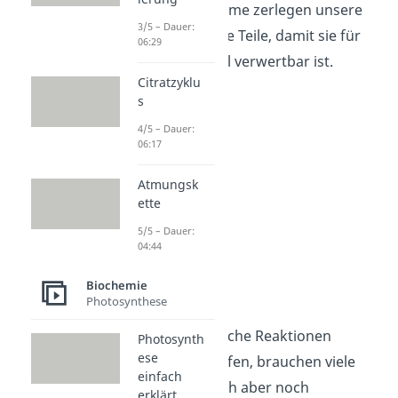
Verdauungsenzyme zerlegen unsere
3/5 – Dauer:
Nahrung in kleine Teile, damit sie für
06:29
den Stoffwechsel verwertbar ist.
Citratzyklu
s
4/5 – Dauer:
06:17
Atmungsk
ette
5/5 – Dauer:
04:44
Biochemie
Coenzyme
Photosynthese
Damit enzymatische Reaktionen
Photosynth
ese
überhaupt ablaufen, brauchen viele
einfach
Enzyme zusätzlich aber noch
erklärt