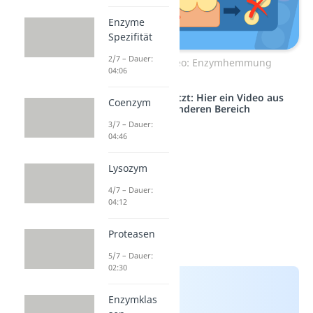
Enzyme
Spezifität
2/7 – Dauer:
Zum Video: Enzymhemmung
04:06
Studyflix vernetzt: Hier ein Video aus
Coenzym
einem anderen Bereich
3/7 – Dauer:
04:46
Lysozym
4/7 – Dauer:
04:12
Proteasen
5/7 – Dauer:
02:30
Enzymklas