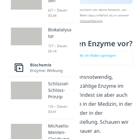
sen
Nach Beantwortung speichern wir deine Antwort, um
6/7 – Dauer:
Studyflix zu verbessern. Mehr dazu erfährst du in unserer
03:34
Datenschutzerklärung
.
Biokatalysa
tor
Wo kommen Enzyme vor?
7/7 – Dauer:
05:14
zur Stelle im Video springen
(02:57)
Biochemie
Enzyme: Wirkung
Enzyme sind lebensnotwendig,
Schlüssel-
weswegen du unzählige Enzyme im
Schloss-
Körper hast. Du findest sie aber auch
Prinzip
im Alltag: Enzyme in der Medizin, in der
1/6 – Dauer:
03:41
Landwirtschaft oder in der
Lebensmittelherstellung. Schauen wir
Michaelis-
uns das noch genauer an.
Menten-
Gleichung