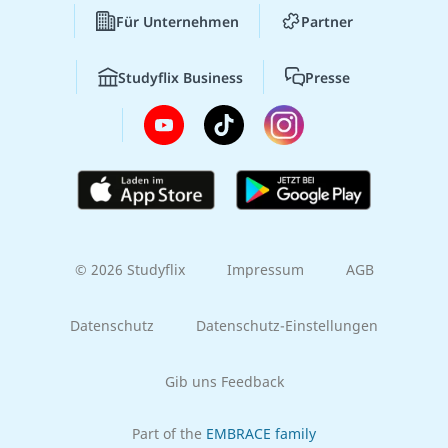
Für Unternehmen
Partner
Studyflix Business
Presse
© 2026 Studyflix
Impressum
AGB
Datenschutz
Datenschutz-Einstellungen
Gib uns Feedback
Part of the
EMBRACE family