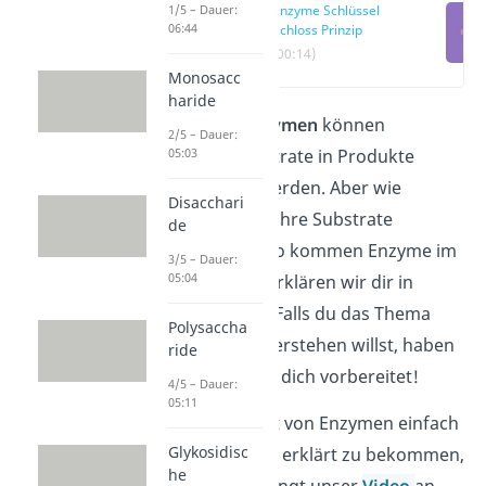
1/5 – Dauer:
Enzyme Schlüssel
06:44
Schloss Prinzip
(00:14)
Monosacc
haride
Mithilfe von
Enzymen
können
2/5 – Dauer:
05:03
bestimmte Substrate in Produkte
umgewandelt werden. Aber wie
Disacchari
können Enzyme ihre Substrate
de
erkennen und wo kommen Enzyme im
3/5 – Dauer:
05:04
Alltag vor? Das erklären wir dir in
diesem Beitrag! Falls du das Thema
Polysaccha
noch schneller verstehen willst, haben
ride
wir ein
Video
für dich vorbereitet!
4/5 – Dauer:
05:11
Um die Spezifität von Enzymen einfach
Glykosidisc
und verständlich erklärt zu bekommen,
he