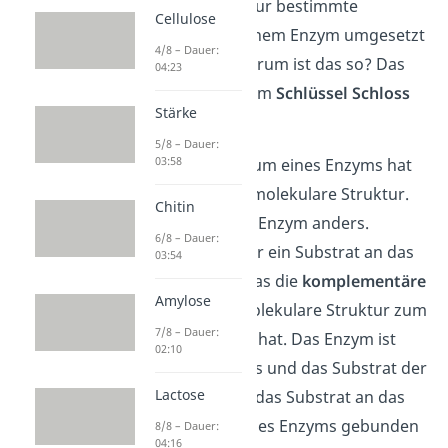
bedeutet, dass nur bestimmte
Cellulose
Substrate von einem Enzym umgesetzt
4/8 – Dauer:
werden. Aber warum ist das so? Das
04:23
kannst du mit dem
Schlüssel Schloss
Stärke
Prinzip
erklären.
5/8 – Dauer:
03:58
Das aktive Zentrum eines Enzyms hat
eine bestimmte molekulare Struktur.
Chitin
Die ist bei jedem Enzym anders.
6/8 – Dauer:
Deshalb kann nur ein Substrat an das
03:54
Enzym binden, das die
komplementäre
Amylose
(ergänzende) molekulare Struktur zum
7/8 – Dauer:
aktiven Zentrum hat. Das Enzym ist
02:10
dabei das Schloss und das Substrat der
Lactose
Schlüssel. Wenn das Substrat an das
aktive Zentrum des Enzyms gebunden
8/8 – Dauer:
04:16