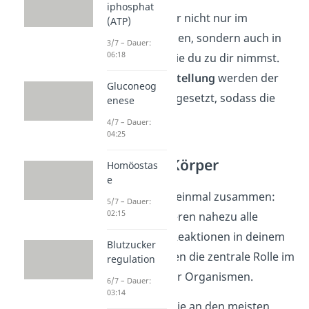
iphosphat
Enzyme sind aber nicht nur im
(ATP)
Tierfutter zu finden, sondern auch in
3/7 – Dauer:
06:18
Lebensmitteln, die du zu dir nimmst.
Bei der
Käseherstellung
werden der
Gluconeog
Milch Enzyme zugesetzt, sodass die
enese
Milch fest wird.
4/7 – Dauer:
04:25
Enzyme im Körper
Homöostas
e
Fassen wir noch einmal zusammen:
5/7 – Dauer:
02:15
Enzyme katalysieren nahezu alle
biochemischen Reaktionen in deinem
Blutzucker
Körper. Sie spielen die zentrale Rolle im
regulation
Stoffwechsel aller Organismen.
6/7 – Dauer:
03:14
Deswegen sind sie an den meisten