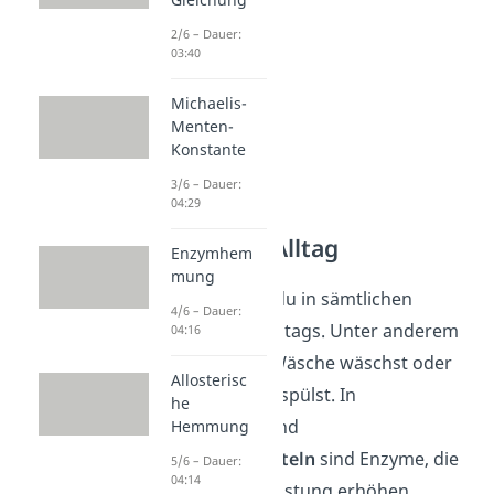
2/6 – Dauer:
03:40
Michaelis-
Menten-
Konstante
3/6 – Dauer:
04:29
Enzyme im Alltag
Enzymhem
mung
Enzyme findest du in sämtlichen
4/6 – Dauer:
Bereichen des Alltags. Unter anderem
04:16
wenn du deine Wäsche wäschst oder
Allosterisc
dein Geschirr abspülst. In
he
Waschmitteln
und
Hemmung
Geschirrspülmitteln
sind Enzyme, die
5/6 – Dauer:
04:14
die Reinigungsleistung erhöhen.