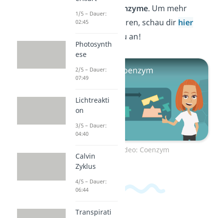
sogenannte
Coenzyme
. Um mehr
1/5 – Dauer:
darüber zu erfahren, schau dir
hier
02:45
unser Video dazu an!
Photosynth
ese
2/5 – Dauer:
07:49
Lichtreakti
on
3/5 – Dauer:
04:40
Zum Video: Coenzym
Calvin
Zyklus
4/5 – Dauer:
06:44
Transpirati