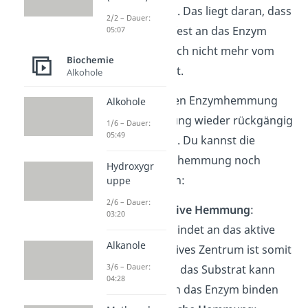
gemacht werden. Das liegt daran, dass
2/2 – Dauer:
der Inhibitor so fest an das Enzym
05:07
bindet, dass er sich nicht mehr vom
Biochemie
Enzym lösen lässt.
Alkohole
Bei der reversiblen Enzymhemmung
Alkohole
kann die Hemmung wieder rückgängig
1/6 – Dauer:
05:49
gemacht werden. Du kannst die
reversible Enzymhemmung noch
Hydroxygr
weiter einteilen in:
uppe
2/6 – Dauer:
die
kompetitive Hemmung
:
03:20
Hemmstoff bindet an das aktive
Alkanole
Zentrum; aktives Zentrum ist somit
3/6 – Dauer:
blockiert und das Substrat kann
04:28
nicht mehr an das Enzym binden