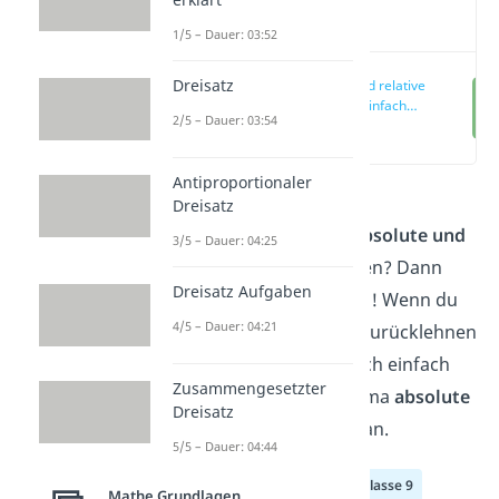
Video
1/5 – Dauer: 03:52
Dreisatz
Absolute und relative
Häufigkeit einfach
2/5 – Dauer: 03:54
erklärt
(00:11)
Antiproportionaler
Dreisatz
Du willst alles über die
absolute und
3/5 – Dauer: 04:25
relative Häufigkeit
wissen? Dann
Dreisatz Aufgaben
bist du hier genau richtig! Wenn du
4/5 – Dauer: 04:21
dich beim Lernen lieber zurücklehnen
willst, dann schau dir doch einfach
Zusammengesetzter
unser
Video
zu dem Thema
absolute
Dreisatz
und relative Häufigkeit
an.
5/5 – Dauer: 04:44
Klasse 7
Klasse 8
Klasse 9
Mathe Grundlagen