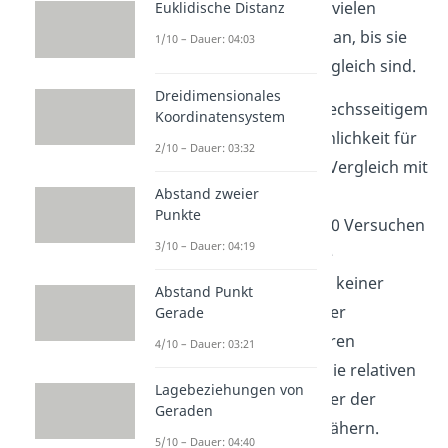
Ereignis bei ausreichend vielen
Euklidische Distanz
Versuchen immer weiter an, bis sie
1/10 – Dauer: 04:03
schlussendlich deckungsgleich sind.
Dreidimensionales
Bei einem klassischem, sechsseitigem
Koordinatensystem
Würfel ist die Wahrscheinlichkeit für
2/10 – Dauer: 03:32
jede Zahl
. Beim Vergleich mit
Abstand zweier
der oben stehenden
Punkte
Häufigkeitstabelle mit 100 Versuchen
3/10 – Dauer: 04:19
wird ersichtlich das diese
Wahrscheinlichkeiten bei keiner
Abstand Punkt
Ziffer erreicht wird. Bei der
Gerade
Durchführung von weiteren
4/10 – Dauer: 03:21
Versuchen werden sich die relativen
Lagebeziehungen von
Häufigkeiten immer weiter der
Geraden
Wahrscheinlichkeit
annähern.
5/10 – Dauer: 04:40