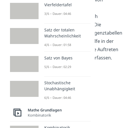
Vierfeldertafel
Häufigkeitstabellen sind
3/6 – Dauer: 04:46
Kontingenztabellen
(auch
Kreuztabellen genannt). Die
Satz der totalen
Besonderheit von Kontingenztabellen
Wahrscheinlichkeit
ist, dass man mit ihrer Hilfe in der
4/6 – Dauer: 01:58
Lage ist, das gemeinsame Auftreten
mehrerer Merkmale zu erfassen.
Satz von Bayes
5/6 – Dauer: 02:29
Stochastische
Unabhängigkeit
6/6 – Dauer: 04:46
Mathe Grundlagen
Kombinatorik
Variante
Kombinatorik