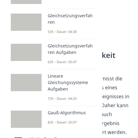
Gleichsetzungsverfah
ren
5/8 – Dauer: 04:38
Gleichsetzungsverfah
ren Aufgaben
Absolute Häufigkeit
Definition
6/8 – Dauer: 05:47
Lineare
Die
absolute Häufigkeit
misst die
Gleichungssysteme
Häufigkeit des Auftretens eines
Aufgaben
bestimmten Elementarereignisses in
7/8 – Dauer: 04:25
einer Grundgesamtheit. Daher kann
Gauß-Algorithmus
die
absolute Häufigkeit
auch
8/8 – Dauer: 05:07
umgangssprachlich als Ergebnis
einer Zählung interpretiert werden.