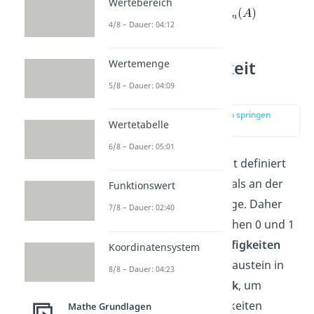
Wertebereich
Häufige Schreibweise:
4/8 – Dauer: 04:12
Relative Häufigkeit
Wertemenge
Definition
5/8 – Dauer: 04:09
zur Stelle im Video springen
Wertetabelle
(00:39)
6/8 – Dauer: 05:01
Die
relative Häufigkeit
ist definiert
als der Anteil des Merkmals an der
Funktionswert
zugrundeliegenden Menge. Daher
7/8 – Dauer: 02:40
kann sie nur Werte zwischen 0 und 1
annehmen.
Relative Häufigkeiten
Koordinatensystem
fungieren als wichtiger Baustein in
8/8 – Dauer: 04:23
der
deskriptiven Statistik
, um
Verteilungen von Häufigkeiten
Mathe Grundlagen