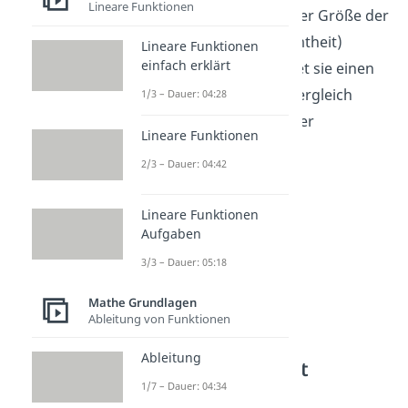
Lineare Funktionen
unabhängig von n also der Größe der
Stichprobe (Grundgesamtheit)
Lineare Funktionen
einfach erklärt
darzustellen. Damit leistet sie einen
wichtigen Beitrag zum Vergleich
1/3 – Dauer: 04:28
zweier verschieden großer
Lineare Funktionen
Grundgesamtheiten.
2/3 – Dauer: 04:42
Lineare Funktionen
Aufgaben
3/3 – Dauer: 05:18
Mathe Grundlagen
Ableitung von Funktionen
Ableitung
Relative Häufigkeit
berechnen
1/7 – Dauer: 04:34