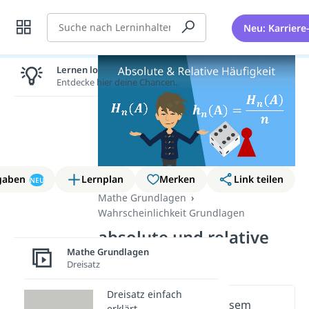
Suche
Neu: Karriere
Lernen lohnt sich!
Entdecke hier deine Chancen.
gaben
Lernplan
Merken
Link teilen
NEU
Mathe Grundlagen
Wahrscheinlichkeit Grundlagen
absolute und relative
Mathe Grundlagen
Häufigkeit
Dreisatz
Dreisatz einfach
Wichtige Inhalte in diesem
erklärt