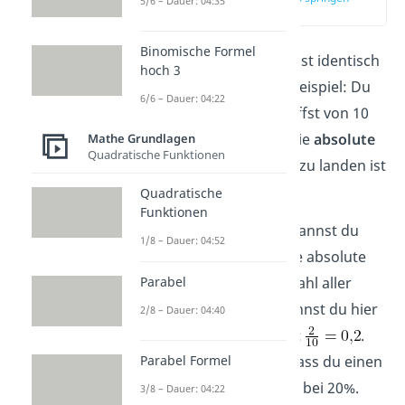
5/6 – Dauer: 04:35
(00:11)
Binomische Formel
Die
absolute Häufigkeit
ist identisch
hoch 3
zum Begriff Anzahl. Ein Beispiel: Du
6/6 – Dauer: 04:22
spielst Basketball und triffst von 10
Würfen genau 2 Stück. Die
absolute
Mathe Grundlagen
Quadratische Funktionen
Häufigkeit
einen Treffer zu landen ist
damit 2.
Quadratische
Funktionen
Die
relative Häufigkeit
kannst du
1/8 – Dauer: 04:52
bestimmen, indem du die absolute
Häufigkeit durch die Anzahl aller
Parabel
Versuche teilst. Diese kannst du hier
2/8 – Dauer: 04:40
also wie folgt berechnen:
.
Die relative Häufigkeit, dass du einen
Parabel Formel
Treffer landest, liegt also bei 20%.
3/8 – Dauer: 04:22