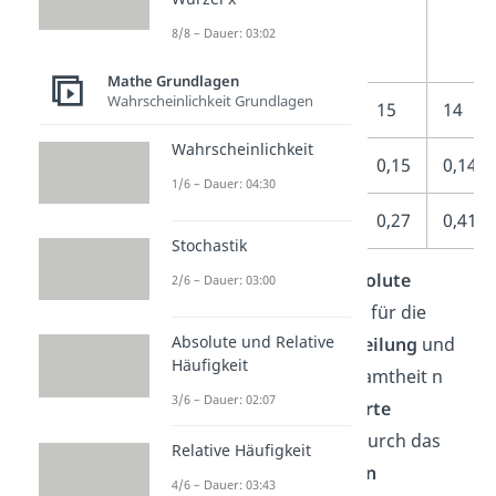
des Würfels
8/8 – Dauer: 03:02
A
Mathe Grundlagen
Wahrscheinlichkeit Grundlagen
H
12
15
14
100
Wahrscheinlichkeit
h
0,12
0,15
0,14
100
1/6 – Dauer: 04:30
K
0,12
0,27
0,41
100
Stochastik
Dabei steht H für die
absolute
2/6 – Dauer: 03:00
Häufigkeitsverteilung
, h für die
Absolute und Relative
relative Häufigkeitsverteilung
und
Häufigkeit
die Größe der Grundgesamtheit n
3/6 – Dauer: 02:07
beträgt 100. Die
kumulierte
Häufigkeit
K kannst du durch das
Relative Häufigkeit
Aufaddieren der
relativen
4/6 – Dauer: 03:43