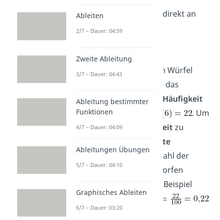
Am besten siehst du das direkt an
Ableiten
einem
Beispiel
:
2/7 – Dauer: 04:59
Beispiel
:
Zweite Ableitung
Bei 100 Würfen mit einem Würfel
3/7 – Dauer: 04:43
ergibt sich wieder 22-mal das
Ergebnis 6. Die
absolute Häufigkeit
Ableitung bestimmter
Funktionen
beträgt also wieder
. Um
jetzt die
relative Häufigkeit
zu
4/7 – Dauer: 04:09
erhalten, wird die
absolute
Ableitungen Übungen
Häufigkeit
durch die Anzahl der
5/7 – Dauer: 04:10
Male, die der Würfel geworfen
wurde, geteilt. In diesem Beispiel
Graphisches Ableiten
ergibt sich also:
6/7 – Dauer: 03:20
.