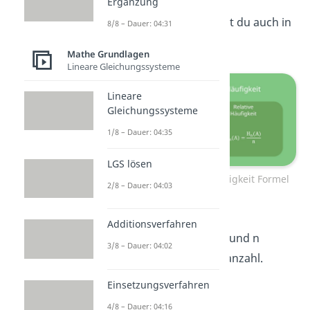
Ergänzung
Diese Definitionen kannst du auch in
8/8 – Dauer: 04:31
ihren
Formeln
erkennen:
Mathe Grundlagen
Lineare Gleichungssysteme
Lineare
Gleichungssysteme
1/8 – Dauer: 04:35
LGS lösen
Absolute und relative Häufigkeit Formel
2/8 – Dauer: 04:03
A steht dabei für das zu
Additionsverfahren
untersuchende Ereignis, und n
3/8 – Dauer: 04:02
bezeichnet die Versuchsanzahl.
Einsetzungsverfahren
4/8 – Dauer: 04:16