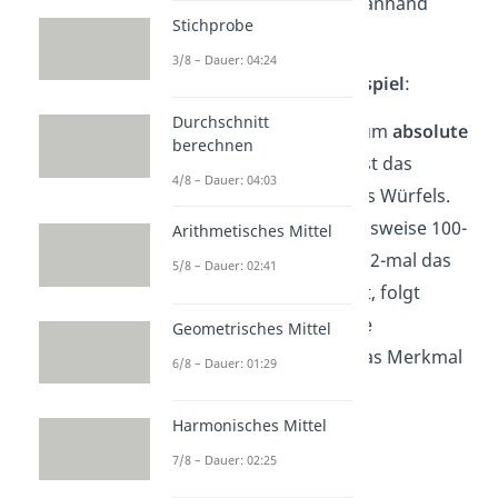
die
absolute Häufigkeit
anhand
Stichprobe
eines Beispiels.
3/8 – Dauer: 04:24
Absolute Häufigkeit Beispiel
:
Durchschnitt
Ein klassisches Beispiel, um
absolute
berechnen
Häufigkeit
zu erklären, ist das
4/8 – Dauer: 04:03
mehrmalige Werfen eines Würfels.
Wenn der Würfel beispielsweise 100-
Arithmetisches Mittel
mal geworfen wird und 22-mal das
5/8 – Dauer: 02:41
Ergebnis 6 herauskommt, folgt
daraus, dass die absolute
Geometrisches Mittel
Wahrscheinlichkeit für das Merkmal
6/8 – Dauer: 01:29
6 die 22 ist.
Harmonisches Mittel
7/8 – Dauer: 02:25