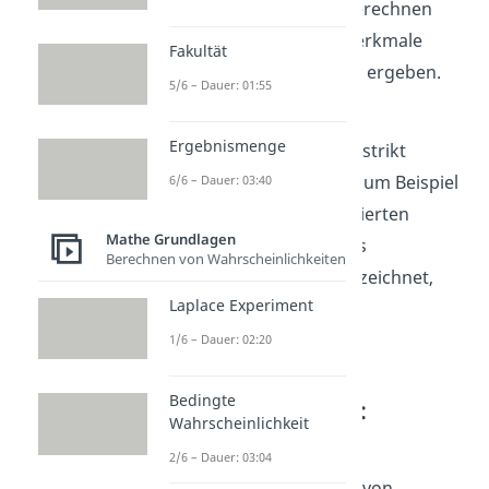
Wahrscheinlichkeiten
berechnen
und muss, sobald alle Merkmale
Fakultät
verrechnet sind, immer 1 ergeben.
5/6 – Dauer: 01:55
Wichtig ist, dass eine
Ergebnismenge
Häufigkeitstabelle
nicht strikt
normiert ist. So können zum Beispiel
6/6 – Dauer: 03:40
je nach Bedarf die kumulierten
Mathe Grundlagen
Häufigkeiten, oft auch als
Berechnen von Wahrscheinlichkeiten
Summenhäufigkeiten bezeichnet,
Laplace Experiment
weggelassen werden.
1/6 – Dauer: 02:20
Variante
Bedingte
Häufigkeitstabelle:
Wahrscheinlichkeit
Kontingenztabelle
2/6 – Dauer: 03:04
Eine besondere Variante von