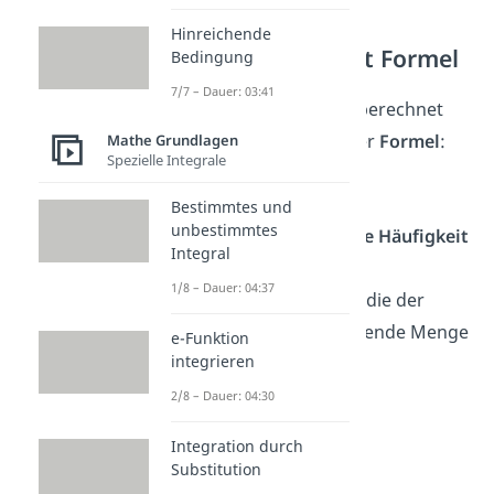
Hinreichende
Relative Häufigkeit Formel
Bedingung
7/7 – Dauer: 03:41
Die
Relative Häufigkeit
berechnet
sich folglich mit folgender
Formel
:
Mathe Grundlagen
Spezielle Integrale
Bestimmtes und
unbestimmtes
Du teilst also die
absolute Häufigkeit
Integral
H der Ausprägung A im
1/8 – Dauer: 04:37
Zufallsexperiment durch die der
Stichprobe zugrundeliegende Menge
e-Funktion
integrieren
n (Anzahl der Versuche).
2/8 – Dauer: 04:30
Integration durch
Substitution