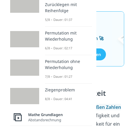
Zurücklegen mit
Reihenfolge
5/8 – Dauer: 01:37
Jetzt neu: Teste dein
Wissen mit unseren
Permutation mit
kostenlosen Aufgaben 🚀
Wiederholung
6/8 – Dauer: 02:17
Aufgaben entdecken
Permutation ohne
Wiederholung
7/8 – Dauer: 01:27
Verhältnis zur
Ziegenproblem
Wahrscheinlichkeit
8/8 – Dauer: 04:41
Laut dem
Gesetz der großen Zahlen
Mathe Grundlagen
nähern sich relative Häufigkeit und
Abstandsrechnung
die echte Wahrscheinlichkeit für ein