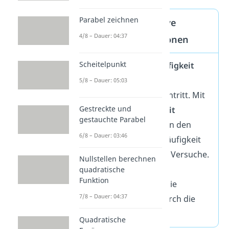
Parabel zeichnen
absolute und relative
4/8 – Dauer: 04:37
Häufigkeit: Definitionen
Scheitelpunkt
Mit der
absoluten Häufigkeit
gibst du an, wie oft ein
5/8 – Dauer: 05:03
bestimmtes Ereignis eintritt. Mit
Gestreckte und
der
relativen Häufigkeit
gestauchte Parabel
beschreibst du dagegen den
6/8 – Dauer: 03:46
Anteil der absoluten Häufigkeit
an der Gesamtzahl der Versuche.
Nullstellen berechnen
Deshalb kannst du sie
quadratische
Funktion
berechnen, indem du die
7/8 – Dauer: 04:37
absolute Häufigkeit durch die
Versuchsanzahl teilst.
Quadratische