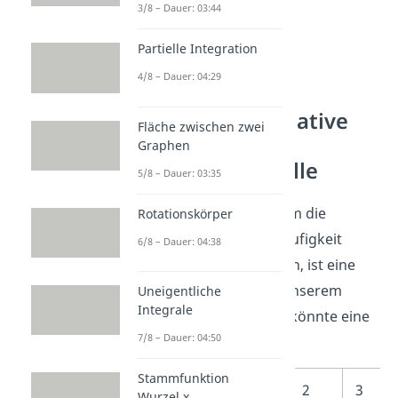
3/8 – Dauer: 03:44
Partielle Integration
4/8 – Dauer: 04:29
Absolute und relative
Fläche zwischen zwei
Häufigkeit:
Graphen
Häufigkeitstabelle
5/8 – Dauer: 03:35
Eine beliebte Variante, um die
Rotationskörper
absolute und relative Häufigkeit
6/8 – Dauer: 04:38
übersichtlich darzustellen, ist eine
Häufigkeitstabelle
.
In unserem
Uneigentliche
Integrale
Beispiel mit dem Würfel könnte eine
7/8 – Dauer: 04:50
diese so aussehen:
Stammfunktion
Ausprägung
1
2
3
Wurzel x