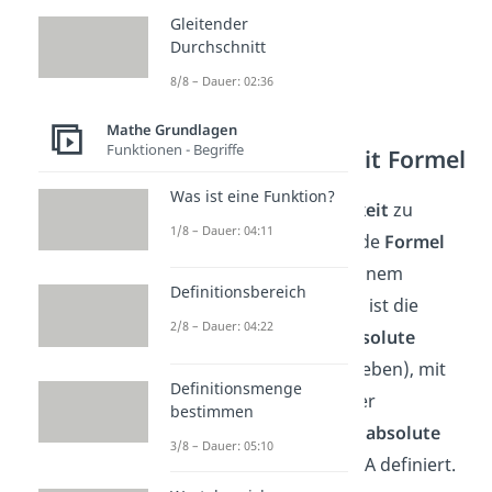
Gleitender
Durchschnitt
8/8 – Dauer: 02:36
Mathe Grundlagen
Funktionen - Begriffe
Absolute Häufigkeit Formel
Was ist eine Funktion?
Um die
absolute Häufigkeit
zu
1/8 – Dauer: 04:11
bestimmen, kann folgende
Formel
verwendet werden. Bei einem
Definitionsbereich
Versuch mit n Versuchen ist die
2/8 – Dauer: 04:22
Anzahl H (oft wird die
absolute
Häufigkeit
mit H beschrieben), mit
Definitionsmenge
der ein Merkmal A in einer
bestimmen
Stichprobe erscheint, als
absolute
3/8 – Dauer: 05:10
Häufigkeit
von Merkmal A definiert.