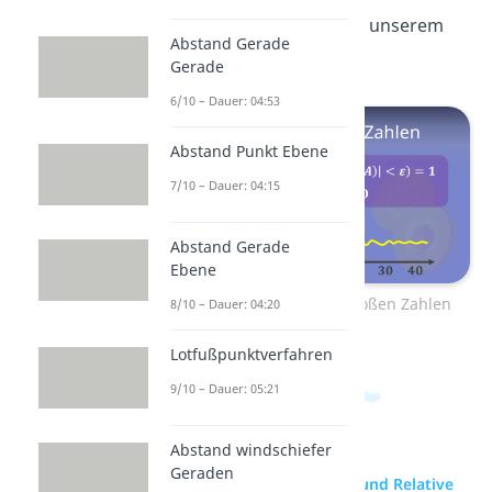
Mehr dazu erfährst du in unserem
Abstand Gerade
Video:
Gerade
6/10 – Dauer: 04:53
Abstand Punkt Ebene
7/10 – Dauer: 04:15
Abstand Gerade
Ebene
zum Video: Gesetz der großen Zahlen
8/10 – Dauer: 04:20
Lotfußpunktverfahren
9/10 – Dauer: 05:21
Abstand windschiefer
Geraden
zur Videoseite: Absolute und Relative