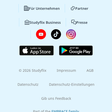
Für Unternehmen
Partner
Studyflix Business
Presse
© 2026 Studyflix
Impressum
AGB
Datenschutz
Datenschutz-Einstellungen
Gib uns Feedback
Part of the
EMBRACE family