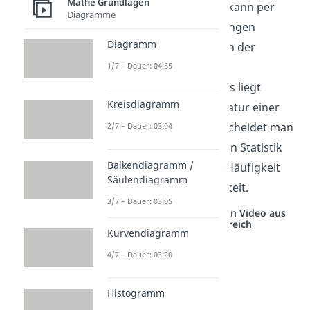
Mathe Grundlagen
Die
absolute Häufigkeit
kann per
Diagramme
Definition
nur Ausprägungen
Diagramm
annehmen, die im Bereich der
natürlichen Zahlen sind
1/7 – Dauer: 04:55
(einschließlich der 0). Dies liegt
Kreisdiagramm
augenscheinlich in der Natur einer
Zählung. Generell unterscheidet man
2/7 – Dauer: 03:04
innerhalb der deskriptiven Statistik
Balkendiagramm /
zwischen der absoluten Häufigkeit
Säulendiagramm
und der relativen Häufigkeit.
3/7 – Dauer: 03:05
Studyflix vernetzt: Hier ein Video aus
einem anderen Bereich
Kurvendiagramm
4/7 – Dauer: 03:20
Histogramm