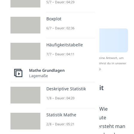
5/7 – Dauer: 04:29
Boxplot
6/7 – Dauer: 02:36
Häufigkeitstabelle
7/7 – Dauer: 04:11
Nach Beantwortung speichern wir deine Antwort, um
Studyflix zu verbessern. Mehr dazu erfährst du in unserer
Datenschutzerklärung
.
Mathe Grundlagen
Lagemaße
Absolute Häufigkeit
Deskriptive Statistik
berechnen
1/8 – Dauer: 04:20
Nun stellt sich die Frage: Wie
Statistik Mathe
berechnet man die absolute
2/8 – Dauer: 05:21
Häufigkeit? Am besten versteht man