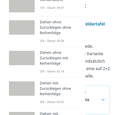
Häufigkeitstabelle:
1/8 – Dauer: 04:37
Vierfeldertafel
Ziehen ohne
Oft ist auch von der
Vierfeldertafel
Zurücklegen ohne
als Spezialfall von
Reihenfolge
Häufigkeitstabellen und
2/8 – Dauer: 03:28
Kontingenztabellen die Rede.
Ziehen ohne
Vielleicht kennst du diese Variante
Zurücklegen mit
noch aus der Schule. Grundsätzlich
Reihenfolge
gilt, die Vierfeldertafel ist eine auf 2×2
3/8 – Dauer: 02:14
normierte Kontingenztabelle.
Ziehen mit
Zurücklegen ohne
absolute und relative
Reihenfolge
Häufigkeit — häufigste
4/8 – Dauer: 02:32
Fragen
(ausklappen)
Ziehen mit