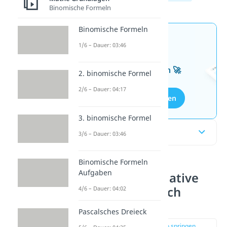
Binomische Formeln
Binomische Formeln
Jetzt neu: Teste dein
1/6 – Dauer: 03:46
Wissen mit unseren
kostenlosen Aufgaben 🚀
2. binomische Formel
2/6 – Dauer: 04:17
Aufgaben entdecken
3. binomische Formel
Inhaltsübersicht
3/6 – Dauer: 03:46
Binomische Formeln
Aufgaben
Absolute und relative
Häufigkeit einfach
4/6 – Dauer: 04:02
erklärt
Pascalsches Dreieck
zur Stelle im Video springen