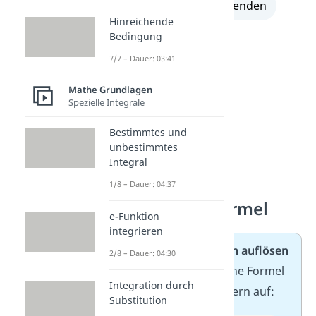
alle Lösungen einblenden
Hinreichende
Bedingung
7/7 – Dauer: 03:41
Mathe Grundlagen
Spezielle Integrale
Bestimmtes und
unbestimmtes
Integral
Aufgaben zur 3.
1/8 – Dauer: 04:37
binomischen Formel
e-Funktion
integrieren
Aufgabe 1/2: Klammern auflösen
2/8 – Dauer: 04:30
Wende die 3. binomische Formel
Integration durch
an und löse die Klammern auf:
Substitution