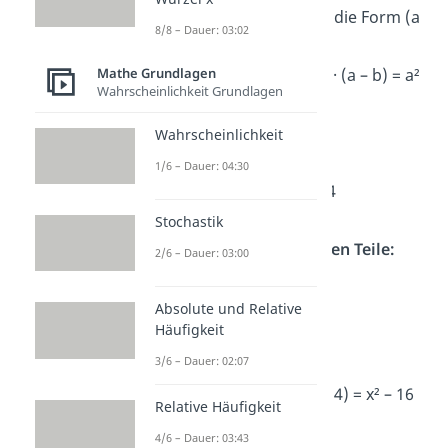
Die Klammern haben die Form (a
8/8 – Dauer: 03:02
+ b) · (a – b)
Das bedeutet: (a + b) · (a – b) = a²
Mathe Grundlagen
Wahrscheinlichkeit Grundlagen
– b²
Wahrscheinlichkeit
Setze die Werte ein:
1/6 – Dauer: 04:30
Hier ist a = x und b = 4
Stochastik
Berechne die einzelnen Teile:
2/6 – Dauer: 03:00
x ⋅ x
= x²
4 ⋅ 4 = 16
Absolute und Relative
Häufigkeit
3/6 – Dauer: 02:07
Zusammenfassen:
Ergebnis: (x + 4) · (x – 4) = x² – 16
Relative Häufigkeit
4/6 – Dauer: 03:43