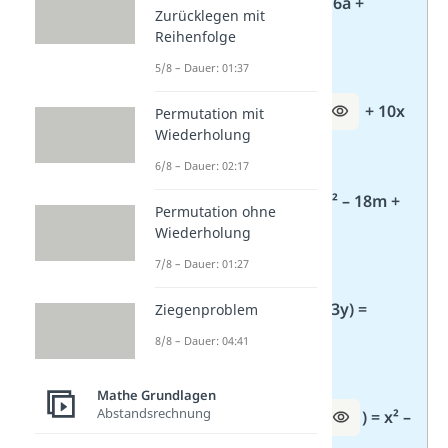
2. (a –
8
)² = a² – 16a +
Zurücklegen mit
Reihenfolge
64
5/8 – Dauer: 01:37
3. (
x
+ 5)² =
x²
+ 10x
Permutation mit
Wiederholung
+ 25
6/8 – Dauer: 02:17
4. (3m –
3
)² = 9m² – 18m +
Permutation ohne
Wiederholung
9
7/8 – Dauer: 01:27
5. (- x + 3y)(
– x
– 3y) =
Ziegenproblem
8/8 – Dauer: 04:41
x²
– 9y²
Mathe Grundlagen
Abstandsrechnung
6. (x +
6
)(x –
6
) = x² –