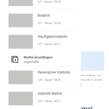
5/7 – Dauer: 04:29
Boxplot
6/7 – Dauer: 02:36
Häufigkeitstabelle
7/7 – Dauer: 04:11
Mathe Grundlagen
Lagemaße
Deskriptive Statistik
Nach Beantwortung speichern wir deine Antwort, um
1/8 – Dauer: 04:20
Studyflix zu verbessern. Mehr dazu erfährst du in unserer
Datenschutzerklärung
.
Statistik Mathe
Aufgaben zur 2.
2/8 – Dauer: 05:21
binomischen Formel