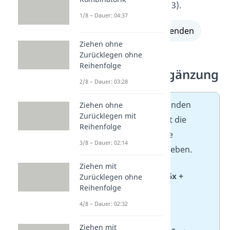
Ergebnis: (x + 3) · (x – 3).
1/8 – Dauer: 04:37
alle Lösungen einblenden
Ziehen ohne
Zurücklegen ohne
Reihenfolge
Aufgaben zur Ergänzung
2/8 – Dauer: 03:28
Hier musst du die fehlenden
Ziehen ohne
Zurücklegen mit
Zahlen ergänzen, damit die
Reihenfolge
Terme eine vollständige
3/8 – Dauer: 02:14
binomische Formel ergeben.
Ziehen mit
1. (x +
3
)² = x² + 6x +
Zurücklegen ohne
Reihenfolge
9
4/8 – Dauer: 02:32
Ziehen mit