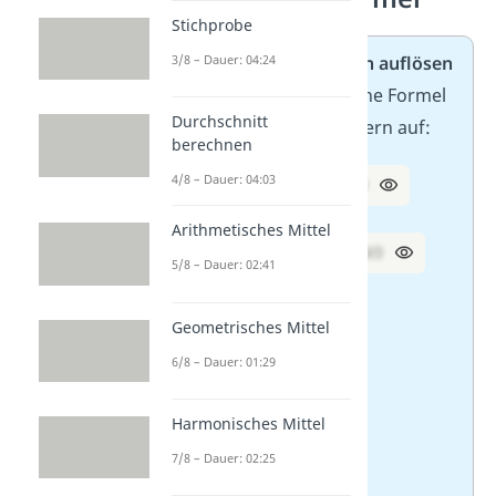
Stichprobe
Aufgabe 1/2:
Klammern auflösen
3/8 – Dauer: 04:24
Wende die 2. binomische Formel
Durchschnitt
an und löse die Klammern auf:
berechnen
4/8 – Dauer: 04:03
1. (x – 3)² =
x² – 6x + 9
Arithmetisches Mittel
2. (a – 7)² =
a² – 14a + 49
5/8 – Dauer: 02:41
3. (4m – 5)² =
Geometrisches Mittel
16m² – 40m + 25
6/8 – Dauer: 01:29
4. (2,5y – 8)² =
Harmonisches Mittel
6,25y² – 40y + 64
7/8 – Dauer: 02:25