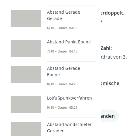
Abstand Gerade
Welche Zahl wurde verdoppelt,
Gerade
um 6x zu bekommen?
6/10 – Dauer: 04:53
3, denn 3 ⋅ 2 = 6.
Abstand Punkt Ebene
Überprüfe die letzte Zahl:
7/10 – Dauer: 04:15
Diese Zahl ist das Quadrat von 3,
also 3 ⋅ 3 = 9.
Abstand Gerade
Ebene
Setze alles in die binomische
8/10 – Dauer: 04:20
Formel ein:
Lotfußpunktverfahren
(x + 3)² = x² + 6x + 9
9/10 – Dauer: 05:21
alle Lösungen einblenden
Abstand windschiefer
Geraden