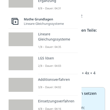
Ergänzung
Setze die Werte ein:
8/8 – Dauer: 04:31
Hier ist a = x
und
b = 2
Mathe Grundlagen
Lineare Gleichungssysteme
Berechne die einzelnen Teile:
Lineare
x²
= x²
Gleichungssysteme
2 ⋅ x ⋅ 2 = 4x
1/8 – Dauer: 04:35
2²
= 4
LGS lösen
Zusammenfassen:
2/8 – Dauer: 04:03
Ergebnis: (x + 2)² = x² + 4x + 4
Additionsverfahren
3/8 – Dauer: 04:02
Aufgabe 2/2: Klammern setzen
Schreibe die Terme als
Einsetzungsverfahren
binomische Formeln um:
4/8 – Dauer: 04:16