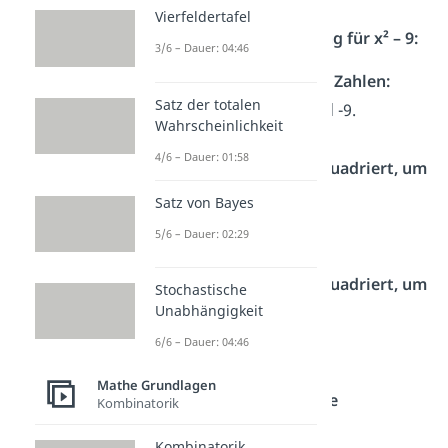
Vierfeldertafel
Schritt-für-Schritt-Lösung für x² – 9:
3/6 – Dauer: 04:46
Schau auf die beiden Zahlen:
Satz der totalen
Hier haben wir x² und -9.
Wahrscheinlichkeit
4/6 – Dauer: 01:58
Welche Zahl wurde quadriert, um
2
x
zu bekommen?
Satz von Bayes
2
x, denn x · x ergibt x
5/6 – Dauer: 02:29
Welche Zahl wurde quadriert, um
Stochastische
Unabhängigkeit
9 zu bekommen?
3, denn 3 · 3 ergibt 9.
6/6 – Dauer: 04:46
Mathe Grundlagen
Setze die Werte in die
Kombinatorik
binomische Formel:
Kombinatorik