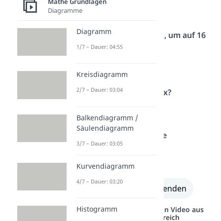
Mathe Grundlagen
x, denn x
⋅
x ist x²
Diagramme
Diagramm
Was wurde quadriert, um auf 16
1/7 – Dauer: 04:55
zu kommen?
4, denn 4
⋅
4 ist 16
Kreisdiagramm
2/7 – Dauer: 03:04
Ergibt „2 ⋅ x ⋅ 4“ die 8x?
Ja
Balkendiagramm /
Säulendiagramm
Setze die Werte in die
3/7 – Dauer: 03:05
binomische Formel:
Ergebnis:
(x + 4)²
Kurvendiagramm
4/7 – Dauer: 03:20
alle Lösungen einblenden
Histogramm
Studyflix vernetzt: Hier ein Video aus
einem anderen Bereich