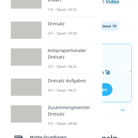
bekommst du hier und im
Video
1/5 – Dauer: 03:52
Übungen mit Lösungen!
Dreisatz
Klasse 8
Klasse 9
Klasse 10
2/5 – Dauer: 03:54
Antiproportionaler
Jetzt neu: Teste dein
Dreisatz
Wissen mit unseren
3/5 – Dauer: 04:25
kostenlosen Aufgaben 🚀
Dreisatz Aufgaben
Aufgaben entdecken
4/5 – Dauer: 04:21
Zusammengesetzter
Inhaltsübersicht
Dreisatz
5/5 – Dauer: 04:44
Binomische Formeln
Mathe Grundlagen