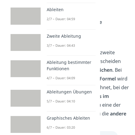
Ja
Ableiten
2/7 – Dauer: 04:59
Setze die Werte in die
binomische Formel:
Zweite Ableitung
Ergebnis:
(x – 5)²
3/7 – Dauer: 04:43
Merke:
Die erste und die zweite
binomische Formel unterscheiden
Ableitung bestimmter
Funktionen
sich nur durch das
Vorzeichen
. Bei
der
ersten binomischen Formel
wird
4/7 – Dauer: 04:09
ausschließlich
Plus
gerechnet, bei der
Ableitungen Übungen
zweiten
gibt es ein
Minus im
5/7 – Dauer: 04:10
mittleren Term
. Wenn du eine der
beiden kennst, kannst du die
andere
Graphisches Ableiten
daraus ableiten.
6/7 – Dauer: 03:20