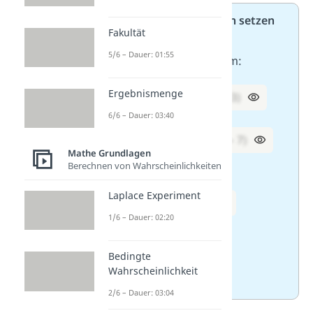
Aufgabe 2/2: Klammern setzen
Fakultät
Schreibe die Terme als
5/6 – Dauer: 01:55
binomische Formeln um:
Ergebnismenge
1. x² – 9 =
(x + 3) · (x – 3)
6/6 – Dauer: 03:40
2. y² – 49 =
(y + 7) · (y – 7)
Mathe Grundlagen
Berechnen von Wahrscheinlichkeiten
3. 16m² – 25 =
Laplace Experiment
(4m + 5) · (4m – 5)
1/6 – Dauer: 02:20
4. 36a² – 81 =
Bedingte
(6a + 9) · (6a – 9)
Wahrscheinlichkeit
2/6 – Dauer: 03:04