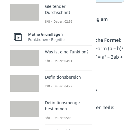
Gleitender
Durchschnitt
Schritt-für-Schritt-Lösung am
8/8 – Dauer: 02:36
Beispiel von (x – 3)²:
Mathe Grundlagen
Funktionen - Begriffe
Erkenne die binomische Formel:
Die Klammer hat die Form (a – b)²
Was ist eine Funktion?
Das bedeutet: (a – b)² = a² – 2ab +
1/8 – Dauer: 04:11
b²
Definitionsbereich
Setze die Werte ein:
2/8 – Dauer: 04:22
Hier ist a = x
und
b = 3
Definitionsmenge
Berechne die einzelnen Teile:
bestimmen
x²
= x²
3/8 – Dauer: 05:10
2 ⋅ x ⋅ 3 = 6x