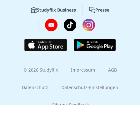
Studyflix Business
Presse
© 2026 Studyflix
Impressum
AGB
Datenschutz
Datenschutz-Einstellungen
Gib uns Feedback
Part of the
EMBRACE family
Lernen lohnt sich!