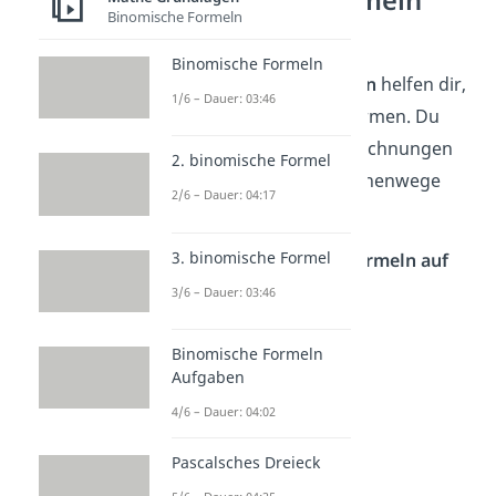
Binomische Formeln
einfach erklärt
Binomische Formeln
Die
binomischen Formeln
helfen dir,
1/6 – Dauer: 03:46
Terme schneller umzuformen. Du
kannst sie nutzen, um Rechnungen
2. binomische Formel
zu vereinfachen und Rechenwege
2/6 – Dauer: 04:17
abzukürzen.
3. binomische Formel
Die drei binomischen Formeln auf
einen Blick:
3/6 – Dauer: 03:46
(a + b)² = a² + 2ab + b²
Binomische Formeln
(a – b)² = a² – 2ab + b²
Aufgaben
(a + b) (a – b) = a² – b²
4/6 – Dauer: 04:02
Pascalsches Dreieck