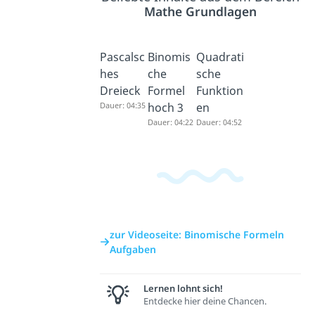
Mathe Grundlagen
Pascalsc
Binomis
Quadrati
hes
che
sche
Dreieck
Formel
Funktion
Dauer: 04:35
hoch 3
en
Dauer: 04:22
Dauer: 04:52
zur Videoseite: Binomische Formeln
Aufgaben
Lernen lohnt sich!
Entdecke hier deine Chancen.