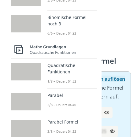
5/6 – Dauer: 04:35
Binomische Formel
hoch 3
6/6 – Dauer: 04:22
Mathe Grundlagen
Aufgaben zur 1.
Quadratische Funktionen
binomischen Formel
Quadratische
Funktionen
Aufgabe 1/2:
Klammern auflösen
1/8 – Dauer: 04:52
Wende die 1. binomische Formel
Parabel
an und löse die Klammern auf:
2/8 – Dauer: 04:40
1. (x + 2)² =
x² + 4x + 4
Parabel Formel
2. (a + 5)² =
a² + 10a + 25
3/8 – Dauer: 04:22