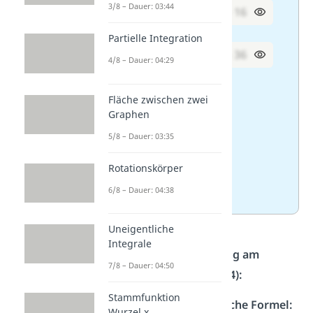
3/8 – Dauer: 03:44
1. (x + 4) · (x – 4) =
x² – 16
Partielle Integration
2. (a + 6) · (a – 6) =
a² – 36
4/8 – Dauer: 04:29
3. (5m + 3) · (5m – 3) =
Fläche zwischen zwei
Graphen
25m² – 9
5/8 – Dauer: 03:35
4. (2,5y + 7) · (2,5y – 7) =
Rotationskörper
6,25y² – 49
6/8 – Dauer: 04:38
Uneigentliche
Integrale
Schritt-für-Schritt-Lösung am
7/8 – Dauer: 04:50
Beispiel von (x + 4) · (x – 4):
Stammfunktion
Erkenne die binomische Formel:
Wurzel x