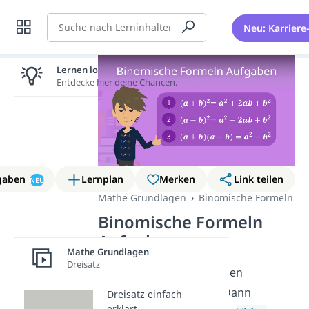
Suche
Neu: Karriere
Lernen lohnt sich!
Entdecke hier deine Chancen.
gaben
Lernplan
Merken
Link teilen
NEU
Mathe Grundlagen
Binomische Formeln
Binomische Formeln
Aufgaben
Mathe Grundlagen
Dreisatz
Du suchst
Aufgaben
zu den
binomischen Formeln
? Dann
Dreisatz einfach
erklärt