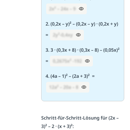
2x² – 24x – 9
2. (0,2x – y)² – (0,2x – y) · (0,2x + y)
=
2y²-0,4xy
3. 3 · (0,3x + 8) · (0,3x – 8) – (0,05x)²
=
0,2675x² -192
4. (4a – 1)² – (2a + 3)² =
12a² – 20a – 8
Schritt-für-Schritt-Lösung für (2x –
3)² – 2 · (x + 3)²: