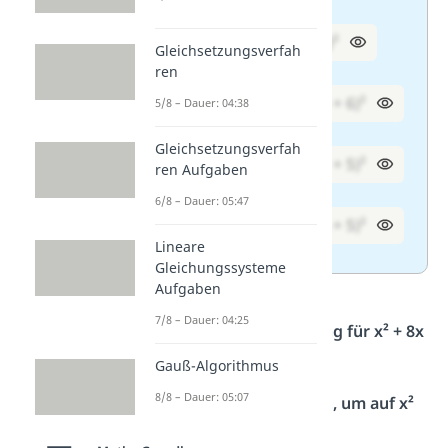
1. x² + 8x + 16 =
(x + 4)²
Gleichsetzungsverfah
ren
2. m² + 12m + 36 =
(m + 6)²
5/8 – Dauer: 04:38
Gleichsetzungsverfah
3. 9y² + 30y + 25 =
(3y + 5)²
ren Aufgaben
6/8 – Dauer: 05:47
4. 4a² + 20a + 25 =
(2a + 5)²
Lineare
Gleichungssysteme
Aufgaben
7/8 – Dauer: 04:25
Schritt-für-Schritt-Lösung für x² + 8x
+ 16:
Gauß-Algorithmus
8/8 – Dauer: 05:07
Was wurde quadriert, um auf x²
zu kommen: