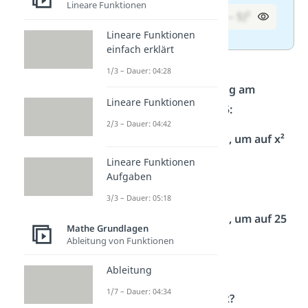
Lineare Funktionen
4. 9a² – 30a + 25 =
(3a – 5)²
Lineare Funktionen
einfach erklärt
1/3 – Dauer: 04:28
Schritt-für-Schritt-Lösung am
Lineare Funktionen
Beispiel von x² – 10x + 25:
2/3 – Dauer: 04:42
Was wurde quadriert, um auf x²
zu kommen:
Lineare Funktionen
Aufgaben
x, denn x
⋅
x ist x²
3/3 – Dauer: 05:18
Was wurde quadriert, um auf 25
Mathe Grundlagen
zu kommen?
Ableitung von Funktionen
5, denn 5
⋅
5 ist 25
Ableitung
1/7 – Dauer: 04:34
Ergibt 2 ⋅ x ⋅ 5 die 10x?