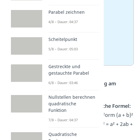
3. (3m + 4)² =
Parabel zeichnen
9m² + 24m + 16
4/8 – Dauer: 04:37
4. (1,5y + 6)² =
Scheitelpunkt
5/8 – Dauer: 05:03
2,25y² + 18y + 36
Gestreckte und
gestauchte Parabel
Schritt-für-Schritt-Lösung am
6/8 – Dauer: 03:46
Beispiel von
(x + 2)²:
Nullstellen berechnen
quadratische
Erkenne die binomische Formel:
Funktion
Die Klammer hat die Form (a + b)²
7/8 – Dauer: 04:37
Das bedeutet: (a + b)² = a² + 2ab +
b²
Quadratische