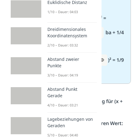
36
Euklidische Distanz
1/10 – Dauer: 04:03
7. (
1/2 a
+ 1/2 b)² =
Dreidimensionales
1/4
a² +
1/2
ba + 1/4
Koordinatensystem
b²
2/10 – Dauer: 03:32
Abstand zweier
8. (
1/3 m
+
n
)² = 1/9
Punkte
m² + 2/3 mn + n²
3/10 – Dauer: 04:19
Abstand Punkt
Gerade
Schritt-für-Schritt-Lösung für (x +
4/10 – Dauer: 03:21
…)² = x² + 6x + …
Lagebeziehungen von
Schau auf den mittleren Wert:
Geraden
Hier hast du 6x.
5/10 – Dauer: 04:40