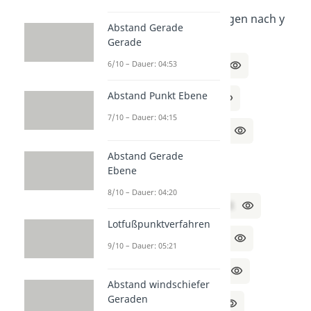
Stelle beide Gleichungen nach y
Abstand Gerade
um:
Gerade
I:
5x – y + 3 = 8 | -3
6/10 – Dauer: 04:53
Abstand Punkt Ebene
⇔ 5x – y = 5 | -5x
7/10 – Dauer: 04:15
⇔ -y = 5 – 5x | *(-1)
Abstand Gerade
⇔ y = 5x – 5
Ebene
8/10 – Dauer: 04:20
II:
2x + 4y – 8 = 5 | +8
Lotfußpunktverfahren
⇔ 2x + 4y = 13 | -2x
9/10 – Dauer: 05:21
⇔ 4y = 13 – 2x | ÷4
Abstand windschiefer
Geraden
⇔ y = (13 – 2x) / 4