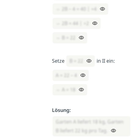
⇔ 2B – 4 = 40 | +4
⇔ 2B = 44 | ÷2
⇔ B = 22
Setze
B = 22
in II ein:
A = 22 – 4
⇔ A = 18
Lösung:
Garten A liefert 18 kg, Garten
B liefert 22 kg pro Tag.