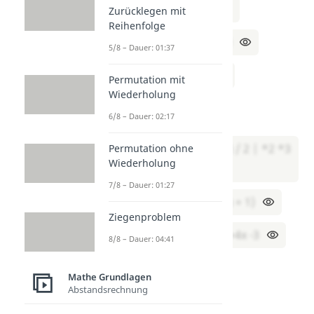
⇔ x – 2y = -1 | -x
Zurücklegen mit
Reihenfolge
⇔ -2y = -1 – x | ÷(-2)
5/8 – Dauer: 01:37
⇔ y = (1 + x) / 2
Permutation mit
Wiederholung
​
6/8 – Dauer: 02:17
Setze I und II gleich:
(13 – 2x) / 3 = (1 + x) / 2 | *2 *3
Permutation ohne
Wiederholung
7/8 – Dauer: 01:27
⇔ 2 * (13 – 2x) = 3(x + 1)
Ziegenproblem
⇔ 26 – 4x = 3x + 3 |+4x -3
8/8 – Dauer: 04:41
⇔ 23 = 7x
Mathe Grundlagen
Abstandsrechnung
⇔ x = 23 / 7