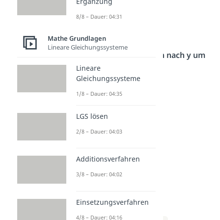
Ergänzung
8/8 – Dauer: 04:31
⇔ x = 3 – 2y
Mathe Grundlagen
Lineare Gleichungssysteme
Stelle die Funktionen nach y um
Lineare
Gleichungssysteme
a)
x + 4y = 8
1/8 – Dauer: 04:35
b)
3x – 2y = 6
LGS lösen
2/8 – Dauer: 04:03
c)
5x + y = 10
Additionsverfahren
Lösung
:
3/8 – Dauer: 04:02
a)
x + 4y = 8 | -x
Einsetzungsverfahren
4/8 – Dauer: 04:16