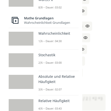
8/8 – Dauer: 03:02
⇔ x = (11 – 5y) / 3
Mathe Grundlagen
Wahrscheinlichkeit Grundlagen
II:
4x – 2y + 6 = 2 | -6
Wahrscheinlichkeit
⇔ 4x – 2y = -4 | +2y
1/6 – Dauer: 04:30
⇔ 4x = 2y – 4 | ÷4
Stochastik
⇔ x = (2y – 4) / 4
2/6 – Dauer: 03:00
⇔ x = (y – 2) / 2
Absolute und Relative
Häufigkeit
Setze I und II gleich:
3/6 – Dauer: 02:07
(11 – 5y) / 3 = (y – 2) / 2 | *2 *3
Relative Häufigkeit
4/6 – Dauer: 03:43