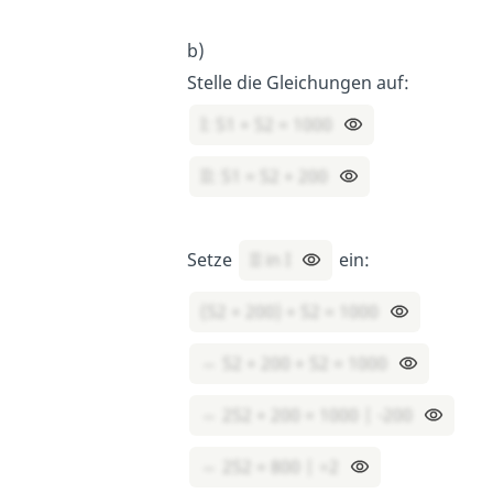
b)
Stelle die Gleichungen auf:
I: S1 + S2 = 1000
II: S1 = S2 + 200
Setze
II in I
ein:
(S2 + 200) + S2 = 1000
⇔ S2 + 200 + S2 = 1000
⇔ 2S2 + 200 = 1000 | -200
⇔ 2S2 = 800 | ÷2