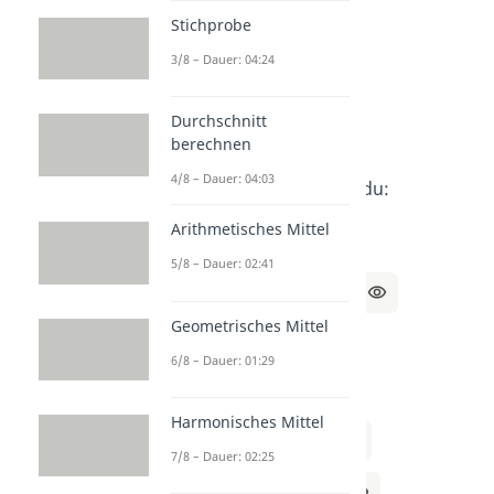
Setze
I
und II gleich:
Stichprobe
3 = 2 + x | -2
3/8 – Dauer: 04:24
⇔ 1 = x
Durchschnitt
berechnen
4/8 – Dauer: 04:03
Durch
I
weißt du:
Arithmetisches Mittel
y = 3
5/8 – Dauer: 02:41
Lösung:
x = 1, y = 3
Geometrisches Mittel
6/8 – Dauer: 01:29
c)
Setze I und II gleich:
Harmonisches Mittel
4 = 10 – 2x | -10
7/8 – Dauer: 02:25
⇔ -6 = -2x | ÷(-2)