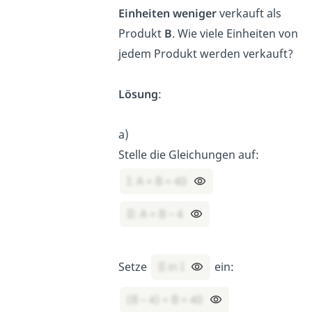
Einheiten
weniger
verkauft als
Produkt
B
. Wie viele Einheiten von
jedem Produkt werden verkauft?
Lösung
:
a)
Stelle die Gleichungen auf:
I: A + B = 40
II: A = B – 4
Setze
II in I
ein:
(B – 4) + B = 40