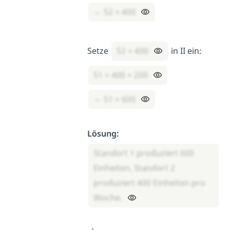
⇔ S2 = 400
Setze
S2 = 400
in II ein:
S1 = 400 + 200
⇔ S1 = 600
Lösung:
Standort 1 produziert 600
Einheiten, Standort 2
produziert 400 Einheiten pro
Woche.