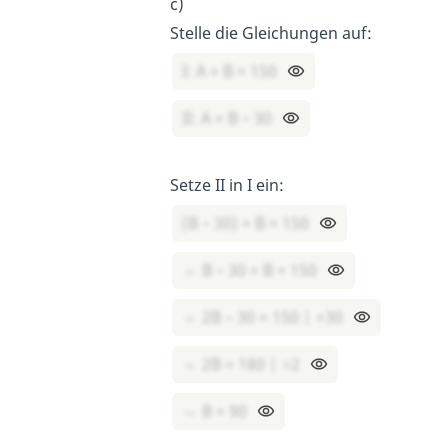
c)
Stelle die Gleichungen auf:
I: A + B = 150
II: A = B – 30
Setze II in I ein:
(B – 30) + B = 150
⇔ B – 30 + B = 150
⇔ 2B – 30 = 150 | +30
⇔ 2B = 180 | ÷2
⇔ B = 90