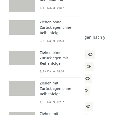
1/8 – Dauer: 04:37
Lösung
:
Ziehen ohne
Zurücklegen ohne
a)
Reihenfolge
Stelle beide Gleichungen nach y
2/8 – Dauer: 03:28
um:
Ziehen ohne
I:
2x + 3y – 6 = 7 | +6
Zurücklegen mit
Reihenfolge
⇔ 2x + 3y = 13 | -2x
3/8 – Dauer: 02:14
⇔ 3y = 13 – 2x | ÷3
Ziehen mit
Zurücklegen ohne
⇔ y = (13 – 2x) / 3
Reihenfolge
4/8 – Dauer: 02:32
II:
x – 2y + 4 = 3 | -4
Ziehen mit