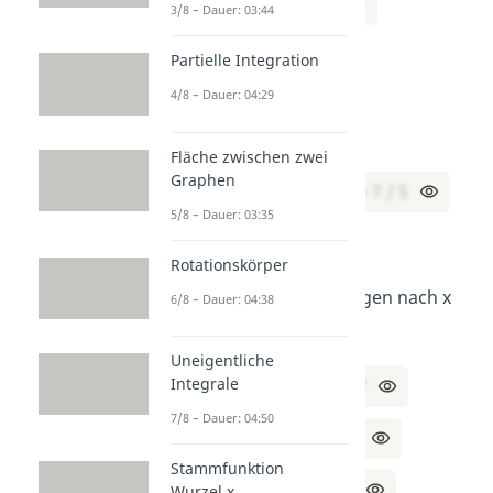
⇔ x = (18 / 5) / 2
3/8 – Dauer: 03:44
⇔ x = 18 / 10
Partielle Integration
4/8 – Dauer: 04:29
⇔ x = 9 / 5
Fläche zwischen zwei
Graphen
Lösung:
x = 9 / 5, y = 7 / 5
5/8 – Dauer: 03:35
b)
Rotationskörper
Stelle beide Gleichungen nach x
6/8 – Dauer: 04:38
um:
Uneigentliche
Integrale
I:
3x + 5y – 7 = 4 | +7
7/8 – Dauer: 04:50
⇔ 3x + 5y = 11 | -5y
Stammfunktion
⇔ 3x = 11 – 5y | ÷3
Wurzel x