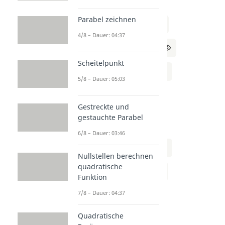
a)
Parabel zeichnen
2x + 3y = 6 | -3y
4/8 – Dauer: 04:37
⇔ 2x = 6 – 3y | ÷2
Scheitelpunkt
⇔ x = (6 – 3y) / 2
5/8 – Dauer: 05:03
​
b)
Gestreckte und
gestauchte Parabel
4x – y = 5 | +y
6/8 – Dauer: 03:46
⇔ 4x = 5 + y | ÷4
Nullstellen berechnen
quadratische
⇔ x = (5 + y) / 4
Funktion
​
7/8 – Dauer: 04:37
c)
Quadratische
x + 2y = 3 | -2y