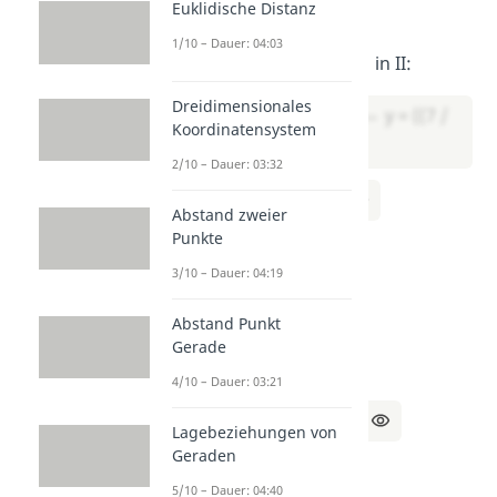
Euklidische Distanz
​
1/10 – Dauer: 04:03
Setze
x = 23 / 7
​ in II​:
Dreidimensionales
y = (1 + (23 / 7)) / 2 ⇔ y = ((7 /
Koordinatensystem
7) + (30 / 7)) / 2
2/10 – Dauer: 03:32
⇔ y = (30 / 7) / 2
Abstand zweier
Punkte
⇔ y = 30 / 14
3/10 – Dauer: 04:19
⇔ y = 15 / 7
Abstand Punkt
​
Gerade
Lösung:
4/10 – Dauer: 03:21
x = 23 / 7, y = 15 / 7
Lagebeziehungen von
Geraden
5/10 – Dauer: 04:40
b)