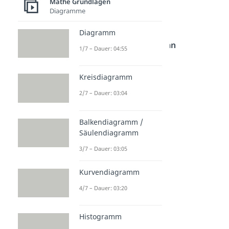
Mathe Grundlagen
⇔ y = 10 – 5x
Diagramme
Gib die Lösung des
Diagramm
Gleichungssystems
an
1/7 – Dauer: 04:55
a) I:
x = 4
Kreisdiagramm
II:
x = 4
– y
2/7 – Dauer: 03:04
b) I:
y = 3
Balkendiagramm /
II:
y = 2 + x
Säulendiagramm
3/7 – Dauer: 03:05
c) I:
z = 4
II:
z = 10 – 2x
Kurvendiagramm
4/7 – Dauer: 03:20
Lösung
:
Histogramm