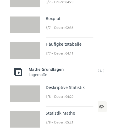
a)
5/7 – Dauer: 04:29
Setze I und II gleich:
Boxplot
4 = 4 – y | -4
6/7 – Dauer: 02:36
⇔ 0 = -y | *(-1)
Häufigkeitstabelle
⇔ 0 = y
7/7 – Dauer: 04:11
Mathe Grundlagen
Durch
I
weißt du:
Lagemaße
x = 4
Deskriptive Statistik
1/8 – Dauer: 04:20
Lösung:
x = 4, y = 0
Statistik Mathe
2/8 – Dauer: 05:21
b)