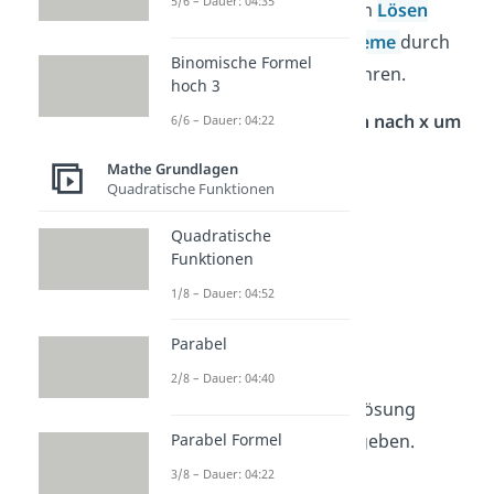
5/6 – Dauer: 04:35
einfachere Aufgaben zum
Lösen
linearer Gleichungssysteme
durch
Binomische Formel
das Gleichsetzungsverfahren.
hoch 3
Stelle die Funktionen nach x um
6/6 – Dauer: 04:22
Mathe Grundlagen
a)
2x + 3y = 6
Quadratische Funktionen
Quadratische
b)
4x – y = 5
Funktionen
1/8 – Dauer: 04:52
c)
x + 2y = 3x
Parabel
Lösung
:
2/8 – Dauer: 04:40
Tipp:
Du kannst die Lösung
einfach als
Bruch
angeben.
Parabel Formel
3/8 – Dauer: 04:22