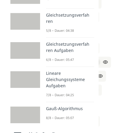
⇔ 4y = 8 – x | ÷4
Gleichsetzungsverfah
⇔ y = (8 – x) / 4
ren
​
5/8 – Dauer: 04:38
b)
Gleichsetzungsverfah
3x – 2y = 6 | -3x
ren Aufgaben
6/8 – Dauer: 05:47
⇔ -2y = 6 – 3x | *(-1)
Lineare
⇔ 2y = -6 + 3x | ÷2
Gleichungssysteme
Aufgaben
⇔ y = (3x – 6) / 2
7/8 – Dauer: 04:25
​
Gauß-Algorithmus
c)
8/8 – Dauer: 05:07
5x + y = 10 | -5x