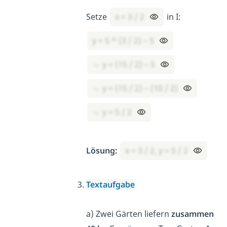
Setze
x = 3 / 2
​
in I:
y = 5 * (3 / 2) – 5
⇔ y = (15 / 2) – 5
⇔ y = (15 / 2) – (10 / 2)
⇔ y = 5 / 2
​
Lösung:
x = 3 / 2​, y = 5 / 2
​
Textaufgabe
a) Zwei Gärten liefern
zusammen