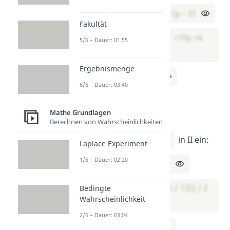
⇔ 2 * (11 – 5y) = 3 * (y – 2)
Fakultät
⇔ 22 – 10y = 3y – 6 | +10y +6
5/6 – Dauer: 01:55
Ergebnismenge
⇔ 28 = 13y | ÷13
6/6 – Dauer: 03:40
⇔ y = 28 / 13
Mathe Grundlagen
Berechnen von Wahrscheinlichkeiten
Setze
y = 28 / 13
in II ein:
Laplace Experiment
1/6 – Dauer: 02:20
x = ((28 / 13) – 2) / 2
⇔ x = ((28 / 13) – (26 / 13)) / 2
Bedingte
Wahrscheinlichkeit
2/6 – Dauer: 03:04
⇔ x = (2 / 13) / 2