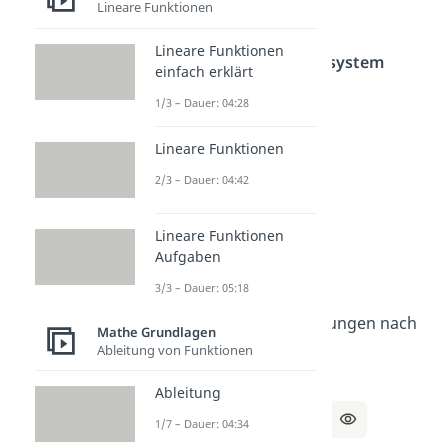
Lineare Funktionen
Hinweis:
÷ 2
=
* (1 / 2)
Lineare Funktionen
Löse das Gleichungssystem
einfach erklärt
1/3 – Dauer: 04:28
a) I:
4x – 3y + 2 = 5
II:
2x + y – 4 = 1
Lineare Funktionen
2/3 – Dauer: 04:42
b) I:
3x + 5y – 7 = 4
II:
4x – 2y + 6 = 2
Lineare Funktionen
Aufgaben
3/3 – Dauer: 05:18
Lösung
:
a) Stelle beide Gleichungen nach
Mathe Grundlagen
Ableitung von Funktionen
x um:
Ableitung
I:
4x – 3y + 2 = 5 | -2
1/7 – Dauer: 04:34