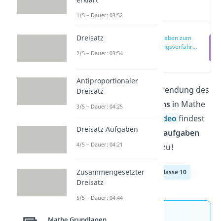
Video
1/5 – Dauer: 03:52
Dreisatz
Leichte Aufgaben zum
Gleichsetzungsverfahren
2/5 – Dauer: 03:54
(00:13)
Antiproportionaler
Du möchtest bei der Anwendung des
Dreisatz
Gleichsetzungsverfahrens
in Mathe
3/5 – Dauer: 04:25
sicherer werden? Hier
Video
findest
Dreisatz Aufgaben
du verschiedene
Übungsaufgaben
4/5 – Dauer: 04:21
und den Lösungsweg dazu!
Zusammengesetzter
Klasse 8
Klasse 9
Klasse 10
Dreisatz
5/5 – Dauer: 04:44
Jetzt neu: Teste dein
Mathe Grundlagen