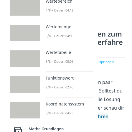
Wertebereich
4/8 – Dauer: 04:12
Wertemenge
Schwere Aufgaben zum
5/8 – Dauer: 04:09
Gleichsetzungsverfahre
n
Wertetabelle
zur Stelle im Video springen
6/8 – Dauer: 05:01
(03:21)
Funktionswert
Jetzt geht es weiter mit ein paar
7/8 – Dauer: 02:40
schwierigeren Aufgaben. Solltest du
Probleme haben, decke die Lösung
Koordinatensystem
Schritt-für-Schritt auf, oder schau dir
8/8 – Dauer: 04:23
das
Gleichsetzungsverfahren
nochmal an.
Mathe Grundlagen