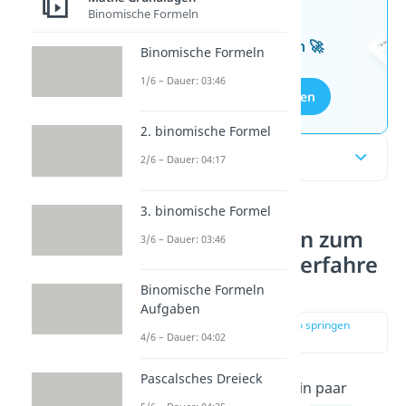
Binomische Formeln
Wissen mit unseren
kostenlosen Aufgaben 🚀
Binomische Formeln
1/6 – Dauer: 03:46
Aufgaben entdecken
2. binomische Formel
Inhaltsübersicht
2/6 – Dauer: 04:17
3. binomische Formel
Leichte Aufgaben zum
3/6 – Dauer: 03:46
Gleichsetzungsverfahre
n
Binomische Formeln
Aufgaben
zur Stelle im Video springen
4/6 – Dauer: 04:02
(00:13)
Pascalsches Dreieck
Hier findest du erstmal ein paar