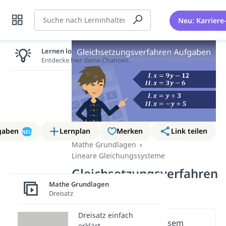
Suche
Neu: Karriere
Lernen lohnt sich!
Entdecke hier deine Chancen.
gaben
Lernplan
Merken
Link teilen
NEU
Mathe Grundlagen
Lineare Gleichungssysteme
Gleichsetzungsverfahren
Mathe Grundlagen
Aufgaben
Dreisatz
Dreisatz einfach
Wichtige Inhalte in diesem
erklärt