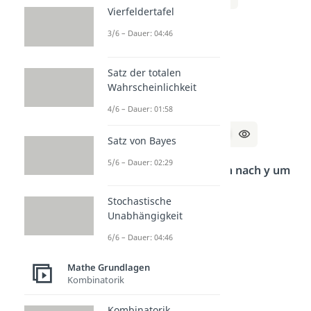
Vierfeldertafel
⇔ x = 2 / 26
3/6 – Dauer: 04:46
⇔ x = 1 / 13
Satz der totalen
Wahrscheinlichkeit
Lösung:
4/6 – Dauer: 01:58
x = 1 / 13, y = 28 / 13
Satz von Bayes
5/6 – Dauer: 02:29
Stelle die Funktionen nach y um
und löse das System
Stochastische
Unabhängigkeit
a) I:
2x + 3y – 6 = 7
6/6 – Dauer: 04:46
II:
x – 2y + 4 = 3
Mathe Grundlagen
Kombinatorik
b) I:
5x – y + 3 = 8
Kombinatorik
II:
2x + 4y – 8 = 5