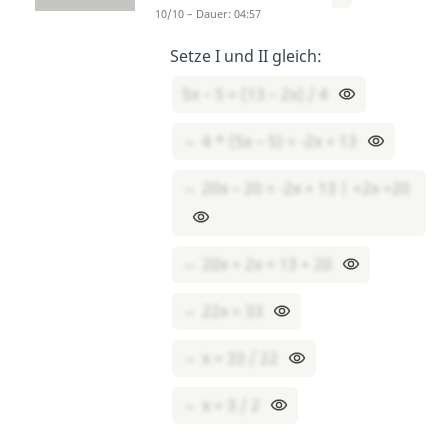
10/10 – Dauer: 04:57
Setze I und II gleich:
5x – 5 = (13 – 2x) / 4
⇔ 4 * (5x – 5) = -2x + 13
⇔ 20x – 20 = -2x + 13 | +2x +20
⇔ 20x + 2x = 13 + 20
⇔ 22x = 33
⇔ x = 33 / 22
⇔ x = 3 / 2
​