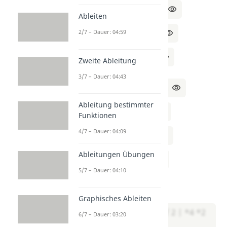
⇔ 4x – 3y = 3 | +3y
Ableiten
⇔ 4x = 3 + 3y | ÷4
2/7 – Dauer: 04:59
⇔ x = (3 + 3y) / 4
Zweite Ableitung
3/7 – Dauer: 04:43
II:
2x + y – 4 = 1 | +4
Ableitung bestimmter
⇔ 2x + y = 5 | -y
Funktionen
4/7 – Dauer: 04:09
⇔ 2x = 5 – y | ÷2
Ableitungen Übungen
⇔ x = (5 – y) / 2
5/7 – Dauer: 04:10
Setze I und II gleich:
Graphisches Ableiten
(3 + 3y) / 4 = (5 – y) / 2 | *4 *2
6/7 – Dauer: 03:20