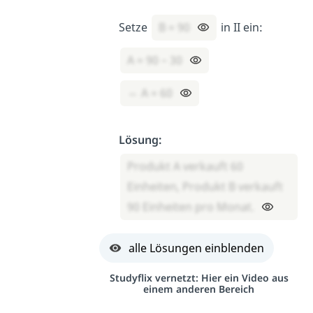
Setze
B = 90
in II ein:
A = 90 – 30
⇔ A = 60
Lösung:
Produkt A verkauft 60
Einheiten, Produkt B verkauft
90 Einheiten pro Monat.
alle Lösungen einblenden
Studyflix vernetzt: Hier ein Video aus
einem anderen Bereich