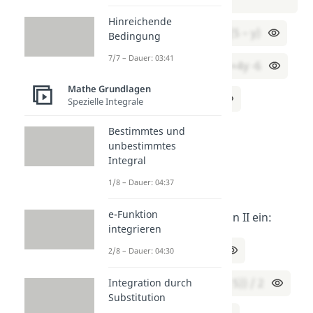
Hinreichende
⇔ 2 * (3 + 3y) = 4 * (5 – y)
Bedingung
7/7 – Dauer: 03:41
⇔ 6 + 6y = 20 – 4y | +4y -6
Mathe Grundlagen
⇔ 10y = 14 | ÷10
Spezielle Integrale
⇔ y = 14 / 10
Bestimmtes und
unbestimmtes
Integral
⇔ y = 7 / 5
1/8 – Dauer: 04:37
e-Funktion
Setze
y = 7 / 5
in II ein:
integrieren
x = (5 – (7 / 5)) / 2
2/8 – Dauer: 04:30
⇔ x = ((25 / 5) – (7 / 5)) / 2
Integration durch
Substitution