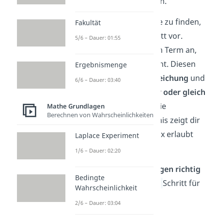
keine reelle Wurzel ziehen.
Um die Definitionsmenge zu finden,
Fakultät
gehst du Schritt für Schritt vor.
5/6 – Dauer: 01:55
Zuerst schaust du dir den Term an,
der unter der Wurzel steht. Diesen
Ergebnismenge
Teil setzt du in eine
Ungleichung
und
6/6 – Dauer: 03:40
schreibst, dass er
größer oder gleich
null
ist. Danach löst du die
Mathe Grundlagen
Berechnen von Wahrscheinlichkeiten
Ungleichung. Das Ergebnis zeigt dir
genau, welche Werte für x erlaubt
Laplace Experiment
sind.
1/6 – Dauer: 02:20
Tipp:
Wie du
Ungleichungen richtig
Bedingte
löst
, erklären wir dir
hier
Schritt für
Wahrscheinlichkeit
Schritt!
2/6 – Dauer: 03:04