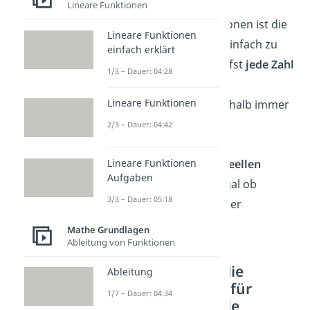
Lineare Funktionen
Für ganzrationale Funktionen ist die
Lineare Funktionen
Definitionsmenge ganz einfach zu
einfach erklärt
bestimmen. Denn du darfst
jede Zahl
1/3 – Dauer: 04:28
für x einsetzen
. Die
Lineare Funktionen
Definitionsmenge ist deshalb immer
2/3 – Dauer: 04:42
Lineare Funktionen
Das bedeutet, dass
alle reellen
Aufgaben
Zahlen
erlaubt
sind — egal ob
3/3 – Dauer: 05:18
positiv, negativ, Bruch oder
Kommazahl.
Mathe Grundlagen
Ableitung von Funktionen
So bestimmst du die
Ableitung
Definitionsmenge für
1/7 – Dauer: 04:34
gebrochenrationale