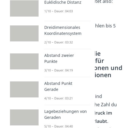
Die Definitionsmenge lautet also:
Euklidische Distanz
1/10 – Dauer: 04:03
In diesem Fall sind alle Zahlen bis 5
Dreidimensionales
Koordinatensystem
erlaubt.
2/10 – Dauer: 03:32
So bestimmst du die
Abstand zweier
Definitionsmenge für
Punkte
Exponentialfunktionen und
3/10 – Dauer: 04:19
Logarithmusfunktionen
Abstand Punkt
Exponentialfunktionen
Gerade
Exponentialfunktionen
sind
4/10 – Dauer: 03:21
unkompliziert. Egal, welche Zahl du
Lagebeziehungen von
für x einsetzt — der
Ausdruck im
Geraden
Exponenten ist immer erlaubt
.
5/10 – Dauer: 04:40