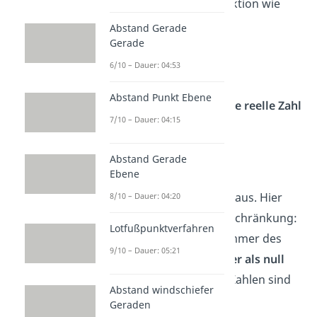
Deshalb gilt für eine Funktion wie
immer die
Abstand Gerade
Gerade
Definitionsmenge
6/10 – Dauer: 04:53
Abstand Punkt Ebene
Das bedeutet:
x kann jede reelle Zahl
7/10 – Dauer: 04:15
annehmen.
Logarithmusfunktionen
Abstand Gerade
Ebene
Anders sieht es bei
Logarithmusfunktionen
aus. Hier
8/10 – Dauer: 04:20
gibt es eine wichtige Einschränkung:
Lotfußpunktverfahren
Der Ausdruck in der Klammer des
9/10 – Dauer: 05:21
Logarithmus muss
größer als null
sein. Null oder negative Zahlen sind
Abstand windschiefer
nicht erlaubt.
Geraden