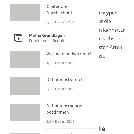
Gleitender
Es gibt für jeden
Funktionstypen
Durchschnitt
klare
Regeln
, die du dir für die
8/8 – Dauer: 02:36
Definitionsmenge merken kannst. In
Mathe Grundlagen
den nächsten Abschnitten siehst du,
Funktionen - Begriffe
wie du sie für die wichtigsten Arten
Was ist eine Funktion?
von
Funktionen
bestimmst.
1/8 – Dauer: 04:11
Definitionsbereich
2/8 – Dauer: 04:22
Definitionsmenge
bestimmen
3/8 – Dauer: 05:10
So bestimmst du die