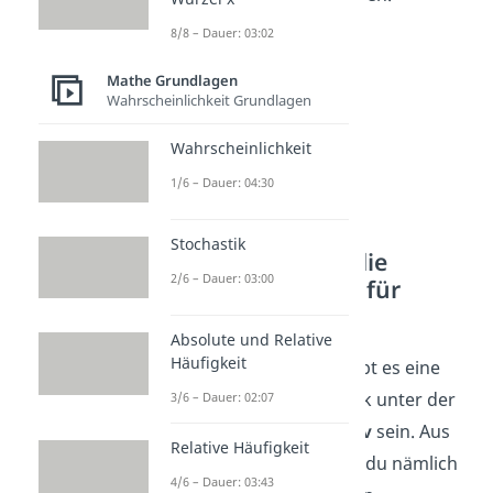
8/8 – Dauer: 03:02
Mathe Grundlagen
Wahrscheinlichkeit Grundlagen
Wahrscheinlichkeit
1/6 – Dauer: 04:30
Stochastik
So bestimmst du die
2/6 – Dauer: 03:00
Definitionsmenge für
Wurzelfunktionen
Absolute und Relative
Häufigkeit
Bei
Wurzelfunktionen
gibt es eine
klare Regel. Der Ausdruck unter der
3/6 – Dauer: 02:07
Wurzel darf
nicht negativ
sein. Aus
Relative Häufigkeit
negativen Zahlen kannst du nämlich
4/6 – Dauer: 03:43