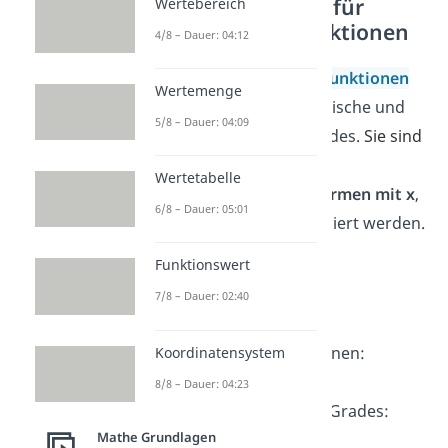
Definitionsmenge für
Wertebereich
ganzrationale Funktionen
4/8 – Dauer: 04:12
Zu den
ganzrationalen Funktionen
Wertemenge
gehören lineare, quadratische und
5/8 – Dauer: 04:09
Funktionen höheren Grades.
Sie sind
immer gleich
aufgebaut
Wertetabelle
und
bestehen nur aus
Termen mit x
,
6/8 – Dauer: 05:01
die addiert oder multipliziert werden.
Beispiele sind
Funktionswert
lineare Funktionen:
7/8 – Dauer: 02:40
quadratische Funktionen:
Koordinatensystem
8/8 – Dauer: 04:23
Funktionen höheren Grades:
Mathe Grundlagen