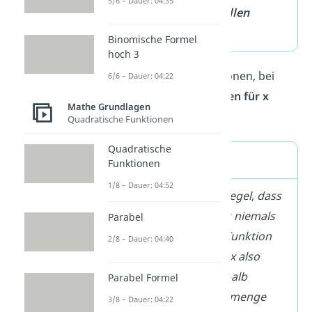
5/6 – Dauer: 04:35
umfasst daher
alle reellen
Zahlen
.
Binomische Formel
hoch 3
Es gibt aber auch Funktionen, bei
6/6 – Dauer: 04:22
denen du
nicht alle Zahlen für x
Mathe Grundlagen
einsetzen darfst.
Quadratische Funktionen
Quadratische
➡️ Beispiel
Funktionen
1/8 – Dauer: 04:52
–
Bei Brüchen gilt die Regel, dass
der Nenner des Bruchs niemals
Parabel
Null sein darf. Bei der Funktion
2/8 – Dauer: 04:40
darfst du für x also
nicht 0 einsetzen. Deshalb
Parabel Formel
besteht die Definitionsmenge
3/8 – Dauer: 04:22