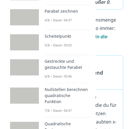
hier aus
allen Zahlen außer 0
.
Parabel zeichnen
Wenn es um die Definitionsmenge
4/8 – Dauer: 04:37
geht, überlegst du dir also immer:
Welche x-Werte darf ich in die
Scheitelpunkt
Funktion einsetzen?
5/8 – Dauer: 05:03
Gestreckte und
Unterschied:
gestauchte Parabel
Definitionsbereich und
6/8 – Dauer: 03:46
Wertebereich
Nullstellen berechnen
quadratische
Der
Definitionsbereich
Funktion
beschreibt alle Zahlen, die du für
7/8 – Dauer: 04:37
x in eine Funktion einsetzen
darfst. Wenn du alle erlaubten
x
-
Quadratische