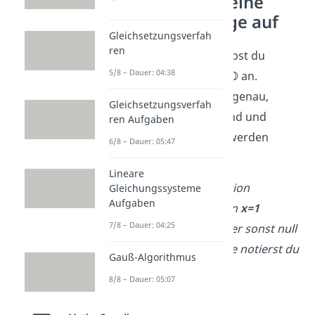
So schreibst du eine
Definitionsmenge auf
Gleichsetzungsverfah
ren
Die
Definitionsmenge
gibst du
5/8 – Dauer: 04:38
immer mit dem Zeichen
an.
Dahinter beschreibst du genau,
Gleichsetzungsverfah
welche Zahlen erlaubt sind und
ren Aufgaben
welche ausgeschlossen werden
6/8 – Dauer: 05:47
müssen.
Lineare
➡️
Beispiel:
Bei der Funktion
Gleichungssysteme
Aufgaben
​ darfst du kein
x=1
7/8 – Dauer: 04:25
einsetzen, weil der Nenner sonst null
wird. In Kurzschreibweise notierst du
Gauß-Algorithmus
das so:
8/8 – Dauer: 05:07