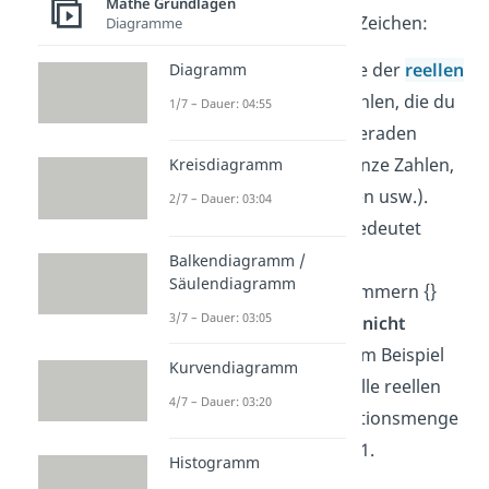
Mathe Grundlagen
So liest du die einzelnen Zeichen:
Diagramme
steht für die Menge der
reellen
Diagramm
Zahlen
— also alle Zahlen, die du
1/7 – Dauer: 04:55
dir auf einer Zahlengeraden
vorstellen kannst (ganze Zahlen,
Kreisdiagramm
Brüche, Dezimalzahlen usw.).
2/7 – Dauer: 03:04
Der Querstrich „∖“ bedeutet
„außer“
.
Balkendiagramm /
Säulendiagramm
Die geschweiften Klammern {}
3/7 – Dauer: 03:05
zeigen die Werte, die
nicht
erlaubt
sind.
In diesem Beispiel
Kurvendiagramm
heißt das also, dass alle reellen
4/7 – Dauer: 03:20
Zahlen Teil der Definitionsmenge
sind,
außer
der Wert 1.
Histogramm