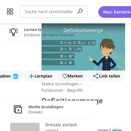
Suche
Neu: Karriere
Lernen lohnt sich!
Entdecke hier deine Chancen.
gaben
Lernplan
Merken
Link teilen
NEU
Mathe Grundlagen
Funktionen - Begriffe
Definitionsmenge
Mathe Grundlagen
bestimmen
Dreisatz
Du musst eine
Dreisatz einfach
Definitionsmenge
bestimmen?
Hier
erklärt