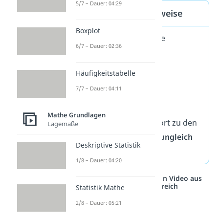
5/7 – Dauer: 04:29
Alternative Schreibweise
Boxplot
Es gibt auch eine zweite
6/7 – Dauer: 02:36
Möglichkeit, dieselbe
Definitionsmenge
Häufigkeitstabelle
aufzuschreiben:
7/7 – Dauer: 04:11
Mathe Grundlagen
Das liest du so: „
x
gehört zu den
Lagemaße
reellen Zahlen
und ist
ungleich
Deskriptive Statistik
1
.“
1/8 – Dauer: 04:20
Studyflix vernetzt: Hier ein Video aus
einem anderen Bereich
Statistik Mathe
2/8 – Dauer: 05:21