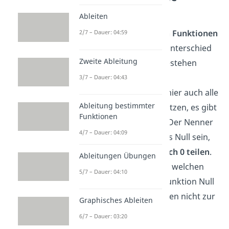
Funktionen
Ableiten
Bei
gebrochenrationalen Funktionen
2/7 – Dauer: 04:59
gibt es einen wichtigen Unterschied
Zweite Ableitung
zu ganzrationalen: Sie bestehen
immer aus einem Bruch.
3/7 – Dauer: 04:43
Grundsätzlich darfst du hier auch alle
Ableitung bestimmter
reellen Zahlen für x einsetzen, es gibt
Funktionen
nur eine wichtige Regel: Der Nenner
4/7 – Dauer: 04:09
eines Bruchs darf niemals Null sein,
denn man darf
nicht durch 0 teilen
.
Ableitungen Übungen
Du überlegst dir also, bei welchen
5/7 – Dauer: 04:10
Zahlen der Nenner der Funktion Null
wird. Diese Zahlen gehören nicht zur
Graphisches Ableiten
Definitionsmenge.
6/7 – Dauer: 03:20