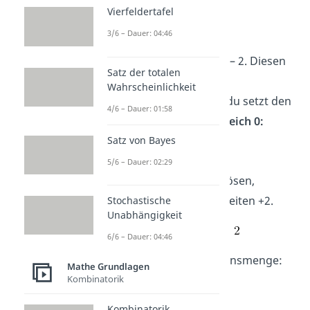
➡️
Beispiel 1:
Vierfeldertafel
3/6 – Dauer: 04:46
Unter der Wurzel steht x – 2. Diesen
Satz der totalen
Ausdruck setzt du in die
Wahrscheinlichkeit
Ungleichung. Das heißt, du setzt den
4/6 – Dauer: 01:58
Ausdruck
größer oder gleich 0:
Satz von Bayes
5/6 – Dauer: 02:29
Um die Ungleichung zu lösen,
rechnest du auf beiden Seiten +2.
Stochastische
Unabhängigkeit
6/6 – Dauer: 04:46
Damit lautet die Definitionsmenge:
Mathe Grundlagen
Kombinatorik
Kombinatorik