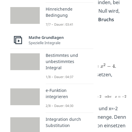
Um die Zahlen herauszufinden, bei
Hinreichende
denen der Nenner gleich Null wird,
Bedingung
setzt du den
Nenner des Bruchs
7/7 – Dauer: 03:41
einfach
gleich 0
.
Mathe Grundlagen
➡️
Beispiel:
Spezielle Integrale
Bestimmtes und
unbestimmtes
Der Nenner lautet
.
Integral
Wenn wir ihn gleich null setzen,
1/8 – Dauer: 04:37
ergibt sich:
e-Funktion
integrieren
2/8 – Dauer: 04:30
Damit sind die Werte x=2 und x=-2
nicht Teil der Definitionsmenge. Denn
Integration durch
wenn du sie in die Funktion einsetzen
Substitution