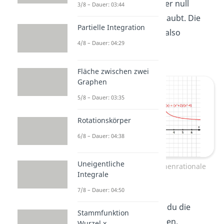
würdest, würde im Nenner null
3/8 – Dauer: 03:44
stehen — das ist nicht erlaubt. Die
Partielle Integration
Definitionsmenge lautet also
4/8 – Dauer: 04:29
Fläche zwischen zwei
Graphen
5/8 – Dauer: 03:35
Rotationskörper
6/8 – Dauer: 04:38
Uneigentliche
Definitionslücken gebrochenrationale
Integrale
Funktion
7/8 – Dauer: 04:50
Auch im
Graphen
kannst du die
Stammfunktion
Definitionslücken
erkennen.
Wurzel x