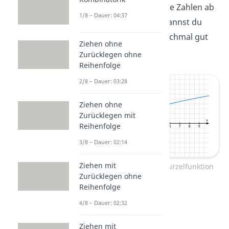
Das bedeutet, dass du alle Zahlen ab
1/8 – Dauer: 04:37
2 einsetzen darfst. Das kannst du
hier im Graphen auch nochmal gut
Ziehen ohne
sehen.
Zurücklegen ohne
Reihenfolge
2/8 – Dauer: 03:28
Ziehen ohne
Zurücklegen mit
Reihenfolge
3/8 – Dauer: 02:14
Ziehen mit
Definitionsmenge einer Wurzelfunktion
Zurücklegen ohne
Reihenfolge
➡️
Beispiel 2:
4/8 – Dauer: 02:32
Ziehen mit