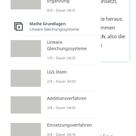
Ergänzung
Werte in die Funktion einsetzt,
bekommst du die
8/8 – Dauer: 04:31
entsprechenden
y
-Werte heraus.
Mathe Grundlagen
Alle diese y-Werte zusammen
Lineare Gleichungssysteme
bilden den
Wertebereich
, also die
Lineare
Zahlen, die die Funktion
Gleichungssysteme
annehmen kann.
1/8 – Dauer: 04:35
LGS lösen
2/8 – Dauer: 04:03
Additionsverfahren
3/8 – Dauer: 04:02
Einsetzungsverfahren
4/8 – Dauer: 04:16