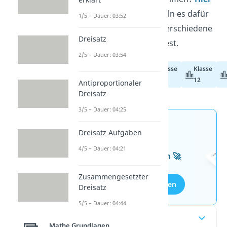
erfährst du, welche Regeln es dafür
1/5 – Dauer: 03:52
gibt und wie du sie auf verschiedene
Dreisatz
Funktionstypen anwendest.
2/5 – Dauer: 03:54
Klasse
Klasse
Abiturvorbereitung
11
12
Antiproportionaler
Dreisatz
3/5 – Dauer: 04:25
Jetzt neu: Teste dein
Dreisatz Aufgaben
Wissen mit unseren
4/5 – Dauer: 04:21
kostenlosen Aufgaben 🚀
Zusammengesetzter
Aufgaben entdecken
Dreisatz
5/5 – Dauer: 04:44
Inhaltsübersicht
Mathe Grundlagen