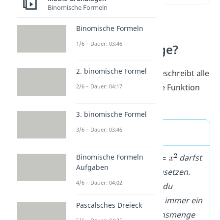
Binomische Formeln
Binomische Formeln
Was ist die
1/6 – Dauer: 03:46
Definitionsmenge?
2. binomische Formel
Die
Definitionsmenge
beschreibt alle
Werte, die du für x in eine Funktion
2/6 – Dauer: 04:17
einsetzen darfst.
3. binomische Formel
3/6 – Dauer: 03:46
➡️ Beispiel
Binomische Formeln
–
In die Funktion
darfst
Aufgaben
du jedes beliebige x einsetzen.
4/6 – Dauer: 04:02
Denn egal welche Zahl du
einsetzt, du bekommst immer ein
Pascalsches Dreieck
Ergebnis. Die Definitionsmenge