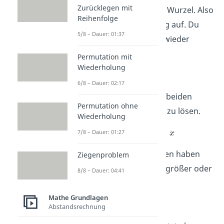
Zurücklegen mit
Hier steht 5 – x unter der Wurzel. Also
Reihenfolge
stellst du die Ungleichung auf. Du
5/8 – Dauer: 01:37
setzt also den Ausdruck wieder
größer oder gleich null:
Permutation mit
Wiederholung
6/8 – Dauer: 02:17
Dann rechnest du +x auf beiden
Permutation ohne
Seiten, um die Gleichung zu lösen.
Wiederholung
7/8 – Dauer: 01:27
Wenn du das x links stehen haben
Ziegenproblem
möchtest, drehst du das größer oder
8/8 – Dauer: 04:41
gleich null Zeichen um.
Mathe Grundlagen
.
Abstandsrechnung