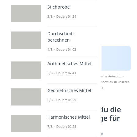
Stichprobe
3/8 – Dauer: 04:24
Durchschnitt
berechnen
4/8 – Dauer: 04:03
Arithmetisches Mittel
5/8 – Dauer: 02:41
Nach Beantwortung speichern wir deine Antwort, um
Studyflix zu verbessern. Mehr dazu erfährst du in unserer
Datenschutzerklärung
.
Geometrisches Mittel
6/8 – Dauer: 01:29
Wie bestimmst du die
Definitionsmenge für
Harmonisches Mittel
verschiedene
7/8 – Dauer: 02:25
Funktionstypen?