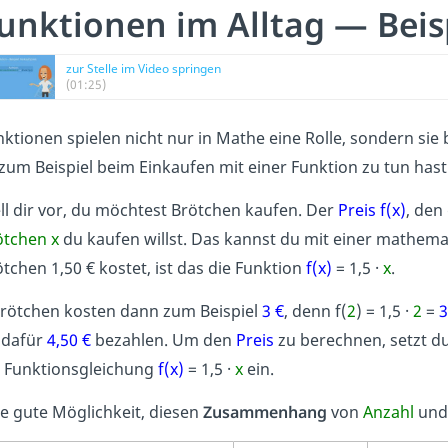
unktionen im Alltag — Beisp
zur Stelle im Video springen
(01:25)
ktionen spielen nicht nur in Mathe eine Rolle, sondern si
zum Beispiel beim Einkaufen mit einer Funktion zu tun hast
ll dir vor, du möchtest Brötchen kaufen. Der
Preis
f(x)
,
den 
ötchen x
du kaufen willst. Das kannst du mit einer mathem
tchen 1,50 € kostet, ist das die Funktion
f(x)
= 1,5 ·
x
.
rötchen
kosten dann zum Beispiel
3 €
, denn f(
2
) = 1,5 ·
2
=
3
 dafür
4,50 €
bezahlen. Um den
Preis
zu berechnen, setzt du
e Funktionsgleichung
f(x)
= 1,5 ·
x
ein.
e gute Möglichkeit, diesen
Zusammenhang
von
Anzahl
un