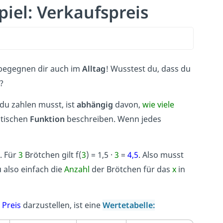
iel: Verkaufspreis
e begegnen dir auch im
Alltag
! Wusstest du, dass du
?
du zahlen musst, ist
abhängig
davon,
wie viele
atischen
Funktion
beschreiben. Wenn jedes
.
Für
3
Brötchen gilt
f(
3
) =
1,5 ·
3
=
4,5
. Also musst
 also einfach die
Anzahl
der Brötchen für das
x
in
d
Preis
darzustellen, ist eine
Wertetabelle: