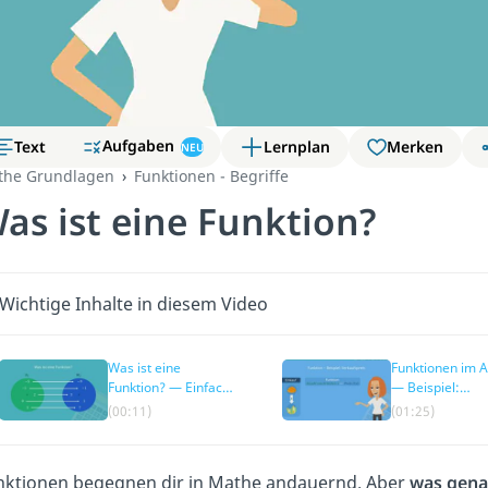
Aufgaben
Text
Lernplan
Merken
NEU
the Grundlagen
Funktionen - Begriffe
as ist eine Funktion?
Wichtige Inhalte in diesem Video
Was ist eine
Funktionen im A
Funktion? — Einfach
— Beispiel:
erklärt
Verkaufspreis
(00:11)
(01:25)
nktionen begegnen dir in Mathe andauernd. Aber
was genau