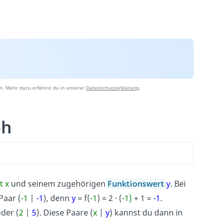
n. Mehr dazu erfährst du in unserer
Datenschutzerklärung
.
ph
 x
und seinem zugehörigen
Funktionswert
y
. Bei
Paar (
-1
|
-1
), denn
y
= f(
-1
) = 2 · (
-1)
+ 1 =
-1
.
der (
2
|
5
).
Diese Paare (
x
|
y
) kannst du dann in