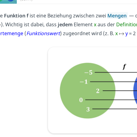
ne
Funktion f
ist eine Beziehung zwischen zwei
Mengen
— 
)
.
Wichtig ist dabei, dass
jedem
Element
x
aus der
Definiti
rtemenge
(
Funktionswert
) zugeordnet wird (z. B.
x
y
= 2