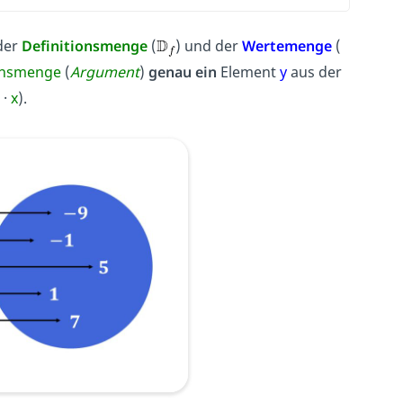
der
Definitionsmenge
(
) und der
Wertemenge
(
onsmenge
(
Argument
)
genau ein
Element
y
aus der
 ·
x
).