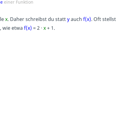
ge
einer Funktion
le
x
. Daher schreibst du statt
y
auch
f(x)
. Oft stellst
, wie etwa
f(x)
=
2 ·
x
+ 1
.