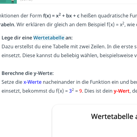
2
nktionen der Form
f(x) = x
+ bx + c
heißen
quadratische Fu
2
rabeln
. Wir erklären dir gleich an dem Beispiel f(x) = x
, wie
Lege dir eine
Wertetabelle
an:
Dazu erstellst du eine Tabelle mit zwei Zeilen. In die erste 
einsetzt. Diese kannst du beliebig wählen, beispielsweise 
Berechne die y-Werte:
Setze die
x-Werte
nacheinander in die Funktion ein und be
2
einsetzt, bekommst du f(x) =
3
=
9
. Dies ist dein
y-Wert
, d