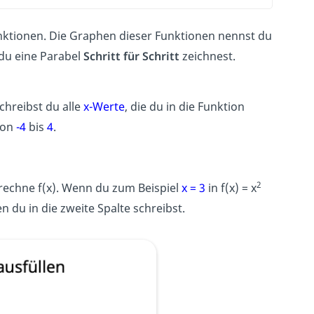
nktionen
. Die Graphen dieser Funktionen nennst du
 du eine Parabel
Schritt für Schritt
zeichnest.
schreibst du alle
x-Werte
, die du in die Funktion
von
-4
bis
4
.
2
rechne f(x). Wenn du zum Beispiel
x =
3
in f(x) = x
en du in die zweite Spalte schreibst.