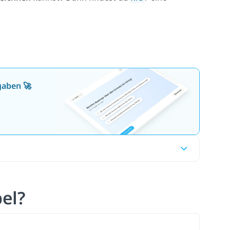
gaben 🚀
bel?