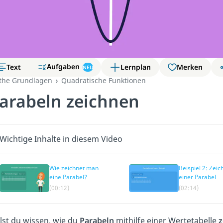
Aufgaben
Text
Lernplan
Merken
NEU
the Grundlagen
Quadratische Funktionen
arabeln zeichnen
Wichtige Inhalte in diesem Video
Wie zeichnet man
Beispiel 2: Zei
eine Parabel?
einer Parabel
(00:12)
(02:14)
lst du wissen, wie du
Parabeln
mithilfe einer Wertetabelle
z