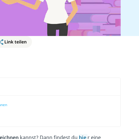
Link teilen
chnen
eichnen
kannst? Dann findest du
hie
r eine