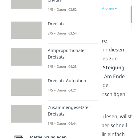
Lineare Funktionen –
1/5 – Dauer: 03:52
Was ist das?
(00:12)
Dreisatz
2/5 – Dauer: 03:54
Du willst alles über
Lineare
Funktionen
wissen? Hier in diesem
Antiproportionaler
Dreisatz
Artikel erklären wir dir alles zur
3/5 – Dauer: 04:25
Funktionsgleichung
, zur
Steigung
und zu den
Spezialfällen
. Am Ende
Dreisatz Aufgaben
des Textes findest du einige
4/5 – Dauer: 04:21
Aufgaben
mit Lösungsvorschlägen
zum selber üben.
Zusammengesetzter
Dreisatz
Statt einen langen Text zu lesen, willst
5/5 – Dauer: 04:44
du lineare Funktionen lieber schnell
verstehen? Dann schau dir einfach
Mathe Grundlagen