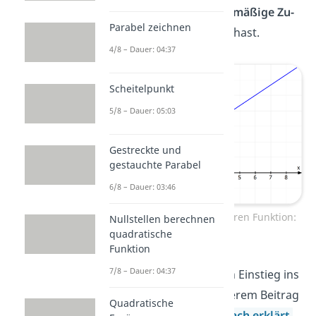
Fälle, dass du eine
gleichmäßige Zu-
Parabel zeichnen
oder Abnahme
gegeben hast.
4/8 – Dauer: 04:37
Scheitelpunkt
5/8 – Dauer: 05:03
Gestreckte und
gestauchte Parabel
6/8 – Dauer: 03:46
Funktionsgraph einer linearen Funktion:
Nullstellen berechnen
quadratische
Gerade
Funktion
7/8 – Dauer: 04:37
Hinweis:
Einen leichteren Einstieg ins
Thema findest du in unserem Beitrag
Quadratische
Lineare Funktionen einfach erklärt
.