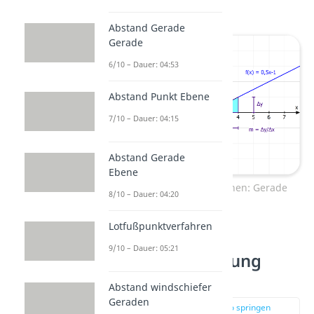
zu erhalten.
Abstand Gerade
Gerade
6/10 – Dauer: 04:53
Abstand Punkt Ebene
7/10 – Dauer: 04:15
Abstand Gerade
Ebene
Lineare Funktionen zeichnen: Gerade
8/10 – Dauer: 04:20
Lotfußpunktverfahren
Lineare
9/10 – Dauer: 05:21
Funktionsgleichung
bestimmen
Abstand windschiefer
Geraden
zur Stelle im Video springen