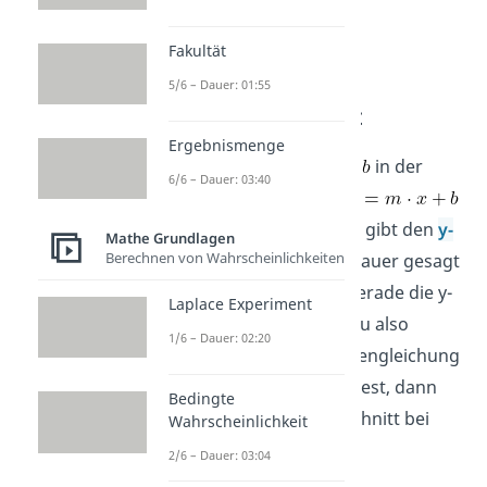
Fakultät
5/6 – Dauer: 01:55
y-Achsenabschnitt
Ergebnismenge
Nun wollen wir noch das
in der
6/6 – Dauer: 03:40
Funktionsgleichung
genauer untersuchen. Es gibt den
y-
Mathe Grundlagen
Berechnen von Wahrscheinlichkeiten
Achsenabschnitt
an, genauer gesagt
den Punkt, an dem die Gerade die y-
Laplace Experiment
Achse schneidet. Wenn du also
1/6 – Dauer: 02:20
beispielsweise die Geradengleichung
betrachtest, dann
Bedingte
hat sie den y-Achsenabschnitt bei
Wahrscheinlichkeit
.
2/6 – Dauer: 03:04