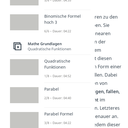
5/6 – Dauer: 04:35
einfach erklärt
Binomische Formel
Lineare Funktionen gehören zu den
hoch 3
einfachsten Funktionstypen. Sie
6/6 – Dauer: 04:22
veranschaulichen einen linearen
Zusammenhang zwischen der
Mathe Grundlagen
Quadratische Funktionen
Definitionsmenge
und dem
Wertebereich
. Du kannst diesen
Quadratische
Zusammenhang immer in Form einer
Funktionen
Gerade
graphisch darstellen. Dabei
1/8 – Dauer: 04:52
gibt es verschiedene Arten von
Parabel
Geraden: Sie können
steigen, fallen,
2/8 – Dauer: 04:40
senkrecht oder waagrecht
im
Koordinatensystem liegen. Letzteres
Parabel Formel
schauen wir uns später genauer an.
3/8 – Dauer: 04:22
Linear bedeutet aber in jedem dieser