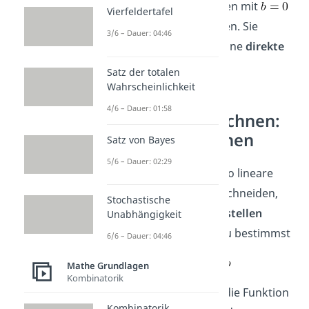
Merke:
Lineare Funktionen mit
Vierfeldertafel
heißen Ursprungsgeraden. Sie
3/6 – Dauer: 04:46
veranschaulichen stets eine
direkte
Proportionalität
.
Satz der totalen
Wahrscheinlichkeit
4/6 – Dauer: 01:58
Nullstellen berechnen:
Lineare Funktionen
Satz von Bayes
5/6 – Dauer: 02:29
Wenn du wissen willst, wo lineare
Funktionen die x-Achse schneiden,
Stochastische
dann musst du ihre
Nullstellen
Unabhängigkeit
berechnen. Das heißt, du bestimmst
6/6 – Dauer: 04:46
Mathe Grundlagen
Kombinatorik
und löst nach
auf. Für die Funktion
Kombinatorik