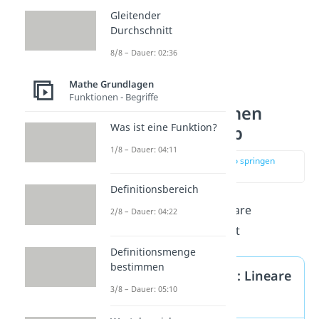
Gleitender
Durchschnitt
8/8 – Dauer: 02:36
Mathe Grundlagen
Funktionen - Begriffe
Lineare Funktionen
Was ist eine Funktion?
Formel: y = mx+b
1/8 – Dauer: 04:11
zur Stelle im Video springen
(00:52)
Definitionsbereich
Allgemein kann man lineare
2/8 – Dauer: 04:22
Funktionen darstellen mit
Definitionsmenge
bestimmen
Funktionsgleichung: Lineare
3/8 – Dauer: 05:10
Funktionen