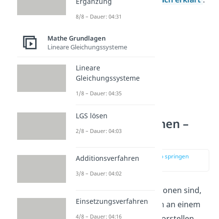
Ergänzung
8/8 – Dauer: 04:31
Mathe Grundlagen
Lineare Gleichungssysteme
Lineare
Gleichungssysteme
1/8 – Dauer: 04:35
LGS lösen
Lineare Funktionen –
2/8 – Dauer: 04:03
Was ist das?
zur Stelle im Video springen
Additionsverfahren
(00:12)
3/8 – Dauer: 04:02
Was genau lineare Funktionen sind,
Einsetzungsverfahren
kann man sich am besten an einem
4/8 – Dauer: 04:16
Beispiel im Supermarkt vorstellen.