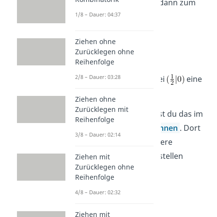
erhältst du dann zum
1/8 – Dauer: 04:37
Beispiel
Ziehen ohne
Zurücklegen ohne
Reihenfolge
2/8 – Dauer: 03:28
Somit hat die Funktion bei
eine
Nullstelle.
Ziehen ohne
Zurücklegen mit
Ausführlich erklärt findest du das im
Reihenfolge
Artikel
Nullstellen berechnen
. Dort
3/8 – Dauer: 02:14
zeigen wir dir auch mehrere
Beispiele, wie du die Nullstellen
Ziehen mit
Zurücklegen ohne
berechnen kannst.
Reihenfolge
4/8 – Dauer: 02:32
Ziehen mit