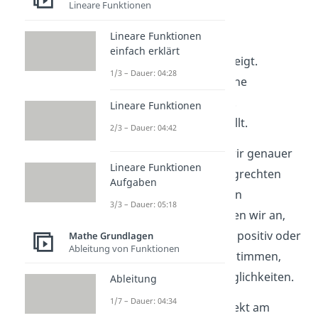
Lineare Funktionen
gibt es drei verschiedene
Möglichkeiten:
Lineare Funktionen
einfach erklärt
: Die Gerade steigt.
1/3 – Dauer: 04:28
: Du erhältst eine
waagerechte Gerade.
Lineare Funktionen
: Die Gerade fällt.
2/3 – Dauer: 04:42
Den Fall
werden wir genauer
Lineare Funktionen
im Abschnitt zu den waagrechten
Aufgaben
und senkrechten Geraden
3/3 – Dauer: 05:18
untersuchen. Jetzt nehmen wir an,
dass die Steigung immer positiv oder
Mathe Grundlagen
Ableitung von Funktionen
negativ ist. Um sie zu bestimmen,
gibt es verschiedene Möglichkeiten.
Ableitung
1/7 – Dauer: 04:34
Am einfachsten ist es direkt am