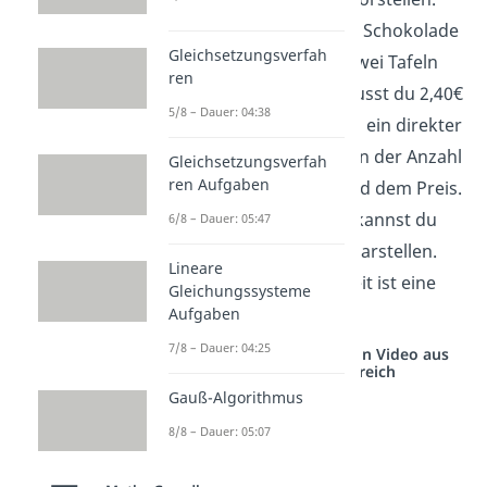
Angenommen, eine Tafel Schokolade
Gleichsetzungsverfah
kostet 1,20€. Kaufst du zwei Tafeln
ren
dieser Schokolade, so musst du 2,40€
5/8 – Dauer: 04:38
bezahlen. Es besteht also ein direkter
Zusammenhang zwischen der Anzahl
Gleichsetzungsverfah
ren Aufgaben
an Schokoladentafeln und dem Preis.
Diesen Zusammenhang kannst du
6/8 – Dauer: 05:47
auf verschiedene Arten darstellen.
Lineare
Die einfachste Möglichkeit ist eine
Gleichungssysteme
Wertetabelle.
Aufgaben
7/8 – Dauer: 04:25
Studyflix vernetzt: Hier ein Video aus
einem anderen Bereich
Gauß-Algorithmus
8/8 – Dauer: 05:07