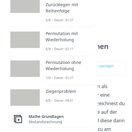
Zurücklegen mit
Reihenfolge
5/8 – Dauer: 01:37
Permutation mit
Wiederholung
Lineare Funktionen
6/8 – Dauer: 02:17
Graf: Gerade
Permutation ohne
zur Stelle im Video springen
Wiederholung
(02:28)
7/8 – Dauer: 01:27
Lineare Funktionen haben als
Ziegenproblem
Funktionsgraphen immer eine
8/8 – Dauer: 04:41
Gerade. Am einfachsten zeichnest du
sie, indem du zwei Punkte auf der
Mathe Grundlagen
Geraden berechnest, und diese dann
Abstandsrechnung
verbindest. Verwende dazu am