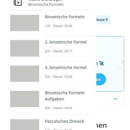
Binomische Formeln
dieses
Video
an.
Binomische Formeln
Klasse 7
Klasse 8
Klasse 9
1/6 – Dauer: 03:46
2. binomische Formel
Jetzt neu: Teste dein
2/6 – Dauer: 04:17
Wissen mit unseren
kostenlosen Aufgaben 🚀
3. binomische Formel
3/6 – Dauer: 03:46
Aufgaben entdecken
Binomische Formeln
Inhaltsübersicht
Aufgaben
4/6 – Dauer: 04:02
Pascalsches Dreieck
Lineare Funktionen