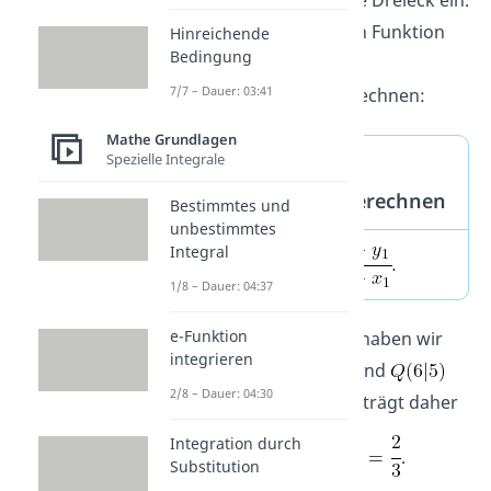
Die Steigung der linearen Funktion
Hinreichende
Bedingung
kannst du nun als
7/7 – Dauer: 03:41
Differenzenquotient berechnen:
Mathe Grundlagen
Spezielle Integrale
Steigung mit dem
Steigungsdreieck berechnen
Bestimmtes und
unbestimmtes
Integral
1/8 – Dauer: 04:37
e-Funktion
In unserem Beispiel-Bild haben wir
integrieren
dazu die Punkte
und
2/8 – Dauer: 04:30
gewählt. Die Steigung beträgt daher
Integration durch
.
Substitution