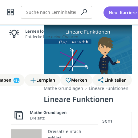
Suche
Neu: Karriere
Lernen lohnt sich!
Entdecke hier deine Chancen.
gaben
Lernplan
Merken
Link teilen
NEU
Mathe Grundlagen
Lineare Funktionen
Lineare Funktionen
Mathe Grundlagen
Dreisatz
Wichtige Inhalte in diesem
Video
Dreisatz einfach
erklärt