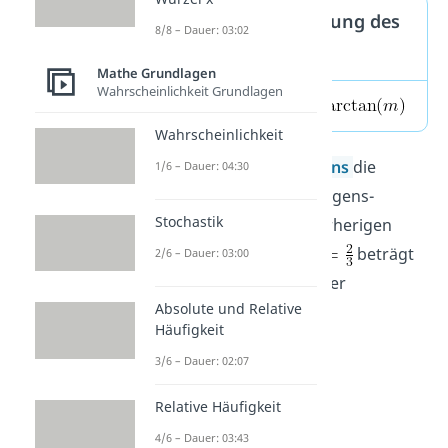
Formel zur Berechnung des
8/8 – Dauer: 03:02
Steigungswinkels
Mathe Grundlagen
Wahrscheinlichkeit Grundlagen
und
Wahrscheinlichkeit
Dabei ist der
Arcustangens
die
1/6 – Dauer: 04:30
Umkehrfunktion
der Tangens-
Stochastik
Funktion. In unserem vorherigen
Beispiel mit Steigung
beträgt
2/6 – Dauer: 03:00
der Steigungswinkel daher
Absolute und Relative
.
Häufigkeit
3/6 – Dauer: 02:07
Relative Häufigkeit
4/6 – Dauer: 03:43