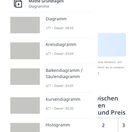
Mathe Grundlagen
Diagramme
Diagramm
1/7 – Dauer: 04:55
Kreisdiagramm
2/7 – Dauer: 03:04
Nach Beantwortung speichern wir deine Antwort, um
Studyflix zu verbessern. Mehr dazu erfährst du in unserer
Balkendiagramm /
Datenschutzerklärung
.
Säulendiagramm
3/7 – Dauer: 03:05
Wertetabelle
Zusammenhang zwischen
Kurvendiagramm
Anzahl der gekauften
4/7 – Dauer: 03:20
Schokoladentafeln und Preis
Histogramm
Anzahl
0
1
2
3