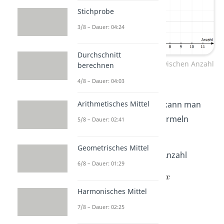
Stichprobe
3/8 – Dauer: 04:24
Durchschnitt
Linearer Zusammenhang zwischen Anzahl
berechnen
und Preis
4/8 – Dauer: 04:03
Diesen Zusammenhang kann man
Arithmetisches Mittel
mathematisch auch in Formeln
5/8 – Dauer: 02:41
ausdrücken:
Geometrisches Mittel
Preis = 1,20€ mal Anzahl
6/8 – Dauer: 01:29
€
Harmonisches Mittel
7/8 – Dauer: 02:25