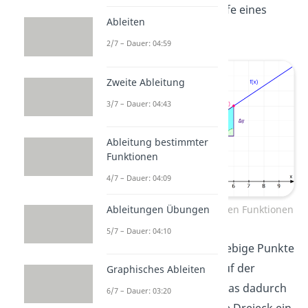
Funktionsgraphen mithilfe eines
Ableiten
Steigungsdreiecks
.
2/7 – Dauer: 04:59
Zweite Ableitung
3/7 – Dauer: 04:43
Ableitung bestimmter
Funktionen
4/7 – Dauer: 04:09
Ableitungen Übungen
Steigungsdreieck von linearen Funktionen
5/7 – Dauer: 04:10
Dazu wählst du zwei beliebige Punkte
und
auf der
Graphisches Ableiten
Geraden und zeichnest das dadurch
6/7 – Dauer: 03:20
festgelegte rechtwinklige Dreieck ein.