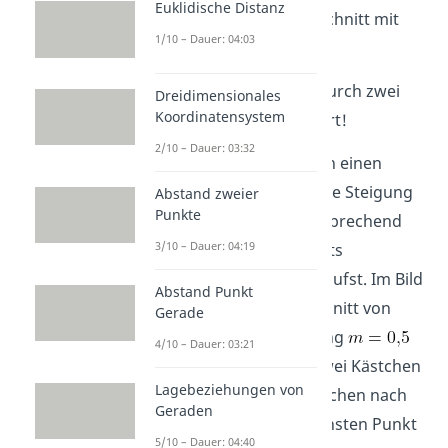
Euklidische Distanz
besten den y-Achsenabschnitt mit
1/10 – Dauer: 04:03
den Koordinaten
.
Merke:
Eine Gerade ist durch zwei
Dreidimensionales
Koordinatensystem
Punkte eindeutig definiert!
2/10 – Dauer: 03:32
Alternativ kannst du auch einen
Punkt wählen und hier die Steigung
Abstand zweier
Punkte
abtragen, indem du entsprechend
3/10 – Dauer: 04:19
viele Kästchen nach rechts
beziehungsweise oben läufst. Im Bild
Abstand Punkt
bei einem y-Achsenabschnitt von
Gerade
und einer Steigung
4/10 – Dauer: 03:21
bedeutet das, dass du zwei Kästchen
Lagebeziehungen von
nach rechts und ein Kästchen nach
Geraden
oben gehst, um den nächsten Punkt
5/10 – Dauer: 04:40