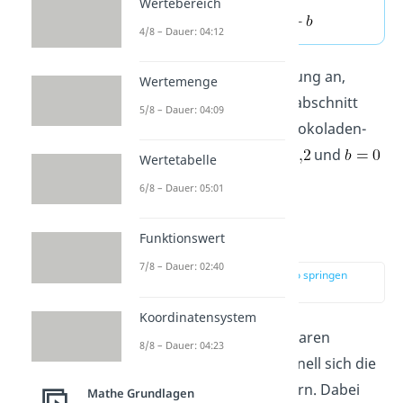
Wertebereich
4/8 – Dauer: 04:12
Das
gibt hier die Steigung an,
Wertemenge
während
den y-Achsenabschnitt
5/8 – Dauer: 04:09
darstellt. In unserem Schokoladen-
Beispiel war somit
und
Wertetabelle
.
6/8 – Dauer: 05:01
Steigung
Funktionswert
7/8 – Dauer: 02:40
zur Stelle im Video springen
(01:22)
Koordinatensystem
Die Steigung
einer linearen
8/8 – Dauer: 04:23
Funktion gibt an, wie schnell sich die
Funktionswerte
verändern. Dabei
Mathe Grundlagen