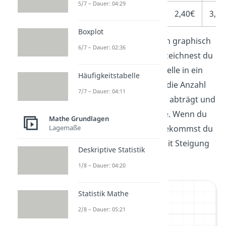
5/7 – Dauer: 04:29
Preis
0
1,20€
2,40€
3,60
Boxplot
Du kannst die Werte auch graphisch
6/7 – Dauer: 02:36
veranschaulichen. Dazu zeichnest du
alle Punkte der Wertetabelle in ein
Häufigkeitstabelle
Koordinatensystem, das die Anzahl
7/7 – Dauer: 04:11
an Tafeln auf der x-Achse abträgt und
den Preis auf der y-Achse. Wenn du
Mathe Grundlagen
Lagemaße
die Punkte verbindest, bekommst du
eine
Ursprungsgerade
mit Steigung
Deskriptive Statistik
.
1/8 – Dauer: 04:20
Statistik Mathe
2/8 – Dauer: 05:21