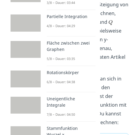
3/8 – Dauer: 03:44
Alternativ kannst du die Steigung von
linearen Funktionen berechnen,
Partielle Integration
wenn du zwei Punkte
und
4/8 – Dauer: 04:29
gegeben hast, oder beispielsweise
auch einen Punkt und den y-
Fläche zwischen zwei
Achsenabschnitt
. Wie genau,
Graphen
erklären wir dir im separaten Artikel
5/8 – Dauer: 03:35
Steigung berechnen
.
Rotationskörper
Manchmal interessiert man sich in
6/8 – Dauer: 04:38
der Mathematik auch für den
Steigungswinkel
. Das ist der
Uneigentliche
positive Winkel, den die Funktion mit
Integrale
der x-Achse einschließt. Du kannst
7/8 – Dauer: 04:50
ihn mit dieser Formel berechnen:
Stammfunktion
Wurzel x