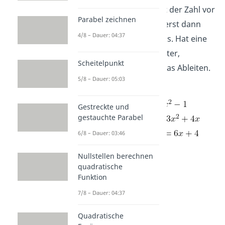
Potenz einer Variable mit der Zahl vor
Parabel zeichnen
der Variable und verringerst dann
4/8 – Dauer: 04:37
ihren Exponenten um eins. Hat eine
Zahl keine Variable dahinter,
Scheitelpunkt
verschwindet sie durch das Ableiten.
5/8 – Dauer: 05:03
Zum Beispiel:
Funktion:
Gestreckte und
gestauchte Parabel
Erste
Ableitung:
Zweite
Ableitung:
6/8 – Dauer: 03:46
Nullstellen berechnen
quadratische
Funktion
7/8 – Dauer: 04:37
Quadratische