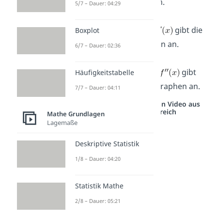
Funktionsgraphen
an.
5/7 – Dauer: 04:29
Die erste Ableitung
gibt die
Boxplot
Steigung
des Graphen an.
6/7 – Dauer: 02:36
Die zweite Ableitung
gibt
Häufigkeitstabelle
die
Krümmung
des Graphen an.
7/7 – Dauer: 04:11
Studyflix vernetzt: Hier ein Video aus
einem anderen Bereich
Mathe Grundlagen
Lagemaße
Deskriptive Statistik
1/8 – Dauer: 04:20
Statistik Mathe
2/8 – Dauer: 05:21