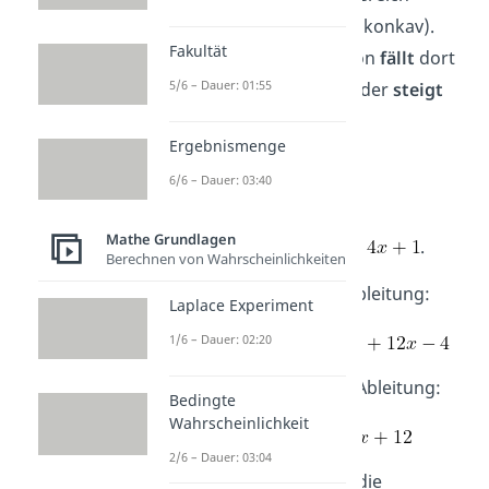
rechtsgekrümmt
ist (konkav).
Fakultät
Das heißt, die Funktion
fällt
dort
5/6 – Dauer: 01:55
immer schneller
ab
oder
steigt
immer langsamer.
Ergebnismenge
Beispiele:
6/6 – Dauer: 03:40
Nehmen wir die Funktion
Mathe Grundlagen
.
Berechnen von Wahrscheinlichkeiten
Berechne die erste Ableitung:
Laplace Experiment
1/6 – Dauer: 02:20
Berechne die zweite Ableitung:
Bedingte
Wahrscheinlichkeit
2/6 – Dauer: 03:04
Setze
, um die