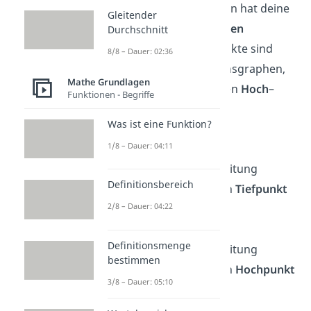
die zweite Ableitung, dann hat deine
Gleitender
Funktion
mindestens einen
Durchschnitt
Extrempunkt. Extrempunkte sind
8/8 – Dauer: 02:36
Punkte auf dem Funktionsgraphen,
Mathe Grundlagen
an dem die Funktion einen
Hoch
–
Funktionen - Begriffe
oder
Tiefpunkt
hat.
Was ist eine Funktion?
Erklärung:
1/8 – Dauer: 04:11
Wenn die zweite Ableitung
Definitionsbereich
ist, liegt ein
Tiefpunkt
2/8 – Dauer: 04:22
vor.
Definitionsmenge
Wenn die zweite Ableitung
bestimmen
ist, liegt ein
Hochpunkt
3/8 – Dauer: 05:10
vor.