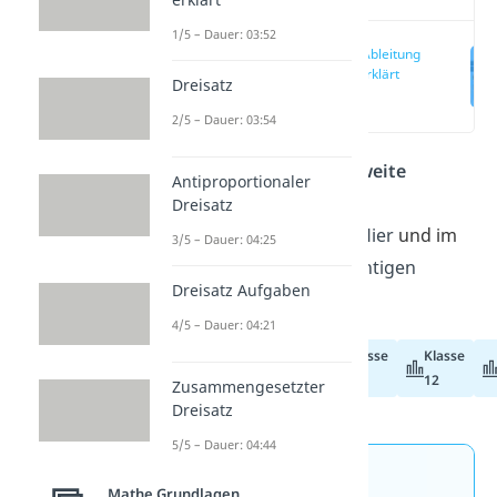
1/5 – Dauer: 03:52
Die Zweite Ableitung
— einfach erklärt
Dreisatz
(00:11)
2/5 – Dauer: 03:54
Du fragst dich, wie die
zweite
Antiproportionaler
Ableitung
dir bei einer
Dreisatz
Kurvendiskussion hilft? Hier
und im
3/5 – Dauer: 04:25
Video
findest du alle wichtigen
Dreisatz Aufgaben
Informationen dazu.
4/5 – Dauer: 04:21
Klasse
Klasse
Abiturvorbereitung
11
12
Zusammengesetzter
Dreisatz
5/5 – Dauer: 04:44
Jetzt neu: Teste dein
Mathe Grundlagen