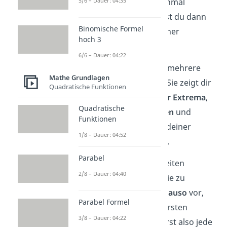
Ableitung kannst du nochmal
5/6 – Dauer: 04:35
ableiten. Dadurch erhältst du dann
Binomische Formel
die
zweite Ableitung
deiner
hoch 3
Funktion.
6/6 – Dauer: 04:22
Die zweite Ableitung hat mehrere
Mathe Grundlagen
verschiedene Aufgaben. Sie zeigt dir
Quadratische Funktionen
beispielsweise die
Art der Extrema
,
Quadratische
das
Krümmungsverhalten
und
Funktionen
mögliche
Wendepunkte
deiner
1/8 – Dauer: 04:52
ursprünglichen Funktion.
Parabel
Die Schreibweise der zweiten
2/8 – Dauer: 04:40
Ableitung ist
. Um sie zu
berechnen, gehst du
genauso
vor,
Parabel Formel
wie bei der Bildung der ersten
3/8 – Dauer: 04:22
Ableitung. Du multiplizierst also jede