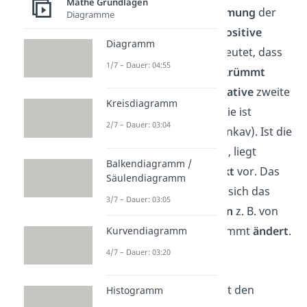
Mathe Grundlagen
beschreibt die
Krümmung
der
Diagramme
Funktion
. Eine
positive
Diagramm
zweite Ableitung bedeutet, dass
1/7 – Dauer: 04:55
die Funktion
linksgekrümmt
(konvex) ist. Eine
negative
zweite
Kreisdiagramm
Ableitung bedeutet, sie ist
2/7 – Dauer: 03:04
rechtsgekrümmt
(konkav). Ist die
zweite Ableitung
Null
, liegt
Balkendiagramm /
meist ein
Wendepunkt
vor. Das
Säulendiagramm
ist ein Punkt, an dem sich das
3/7 – Dauer: 03:05
Krümmungsverhalten
z. B. von
links- zu rechtsgekrümmt
ändert
.
Kurvendiagramm
4/7 – Dauer: 03:20
Zusammenfassung
:
Die Funktion
gibt den
Histogramm