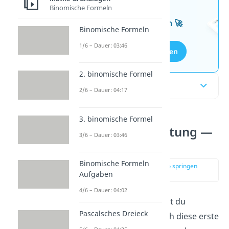
Wissen mit unseren
Binomische Formeln
kostenlosen Aufgaben 🚀
Binomische Formeln
1/6 – Dauer: 03:46
Aufgaben entdecken
2. binomische Formel
Inhaltsübersicht
2/6 – Dauer: 04:17
3. binomische Formel
Die Zweite Ableitung —
3/6 – Dauer: 03:46
einfach erklärt
Binomische Formeln
zur Stelle im Video springen
Aufgaben
(00:11)
4/6 – Dauer: 04:02
In der Mathematik kannst du
Pascalsches Dreieck
Funktionen ableiten. Doch diese erste