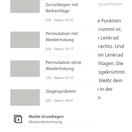
2. Ableitung und Krümmungsverhalten
Zurücklegen mit
Reihenfolge
Du kannst sehen, dass die Funktion
5/8 – Dauer: 01:37
links von
rechtsgekrümmt ist.
Permutation mit
Hier steuerst du also dein Lenkrad
Wiederholung
bis zum Punkt x = 1 nach rechts. Und
6/8 – Dauer: 02:17
rechts von
bleibt dein Lenkrad
Permutation ohne
immer nach links eingeschlagen. Die
Wiederholung
Funktion ist dort also linksgekrümmt.
7/8 – Dauer: 01:27
An der Stelle
selbst bleibt dein
Lenkrad allerdings genau in der
Ziegenproblem
Mitte. Hier könnte also ein
8/8 – Dauer: 04:41
Wendepunkt sein.
Mathe Grundlagen
Abstandsrechnung
2. Ableitung und