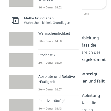
8/8 – Dauer: 03:02
Krümmungsverhalten
Mathe Grundlagen
Wahrscheinlichkeit Grundlagen
Erklärung:
Wahrscheinlichkeit
Eine
positive
zweite Ableitung
1/6 – Dauer: 04:30
bedeutet, dass die
Funktion in diesem Bereich des
Stochastik
Grafen
(Intervall)
linksgekrümmt
2/6 – Dauer: 03:00
ist (konvex).
Das heißt, die Funktion
steigt
Absolute und Relative
dort immer schneller
an
und
fällt
Häufigkeit
immer langsamer.
3/6 – Dauer: 02:07
Eine
negative
zweite Ableitung
Relative Häufigkeit
bedeutet, dass die
4/6 – Dauer: 03:43
Funktion in diesem Bereich