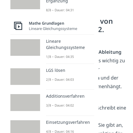
Ergänzung
8/8 – Dauer: 04:31
Zusammenhang von
Mathe Grundlagen
Funktion 1. und 2.
Lineare Gleichungssysteme
Ableitung
Lineare
Gleichungssysteme
Bevor wir uns die
zweite Ableitung
1/8 – Dauer: 04:35
genauer anschauen, ist es wichtig zu
verstehen, wie sie mit der
LGS lösen
ursprünglichen Funktion
und der
2/8 – Dauer: 04:03
ersten Ableitung
zusammenhängt.
Additionsverfahren
Funktion
:
3/8 – Dauer: 04:02
Die Funktion
beschreibt eine
Kurve
in einem
Einsetzungsverfahren
Koordinatensystem.
Sie gibt an,
4/8 – Dauer: 04:16