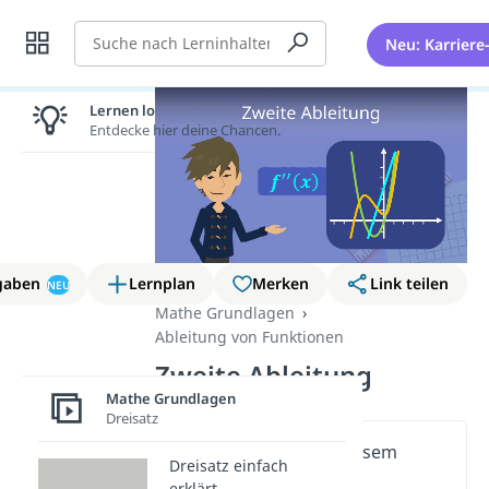
Suche
Neu: Karriere
Lernen lohnt sich!
Entdecke hier deine Chancen.
gaben
Lernplan
Merken
Link teilen
NEU
Mathe Grundlagen
Ableitung von Funktionen
Zweite Ableitung
Mathe Grundlagen
Dreisatz
Wichtige Inhalte in diesem
Dreisatz einfach
Video
erklärt