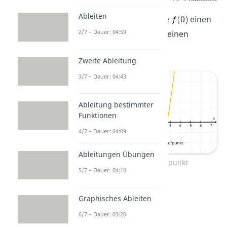
Ableiten
Du hast also an der Stelle
einen
2/7 – Dauer: 04:59
Hochpunkt
und bei
einen
Tiefpunkt
.
Zweite Ableitung
3/7 – Dauer: 04:43
Ableitung bestimmter
Funktionen
4/7 – Dauer: 04:09
Ableitungen Übungen
Hochpunkt und Tiefpunkt
5/7 – Dauer: 04:10
Graphisches Ableiten
6/7 – Dauer: 03:20