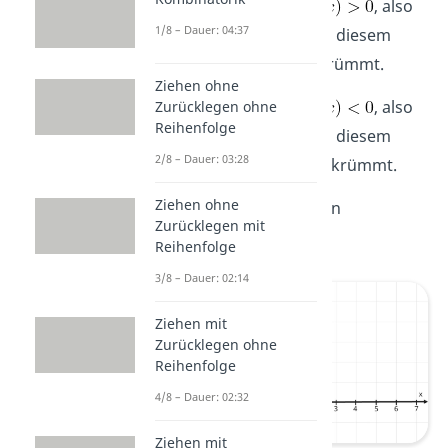
Für
, ist
, also
1/8 – Dauer: 04:37
ist die Funktion in diesem
Intervall linksgekrümmt.
Ziehen ohne
Für
, ist
, also
Zurücklegen ohne
Reihenfolge
ist die Funktion in diesem
2/8 – Dauer: 03:28
Intervall rechtsgekrümmt.
Ziehen ohne
Schauen wir uns dazu den
Zurücklegen mit
Funktionsgraphen an:
Reihenfolge
3/8 – Dauer: 02:14
Ziehen mit
Zurücklegen ohne
Reihenfolge
4/8 – Dauer: 02:32
Ziehen mit