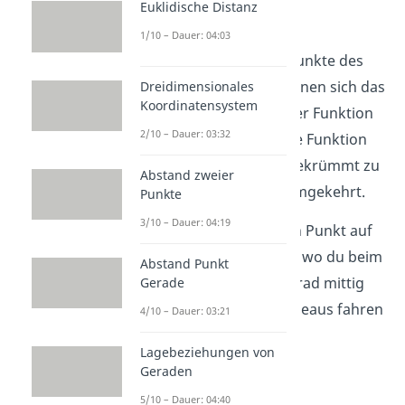
Euklidische Distanz
Wendepunkte
1/10 – Dauer: 04:03
Wendepunkte
sind die Punkte des
Funktionsgraphen, an denen sich das
Dreidimensionales
Koordinatensystem
Krümmungsverhalten
der Funktion
2/10 – Dauer: 03:32
ändert
. Das bedeutet, die Funktion
wechselt dort von linksgekrümmt zu
Abstand zweier
rechtsgekrümmt oder umgekehrt.
Punkte
3/10 – Dauer: 04:19
Du kannst dir das als den Punkt auf
dem Graphen vorstellen, wo du beim
Abstand Punkt
Entlangfahren dein Lenkrad mittig
Gerade
halten und einfach geradeaus fahren
4/10 – Dauer: 03:21
würdest.
Lagebeziehungen von
Geraden
Erklärung:
5/10 – Dauer: 04:40