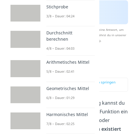
Stichprobe
3/8 – Dauer: 04:24
Nach Beantwortung speichern wir deine Antwort, um
Durchschnitt
Studyflix zu verbessern. Mehr dazu erfährst du in unserer
berechnen
Datenschutzerklärung
.
4/8 – Dauer: 04:03
2. Ableitung und
Arithmetisches Mittel
Extrempunkte
5/8 – Dauer: 02:41
zur Stelle im Video springen
(00:35)
Geometrisches Mittel
6/8 – Dauer: 01:29
Mit der zweiten Ableitung kannst du
feststellen, ob bei deiner Funktion ein
Harmonisches Mittel
Extrempunkt
(Minimum oder
7/8 – Dauer: 02:25
Maximum) vorliegt. Denn
existiert