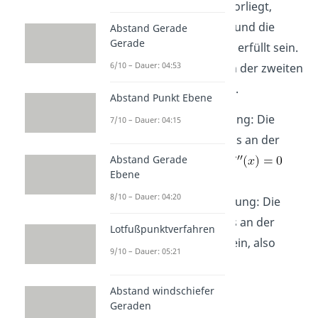
Damit ein Wendepunkt vorliegt,
müssen die
notwendige
und die
Abstand Gerade
Gerade
hinreichende
Bedingung erfüllt sein.
6/10 – Dauer: 04:53
Dafür brauchst du neben der zweiten
auch die
dritte
Ableitung.
Abstand Punkt Ebene
Notwendige
Bedingung: Die
7/10 – Dauer: 04:15
zweite Ableitung muss an der
Abstand Gerade
Stelle Null sein, also
Ebene
8/10 – Dauer: 04:20
Hinreichende
Bedingung: Die
dritte Ableitung muss an der
Lotfußpunktverfahren
Stelle ungleich Null sein, also
9/10 – Dauer: 05:21
Abstand windschiefer
Beispiel:
Geraden