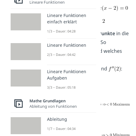
Lineare Funktionen
Lineare Funktionen
einfach erklärt
1/3 – Dauer: 04:28
Setze die
kritischen Punkte
in die
zweite Ableitung ein. So
Lineare Funktionen
bestimmst du, ob und welches
2/3 – Dauer: 04:42
Extremum
vorliegt:
Bestimme
und
:
Lineare Funktionen
Aufgaben
Für
:
3/3 – Dauer: 05:18
Mathe Grundlagen
Ableitung von Funktionen
Für
:
Ableitung
1/7 – Dauer: 04:34