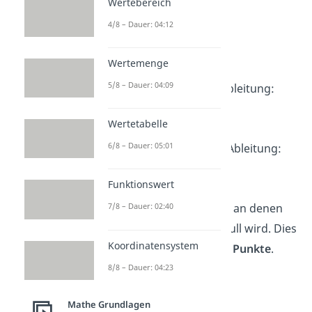
Wertebereich
Beispiel:
4/8 – Dauer: 04:12
Nehmen wir die Funktion
.
Wertemenge
5/8 – Dauer: 04:09
Berechne die erste Ableitung:
Wertetabelle
6/8 – Dauer: 05:01
Berechne die zweite Ableitung:
Funktionswert
Berechne die Punkte, an denen
7/8 – Dauer: 02:40
die erste Ableitung Null wird. Dies
Koordinatensystem
sind deine
kritischen Punkte
.
8/8 – Dauer: 04:23
Setze
:
Mathe Grundlagen