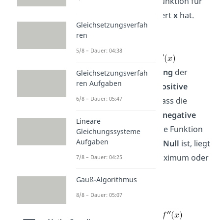
welchen Wert
y
die Funktion für
einen bestimmten Wert
x
hat.
Gleichsetzungsverfah
ren
Erste Ableitung
:
5/8 – Dauer: 04:38
Die erste Ableitung
beschreibt die
Steigung
der
Gleichsetzungsverfah
ren Aufgaben
Funktion
. Eine
positive
6/8 – Dauer: 05:47
Steigung bedeutet, dass die
Funktion
steigt
. Eine
negative
Lineare
Steigung bedeutet, die Funktion
Gleichungssysteme
Aufgaben
fällt
. Ist die Steigung
Null
ist, liegt
ein
Extrempunkt
(Maximum oder
7/8 – Dauer: 04:25
Minimum) vor.
Gauß-Algorithmus
8/8 – Dauer: 05:07
Zweite Ableitung
:
Die zweite Ableitung