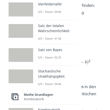
Vierfeldertafel
kritischen Punkte
zu finden:
3/6 – Dauer: 04:46
Satz der totalen
Wahrscheinlichkeit
4/6 – Dauer: 01:58
Satz von Bayes
Hinweis:
5/6 – Dauer: 02:29
Stochastische
Unabhängigkeit
Untersuche das
6/6 – Dauer: 04:46
Krümmungsverhalten
in den
Intervallen um den kritischen
Mathe Grundlagen
Kombinatorik
Punkt
:
Kombinatorik