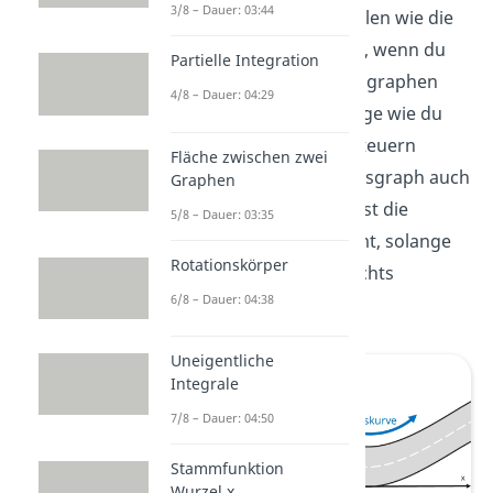
3/8 – Dauer: 03:44
Das kannst du dir vorstellen wie die
Position eines Lenkrades, wenn du
Partielle Integration
die Kurven des Funktionsgraphen
4/8 – Dauer: 04:29
abfahren würdest. Solange wie du
das Lenkrad nach links steuern
Fläche zwischen zwei
würdest, ist der Funktionsgraph auch
Graphen
linksgekrümmt. Ebenso ist die
5/8 – Dauer: 03:35
Funktion rechtsgekrümmt, solange
Rotationskörper
du dein Lenkrad nach rechts
6/8 – Dauer: 04:38
einschlagen würdest.
Uneigentliche
Integrale
7/8 – Dauer: 04:50
Stammfunktion
Wurzel x