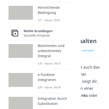
Hinreichende
Bedingung
7/7 – Dauer: 03:41
Mathe Grundlagen
2. Ableitung und
Spezielle Integrale
Krümmungsverhalten
Bestimmtes und
zur Stelle im Video springen
unbestimmtes
(02:14)
Integral
1/8 – Dauer: 04:37
Die zweite Ableitung zeigt auch das
Krümmungsverhalten
einer
e-Funktion
integrieren
Funktion. Die Krümmung zeigt dir,
2/8 – Dauer: 04:30
wie stark eine Funktion an einer
bestimmten Stelle nach
links
oder
Integration durch
rechts
gekrümmt
ist.
Substitution