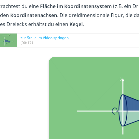
trachtest du eine
Fläche im Koordinatensystem
(z.B. ein D
iden
Koordinatenachsen
. Die dreidimensionale Figur, die d
es Dreiecks erhältst du einen
Kegel
.
zur Stelle im Video springen
(00:17)