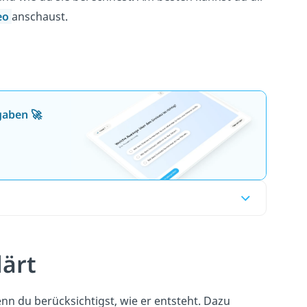
eo
anschaust.
gaben 🚀
lärt
enn du berücksichtigst, wie er entsteht. Dazu