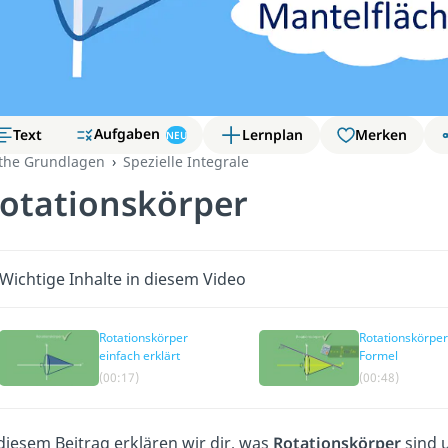
Aufgaben
Text
Lernplan
Merken
NEU
the Grundlagen
Spezielle Integrale
otationskörper
Wichtige Inhalte in diesem Video
Rotationskörper
Rotationskörper
einfach erklärt
Formel
(00:17)
(00:48)
diesem Beitrag erklären wir dir, was
Rotationskörper
sind u