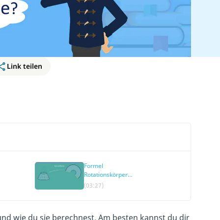
Link teilen
Formel
Rotationskörper
Mantelfläche
(03:27)
nd wie du sie berechnest. Am besten kannst du dir