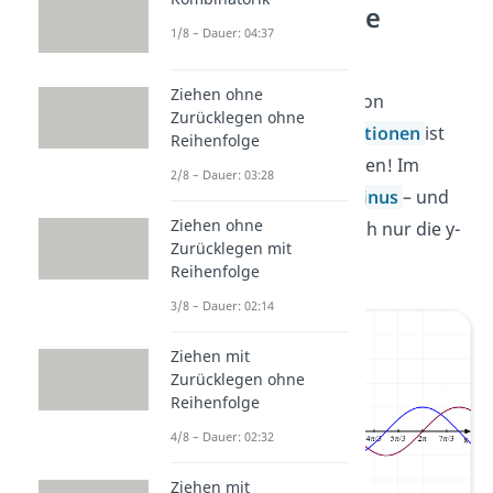
trigonometrische
1/8 – Dauer: 04:37
Funktionen
Ziehen ohne
Auch der Wertebereich von
Zurücklegen ohne
trigonometrischen Funktionen
ist
Reihenfolge
ganz einfach zu bestimmen! Im
2/8 – Dauer: 03:28
Normalfall nehmen die
Sinus
– und
Ziehen ohne
Cosinus
-Funktion nämlich nur die y-
Zurücklegen mit
Werte von
-1 bis 1
an.
Reihenfolge
3/8 – Dauer: 02:14
Ziehen mit
Zurücklegen ohne
Reihenfolge
4/8 – Dauer: 02:32
Ziehen mit