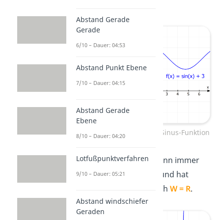
= [2; 4]
.
Abstand Gerade
Gerade
6/10 – Dauer: 04:53
Abstand Punkt Ebene
7/10 – Dauer: 04:15
Abstand Gerade
Ebene
Wertebereich verschobene Sinus-Funktion
8/10 – Dauer: 04:20
Lotfußpunktverfahren
Die
Tangens-Funktion
kann immer
alle y-Werte
annehmen und hat
9/10 – Dauer: 05:21
deshalb den Wertebereich
W = R
.
Abstand windschiefer
Geraden