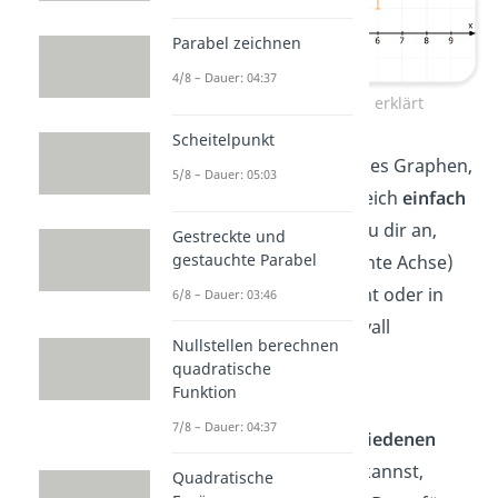
Parabel zeichnen
4/8 – Dauer: 04:37
Wertebereich einfach erklärt
Scheitelpunkt
Hast du eine Abbildung des Graphen,
5/8 – Dauer: 05:03
kannst du den Wertebereich
einfach
ablesen.
Dafür schaust du dir an,
Gestreckte und
gestauchte Parabel
welche y-Werte (senkrechte Achse)
deine
Funktion
insgesamt oder in
6/8 – Dauer: 03:46
einem bestimmten Intervall
Nullstellen berechnen
annehmen kann.
quadratische
Funktion
Wie du rechnerisch den
7/8 – Dauer: 04:37
Wertebereich bei verschiedenen
Funktionen
bestimmen kannst,
Quadratische