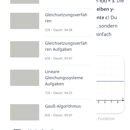
Form
f(x) = c
, zum Beispiel
f(x) = 3
. Die
Funktion hat immer
denselben y-
Gleichsetzungsverfah
Wert
, nämlich die
Konstante c
! Du
ren
musst also nicht rechnen, sondern
5/8 – Dauer: 04:38
kannst die Wertemenge einfach
ablesen:
W = {3}
Gleichsetzungsverfah
ren Aufgaben
6/8 – Dauer: 05:47
Lineare
Gleichungssysteme
Aufgaben
7/8 – Dauer: 04:25
Gauß-Algorithmus
8/8 – Dauer: 05:07
Wertebereich konstante Funktion