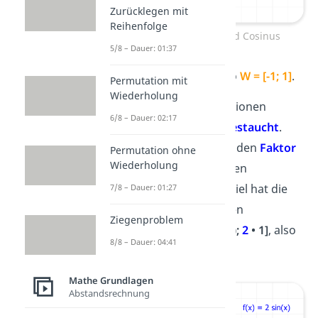
Zurücklegen mit
Reihenfolge
Wertebereich Sinus und Cosinus
5/8 – Dauer: 01:37
Der Wertebereich ist also
W = [-1; 1]
.
Permutation mit
Wiederholung
Manchmal sind die Funktionen
6/8 – Dauer: 02:17
jedoch
gestreckt
oder
gestaucht
.
Dann nimmst du einfach den
Faktor
Permutation ohne
Wiederholung
vor der Funktion mit in den
Wertebereich. Zum Beispiel hat die
7/8 – Dauer: 01:27
Funktion
f(x) =
2
sin(x)
den
Ziegenproblem
Wertebereich
W = [
2
• (-1);
2
• 1]
, also
8/8 – Dauer: 04:41
W = [-2; 2]
.
Mathe Grundlagen
Abstandsrechnung