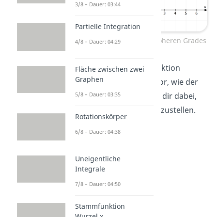
3/8 – Dauer: 03:44
Partielle Integration
Wertebereich Funktionen höheren Grades
4/8 – Dauer: 04:29
Tipp!
Hast du nur die Funktion
Fläche zwischen zwei
Graphen
gegeben, dann stell dir vor, wie der
5/8 – Dauer: 03:35
Graph aussieht
. Das hilft dir dabei,
dir den Wertebereich vorzustellen.
Rotationskörper
6/8 – Dauer: 04:38
Uneigentliche
Integrale
7/8 – Dauer: 04:50
Stammfunktion
Wurzel x