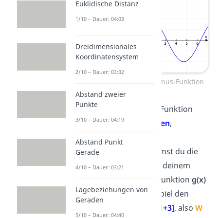
Euklidische Distanz
1/10 – Dauer: 04:03
Dreidimensionales
Koordinatensystem
2/10 – Dauer: 03:32
Wertebereich gestreckte Sinus-Funktion
Abstand zweier
Punkte
Ist die trigonometrische Funktion
3/10 – Dauer: 04:19
an der
y-Achse verschoben
,
verändert sich auch der
Abstand Punkt
Wertebereich. Dann nimmst du die
Gerade
Verschiebung
einfach zu deinem
4/10 – Dauer: 03:21
Wertebereich dazu. Die Funktion
g(x)
Lagebeziehungen von
= sin (x)
+ 3
hat zum Beispiel den
Geraden
Wertebereich
W = [-1
+3
; 1
+3
]
, also
W
5/10 – Dauer: 04:40