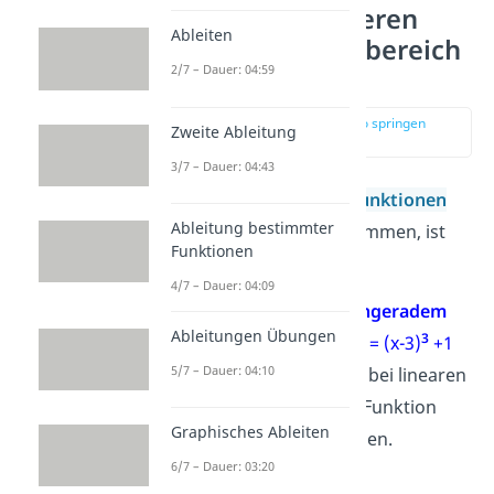
Funktionen höheren
Ableiten
Grades — Wertebereich
2/7 – Dauer: 04:59
bestimmen
zur Stelle im Video springen
Zweite Ableitung
(02:52)
3/7 – Dauer: 04:43
Den Wertebereich von
Funktionen
Ableitung bestimmter
höheren Grades
zu bestimmen, ist
Funktionen
gar nicht schwer!
4/7 – Dauer: 04:09
Bei Funktionen mit
ungeradem
Ableitungen Übungen
3
Exponenten
, z. B.
f(x) = (x-3)
+1
5/7 – Dauer: 04:10
gilt immer
W = R
. Wie bei linearen
Funktionen kann die Funktion
Graphisches Ableiten
jeden y-Wert annehmen.
6/7 – Dauer: 03:20