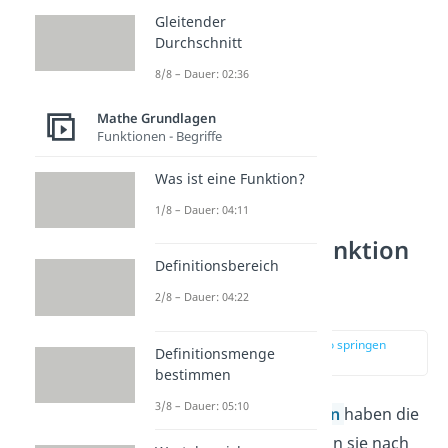
Gleitender
Durchschnitt
8/8 – Dauer: 02:36
Mathe Grundlagen
Funktionen - Begriffe
Was ist eine Funktion?
1/8 – Dauer: 04:11
Quadratische Funktion
Definitionsbereich
— Wertebereich
2/8 – Dauer: 04:22
bestimmen
zur Stelle im Video springen
Definitionsmenge
(01:58)
bestimmen
3/8 – Dauer: 05:10
Quadratische Funktionen
haben die
Form von
Parabeln
. Wenn sie nach