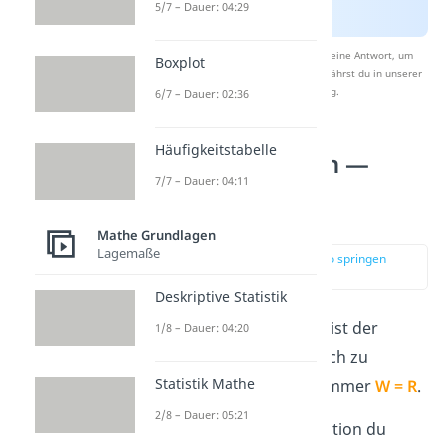
5/7 – Dauer: 04:29
Nach Beantwortung speichern wir deine Antwort, um
Boxplot
Studyflix zu verbessern. Mehr dazu erfährst du in unserer
Datenschutzerklärung
.
6/7 – Dauer: 02:36
Häufigkeitstabelle
Lineare Funktion —
7/7 – Dauer: 04:11
Wertebereich
bestimmen
Mathe Grundlagen
Lagemaße
zur Stelle im Video springen
(00:50)
Deskriptive Statistik
Bei
linearen Funktionen
ist der
1/8 – Dauer: 04:20
Wertebereich ganz einfach zu
Statistik Mathe
bestimmen, denn er ist immer
W = R
.
2/8 – Dauer: 05:21
Egal, welche lineare Funktion du