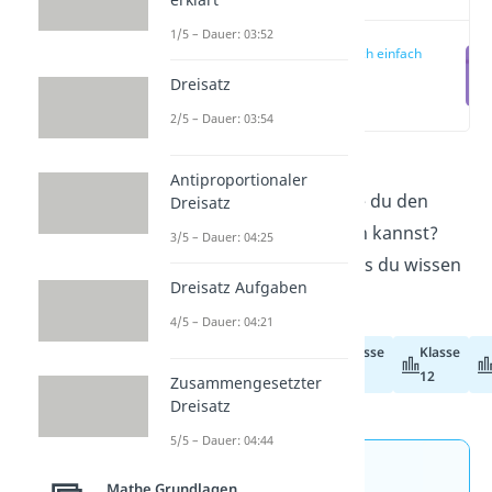
1/5 – Dauer: 03:52
Wertebereich einfach
erklärt
Dreisatz
(00:13)
2/5 – Dauer: 03:54
Du willst wissen, was der
Antiproportionaler
Wertebereich
ist und wie du den
Dreisatz
Wertebereich bestimmen kannst?
3/5 – Dauer: 04:25
Hier
erfährst du alles, was du wissen
Dreisatz Aufgaben
musst!
4/5 – Dauer: 04:21
Klasse
Klasse
Abiturvorbereitung
11
12
Zusammengesetzter
Dreisatz
5/5 – Dauer: 04:44
Jetzt neu: Teste dein
Mathe Grundlagen