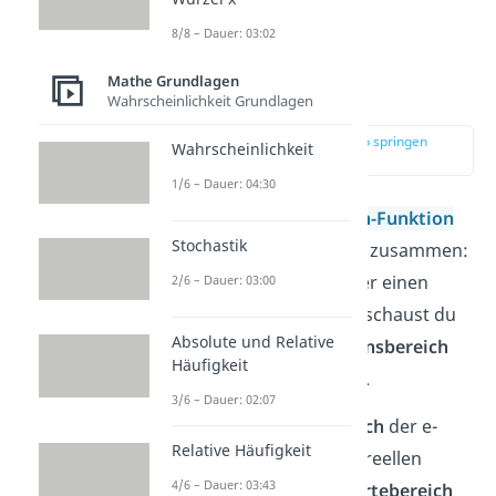
Wertebereich e-
8/8 – Dauer: 03:02
Funktion und ln-
Mathe Grundlagen
Funktion
Wahrscheinlichkeit Grundlagen
zur Stelle im Video springen
Wahrscheinlichkeit
(03:11)
1/6 – Dauer: 04:30
Die
e-Funktion
und die
ln-Funktion
Stochastik
hängen eng miteinander zusammen:
Um den
Wertebereich
der einen
2/6 – Dauer: 03:00
Funktion zu bestimmen, schaust du
Absolute und Relative
dir einfach den
Definitionsbereich
Häufigkeit
der anderen Funktion an.
3/6 – Dauer: 02:07
Der
Definitionsbereich
der e-
Relative Häufigkeit
Funktion enthält alle reellen
4/6 – Dauer: 03:43
Zahlen
D = R
. Der
Wertebereich