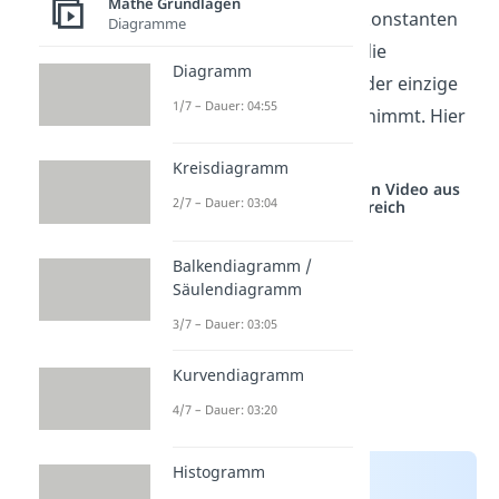
Mathe Grundlagen
Der Wertebereich einer konstanten
Diagramme
Funktion ist also immer die
Diagramm
Konstante
selbst. Sie ist der einzige
1/7 – Dauer: 04:55
Wert, den die y-Achse annimmt. Hier
ist das:
W = {3}
.
Kreisdiagramm
Studyflix vernetzt: Hier ein Video aus
2/7 – Dauer: 03:04
einem anderen Bereich
Balkendiagramm /
Säulendiagramm
3/7 – Dauer: 03:05
Kurvendiagramm
4/7 – Dauer: 03:20
Histogramm