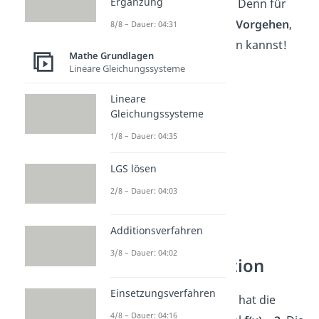
Ergänzung
schauen wir uns jetzt an. Denn für
jede Funktion gibt es ein
Vorgehen
,
8/8 – Dauer: 04:31
das du dir einfach merken kannst!
Mathe Grundlagen
Lineare Gleichungssysteme
Lineare
Gleichungssysteme
1/8 – Dauer: 04:35
LGS lösen
2/8 – Dauer: 04:03
Wertebereich
Additionsverfahren
bestimmen —
3/8 – Dauer: 04:02
konstante Funktion
Einsetzungsverfahren
Eine
konstante Funktion
hat die
4/8 – Dauer: 04:16