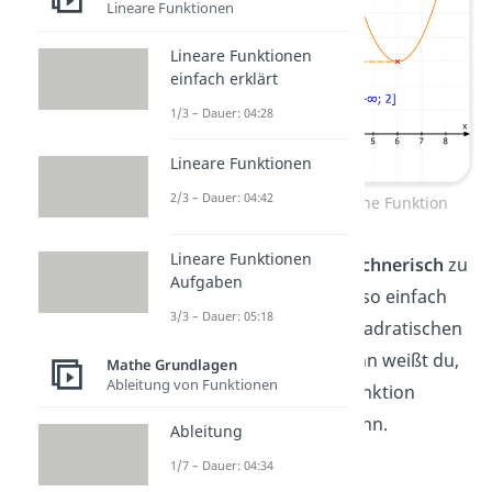
Lineare Funktionen
Lineare Funktionen
einfach erklärt
1/3 – Dauer: 04:28
Lineare Funktionen
2/3 – Dauer: 04:42
Wertebereich quadratische Funktion
Lineare Funktionen
Um den Wertebereich
rechnerisch
zu
Aufgaben
bestimmen, kannst du also einfach
3/3 – Dauer: 05:18
den
Extrempunkt
der quadratischen
Funktion berechnen. Dann weißt du,
Mathe Grundlagen
Ableitung von Funktionen
welchen
y-Wert
deine Funktion
höchstens annehmen kann.
Ableitung
1/7 – Dauer: 04:34