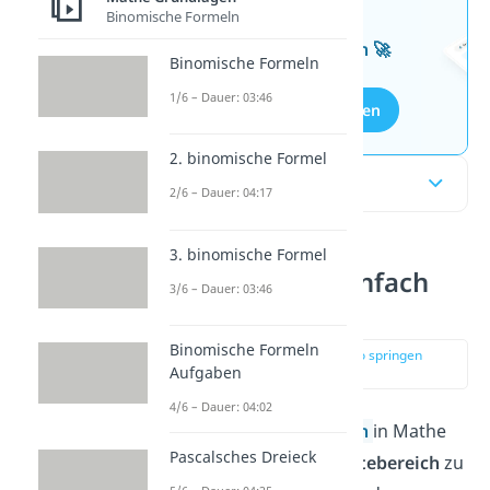
Wissen mit unseren
Binomische Formeln
kostenlosen Aufgaben 🚀
Binomische Formeln
1/6 – Dauer: 03:46
Aufgaben entdecken
2. binomische Formel
Inhaltsübersicht
2/6 – Dauer: 04:17
3. binomische Formel
Wertebereich einfach
3/6 – Dauer: 03:46
erklärt
Binomische Formeln
zur Stelle im Video springen
Aufgaben
(00:13)
4/6 – Dauer: 04:02
Bei der
Kurvendiskussion
in Mathe
Pascalsches Dreieck
gehört es dazu, den
Wertebereich
zu