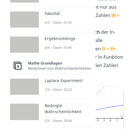
der e-Funktion besteht nur aus
Fakultät
den positiven reellen Zahlen
W =
5/6 – Dauer: 01:55
R+
.
Der
Definitionsbereich
der ln-
Ergebnismenge
Funktion enthält nur alle
6/6 – Dauer: 03:40
positiven reellen Zahlen
D = R+
.
Der
Wertebereich
der ln-Funktion
Mathe Grundlagen
besteht aus allen reellen Zahlen
Berechnen von Wahrscheinlichkeiten
W = R
.
Laplace Experiment
1/6 – Dauer: 02:20
Bedingte
Wahrscheinlichkeit
2/6 – Dauer: 03:04