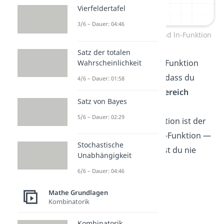
Vierfeldertafel
3/6 – Dauer: 04:46
Wertebereich e-Funktion und ln-Funktion
Satz der totalen
Tipp!
Merke dir für die e-Funktion
Wahrscheinlichkeit
und ln-Funktion einfach, dass du
4/6 – Dauer: 01:58
Definitions- und Wertebereich
Satz von Bayes
vertauschen kannst. Der
5/6 – Dauer: 02:29
Wertebereich der e-Funktion ist der
Definitionsbereich der ln-Funktion —
Stochastische
und andersrum! So musst du nie
Unabhängigkeit
etwas berechnen!
6/6 – Dauer: 04:46
Mathe Grundlagen
Wertebereich
Kombinatorik
bestimmen —
Kombinatorik