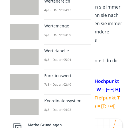
Wertebereich
oben geöffnet sind, haben sie immer
4/8 – Dauer: 04:12
einen
Tiefpunkt
. Und wenn sie nach
unten geöffnet sind, haben sie immer
Wertemenge
einen
Hochpunkt
. In die andere
5/8 – Dauer: 04:09
Richtung gehen sie bis ins
Unendliche
.
Wertetabelle
Für den
Wertebereich
kannst du dir
6/8 – Dauer: 05:01
merken:
Funktionswert
bei einer Parabel mit
Hochpunkt
7/8 – Dauer: 02:40
H
ist die Wertemenge
W = ]−∞; H]
bei einer Parabel mit
Tiefpunkt T
Koordinatensystem
ist die Wertemenge
W = [T; +∞[
8/8 – Dauer: 04:23
Mathe Grundlagen