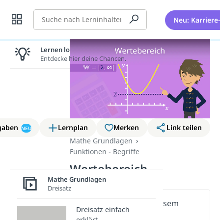
Suche
Neu: Karriere
Lernen lohnt sich!
Entdecke hier deine Chancen.
gaben
Lernplan
Merken
Link teilen
NEU
Mathe Grundlagen
Funktionen - Begriffe
Wertebereich
Mathe Grundlagen
Dreisatz
Wichtige Inhalte in diesem
Dreisatz einfach
Video
erklärt