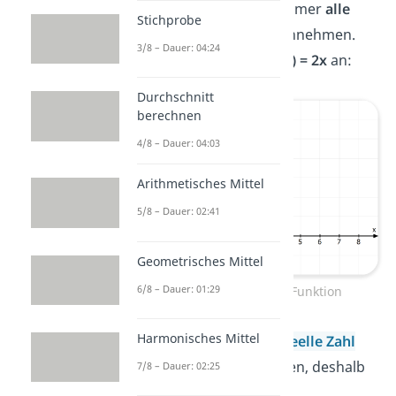
nämlich hast, sie kann immer
alle
Stichprobe
Werte auf der y-Achse
annehmen.
3/8 – Dauer: 04:24
Schau dir das Beispiel
f(x) = 2x
an:
Durchschnitt
berechnen
4/8 – Dauer: 04:03
Arithmetisches Mittel
5/8 – Dauer: 02:41
Geometrisches Mittel
6/8 – Dauer: 01:29
Wertebereich lineare Funktion
Harmonisches Mittel
Die Funktion kann
jede
reelle Zahl
auf der y-Achse annehmen, deshalb
7/8 – Dauer: 02:25
ist
W = R
.