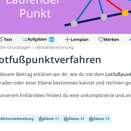
Aufgaben
Text
Lernplan
Merken
NEU
the Grundlagen
Abstandsrechnung
otfußpunktverfahren
diesem Beitrag erklären wir dir, wie du mit dem
Lotfußpunk
raden oder einer Ebene bestimmen kannst und rechnen gem
 unserem Erklärvideo findest du eine unkomplizierte und a
Abiturvorbereitung
Klasse 11
Klasse 12
Klasse 13