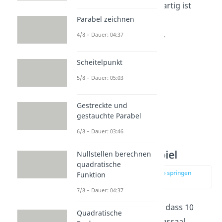
Objekt tatsächlich einzigartig ist
Parabel zeichnen
bezüglich seiner
Merkmalsausprägungen.
4/8 – Dauer: 04:37
Scheitelpunkt
5/8 – Dauer: 05:03
Gestreckte und
gestauchte Parabel
6/8 – Dauer: 03:46
Permutation Beispiel
Nullstellen berechnen
quadratische
zur Stelle im Video springen
Funktion
(00:30)
7/8 – Dauer: 04:37
Ein Beispiel hierfür wäre, dass 10
Quadratische
Studenten den Vorlesungssaal