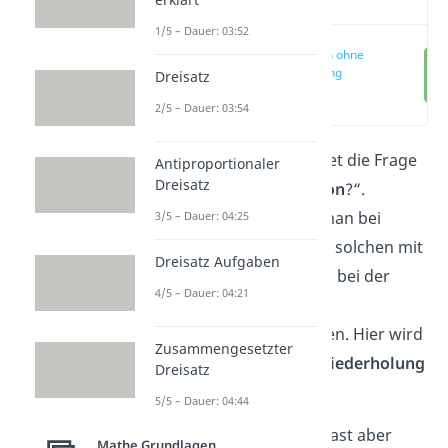
1/5 – Dauer: 03:52
Permutation ohne
Wiederholung
Dreisatz
(00:00)
2/5 – Dauer: 03:54
Dieser Artikel beantwortet die Frage
Antiproportionaler
Dreisatz
„
Was ist eine Permutation
?“.
Generell unterscheidet man bei
3/5 – Dauer: 04:25
Permutationen zwischen solchen mit
Dreisatz Aufgaben
oder ohne Wiederholung bei der
4/5 – Dauer: 04:21
Berechung der
Anordnungsmöglichkeiten. Hier wird
Zusammengesetzter
die
Permutation ohne Wiederholung
Dreisatz
erklärt.
5/5 – Dauer: 04:44
Du bist zwar textsicher hast aber
Mathe Grundlagen