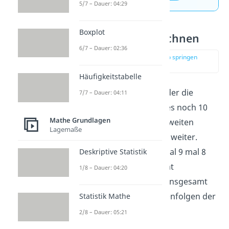
5/7 – Dauer: 04:29
Boxplot
Permutation berechnen
6/7 – Dauer: 02:36
zur Stelle im Video springen
(00:33)
Häufigkeitstabelle
Für den ersten Student, der die
7/7 – Dauer: 04:11
Vorlesung verlässt, gibt es noch 10
Mathe Grundlagen
Möglichkeiten. Für den zweiten
Lagemaße
schon nur noch 9 und so weiter.
Insgesamt gibt also 10 mal 9 mal 8
Deskriptive Statistik
mal 7 etc., also 10 Fakultät
1/8 – Dauer: 04:20
Möglichkeiten. Das sind insgesamt
3.628.800 mögliche Reihenfolgen der
Statistik Mathe
Studenten!
2/8 – Dauer: 05:21