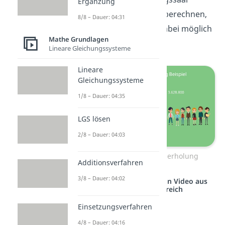
Ergänzung
verlassen. Nun sollst du berechnen,
8/8 – Dauer: 04:31
wie viele Reihenfolgen dabei möglich
Mathe Grundlagen
sind.
Lineare Gleichungssysteme
Lineare
Gleichungssysteme
1/8 – Dauer: 04:35
LGS lösen
2/8 – Dauer: 04:03
Permutation ohne Wiederholung
Additionsverfahren
3/8 – Dauer: 04:02
Studyflix vernetzt: Hier ein Video aus
einem anderen Bereich
Einsetzungsverfahren
4/8 – Dauer: 04:16