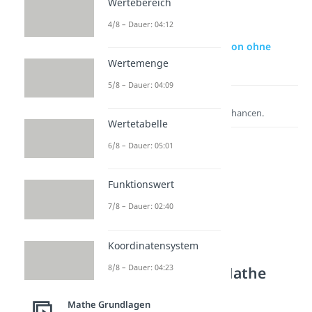
Wertebereich
4/8 – Dauer: 04:12
zur Videoseite: Permutation ohne
Wiederholung
Wertemenge
5/8 – Dauer: 04:09
Lernen lohnt sich!
Entdecke hier deine Chancen.
Wertetabelle
6/8 – Dauer: 05:01
Funktionswert
7/8 – Dauer: 02:40
Koordinatensystem
8/8 – Dauer: 04:23
Weitere Inhalte: Mathe
Grundlagen
Mathe Grundlagen
Kombinatorik