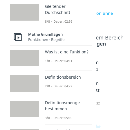
Gleitender
Durchschnitt
zur Videoseite: Permutation ohne
Wiederholung
8/8 – Dauer: 02:36
Mathe Grundlagen
Beliebte Inhalte aus dem Bereich
Funktionen - Begriffe
Mathe Grundlagen
Was ist eine Funktion?
1/8 – Dauer: 04:11
Ziegenpr
Euklidisc
Dreidim
oblem
he
ensional
Dauer: 04:41
Distanz
es
Definitionsbereich
Dauer: 04:03
Koordin
2/8 – Dauer: 04:22
atensyst
em
Definitionsmenge
Dauer: 03:32
bestimmen
3/8 – Dauer: 05:10