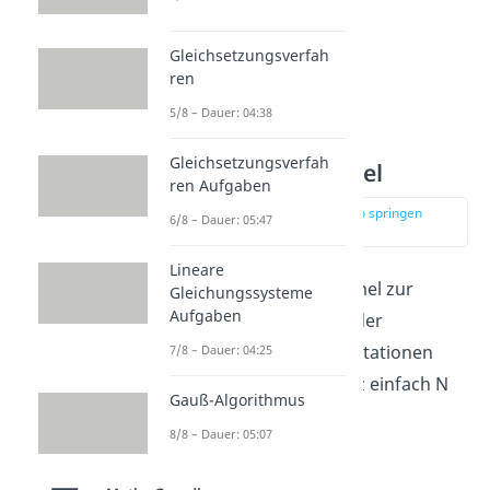
Gleichsetzungsverfah
ren
5/8 – Dauer: 04:38
Gleichsetzungsverfah
Permutation Formel
ren Aufgaben
zur Stelle im Video springen
6/8 – Dauer: 05:47
(01:03)
Lineare
Allgemein lautet die Formel zur
Gleichungssysteme
Aufgaben
Berechnung der Anzahl der
Möglichkeiten bei Permutationen
7/8 – Dauer: 04:25
ohne Wiederholung ganz einfach N
Gauß-Algorithmus
Fakultät:
8/8 – Dauer: 05:07