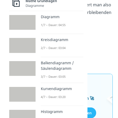
Mathe Grundlagen
Einfach gesagt multipliziert man also
Diagramme
einfach die Anzahl der verbleibenden
Diagramm
Möglichkeiten auf.
1/7 – Dauer: 04:55
Kreisdiagramm
2/7 – Dauer: 03:04
Balkendiagramm /
Säulendiagramm
3/7 – Dauer: 03:05
Jetzt neu: Teste dein
Kurvendiagramm
Wissen mit unseren
4/7 – Dauer: 03:20
kostenlosen Aufgaben 🚀
Histogramm
Aufgaben entdecken