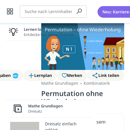
Suche
Neu: Karriere
Lernen lohnt sich!
Entdecke hier deine Chancen.
gaben
Lernplan
Merken
Link teilen
NEU
Mathe Grundlagen
Kombinatorik
Permutation ohne
Wiederholung
Mathe Grundlagen
Dreisatz
Wichtige Inhalte in diesem
Dreisatz einfach
Video
erklärt