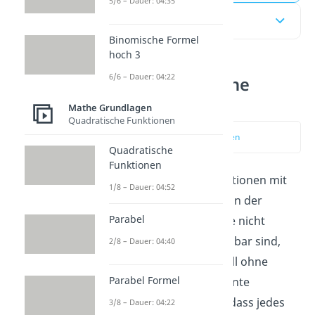
5/6 – Dauer: 04:35
Inhaltsübersicht
Binomische Formel
hoch 3
6/6 – Dauer: 04:22
Permutation ohne
Wiederholung
Mathe Grundlagen
Quadratische Funktionen
zum Video springen
Quadratische
Funktionen
Während es bei Permutationen mit
1/8 – Dauer: 04:52
Wiederholung Elemente in der
Parabel
Ausgangsmenge gibt, die nicht
voneinander unterscheidbar sind,
2/8 – Dauer: 04:40
unterscheiden sich im Fall ohne
Parabel Formel
Wiederholung alle Elemente
voneinander. Das heißt, dass jedes
3/8 – Dauer: 04:22