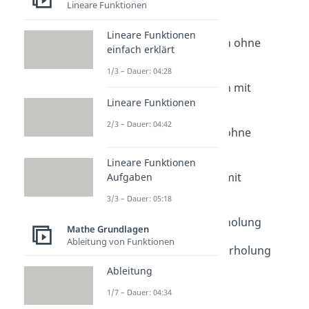
Lineare Funktionen
Kombinatorik
Dauer: 04:37
Lineare Funktionen
Ziehen ohne Zurücklegen ohne
einfach erklärt
Reihenfolge
1/3 – Dauer: 04:28
Dauer: 03:28
Ziehen ohne Zurücklegen mit
Lineare Funktionen
Reihenfolge
Dauer: 02:14
2/3 – Dauer: 04:42
Ziehen mit Zurücklegen ohne
Reihenfolge
Lineare Funktionen
Dauer: 02:32
Ziehen mit Zurücklegen mit
Aufgaben
Reihenfolge
3/3 – Dauer: 05:18
Dauer: 01:37
Permutation mit Wiederholung
Mathe Grundlagen
Dauer: 02:17
Ableitung von Funktionen
Permutation ohne Wiederholung
Dauer: 01:27
Ableitung
Ziegenproblem
1/7 – Dauer: 04:34
Dauer: 04:41