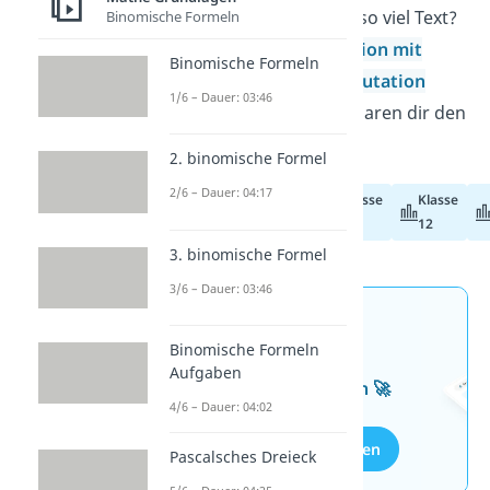
sicherlich keine Lust auf so viel Text?
Binomische Formeln
Unsere Videos
Permutation mit
Binomische Formeln
Wiederholung
und
Permutation
1/6 – Dauer: 03:46
ohne Wiederholung
ersparen dir den
Leseaufwand!
2. binomische Formel
2/6 – Dauer: 04:17
Klasse
Klasse
Abiturvorbereitung
11
12
3. binomische Formel
3/6 – Dauer: 03:46
Jetzt neu: Teste dein
Binomische Formeln
Wissen mit unseren
Aufgaben
kostenlosen Aufgaben 🚀
4/6 – Dauer: 04:02
Aufgaben entdecken
Pascalsches Dreieck