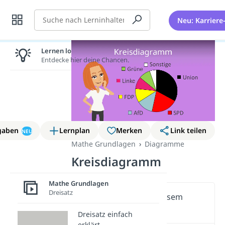
Suche
Neu: Karriere
Lernen lohnt sich!
Entdecke hier deine Chancen.
gaben
Lernplan
Merken
Link teilen
NEU
Mathe Grundlagen
Diagramme
Kreisdiagramm
Mathe Grundlagen
Dreisatz
Wichtige Inhalte in diesem
Video
Dreisatz einfach
erklärt