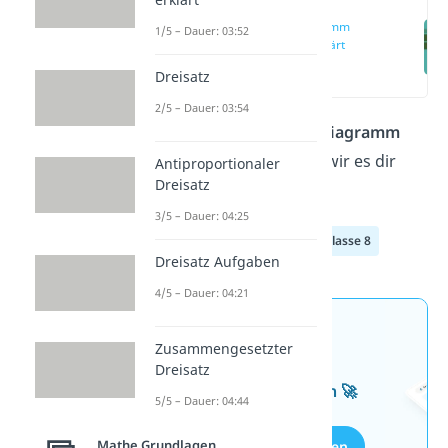
Kreisdiagramm
1/5 – Dauer: 03:52
einfach erklärt
(00:09)
Dreisatz
2/5 – Dauer: 03:54
Wie kannst du ein
Kreisdiagramm
zeichnen? Hier erklären wir es dir
Antiproportionaler
Dreisatz
Schritt für Schritt!
3/5 – Dauer: 04:25
Klasse 6
Klasse 7
Klasse 8
Dreisatz Aufgaben
4/5 – Dauer: 04:21
Jetzt neu: Teste dein
Zusammengesetzter
Wissen mit unseren
Dreisatz
kostenlosen Aufgaben 🚀
5/5 – Dauer: 04:44
Mathe Grundlagen
Aufgaben entdecken