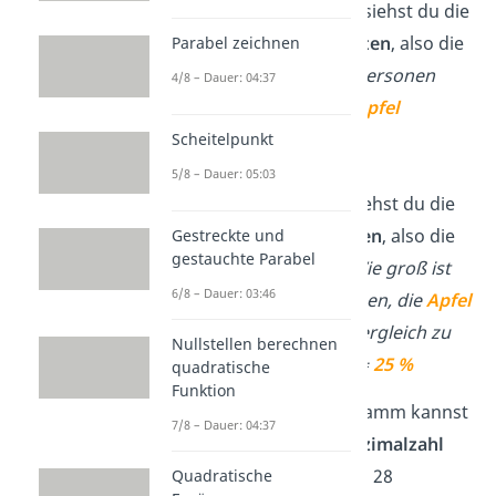
Im Säulendiagramm siehst du die
absoluten Häufigkeiten
, also die
Parabel zeichnen
Anzahlen
.
Wie viele Personen
4/8 – Dauer: 04:37
haben für das Obst
Apfel
gestimmt?
→
7
Scheitelpunkt
5/8 – Dauer: 05:03
Im Kreisdiagramm siehst du die
relativen Häufigkeiten
, also die
Gestreckte und
gestauchte Parabel
Anteile
in Prozent.
Wie groß ist
6/8 – Dauer: 03:46
der Anteil der Personen, die
Apfel
gewählt haben, im Vergleich zu
Nullstellen berechnen
allen anderen? →
=
25 %
quadratische
Funktion
Die Anteile im Kreisdiagramm kannst
7/8 – Dauer: 04:37
du als
Bruch
oder als
Dezimalzahl
schreiben. Beispiel:
7
von 28
Quadratische