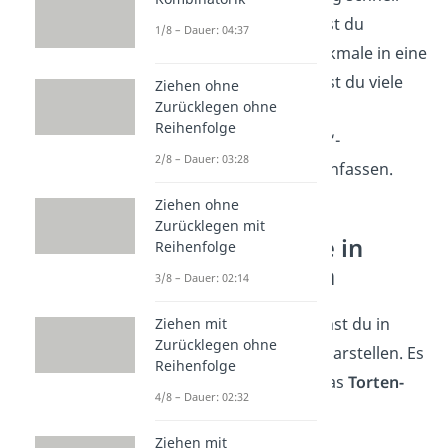
unübersichtlich. Möchtest du
1/8 – Dauer: 04:37
dennoch mehr als 7 Merkmale in eine
Grafik aufnehmen, kannst du viele
Ziehen ohne
Zurücklegen ohne
kleine Teilwerte in einen
Reihenfolge
gemeinsamen „Sonstige“-
2/8 – Dauer: 03:28
Kreisabschnitt zusammenfassen.
Ziehen ohne
Zurücklegen mit
Kreisdiagramme in
Reihenfolge
anderen Formen
3/8 – Dauer: 02:14
Das Kreisdiagramm kannst du in
Ziehen mit
Zurücklegen ohne
verschiedenen Formen
darstellen. Es
Reihenfolge
gibt zum Beispiel noch das
Torten-
4/8 – Dauer: 02:32
oder Ringdiagramm
.
Ziehen mit