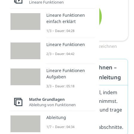
Lineare Funktionen
Lineare Funktionen
einfach erklärt
1/3 – Dauer: 04:28
Lineare Funktionen
Kreisdiagramm selbst zeichnen
2/3 – Dauer: 04:42
Kreisdiagramm zeichnen –
Lineare Funktionen
Schritt-für-Schritt-Anleitung
Aufgaben
3/3 – Dauer: 05:18
(1) Berechne die Winkel, indem
Mathe Grundlagen
du den Anteil mal 360° nimmst.
Ableitung von Funktionen
(2) Zeichne einen Kreis und trage
Ableitung
die Winkel ein.
(3) Beschrifte die Kreisabschnitte.
1/7 – Dauer: 04:34