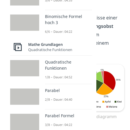
5/6 – Dauer: 04:35
Diagramme
.
Binomische Formel
Hier siehst du die Ergebnisse einer
hoch 3
Umfrage über das
Lieblingsobst
6/6 – Dauer: 04:22
einer Schulklasse in einem
Säulendiagramm und in einem
Mathe Grundlagen
Quadratische Funktionen
Kreisdiagramm:
Quadratische
Funktionen
1/8 – Dauer: 04:52
Parabel
2/8 – Dauer: 04:40
Parabel Formel
Säulendiagramm – Kreisdiagramm
3/8 – Dauer: 04:22