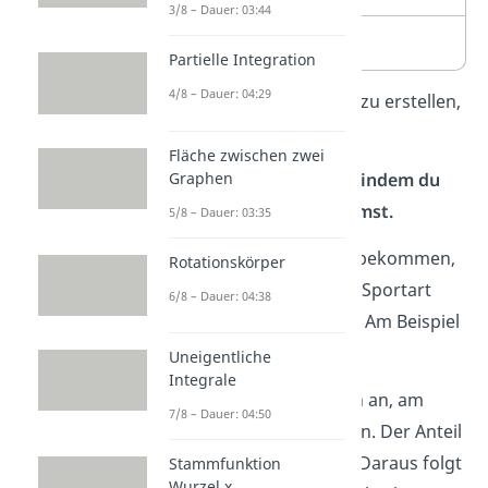
3/8 – Dauer: 03:44
Gesamt
20
Partielle Integration
4/8 – Dauer: 04:29
Um dein Kreisdiagramm zu erstellen,
gehst du so vor:
Fläche zwischen zwei
Graphen
(1) Berechne die Winkel, indem du
den Anteil mal 360° nimmst.
5/8 – Dauer: 03:35
Um zuerst den Anteil zu bekommen,
Rotationskörper
teilst du die Anzahl einer Sportart
6/8 – Dauer: 04:38
durch die Gesamtanzahl. Am Beispiel
Fußball
bedeutet das:
Uneigentliche
Integrale
9
von 20 Freunden geben an, am
7/8 – Dauer: 04:50
liebsten Fußball zu spielen. Der Anteil
entspricht also
= 0,45. Daraus folgt
Stammfunktion
Wurzel x