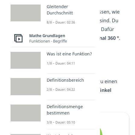
Gleitender
(1) Als Erstes willst du wissen, wie
Durchschnitt
groß die Anteile im Kreis sind. Du
8/8 – Dauer: 02:36
brauchst also die Winkel. Dafür
Mathe Grundlagen
rechnest du die
Anteile mal 360 °
.
Funktionen - Begriffe
· 360° = 180°
Was ist eine Funktion?
· 360° = 36°
1/8 – Dauer: 04:11
· 360° = 144°
Definitionsbereich
(2) Als Nächstes kannst du einen
Kreis zeichnen und die
Winkel
2/8 – Dauer: 04:22
eintragen
.
Definitionsmenge
bestimmen
3/8 – Dauer: 05:10