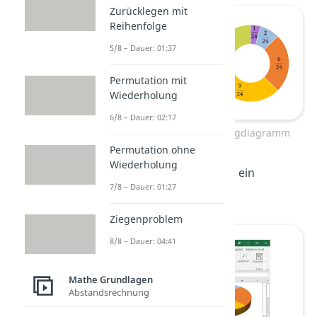
Zurücklegen mit
Reihenfolge
5/8 – Dauer: 01:37
Permutation mit
Wiederholung
6/8 – Dauer: 02:17
Tortendiagramm und Ringdiagramm
Permutation ohne
Wiederholung
Auch mit
Excel
kannst du ein
7/8 – Dauer: 01:27
Kreisdiagramm erstellen.
Ziegenproblem
8/8 – Dauer: 04:41
Mathe Grundlagen
Abstandsrechnung