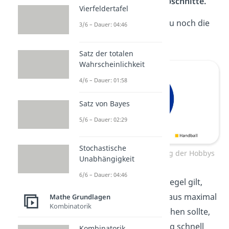
(3) Beschrifte die Kreisabschnitte.
Vierfeldertafel
Als Letztes beschriftest du noch die
3/6 – Dauer: 04:46
Kreisabschnitte. Klasse!
Satz der totalen
Wahrscheinlichkeit
4/6 – Dauer: 01:58
Satz von Bayes
5/6 – Dauer: 02:29
Stochastische
Kreisdiagramm – Verteilung der Hobbys
Unabhängigkeit
6/6 – Dauer: 04:46
Gut zu wissen:
Als Faustregel gilt,
dass ein Kreisdiagramm aus maximal
Mathe Grundlagen
Kombinatorik
7 Kreisabschnitten
bestehen sollte,
sonst wird die Darstellung schnell
Kombinatorik