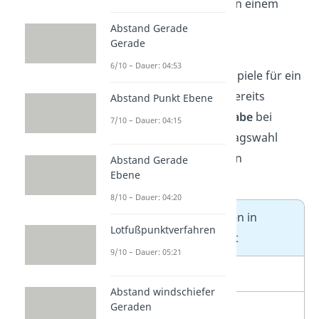
Schau dir hier nochmal an einem
Beispiel
an, wie du ein
Abstand Gerade
Gerade
Kreisdiagramm erstellst.
6/10 – Dauer: 04:53
Eines der häufigsten Beispiele für ein
Kreisdiagramm ist, wie bereits
Abstand Punkt Ebene
erwähnt, die
Stimmvergabe
bei
7/10 – Dauer: 04:15
Wahlen. Bei der Bundestagswahl
2017 kam es zu folgenden
Abstand Gerade
Ebene
Ergebnissen:
8/10 – Dauer: 04:20
Stimmen in
Lotfußpunktverfahren
Partei
Prozent
9/10 – Dauer: 05:21
Union
32,9
Abstand windschiefer
Geraden
SPD
20,5