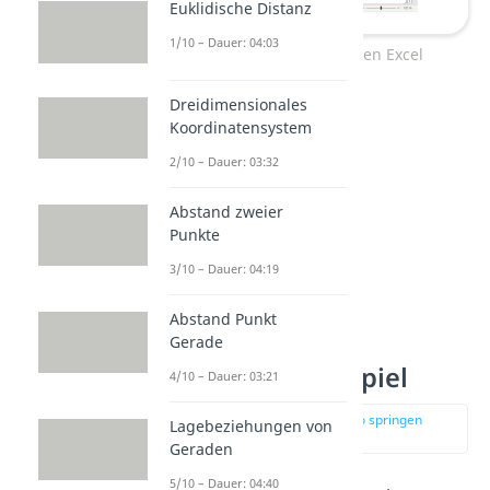
Euklidische Distanz
1/10 – Dauer: 04:03
Kreisdiagramm erstellen Excel
Dreidimensionales
Koordinatensystem
2/10 – Dauer: 03:32
Abstand zweier
Punkte
3/10 – Dauer: 04:19
Abstand Punkt
Kreisdiagramm
Gerade
erstellen — Beispiel
4/10 – Dauer: 03:21
zur Stelle im Video springen
Lagebeziehungen von
(01:09)
Geraden
5/10 – Dauer: 04:40