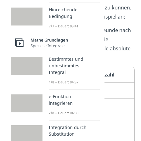
Kreisdiagramm erstellen zu können.
Hinreichende
Bedingung
Schau es dir an einem Beispiel an:
7/7 – Dauer: 03:41
Du befragst 20 deiner Freunde nach
ihrem
Lieblingshobby
. Die
Mathe Grundlagen
Spezielle Integrale
Befragung ergibt folgende absolute
Häufigkeiten:
Bestimmtes und
unbestimmtes
Integral
Hobby
Anzahl
1/8 – Dauer: 04:37
Fußball
9
e-Funktion
integrieren
Reiten
6
2/8 – Dauer: 04:30
Tanzen
4
Integration durch
Substitution
Handball
1