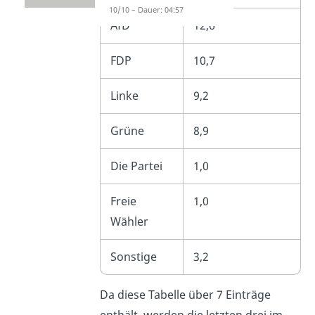
10/10 – Dauer: 04:57
AfD
12,6
FDP
10,7
Linke
9,2
Grüne
8,9
Die Partei
1,0
Freie
1,0
Wähler
Sonstige
3,2
Da diese Tabelle über 7 Einträge
enthält, werden die letzten drei im