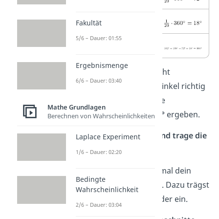
Handball
1
Fakultät
5/6 – Dauer: 01:55
Gesamt
20
Ergebnismenge
Tipp:
Du kannst ganz leicht
6/6 – Dauer: 03:40
überprüfen, ob du alle Winkel richtig
berechnet hast, denn ihre
Mathe Grundlagen
Summe
muss immer
360°
ergeben.
Berechnen von Wahrscheinlichkeiten
(2) Zeichne einen Kreis und trage die
Laplace Experiment
Winkel ein.
1/6 – Dauer: 02:20
Nun kannst du ganz normal dein
Bedingte
Kreisdiagramm zeichnen. Dazu trägst
Wahrscheinlichkeit
du die Winkel nacheinander ein.
2/6 – Dauer: 03:04