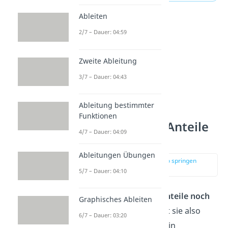
Ableiten
2/7 – Dauer: 04:59
Zweite Ableitung
3/7 – Dauer: 04:43
Ableitung bestimmter
Funktionen
Kreisdiagramm Anteile
4/7 – Dauer: 04:09
berechnen
Ableitungen Übungen
zur Stelle im Video springen
(00:46)
5/7 – Dauer: 04:10
Manchmal sind dir die
Anteile noch
Graphisches Ableiten
nicht gegeben
. Du musst sie also
6/7 – Dauer: 03:20
selber berechnen, um dein