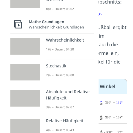
für den Winkel des Kreisabschnitts:
8/8 – Dauer: 03:02
Mathe Grundlagen
Für das Lieblingshobby Fußball ergibt
Wahrscheinlichkeit Grundlagen
sich also ein
162° Winkel
im
Wahrscheinlichkeit
Kreisdiagramm. Setzt du auch die
1/6 – Dauer: 04:30
restlichen Werte in die Formel ein,
erhältst du folgende Winkel für die
Stochastik
Hobbys:
2/6 – Dauer: 03:00
Hobby
Anzahl
Winkel
Absolute und Relative
Häufigkeit
Fußball
9
3/6 – Dauer: 02:07
Reiten
6
Relative Häufigkeit
4/6 – Dauer: 03:43
Tanzen
4