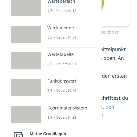
Wertebereich
4/8 – Dauer: 04:12
Wertemenge
Kreisdiagramm selbst zeichnen
5/8 – Dauer: 04:09
Tipp:
Zeichne vom Kreismittelpunkt
Wertetabelle
eine Linie senkrecht nach oben. An
6/8 – Dauer: 05:01
diese kannst du nun dein
Geodreieck
anlegen und den ersten
Funktionswert
Winkel einzeichnen.
7/8 – Dauer: 02:40
(3) Im letzten Schritt
beschriftest
du
deine Winkel nur noch mit den
Koordinatensystem
richtigen Anteilen! Super!
8/8 – Dauer: 04:23
Mathe Grundlagen