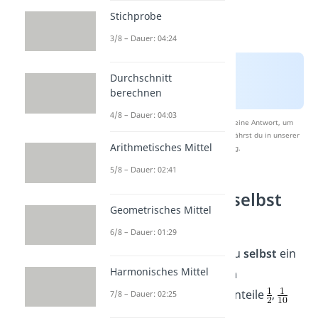
Stichprobe
3/8 – Dauer: 04:24
Durchschnitt
berechnen
4/8 – Dauer: 04:03
Nach Beantwortung speichern wir deine Antwort, um
Studyflix zu verbessern. Mehr dazu erfährst du in unserer
Arithmetisches Mittel
Datenschutzerklärung
.
5/8 – Dauer: 02:41
Kreisdiagramm selbst
Geometrisches Mittel
zeichnen
6/8 – Dauer: 01:29
Nun zeigen wir dir, wie du
selbst
ein
Harmonisches Mittel
Kreisdiagramm zeichnen
kannst. Nimm dazu die Anteile
,
7/8 – Dauer: 02:25
und
.