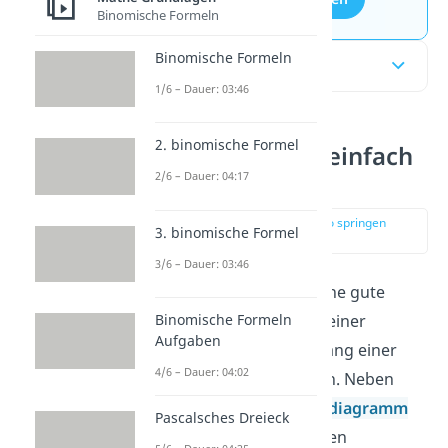
Binomische Formeln
Binomische Formeln
Inhaltsübersicht
1/6 – Dauer: 03:46
2. binomische Formel
Kreisdiagramm einfach
erklärt
2/6 – Dauer: 04:17
zur Stelle im Video springen
3. binomische Formel
(00:09)
3/6 – Dauer: 03:46
Ein
Kreisdiagramm
ist eine gute
Möglichkeit, Ergebnisse einer
Binomische Formeln
Aufgaben
Umfrage oder den Ausgang einer
4/6 – Dauer: 04:02
Wahl bildlich darzustellen. Neben
dem
Säulen- und Balkendiagramm
Pascalsches Dreieck
ist es eines der wichtigsten