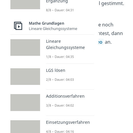
Ergänzung
Personen haben für Apfel gestimmt.
8/8 – Dauer: 04:31
Das sind
oder
0,25
.
Mathe Grundlagen
Wenn du Kreisdiagramme noch
Lineare Gleichungssysteme
schneller verstehen möchtest, dann
Lineare
schau dir jetzt unser
Video
an.
Gleichungssysteme
1/8 – Dauer: 04:35
LGS lösen
2/8 – Dauer: 04:03
Additionsverfahren
3/8 – Dauer: 04:02
Anteile im
Einsetzungsverfahren
Kreisdiagramm
4/8 – Dauer: 04:16