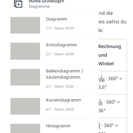
Mathe Grundlagen
Diagramme
Die wichtigsten
Anteile
und die
Diagramm
Größe ihrer
Winkel
im Kreis siehst du
1/7 – Dauer: 04:55
in dieser Übersichtstabelle:
Kreisdiagramm
Anteil
Anteil
Rechnung
in
als
und
2/7 – Dauer: 03:04
Prozent
Bruch
Winkel
Balkendiagramm /
Säulendiagramm
1 %
· 360° =
3,6°
3/7 – Dauer: 03:05
Kurvendiagramm
10 %
· 360° =
4/7 – Dauer: 03:20
36°
25 %
· 360° =
Histogramm