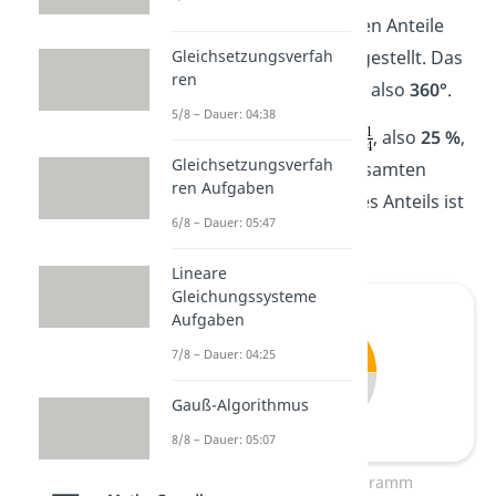
Im Kreisdiagramm werden Anteile
Gleichsetzungsverfah
vom Ganzen bildlich dargestellt. Das
ren
Ganze
ist der
volle Kreis
, also
360°
.
5/8 – Dauer: 04:38
Hast du einen Anteil von
, also
25 %
,
Gleichsetzungsverfah
ist das ein
Viertel
des gesamten
ren Aufgaben
Kreises. Der Winkel deines Anteils ist
6/8 – Dauer: 05:47
· 360°=
90°
.
Lineare
Gleichungssysteme
Aufgaben
7/8 – Dauer: 04:25
Gauß-Algorithmus
8/8 – Dauer: 05:07
Anteile im Kreisdiagramm