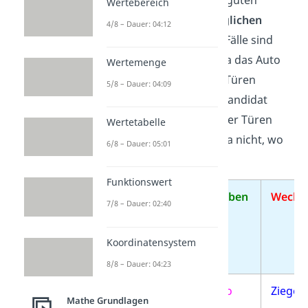
Eine Tabelle bietet einen guten
Wertebereich
Überblick über die
9
möglichen
4/8 – Dauer: 04:12
Spielverläufe
. Alle diese Fälle sind
gleich wahrscheinlich
, da das Auto
Wertemenge
zufällig
hinter einer der Türen
5/8 – Dauer: 04:09
versteckt
wird und der Kandidat
ebenso
zufällig
eine dieser Türen
Wertetabelle
auswählt
. Denn er weiß ja nicht, wo
6/8 – Dauer: 05:01
sich das Auto befindet.
Funktionswert
Auto
1.
Bleiben
Wechs
7/8 – Dauer: 02:40
hinter
Wahl
Tür
Tür
Koordinatensystem
Nr.
Nr.
8/8 – Dauer: 04:23
1
1
Auto
Ziege
Mathe Grundlagen