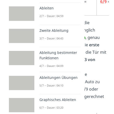
3/9
=
6/9
=
2
Ableiten
1/3
2/7 – Dauer: 04:59
Im Ziegenproblem führt die
Strategie, bei der ursprünglich
Zweite Ableitung
gewählten Tür zu
bleiben
,
genau
3/7 – Dauer: 04:43
dann zum
Erfolg
, wenn die
erste
Wahl
des Kandidaten auf die Tür mit
Ableitung bestimmter
Funktionen
dem
Auto
fällt. Das ist in
3 von
4/7 – Dauer: 04:09
insgesamt
9
möglichen
Spielverläufen der Fall. Die
Ableitungen Übungen
Wahrscheinlichkeit,
das Auto zu
5/7 – Dauer: 04:10
gewinnen, beträgt also 3/9 oder
gekürzt
1/3
. Das sind umgerechnet
Graphisches Ableiten
etwa
33,33 %
.
6/7 – Dauer: 03:20