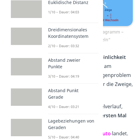
Euklidische Distanz
1/10 – Dauer: 04:03
Dreidimensionales
Ziegenproblem Baumdiagramm –
Koordinatensystem
Strategie „Wechseln“
2/10 – Dauer: 03:32
Um die
Gewinnwahrscheinlichkeit
Abstand zweier
für die
Wechselstrategie
am
Punkte
Baumdiagramm zum Ziegenproblem
3/10 – Dauer: 04:19
abzulesen, betrachten wir die Zweige,
Abstand Punkt
die bei dem
Auto
enden.
Gerade
Das wäre einmal der Spielverlauf,
4/10 – Dauer: 03:21
dass der Kandidat beim
ersten Mal
Lagebeziehungen von
das
Auto
wählt und beim
Geraden
Wechseln
wieder
beim
Auto
landet.
5/10 – Dauer: 04:40