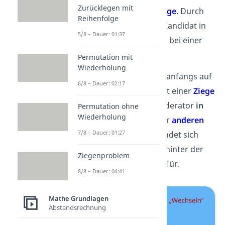
Zurücklegen mit
also immer noch eine
Ziege
. Durch
Reihenfolge
einen
Wechsel
wird der Kandidat in
5/8 – Dauer: 01:37
diesem Fall
zwangsläufig
bei einer
Ziege
landen.
Permutation mit
Wiederholung
Wenn der Kandidat aber anfangs auf
6/8 – Dauer: 02:17
eine der beiden Türen mit einer
Ziege
gesetzt hat, wird der Moderator
in
Permutation ohne
Wiederholung
jedem Fall
die Tür mit der
anderen
7/8 – Dauer: 01:27
Ziege
öffnen. Damit befindet sich
dann zu
100 %
das
Auto
hinter der
Ziegenproblem
übrigen verschlossenen Tür.
8/8 – Dauer: 04:41
Mathe Grundlagen
Abstandsrechnung