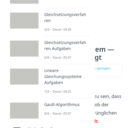
Gleichsetzungsverfah
ren
5/8 – Dauer: 04:38
Gleichsetzungsverfah
Das Ziegenproblem —
ren Aufgaben
Die Intuition trügt
6/8 – Dauer: 05:47
zur Stelle im Video springen
Lineare
(01:05)
Gleichungssysteme
Aufgaben
Die
intuitive Lösung
des
7/8 – Dauer: 04:25
Ziegenproblems scheint zu sein, dass
es gar
keine Rolle
spielt, ob der
Gauß-Algorithmus
Kandidat bei seiner ursprünglichen
8/8 – Dauer: 05:07
Wahl
bleibt
oder
wechselt
.