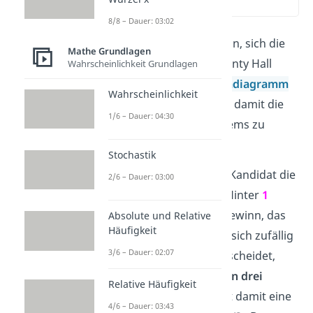
(02:12)
8/8 – Dauer: 03:02
Es kann auch hilfreich sein, sich die
Mathe Grundlagen
zwei Spielphasen des Monty Hall
Wahrscheinlichkeit Grundlagen
Problems in einem
Baumdiagramm
Wahrscheinlichkeit
zu veranschaulichen und damit die
1/6 – Dauer: 04:30
Lösung des Ziegenproblems zu
ermitteln.
Stochastik
Beim ersten Mal hat der Kandidat die
2/6 – Dauer: 03:00
Wahl zwischen
3 Türen.
Hinter
1
verbirgt sich der Hauptgewinn, das
Absolute und Relative
Häufigkeit
Auto
. Dass der Kandidat sich zufällig
3/6 – Dauer: 02:07
gerade für diese Tür entscheidet,
passiert also in
einem
von drei
Relative Häufigkeit
möglichen Fällen und hat damit eine
4/6 – Dauer: 03:43