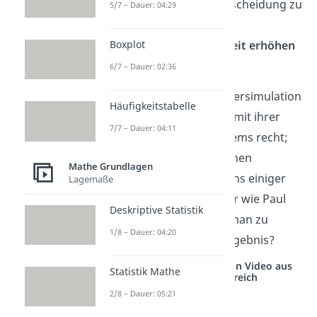
erklärte sie, dass die Entscheidung zu
5/7 – Dauer: 04:29
wechseln
die
Gewinnwahrscheinlichkeit erhöhen
Boxplot
würde!
6/7 – Dauer: 02:36
Wie sich in einer Computersimulation
Häufigkeitstabelle
herausstellte, behielt sie mit ihrer
7/7 – Dauer: 04:11
Lösung
des Ziegenproblems recht;
entgegen dem anfänglichen
Mathe Grundlagen
Misstrauen — auch seitens einiger
Lagemaße
berühmter Mathematiker wie Paul
Deskriptive Statistik
Erdös. Aber wie kommt man zu
1/8 – Dauer: 04:20
diesem verblüffenden Ergebnis?
Studyflix vernetzt: Hier ein Video aus
Statistik Mathe
einem anderen Bereich
2/8 – Dauer: 05:21