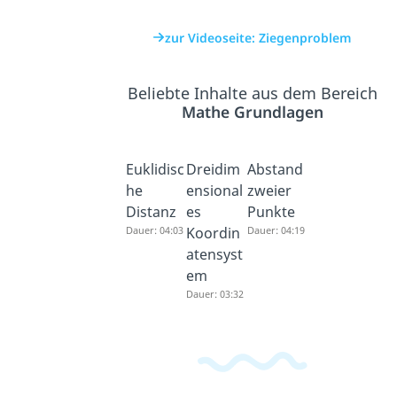
zur Videoseite: Ziegenproblem
Beliebte Inhalte aus dem Bereich
Mathe Grundlagen
Euklidisc
Dreidim
Abstand
he
ensional
zweier
Distanz
es
Punkte
Dauer: 04:03
Koordin
Dauer: 04:19
atensyst
em
Dauer: 03:32