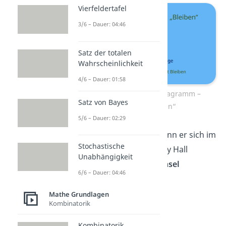
Vierfeldertafel
3/6 – Dauer: 04:46
Satz der totalen
Wahrscheinlichkeit
4/6 – Dauer: 01:58
Ziegenproblem Baumdiagramm –
Satz von Bayes
Strategie „Bleiben“
5/6 – Dauer: 02:29
Aber wie sieht es aus, wenn er sich im
Stochastische
zweiten Schritt des Monty Hall
Unabhängigkeit
Problems für einen
Wechsel
6/6 – Dauer: 04:46
entscheidet
?
Mathe Grundlagen
Kombinatorik
Kombinatorik