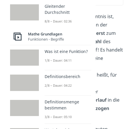
(01:50)
Gleitender
Durchschnitt
Die entscheidende Erkenntnis ist,
8/8 – Dauer: 02:36
dass man beim Berechnen der
Wahrscheinlichkeit
nicht erst
zum
Mathe Grundlagen
Funktionen - Begriffe
Zeitpunkt der
zweiten Wahl
des
Kandidaten ansetzen darf! Es handelt
Was ist eine Funktion?
sich hierbei nämlich um eine
1/8 – Dauer: 04:11
sogenannte
bedingte
Wahrscheinlichkeit.
Das heißt, für
Definitionsbereich
die Lösung des
2/8 – Dauer: 04:22
Ziegenproblems muss der
vorangegangene Spielverlauf
in die
Definitionsmenge
bestimmen
Betrachtungen mit
einbezogen
werden.
3/8 – Dauer: 05:10