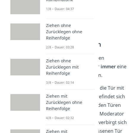
1/8 – Dauer: 04:37
Ziehen ohne
Zurücklegen ohne
Reihenfolge
Strategie Wechseln
2/8 – Dauer: 03:28
Unabhängig von der ersten
Ziehen ohne
Wahl
wird
der Moderator
immer
eine
Zurücklegen mit
Reihenfolge
Tür mit einer
Ziege
öffnen.
3/8 – Dauer: 02:14
Hat sich der Kandidat für die Tür mit
Ziehen mit
dem
Auto
entschieden, befindet sich
Zurücklegen ohne
hinter
beiden
verbleibenden Türen
Reihenfolge
eine
Ziege
. Nachdem der Moderator
4/8 – Dauer: 02:32
eine davon geöffnet hat, verbirgt sich
hinter der noch verschlossenen Tür
Ziehen mit