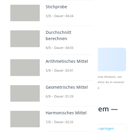
Stichprobe
3/8 – Dauer: 04:24
Durchschnitt
berechnen
4/8 – Dauer: 04:03
Arithmetisches Mittel
5/8 – Dauer: 02:41
Nach Beantwortung speichern wir deine Antwort, um
Studyflix zu verbessern. Mehr dazu erfährst du in unserer
Geometrisches Mittel
Datenschutzerklärung
.
6/8 – Dauer: 01:29
Das Ziegenproblem —
Harmonisches Mittel
Lösung
7/8 – Dauer: 02:25
zur Stelle im Video springen