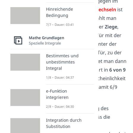
Entscheidet man sich dagegen im
Monty Hall Problem zu
wechseln
ist
Hinreichende
Bedingung
es genau
umgekehrt
: Wählt man
7/7 – Dauer: 03:41
zunächst eine Tür mit einer
Ziege
,
wird der Moderator die Tür mit der
Mathe Grundlagen
Spezielle Integrale
anderen Ziege
öffnen
. Hinter der
übrigen verschlossenen Tür, zu der
Bestimmtes und
man dann
wechselt
, findet man dann
unbestimmtes
Integral
also das
Auto
. Das passiert in
6 von 9
Fällen. Die Gewinnwahrscheinlichkeit
1/8 – Dauer: 04:37
beim Wechseln beträgt damit 6/9
e-Funktion
bzw.
2/3
(ca.
66,66 %
).
integrieren
2/8 – Dauer: 04:30
Tatsächlich ist die Lösung des
Ziegenproblems also, dass die
Integration durch
Gewinnchance
mit der
Substitution