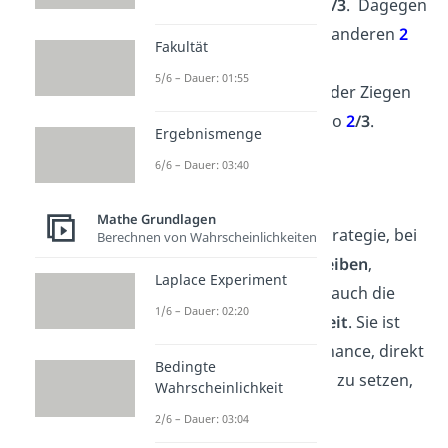
Wahrscheinlichkeit von
1
/3
. Dagegen
befinden sich hinter den anderen
2
Fakultät
Türen jeweils
Ziegen
. Die
5/6 – Dauer: 01:55
Wahrscheinlichkeit, eine der Ziegen
zu erwischen, beträgt also
2
/3
.
Ergebnismenge
6/6 – Dauer: 03:40
Strategie Bleiben
Mathe Grundlagen
Spielt der Kandidat die Strategie, bei
Berechnen von Wahrscheinlichkeiten
seiner ersten Wahl zu
bleiben
,
Laplace Experiment
bestimmt die erste Wahl auch die
1/6 – Dauer: 02:20
Gewinnwahrscheinlichkeit
. Sie ist
genau so hoch wie die Chance, direkt
Bedingte
auf die Tür mit dem
Auto
zu setzen,
Wahrscheinlichkeit
also
1/3
.
2/6 – Dauer: 03:04