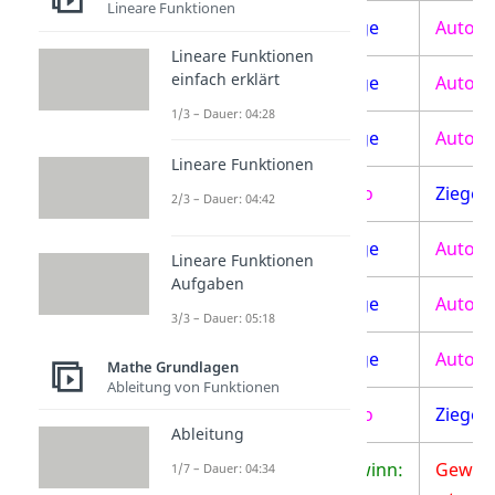
Lineare Funktionen
1
2
Ziege
Auto
Lineare Funktionen
einfach erklärt
1
3
Ziege
Auto
1/3 – Dauer: 04:28
2
1
Ziege
Auto
Lineare Funktionen
2
2
Auto
Ziege
2/3 – Dauer: 04:42
2
3
Ziege
Auto
Lineare Funktionen
Aufgaben
3
1
Ziege
Auto
3/3 – Dauer: 05:18
3
2
Ziege
Auto
Mathe Grundlagen
Ableitung von Funktionen
3
3
Auto
Ziege
Ableitung
Gewinn:
Gewinn
1/7 – Dauer: 04:34