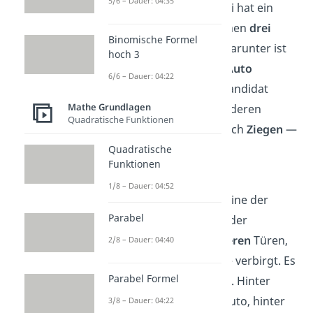
5/6 – Dauer: 04:35
„Geh aufs Ganze“
). Dabei hat ein
Kandidat die Wahl zwischen
drei
Binomische Formel
verschlossenen Türen
. Darunter ist
hoch 3
eine, hinter der sich ein
Auto
6/6 – Dauer: 04:22
verbirgt. Das kann der Kandidat
Mathe Grundlagen
gewinnen. Hinter den anderen
Quadratische Funktionen
beiden Türen befinden sich
Ziegen
—
daher auch der Name
Quadratische
Funktionen
Ziegenproblem.
1/8 – Dauer: 04:52
Hat sich der Spieler auf eine der
Parabel
Türen festgelegt,
öffnet
der
Moderator eine der
anderen
Türen,
2/8 – Dauer: 04:40
hinter der sich eine Ziege verbirgt. Es
Parabel Formel
bleiben
zwei
Türen übrig. Hinter
einer befindet sich das Auto, hinter
3/8 – Dauer: 04:22