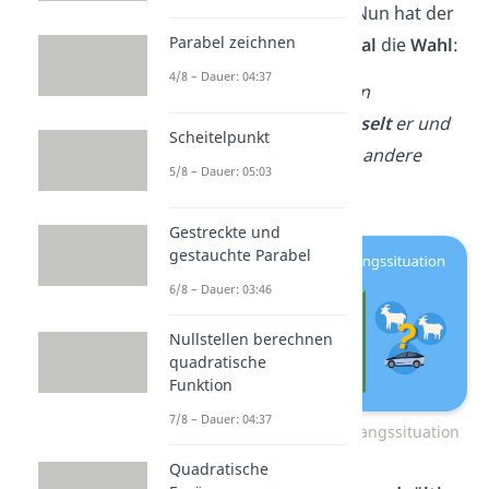
der anderen eine Ziege. Nun hat der
Parabel zeichnen
Kandidat zum
zweiten Mal
die
Wahl
:
4/8 – Dauer: 04:37
Bleibt
er bei seiner ersten
Entscheidung oder
wechselt
er und
Scheitelpunkt
setzt stattdessen auf die andere
5/8 – Dauer: 05:03
verschlossene Tür?
Gestreckte und
gestauchte Parabel
6/8 – Dauer: 03:46
Nullstellen berechnen
quadratische
Funktion
7/8 – Dauer: 04:37
Das Ziegenproblem – Ausgangssituation
Quadratische