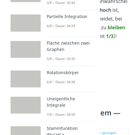
Wechselstrategie
(Gewinnwahrschei
3/8 – Dauer: 03:44
nlichkeit
2/3
)
doppelt so hoch
ist,
Partielle Integration
als wenn man sich entscheidet, bei
4/8 – Dauer: 04:29
der ursprünglichen Wahl zu
bleiben
(Gewinnwahrscheinlichkeit
1/3
)!
Fläche zwischen zwei
Graphen
5/8 – Dauer: 03:35
Rotationskörper
6/8 – Dauer: 04:38
Uneigentliche
Integrale
Das Ziegenproblem —
7/8 – Dauer: 04:50
Baumdiagramm
Stammfunktion
zur Stelle im Video springen
Wurzel x