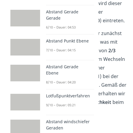
Da es nur ein
Auto
gibt, wird dieser
Fall aber
nie
(also mit einer
Abstand Gerade
Gerade
Wahrscheinlichkeit
von
0
) eintreten.
6/10 – Dauer: 04:53
Anders dagegen, wenn er zunächst
Abstand Punkt Ebene
eine der
Ziegen
erwischt, was mit
einer Wahrscheinlichkeit von
2/3
7/10 – Dauer: 04:15
zutrifft.
Dann wird er beim
Wechseln
Abstand Gerade
in
jedem Fall
(also mit einer
Ebene
Wahrscheinlichkeit
von
1
) bei der
8/10 – Dauer: 04:20
Tür mit dem
Auto
landen. Gemäß der
sogenannten
Pfadregel
erhalten wir
Lotfußpunktverfahren
die
Gewinnwahrscheinlichkeit
beim
9/10 – Dauer: 05:21
Wechseln
:
Abstand windschiefer
1/3 · 0 + 2/3 · 1 =
2/3
Geraden