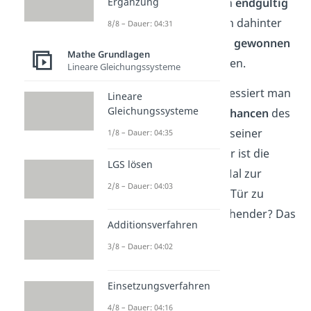
Damit entscheidet er sich
endgültig
Ergänzung
für eine Tür. Befindet sich dahinter
8/8 – Dauer: 04:31
das Auto, hat er das Spiel
gewonnen
Mathe Grundlagen
und darf das Auto behalten.
Lineare Gleichungssysteme
In der
Spieltheorie
interessiert man
Lineare
Gleichungssysteme
sich nun für die
Gewinnchancen
des
Kandidaten: Sollte er bei seiner
1/8 – Dauer: 04:35
ersten Wahl
bleiben
, oder ist die
LGS lösen
Strategie beim zweiten Mal zur
2/8 – Dauer: 04:03
anderen verschlossenen Tür zu
wechseln
erfolgversprechender? Das
Additionsverfahren
ist die große Frage des
3/8 – Dauer: 04:02
Ziegenproblems!
Einsetzungsverfahren
4/8 – Dauer: 04:16