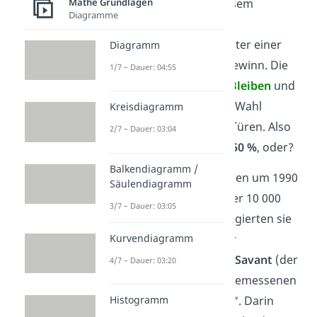
Mathe Grundlagen
Schließlich gibt es zu diesem
Diagramme
Zeitpunkt nur noch
zwei
verschlossene Türen. Hinter einer
Diagramm
verbirgt sich der Hauptgewinn. Die
1/7 – Dauer: 04:55
Entscheidung zwischen
Bleiben
und
Wechseln
entspricht der Wahl
Kreisdiagramm
zwischen diesen beiden Türen. Also
2/7 – Dauer: 03:04
eine
Gewinnchance
von
50 %
, oder?
Balkendiagramm /
Dieser Überzeugung waren um 1990
Säulendiagramm
auch die Autoren von über 10 000
3/7 – Dauer: 03:05
Leserbriefen. Empört reagierten sie
Kurvendiagramm
auf einen Beitrag von der
Kolumnistin
Marilyn vos Savant
(der
4/7 – Dauer: 03:20
Frau mit dem höchsten gemessenen
Histogramm
IQ!) im Magazin „Parade“. Darin