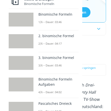
Binomische Formeln
Aufgaben entdecken
Binomische Formeln
1/6 – Dauer: 03:46
Inhaltsübersicht
2. binomische Formel
2/6 – Dauer: 04:17
Was ist das
Ziegenproblem?
3. binomische Formel
3/6 – Dauer: 03:46
zur Stelle im Video springen
(00:17)
Binomische Formeln
Aufgaben
Das
Ziegenproblem
(auch
Drei-
Türen-Dilemma
oder
Monty Hall
4/6 – Dauer: 04:02
Problem
) kommt aus der TV-Show
Pascalsches Dreieck
„Let’s make a deal“
(in Deutschland: