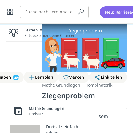
Suche
Neu: Karriere
Lernen lohnt sich!
Entdecke hier deine Chancen.
gaben
Lernplan
Merken
Link teilen
NEU
Mathe Grundlagen
Kombinatorik
Ziegenproblem
Mathe Grundlagen
Dreisatz
Wichtige Inhalte in diesem
Video
Dreisatz einfach
erklärt