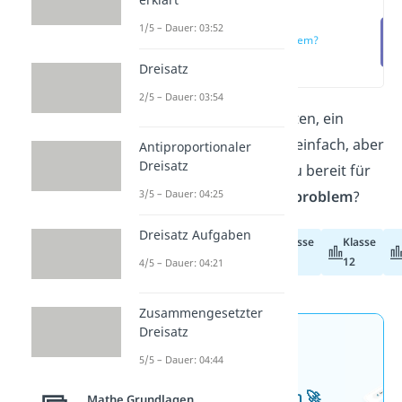
Was ist das
1/5 – Dauer: 03:52
Ziegenproblem?
(00:17)
Dreisatz
2/5 – Dauer: 03:54
Ein Glücksspiel: zwei Nieten, ein
Gewinn. Die Regeln sind einfach, aber
Antiproportionaler
Dreisatz
die Intuition trügt. Bist du bereit für
3/5 – Dauer: 04:25
unser
Video
zum
Ziegenproblem
?
Dreisatz Aufgaben
Klasse
Klasse
Abiturvorbereitung
11
12
4/5 – Dauer: 04:21
Zusammengesetzter
Dreisatz
Jetzt neu: Teste dein
5/5 – Dauer: 04:44
Wissen mit unseren
kostenlosen Aufgaben 🚀
Mathe Grundlagen