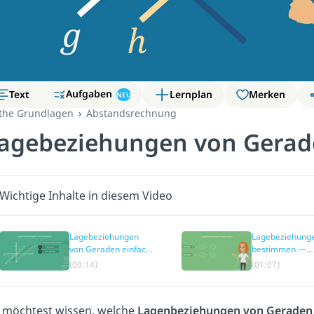
Aufgaben
Text
Lernplan
Merken
NEU
the Grundlagen
Abstandsrechnung
agebeziehungen von Gerad
Wichtige Inhalte in diesem Video
Lagebeziehungen
Lagebeziehung
von Geraden einfach
bestimmen —
erklärt
Anleitung
(00:14)
(01:07)
 möchtest wissen, welche
Lagenbeziehungen von Geraden