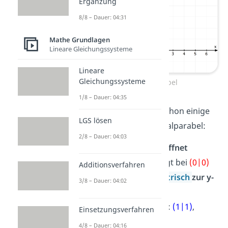
Ergänzung
8/8 – Dauer: 04:31
Mathe Grundlagen
Lineare Gleichungssysteme
Lineare
Gleichungssysteme
Die Normalparabel
1/8 – Dauer: 04:35
In der
Skizze
siehst du schon einige
LGS lösen
Eigenschaften der Normalparabel:
2/8 – Dauer: 04:03
Sie ist nach
oben geöffnet
Ihr
Scheitelpunkt
liegt bei
(0|0)
Additionsverfahren
Sie ist
achsensymmetrisch
zur y-
3/8 – Dauer: 04:02
Achse
Wichtige Punkte sind:
(1|1)
,
Einsetzungsverfahren
(-1|1)
,
(2|4)
,
(-2|4)
4/8 – Dauer: 04:16