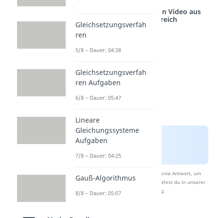
Studyflix vernetzt: Hier ein Video aus
einem anderen Bereich
Gleichsetzungsverfah
ren
5/8 – Dauer: 04:38
Gleichsetzungsverfah
ren Aufgaben
6/8 – Dauer: 05:47
Lineare
Gleichungssysteme
Aufgaben
7/8 – Dauer: 04:25
Nach Beantwortung speichern wir deine Antwort, um
Gauß-Algorithmus
Studyflix zu verbessern. Mehr dazu erfährst du in unserer
Datenschutzerklärung
.
8/8 – Dauer: 05:07