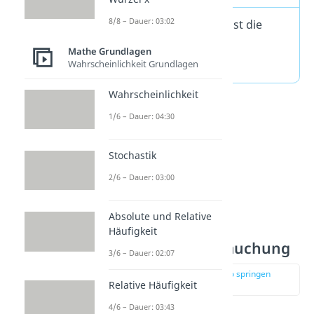
8/8 – Dauer: 03:02
Steht vor dem x² ein
–
, ist die
Parabel an der x-Achse
Mathe Grundlagen
gespiegelt.
Wahrscheinlichkeit Grundlagen
Wahrscheinlichkeit
1/6 – Dauer: 04:30
Stochastik
2/6 – Dauer: 03:00
Absolute und Relative
Häufigkeit
Streckung und Stauchung
3/6 – Dauer: 02:07
zur Stelle im Video springen
Relative Häufigkeit
(02:25)
4/6 – Dauer: 03:43