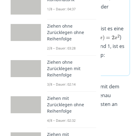
die Parabel gestreckt oder
1/8 – Dauer: 04:37
gestaucht wird.
Ziehen ohne
Ist sie größer als 1, ist es eine
Zurücklegen ohne
Streckung (Bsp:
)
Reihenfolge
Ist sie zwischen 0 und 1, ist es
2/8 – Dauer: 03:28
eine Stauchung (Bsp:
Ziehen ohne
)
Zurücklegen mit
Reihenfolge
3/8 – Dauer: 02:14
Was bei einer Streckung mit dem
Faktor 2, also f(x) =
2
x² genau
Ziehen mit
passiert, siehst du am besten an
Zurücklegen ohne
Reihenfolge
diesen Punkten:
4/8 – Dauer: 02:32
(0|
0
)
(0|
0
)
Ziehen mit
(1|
1
)
(1|
2
)