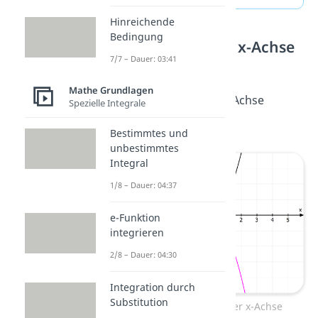
Hinreichende
Bedingung
Spiegelung an der x-Achse
7/7 – Dauer: 03:41
Außerdem kannst du die
Mathe Grundlagen
Normalparabel an der x-Achse
Spezielle Integrale
spiegeln
.
Bestimmtes und
unbestimmtes
Integral
1/8 – Dauer: 04:37
e-Funktion
integrieren
2/8 – Dauer: 04:30
Integration durch
Substitution
Normalparabel ist an der x-Achse