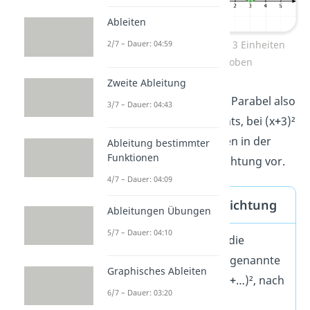
Ableiten
Normalparabel wurde um 3 Einheiten
2/7 – Dauer: 04:59
nach rechts verschoben
Zweite Ableitung
Bei (x
–
3)² schiebst du die Parabel also
3/7 – Dauer: 04:43
um 3 Einheiten nach rechts, bei (x
+
3)²
nach links. Das Vorzeichen in der
Ableitung bestimmter
Funktionen
Klammer gibt also die Richtung vor.
4/7 – Dauer: 04:09
Verschiebung in x-Richtung
Ableitungen Übungen
5/7 – Dauer: 04:10
Bei (x
–
…)², schiebst du die
Normalparabel um die genannte
Graphisches Ableiten
Zahl nach
rechts
. Bei (x
+
…)², nach
6/7 – Dauer: 03:20
links
.