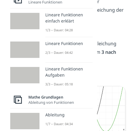
Das kannst du auch in der
Lineare Funktionen
zugehörigen Funktionsgleichung der
Lineare Funktionen
Parabel erkennen:
einfach erklärt
1/3 – Dauer: 04:28
Bei folgender Funktionsgleichung
Lineare Funktionen
würdest du den Graph um
3 nach
2/3 – Dauer: 04:42
rechts
verschieben:
Lineare Funktionen
Aufgaben
3/3 – Dauer: 05:18
Mathe Grundlagen
Ableitung von Funktionen
Ableitung
1/7 – Dauer: 04:34