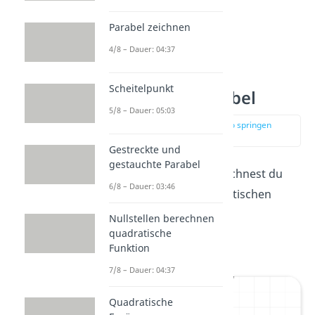
Parabel zeichnen
4/8 – Dauer: 04:37
Scheitelpunkt
Die Normalparabel
5/8 – Dauer: 05:03
zur Stelle im Video springen
(00:39)
Gestreckte und
gestauchte Parabel
Als Normalparabel bezeichnest du
6/8 – Dauer: 03:46
den Graphen der quadratischen
Funktion f(x) = x².
Nullstellen berechnen
quadratische
Sie sieht so aus:
Funktion
7/8 – Dauer: 04:37
Quadratische