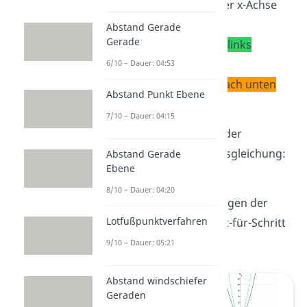
Sie wurde
nicht
an der x-Achse
gespiegelt.
Abstand Gerade
Gerade
Sie wurde um
3 nach links
verschoben.
6/10 – Dauer: 04:53
Zuletzt wurde sie
1 nach unten
Abstand Punkt Ebene
verschoben.
7/10 – Dauer: 04:15
All das siehst du auch in der
dazugehörigen Funktionsgleichung:
Abstand Gerade
Ebene
f(x)=
2
(x
+3
)²
-1
8/10 – Dauer: 04:20
Hier sind die Veränderungen der
Lotfußpunktverfahren
Parabeln nochmal Schritt-für-Schritt
zu sehen:
9/10 – Dauer: 05:21
Abstand windschiefer
Geraden