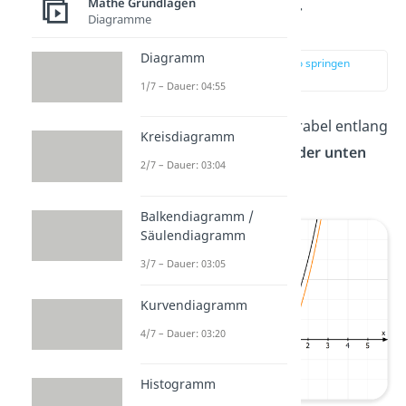
Verschiebung in y-
Mathe Grundlagen
Diagramme
Richtung
Diagramm
zur Stelle im Video springen
(01:16)
1/7 – Dauer: 04:55
Du kannst die Normalparabel entlang
Kreisdiagramm
der y-Achse nach
oben oder unten
2/7 – Dauer: 03:04
bewegen.
Balkendiagramm /
Säulendiagramm
3/7 – Dauer: 03:05
Kurvendiagramm
4/7 – Dauer: 03:20
Histogramm