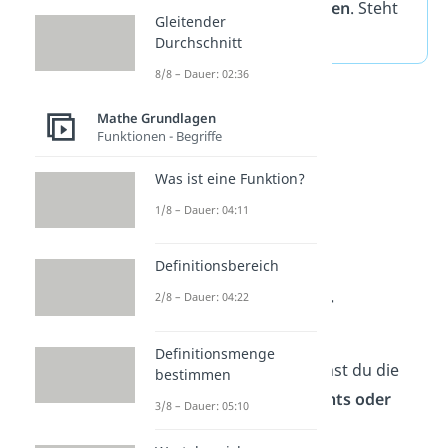
genannte Zahl nach
oben
. Steht
Gleitender
dort ein
–
, nach
unten
.
Durchschnitt
8/8 – Dauer: 02:36
Mathe Grundlagen
Funktionen - Begriffe
Was ist eine Funktion?
1/8 – Dauer: 04:11
Definitionsbereich
Verschiebung in x-
2/8 – Dauer: 04:22
Richtung
Definitionsmenge
Entlang der x-Achse kannst du die
bestimmen
Normalparabel nach
rechts oder
3/8 – Dauer: 05:10
links
bewegen.