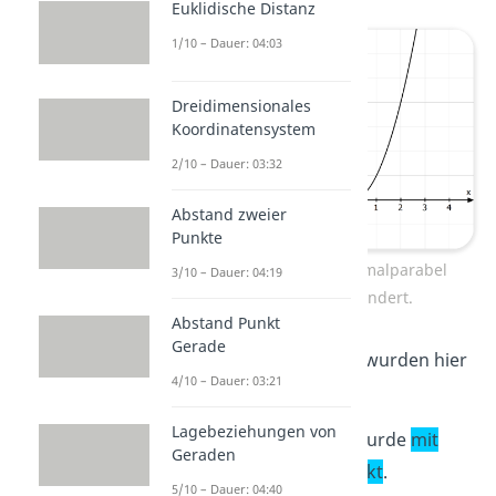
Euklidische Distanz
1/10 – Dauer: 04:03
Dreidimensionales
Koordinatensystem
2/10 – Dauer: 03:32
Abstand zweier
Punkte
Hier wurden an der Normalparabel
3/10 – Dauer: 04:19
mehrere Dinge verändert.
Abstand Punkt
Gerade
Welche Veränderungen wurden hier
4/10 – Dauer: 03:21
durchgeführt?
Lagebeziehungen von
Die Normalparabel wurde
mit
Geraden
dem Faktor 2 gestreckt
.
5/10 – Dauer: 04:40