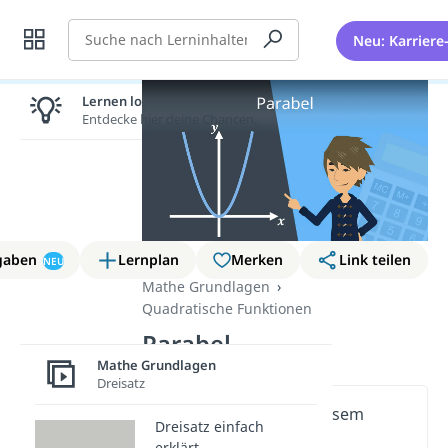
Suche
Neu: Karriere
Lernen lohnt sich!
Entdecke hier deine Chancen.
gaben
Lernplan
Merken
Link teilen
NEU
Mathe Grundlagen
Quadratische Funktionen
Parabel
Mathe Grundlagen
Dreisatz
Wichtige Inhalte in diesem
Dreisatz einfach
Video
erklärt