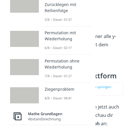
Zurücklegen mit
(-1|
1
)
(-1|
2
)
Reihenfolge
(2|
4
)
(2|
8
)
5/8 – Dauer: 01:37
(-2|
4
)
(-2|
8
)
Permutation mit
Du multiplizierst also immer alle y-
Wiederholung
Werte auf der Parabel mit dem
6/8 – Dauer: 02:17
entsprechenden Faktor.
Permutation ohne
Wiederholung
Die Scheitelpunktform
7/8 – Dauer: 01:27
zur Stelle im Video springen
Ziegenproblem
(03:12)
8/8 – Dauer: 04:41
Du kannst all dein Wissen jetzt auch
Mathe Grundlagen
gleichzeitig anwenden! Schau dir
Abstandsrechnung
dazu den folgenden
Graph
an: