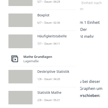
5/7 – Dauer: 04:29
Normalparabel wurde um 1 Einheit nach
unten verschoben
Boxplot
Hier wurde die Parabel um 1 Einheit
6/7 – Dauer: 02:36
nach unten verschoben
! Der
Scheitelpunkt ist also nicht mehr
Häufigkeitstabelle
(0|0), sondern (0|-1).
7/7 – Dauer: 04:11
Das siehst du auch in der
Mathe Grundlagen
Funktionsgleichung:
Lagemaße
Deskriptive Statistik
1/8 – Dauer: 04:20
Andersherum würdest du bei dieser
Funktionsgleichung den Graphen um
Statistik Mathe
eine Einheit nach
oben verschieben
:
2/8 – Dauer: 05:21