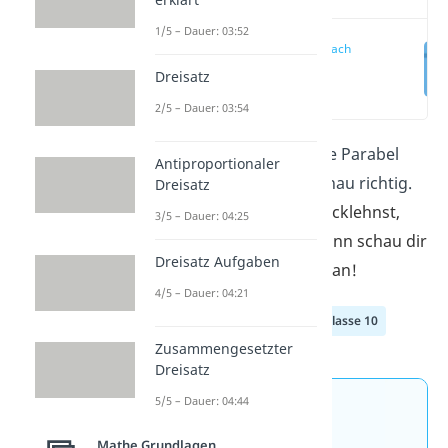
1/5 – Dauer: 03:52
Parabel einfach
erklärt
Dreisatz
(00:11)
2/5 – Dauer: 03:54
Du willst wissen, was eine Parabel
Antiproportionaler
ist? Dann bist du hier genau richtig.
Dreisatz
Wenn du dich lieber zurücklehnst,
3/5 – Dauer: 04:25
anstatt Texte zu lesen, dann schau dir
Dreisatz Aufgaben
einfach hier unser
Video
an!
4/5 – Dauer: 04:21
Klasse 8
Klasse 9
Klasse 10
Zusammengesetzter
Dreisatz
5/5 – Dauer: 04:44
Jetzt neu: Teste dein
Wissen mit unseren
Mathe Grundlagen