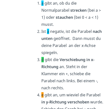
a
gibt an, ob du die
Normalparabel
strecken
(bei a >
1) oder
stauchen
(bei 0 < a < 1)
musst.
Ist
a
negativ, ist die Parabel
nach
unten
geöffnet. Dann musst du
deine Parabel an der x-Achse
spiegeln.
d
gibt die
Verschiebung in x-
Richtung
an. Steht in der
Klammer ein +, schiebe die
Parabel nach links. Bei einem -,
nach rechts.
e
gibt an, um wieviel die Parabel
in
y-Richtung verschoben
wurde.
Schiebe den Graph bei + nach