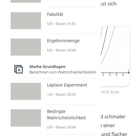
Die
Breite
der Parabel lässt sich
ebenfalls verändern.
Fakultät
5/6 – Dauer: 01:55
Ergebnismenge
6/6 – Dauer: 03:40
Mathe Grundlagen
Berechnen von Wahrscheinlichkeiten
Laplace Experiment
Normalparabel ist gestreckt bzw.
1/6 – Dauer: 02:20
gestaucht
Bedingte
Ist die Parabel spitzer und schmaler
Wahrscheinlichkeit
als davor, sprichst du von einer
2/6 – Dauer: 03:04
Streckung
. Ist sie breiter und flacher