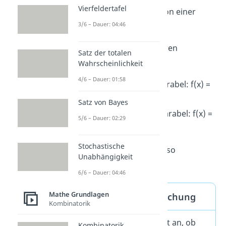
Vierfeldertafel
geworden, sprichst du von einer
3/6 – Dauer: 04:46
Stauchung
.
Das siehst du auch an ihren
Satz der totalen
Funktionsgleichungen:
Wahrscheinlichkeit
4/6 – Dauer: 01:58
für die
gestreckte
Parabel: f(x) =
2
x²
Satz von Bayes
für die
gestauchte
Parabel: f(x) =
5/6 – Dauer: 02:29
½
x²
Stochastische
Die
Zahl vor dem x²
ist also
Unabhängigkeit
entscheidend.
6/6 – Dauer: 04:46
Mathe Grundlagen
Streckung und Stauchung
Kombinatorik
Die Zahl vor dem x² gibt an, ob
Kombinatorik