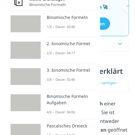
Binomische Formeln
kostenlosen Aufgaben 🚀
Binomische Formeln
Aufgaben entdecken
1/6 – Dauer: 03:46
Inhaltsübersicht
2. binomische Formel
2/6 – Dauer: 04:17
Parabel einfach erklärt
3. binomische Formel
3/6 – Dauer: 03:46
zur Stelle im Video springen
(00:11)
Binomische Formeln
Aufgaben
Eine
Parabel
ist der
Graph
einer
quadratischen Funktion
. Sie ist
4/6 – Dauer: 04:02
bogenförmig und kann entweder
Pascalsches Dreieck
nach oben
oder
nach unten
geöffnet