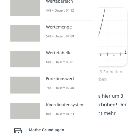
Wertebereich
4/8 – Dauer: 04:12
Wertemenge
5/8 – Dauer: 04:09
Wertetabelle
6/8 – Dauer: 05:01
Normalparabel wurde um 3 Einheiten
Funktionswert
nach links verschoben
7/8 – Dauer: 02:40
Die Normalparabel wurde hier um 3
Einheiten
nach links verschoben
! Der
Koordinatensystem
Scheitelpunkt ist also nicht mehr
8/8 – Dauer: 04:23
(0|0), sondern (-3|0).
Mathe Grundlagen