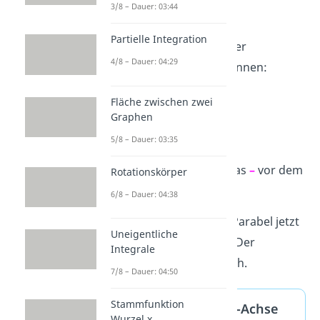
gespiegelt
3/8 – Dauer: 03:44
Partielle Integration
Das kannst du auch an der
4/8 – Dauer: 04:29
Funktionsgleichung erkennen:
Fläche zwischen zwei
Graphen
Der Unterschied zur
5/8 – Dauer: 03:35
Funktionsgleichung der
Normalparabel ist also das
–
vor dem
Rotationskörper
x².
6/8 – Dauer: 04:38
Es sorgt dafür, dass die Parabel jetzt
Uneigentliche
nach unten
geöffnet ist. Der
Integrale
Scheitelpunkt bleibt gleich.
7/8 – Dauer: 04:50
Stammfunktion
Spiegelung an der x-Achse
Wurzel x