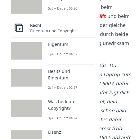
Fehleridentität, wenn beim
5/5 – Dauer: 06:30
Verpflichtungsgeschäft
und beim
Verfügungsgeschäft
der gleiche
Recht
Eigentum und Copyright
Fehler auftritt und dadurch beide
Geschäfte gleichzeitig unwirksam
Eigentum
werden.
1/4 – Dauer: 04:07
Beispiel für Fehleridentität
: Du
Besitz und
bietest im Internet deinen Laptop zum
Eigentum
Verkauf an und möchtest 500 € dafür
2/4 – Dauer: 02:57
haben. Ein möglicher Käufer lügt dich
bewusst an und behauptet, dein
Was bedeutet
Copyright?
Laptop sei so alt, dass es schon bald
3/4 – Dauer: 04:24
keine notwendigen Updates dafür
gäbe. Er sagt dir, du könntest froh
Lizenz
sein, wenn er ihn dir für 150 € abkauft.