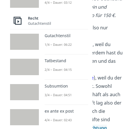
4/4 – Dauer: 03:12
Du glaubst ihm, willigst ein und
verkaufst ihm den Laptop für 150 €.
Recht
Gutachtenstil
Du hast deinen Vertrag also nur
abgeschlossen
Gutachtenstil
(
Verpflichtungsgeschäft
), weil du
1/4 – Dauer: 06:22
getäuscht
wurdest. Außerdem hast du
den Laptop nur übergeben und das
Tatbestand
Geld angenommen
2/4 – Dauer: 04:15
(
Verpflichtungsgeschäfte
), weil du der
Täuschung geglaubt hast. Sowohl
Subsumtion
beim Verpflichtungsgeschäft als auch
3/4 – Dauer: 04:51
beim Verfügungsgeschäft lag also der
gleiche Fehler
vor, nämlich die
ex ante ex post
Täuschung. Beide Geschäfte sind
4/4 – Dauer: 02:43
deshalb nach einer
Anfechtung