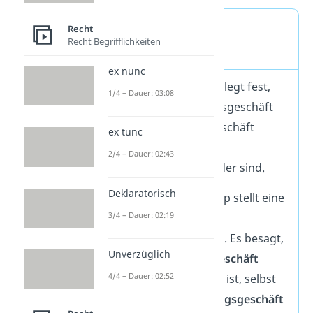
Abstraktionsprinzip
Recht
Recht Begrifflichkeiten
Definition
ex nunc
Das
Trennungsprinzip
legt fest,
1/4 – Dauer: 03:08
dass ein Verpflichtungsgeschäft
und ein Verfügungsgeschäft
ex tunc
grundsätzlich rechtlich
2/4 – Dauer: 02:43
unabhängig voneinander sind.
Deklaratorisch
Das Abstraktionsprinzip stellt eine
3/4 – Dauer: 02:19
Erweiterung des
Trennungsprinzips dar. Es besagt,
Unverzüglich
dass ein
Verfügungsgeschäft
4/4 – Dauer: 02:52
grundsätzlich wirksam ist, selbst
wenn das
Verpflichtungsgeschäft