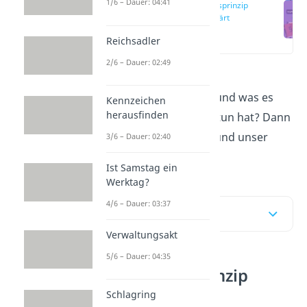
1/6 – Dauer: 04:41
Abstraktionsprinzip
einfach erklärt
(00:13)
Reichsadler
2/6 – Dauer: 02:49
Du willst wissen, was das
Abstraktionsprinzip
ist und was es
Kennzeichen
herausfinden
mit dem Kaufvertrag zu tun hat? Dann
schau dir diesen Artikel und unser
3/6 – Dauer: 02:40
Video
an!
Ist Samstag ein
Werktag?
4/6 – Dauer: 03:37
Inhaltsübersicht
Verwaltungsakt
5/6 – Dauer: 04:35
Abstraktionsprinzip
einfach erklärt
Schlagring