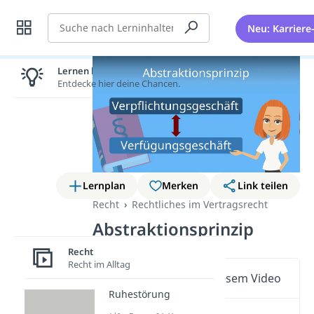
Suche
Neu: Karriere
Lernen lohnt sich!
Entdecke hier deine Chancen.
Lernplan
Merken
Link teilen
Recht
Rechtliches im Vertragsrecht
Abstraktionsprinzip
Recht
Recht im Alltag
Wichtige Inhalte in diesem Video
Ruhestörung