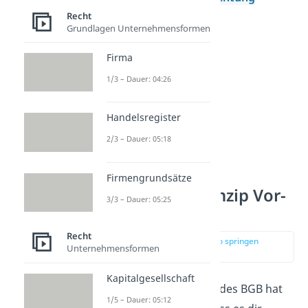
Recht
nichtig.
Grundlagen Unternehmensformen
Firma
1/3 – Dauer: 04:26
Handelsregister
2/3 – Dauer: 05:18
Firmengrundsätze
Abstraktionsprinzip Vor-
3/3 – Dauer: 05:25
und Nachteile
Recht
zur Stelle im Video springen
Unternehmensformen
(04:12)
Kapitalgesellschaft
Das Abstraktionsprinzip des BGB hat
1/5 – Dauer: 05:12