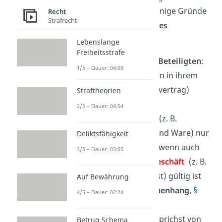
immer. Es gibt nämlich einige Gründe
Recht
Strafrecht
für die
Durchbrechung des
Abstraktionsprinzips
:
Lebenslange
Freiheitsstrafe
Vereinbarungen der Beteiligten
:
1/5 – Dauer: 04:09
Die Beteiligten können in ihrem
Vertrag (z. B. im Kaufvertrag)
Straftheorien
festlegen, dass das
2/5 – Dauer: 04:54
Verfügungsgeschäft
(z. B.
Übergabe von Geld und Ware) nur
Deliktsfähigkeit
dann gültig sein soll, wenn auch
3/5 – Dauer: 03:05
das
Verpflichtungsgeschäft
(z. B.
der Kaufvertrag selbst) gültig ist
Auf Bewährung
(
Bedingungszusammenhang,
§
4/5 – Dauer: 02:24
158 BGB
).
Fehleridentität
: Du sprichst von
Betrug Schema