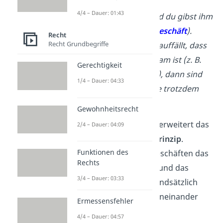
das Mountainbike (→
1.
4/4 – Dauer: 01:43
Verfügungsgeschäft
) und du gibst ihm
500 € (→
2. Verfügungsgeschäft
).
Recht
Recht Grundbegriffe
Wenn dir im Nachhinein auffällt, dass
der Kaufvertrag unwirksam ist (z. B.
Gerechtigkeit
wegen eines Tippfehlers), dann sind
1/4 – Dauer: 04:33
die Verfügungsgeschäfte trotzdem
wirksam.
Gewohnheitsrecht
Das Abstraktionsprinzip erweitert das
2/4 – Dauer: 04:09
sogenannte
Trennungsprinzip
.
Funktionen des
Das legt fest, dass bei Geschäften das
Rechts
Verpflichtungsgeschäft
und das
3/4 – Dauer: 03:33
Verfügungsgeschäft
grundsätzlich
rechtlich unabhängig
voneinander
Ermessensfehler
sind.
4/4 – Dauer: 04:57