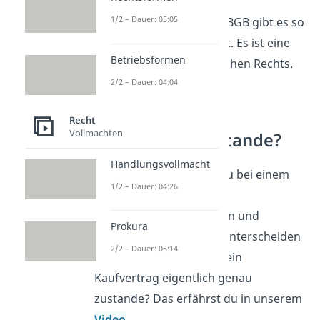
Schon gewusst?
Das
1/2 – Dauer: 05:05
Abstraktionsprinzip des BGB gibt es so
in anderen Ländern nicht. Es ist eine
Betriebsformen
Besonderheit des Deutschen Rechts.
2/2 – Dauer: 04:04
Wie kommt ein
Recht
Vollmachten
Kaufvertrag zustande?
Handlungsvollmacht
Du hast gesehen, dass du bei einem
1/2 – Dauer: 04:26
Kaufvertrag
zwischen
Verpflichtungsgeschäften und
Prokura
Verfügungsgeschäften unterscheiden
2/2 – Dauer: 05:14
musst. Aber wie kommt ein
Kaufvertrag eigentlich genau
zustande? Das erfährst du in unserem
Video