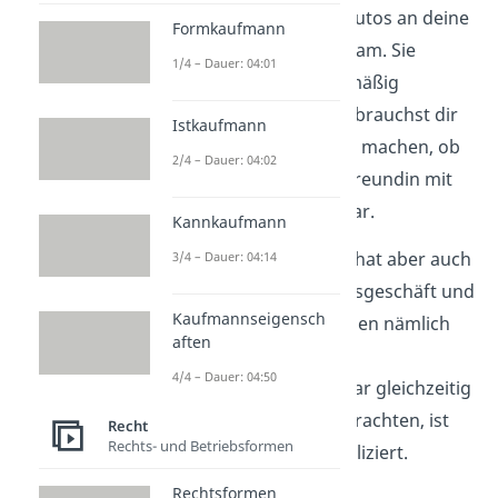
aber die Übergabe des Autos an deine
Formkaufmann
Freundin trotzdem wirksam. Sie
1/4 – Dauer: 04:01
konnte es dir also rechtmäßig
weiterverkaufen und du brauchst dir
Istkaufmann
keine Gedanken darüber machen, ob
2/4 – Dauer: 04:02
der Kaufvertrag deiner Freundin mit
dem Händler wirksam war.
Kannkaufmann
Das Abstraktionsprinzip hat aber auch
3/4 – Dauer: 04:14
Nachteile
. Verpflichtungsgeschäft und
Kaufmannseigensch
Verfügungsgeschäft finden nämlich
aften
im Alltag meistens direkt
4/4 – Dauer: 04:50
hintereinander oder sogar gleichzeitig
statt. Sie getrennt zu betrachten, ist
Recht
Rechts- und Betriebsformen
also meist unnötig kompliziert.
Rechtsformen