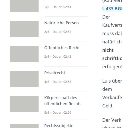
(Kaufvertra
1/6 – Dauer: 02:41
§ 433 BGB
).
Der
Natürliche Person
Kaufvertra
2/6 – Dauer: 02:52
muss dabei
natürlich
Öffentliches Recht
nicht
3/6 – Dauer: 02:43
schriftlich
erfolgen!
Privatrecht
1. Verfügungsgeschäft
Luis übergi
4/6 – Dauer: 02:55
dem
Verkäufer 
Körperschaft des
öffentlichen Rechts
Geld.
5/6 – Dauer: 02:29
2. Verfügungsgeschäft
Der Verkäu
Rechtssubjekte