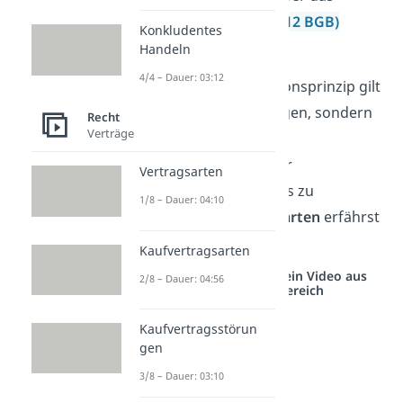
Bereicherungsrecht
(§ 812 BGB)
Konkludentes
zurückverlangen.
Handeln
4/4 – Dauer: 03:12
Übrigens
: Das Abstraktionsprinzip gilt
nicht nur bei Kaufverträgen, sondern
Recht
Verträge
auch bei Mietverträgen,
Darlehensverträgen oder
Vertragsarten
Schenkungen. Genaueres zu
1/8 – Dauer: 04:10
verschiedenen
Vertragsarten
erfährst
du
hier
!
Kaufvertragsarten
Studyflix vernetzt: Hier ein Video aus
2/8 – Dauer: 04:56
einem anderen Bereich
Kaufvertragsstörun
gen
3/8 – Dauer: 03:10