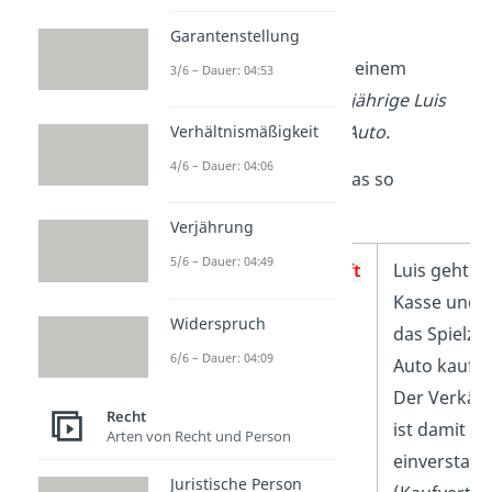
Schau dir die
Folgen des
Garantenstellung
Abstraktionsprinzips
an einem
3/6 – Dauer: 04:53
Alltagsbeispiel an:
Der 6-jährige Luis
kauft sich ein Spielzeug-Auto.
Verhältnismäßigkeit
4/6 – Dauer: 04:06
Rechtlich kannst du dir das so
vorstellen:
Verjährung
5/6 – Dauer: 04:49
Verpflichtungsgeschäft
Luis geht z
Kasse und w
Widerspruch
das Spielze
6/6 – Dauer: 04:09
Auto kaufen
Der Verkäu
Recht
ist damit
Arten von Recht und Person
einverstan
Juristische Person