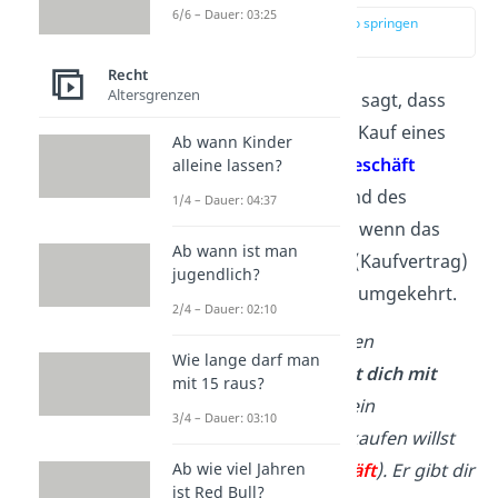
6/6 – Dauer: 03:25
zur Stelle im Video springen
(00:13)
Recht
Altersgrenzen
Das
Abstraktionsprinzip
sagt, dass
bei einem Geschäft (z. B. Kauf eines
Ab wann Kinder
Autos) das
Verfügungsgeschäft
alleine lassen?
(Übergabe des Geldes und des
1/4 – Dauer: 04:37
Autos)
auch
wirksam
ist, wenn das
Ab wann ist man
Verpflichtungsgeschäft
(Kaufvertrag)
jugendlich?
nicht wirksam
ist — und umgekehrt.
2/4 – Dauer: 02:10
Beispiel
:
Du gehst in einen
Wie lange darf man
Fahrradladen und
einigst dich mit
mit 15 raus?
dem Verkäufer,
dass du ein
3/4 – Dauer: 03:10
Mountainbike für 500 € kaufen willst
(→
Verpflichtungsgeschäft
). Er gibt dir
Ab wie viel Jahren
ist Red Bull?