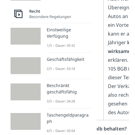
Übereignun
Recht
Autos an Lui
Besondere Regelungen
ein Vorteil 
Einstweilige
kann er als 
Verfügung
Jähriger
kei
1/5 – Dauer: 05:32
wirksame E
Geschäftsfähigkeit
erklären. 
105 BGB ist
2/5 – Dauer: 03:18
dieser Teil
n
Beschränkt
Der Verkäuf
geschäftsfähig
also rechtli
3/5 – Dauer: 04:28
gesehen Ei
des Autos.
Taschengeldparagra
ph
Darf Luis das Auto deshalb behalten?
4/5 – Dauer: 03:54