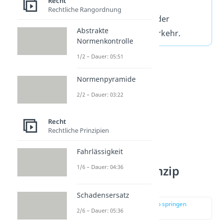
Recht
unwirksam ist und
Rechtliche Rangordnung
umgekehrt. Das dient der
Abstrakte
Sicherheit im Rechtsverkehr.
Normenkontrolle
1/2 – Dauer: 05:51
Normenpyramide
2/2 – Dauer: 03:22
Recht
Rechtliche Prinzipien
Fahrlässigkeit
Abstraktionsprinzip
1/6 – Dauer: 04:36
Folgen
Schadensersatz
zur Stelle im Video springen
2/6 – Dauer: 05:36
(01:14)