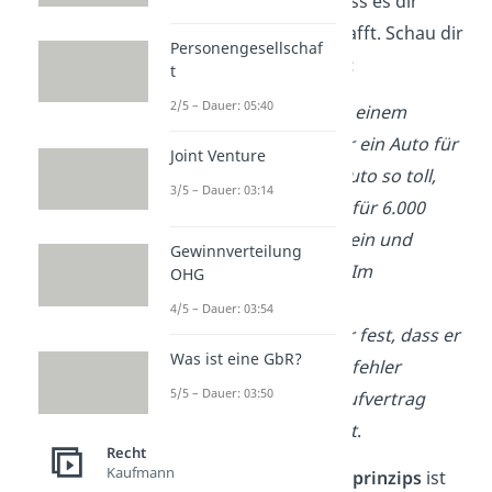
vor allem den
Vorteil
, dass es dir
Rechtssicherheit
verschafft. Schau dir
Personengesellschaf
das an einem Beispiel an:
t
2/5 – Dauer: 05:40
Deine Freundin kauft bei einem
Gebrauchtwagenhändler ein Auto für
Joint Venture
5.000 €. Du findest das Auto so toll,
3/5 – Dauer: 03:14
dass du ihr anbietest, es für 6.000
€ abzukaufen. Sie willigt ein und
Gewinnverteilung
verkauft dir den Wagen. Im
OHG
Nachhinein stellt der
4/5 – Dauer: 03:54
Gebrauchtwagenhändler fest, dass er
Was ist eine GbR?
im Vertrag einen Schreibfehler
5/5 – Dauer: 03:50
gemacht hat und der Kaufvertrag
deshalb nicht wirksam ist
.
Recht
Kaufmann
Wegen des
Abstraktionsprinzips
ist