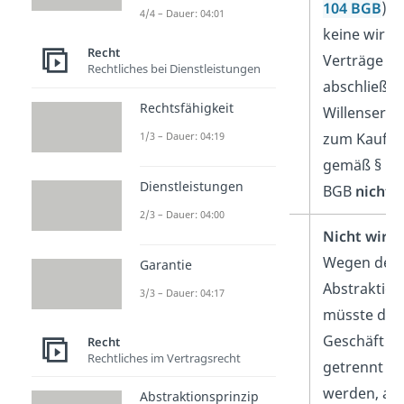
104 BGB
). 
4/4 – Dauer: 04:01
keine wirk
Recht
Verträge
Rechtliches bei Dienstleistungen
abschließen
Rechtsfähigkeit
Willenserkl
zum Kaufver
1/3 – Dauer: 04:19
gemäß § 105
Dienstleistungen
BGB
nichti
2/3 – Dauer: 04:00
1. Verfügungsgeschäft
Nicht wirk
Wegen des
Garantie
Abstraktion
3/3 – Dauer: 04:17
müsste die
Geschäft z
Recht
Rechtliches im Vertragsrecht
getrennt b
werden, ab
Abstraktionsprinzip