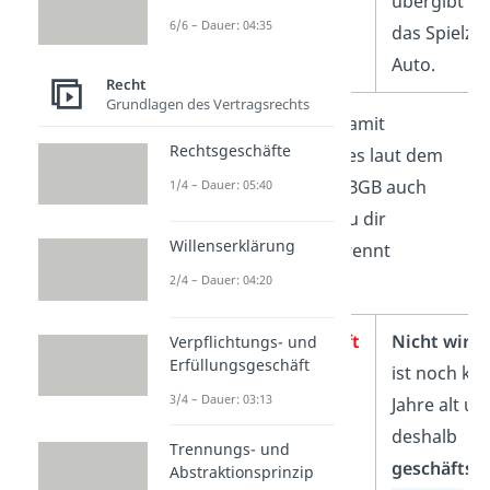
übergibt Lu
6/6 – Dauer: 04:35
das Spielze
Auto.
Recht
Grundlagen des Vertragsrechts
Das Rechtsgeschäft ist damit
Rechtsgeschäfte
abgeschlossen, doch ist es laut dem
Abstraktionsprinzip des BGB auch
1/4 – Dauer: 05:40
wirksam? Dafür musst du dir
Willenserklärung
einzelnen Geschäfte getrennt
betrachten:
2/4 – Dauer: 04:20
Verpflichtungsgeschäft
Nicht wirk
Verpflichtungs- und
Erfüllungsgeschäft
ist noch kei
3/4 – Dauer: 03:13
Jahre alt un
deshalb
Trennungs- und
geschäftsu
Abstraktionsprinzip