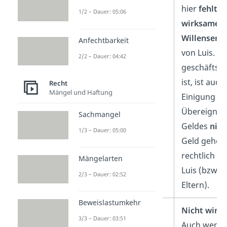
hier
fehlt
es
1/2 – Dauer: 05:06
wirksamen
Willenserk
Anfechtbarkeit
von Luis. Da
2/2 – Dauer: 04:42
geschäftsu
ist, ist auch
Recht
Mängel und Haftung
Einigung üb
Übereignun
Sachmangel
Geldes
nich
1/3 – Dauer: 05:00
Geld gehör
rechtlich w
Mängelarten
Luis (bzw. 
2/3 – Dauer: 02:52
Eltern).
Beweislastumkehr
2. Verfügungsgeschäft
Nicht wirk
3/3 – Dauer: 03:51
Auch wenn 