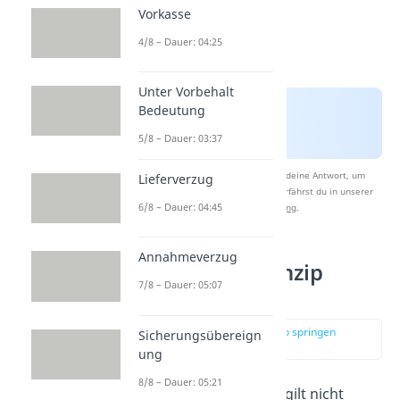
Vorkasse
4/8 – Dauer: 04:25
Unter Vorbehalt
Bedeutung
5/8 – Dauer: 03:37
Nach Beantwortung speichern wir deine Antwort, um
Lieferverzug
Studyflix zu verbessern. Mehr dazu erfährst du in unserer
6/8 – Dauer: 04:45
Datenschutzerklärung
.
Annahmeverzug
Abstraktionsprinzip
7/8 – Dauer: 05:07
Ausnahmen
zur Stelle im Video springen
Sicherungsübereign
(02:46)
ung
8/8 – Dauer: 05:21
Das Abstraktionsprinzip gilt nicht