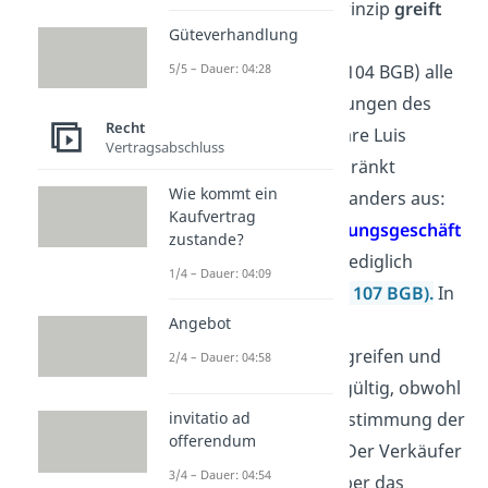
Nein. Das Abstraktionsprinzip
greift
Güteverhandlung
hier nicht
, da die
Geschäftsunfähigkeit (§ 104 BGB) alle
5/5 – Dauer: 04:28
beteiligten Willenserklärungen des
Recht
Kindes nichtig macht.
Wäre Luis
Vertragsabschluss
bereits
7 Jahre alt
(beschränkt
Wie kommt ein
geschäftsfähig), sähe es anders aus:
Kaufvertrag
Dann wäre das 2.
Verfügungsgeschäft
zustande?
wirksam
, weil es für ihn lediglich
1/4 – Dauer: 04:09
rechtlich vorteilhaft ist
(§ 107 BGB).
In
diesem Fall würde das
Angebot
Abstraktionsprinzip voll greifen und
2/4 – Dauer: 04:58
die Übereignung bliebe gültig, obwohl
der Kaufvertrag ohne Zustimmung der
invitatio ad
offerendum
Eltern unwirksam wäre. Der Verkäufer
3/4 – Dauer: 04:54
könnte dann das Auto über das