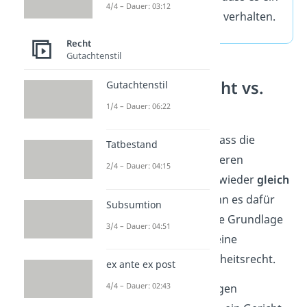
4/4 – Dauer: 03:12
Recht ist, sich so zu verhalten.
Recht
Gutachtenstil
Gewohnheitsrecht vs.
Gutachtenstil
Richterrecht
1/4 – Dauer: 06:22
Richterrecht
bedeutet, dass die
Tatbestand
Gerichte über einen längeren
2/4 – Dauer: 04:15
Zeitraum hinweg immer wieder
gleich
entscheiden
— auch wenn es dafür
Subsumtion
keine explizite gesetzliche Grundlage
3/4 – Dauer: 04:51
gibt. Hier siehst du also eine
Ähnlichkeit zum Gewohnheitsrecht.
ex ante ex post
4/4 – Dauer: 02:43
Es gibt aber einen wichtigen