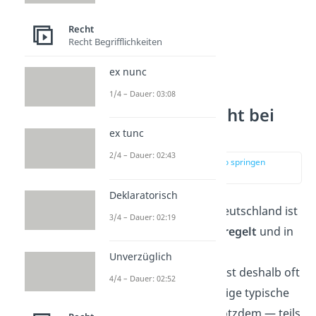
Recht
Recht Begrifflichkeiten
ex nunc
1/4 – Dauer: 03:08
Gewohnheitsrecht bei
Grundstücken
ex tunc
2/4 – Dauer: 02:43
zur Stelle im Video springen
(01:00)
Deklaratorisch
Im Immobilienrecht in Deutschland ist
3/4 – Dauer: 02:19
vieles sehr
detailliert geregelt
und in
Gesetzen festgehalten.
Unverzüglich
Ungeschriebenes
Recht ist deshalb oft
4/4 – Dauer: 02:52
nicht nötig. Schau dir einige typische
Beispiele an, in denen trotzdem — teils