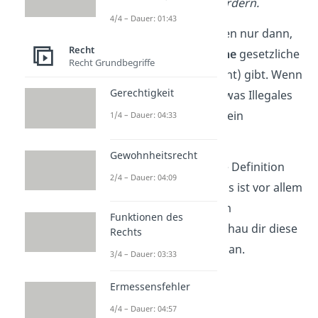
400 € Weihnachtsgeld fordern.
4/4 – Dauer: 01:43
Gewohnheitsrechte gelten nur dann,
Recht
wenn es
keine
schriftliche
gesetzliche
Recht Grundbegriffe
Regelung (gesetztes Recht) gibt. Wenn
Gerechtigkeit
du also immer wieder etwas Illegales
tust, ergibt sich daraus kein
1/4 – Dauer: 04:33
Gewohnheitsrecht.
Gewohnheitsrecht
Jetzt kennst du schon die Definition
2/4 – Dauer: 04:09
von Gewohnheitsrecht. Es ist vor allem
bei
Grundstücken
und im
Funktionen des
Arbeitsrecht
relevant. Schau dir diese
Rechts
Bereiche gleich im Detail an.
3/4 – Dauer: 03:33
Ermessensfehler
4/4 – Dauer: 04:57