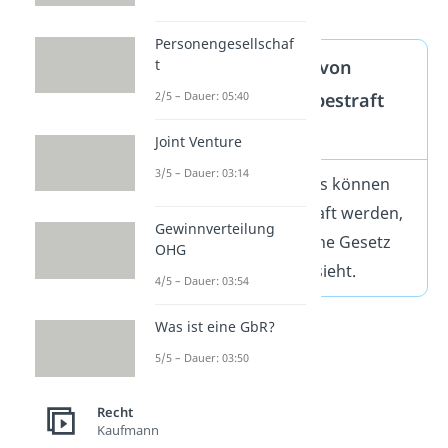
Recht
.
Personengesellschaf
Kann ich aufgrund von
t
Gewohnheitsrecht bestraft
2/5 – Dauer: 05:40
werden?
Joint Venture
3/5 – Dauer: 03:14
Nein, das geht nicht
. Es können
nur Handlungen bestraft werden,
Gewinnverteilung
für die das geschriebene Gesetz
OHG
explizit eine Strafe vorsieht.
4/5 – Dauer: 03:54
Was ist eine GbR?
5/5 – Dauer: 03:50
Recht
Kaufmann