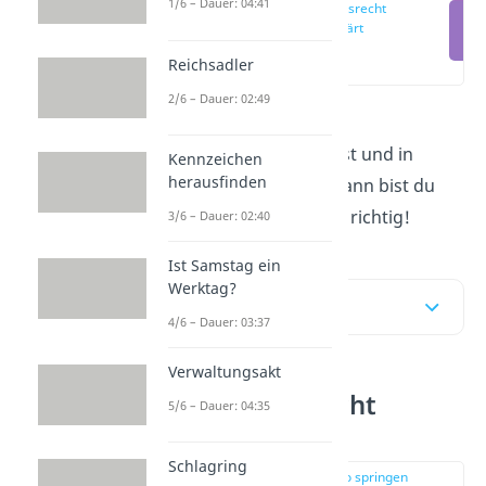
1/6 – Dauer: 04:41
Gewohnheitsrecht
einfach erklärt
(00:13)
Reichsadler
2/6 – Dauer: 02:49
Du willst wissen, was
das
Gewohnheitsrecht
ist und in
Kennzeichen
herausfinden
welchen Fällen es gilt? Dann bist du
hier und im
Video
genau richtig!
3/6 – Dauer: 02:40
Ist Samstag ein
Werktag?
Inhaltsübersicht
4/6 – Dauer: 03:37
Verwaltungsakt
Gewohnheitsrecht
5/6 – Dauer: 04:35
einfach erklärt
Schlagring
zur Stelle im Video springen