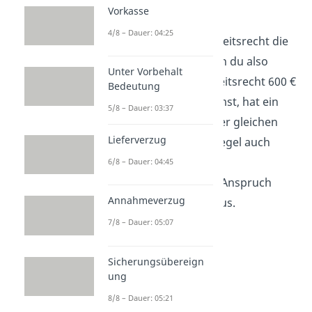
Anspruch
darauf!
Vorkasse
4/8 – Dauer: 04:25
Grundsätzlich gilt im Arbeitsrecht die
Gleichbehandlung
. Wenn du also
Unter Vorbehalt
aufgrund von Gewohnheitsrecht 600 €
Bedeutung
Weihnachtsgeld bekommst, hat ein
5/8 – Dauer: 03:37
anderer Mitarbeiter in der gleichen
Lieferverzug
Arbeitssituation in der Regel auch
Anspruch
darauf. Dein
6/8 – Dauer: 04:45
gewohnheitsrechtlicher Anspruch
Annahmeverzug
dehnt sich also auf ihn aus.
7/8 – Dauer: 05:07
Sicherungsübereign
ung
8/8 – Dauer: 05:21