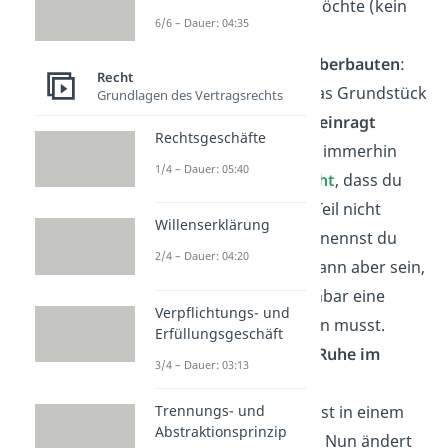
abreißen, wenn sie möchte (kein
6/6 – Dauer: 04:35
Bestandsschutz).
Bestandschutz bei Überbauten
:
Recht
Wenn dein Haus in das Grundstück
Grundlagen des Vertragsrechts
deines
Nachbarn hineinragt
Rechtsgeschäfte
(„Überbau“), hast du immerhin
1/4 – Dauer: 05:40
das
Gewohnheitsrecht
, dass du
den überstehenden Teil nicht
Willenserklärung
abreißen musst. Das nennst du
2/4 – Dauer: 04:20
Bestandsschutz. Es kann aber sein,
dass du deinem Nachbar eine
Verpflichtungs- und
Entschädigung
zahlen musst.
Erfüllungsgeschäft
Rechtsanspruch auf Ruhe im
3/4 – Dauer: 03:13
Wohngebiet:
Stell dir vor, du wohnst in einem
Trennungs- und
Abstraktionsprinzip
ruhigen Wohngebiet. Nun ändert