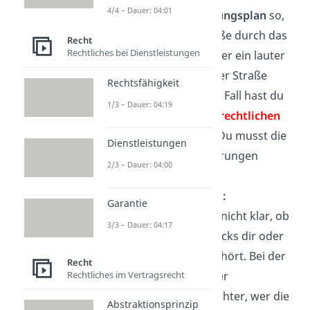
4/4 – Dauer: 04:01
die Stadt den
Bebauungsplan
so,
dass eine große Straße durch das
Recht
Rechtliches bei Dienstleistungen
Wohngebiet führt oder ein lauter
Kindergarten in deiner Straße
Rechtsfähigkeit
entsteht. In so einem Fall hast du
1/3 – Dauer: 04:19
keinen gewohnheitsrechtlichen
Anspruch
auf Ruhe. Du musst die
Dienstleistungen
baurechtlichen Änderungen
2/3 – Dauer: 04:00
akzeptieren.
Grundstücksgrenzen:
Garantie
Angenommen, es ist nicht klar, ob
3/3 – Dauer: 04:17
ein Teil des Grundstücks dir oder
deinem Nachbarn gehört. Bei der
Recht
Entscheidung darüber
Rechtliches im Vertragsrecht
berücksichtigt ein Richter, wer die
Abstraktionsprinzip