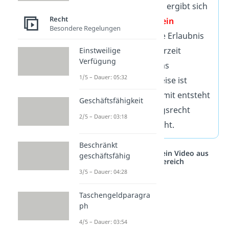
Nur durch die Nutzung ergibt sich
Recht
normalerweise noch
kein
Besondere Regelungen
Gewohnheitsrecht
. Die Erlaubnis
zur Nutzung kann jederzeit
Einstweilige
Verfügung
widerrufen werden. Das
1/5 – Dauer: 05:32
Wegerecht
beispielsweise ist
gesetzlich geregelt. Somit entsteht
Geschäftsfähigkeit
auch hier kein Nutzungsrecht
2/5 – Dauer: 03:18
durch Gewohnheitsrecht.
Beschränkt
Studyflix vernetzt: Hier ein Video aus
geschäftsfähig
einem anderen Bereich
3/5 – Dauer: 04:28
Taschengeldparagra
ph
4/5 – Dauer: 03:54