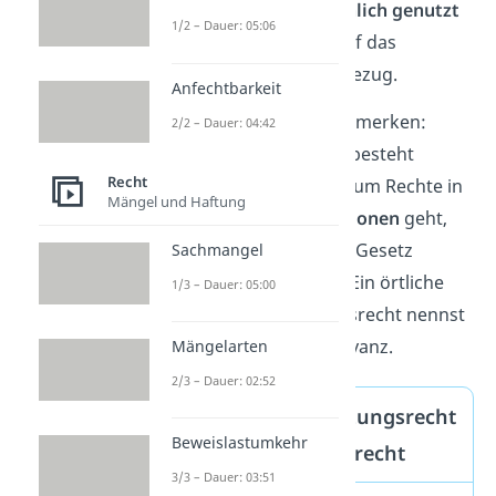
Fläche bisher
tatsächlich genutzt
1/2 – Dauer: 05:06
hat. Er nimmt also auf das
Gewohnheitsrecht
Bezug.
Anfechtbarkeit
Insgesamt kannst du dir merken:
2/2 – Dauer: 04:42
Ungeschriebenes Recht besteht
Recht
meistens dann, wenn es um Rechte in
Mängel und Haftung
sehr
spezifischen Situationen
geht,
die sich schwer in einem Gesetz
Sachmangel
verallgemeinern lassen. Ein örtliche
1/3 – Dauer: 05:00
begrenztes Gewohnheitsrecht nennst
du übrigens auch Observanz.
Mängelarten
2/3 – Dauer: 02:52
Gut zu wissen: Nutzungsrecht
Beweislastumkehr
durch Gewohnheitsrecht
3/3 – Dauer: 03:51