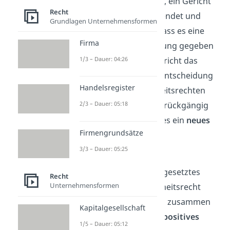
Unterschied: Stell dir vor, ein Gericht
Recht
hat
Richterrecht
angewendet und
Grundlagen Unternehmensformen
nachträglich wird klar, dass es eine
Firma
vernünftigere Entscheidung gegeben
hätte. Dann kann das Gericht das
1/3 – Dauer: 04:26
Urteil widerrufen
. Eine Entscheidung
Handelsregister
aufgrund von Gewohnheitsrechten
kann dagegen nur dann rückgängig
2/3 – Dauer: 05:18
gemacht werden, wenn es ein
neues
Firmengrundsätze
Gesetz
dazu gibt.
3/3 – Dauer: 05:25
Übrigens
:
Das schriftlich
aufgeschriebene Recht (gesetztes
Recht
Unternehmensformen
Recht) und das Gewohnheitsrecht
(ungeschriebenes Recht) zusammen
Kapitalgesellschaft
bezeichnest du auch als
positives
1/5 – Dauer: 05:12