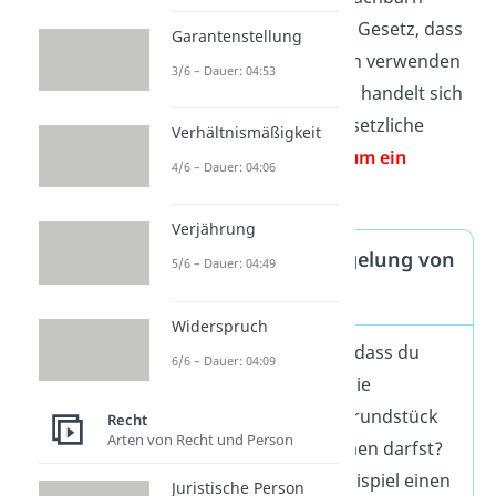
führt. Hier regelt das Gesetz, dass
Garantenstellung
du den Weg weiterhin verwenden
3/6 – Dauer: 04:53
darfst
(§ 917 BGB).
Es handelt sich
hier aber um eine gesetzliche
Verhältnismäßigkeit
Regelung und
nicht um ein
4/6 – Dauer: 04:06
Gewohnheitsrecht
.
Verjährung
Tipp: Rechtliche Regelung von
5/6 – Dauer: 04:49
Wegerechten
Widerspruch
Du willst sicherstellen, dass du
6/6 – Dauer: 04:09
auch in Zukunft noch die
Abkürzung über das Grundstück
Recht
Arten von Recht und Person
deiner Nachbarn nehmen darfst?
Dann könnt ihr zum Beispiel einen
Juristische Person