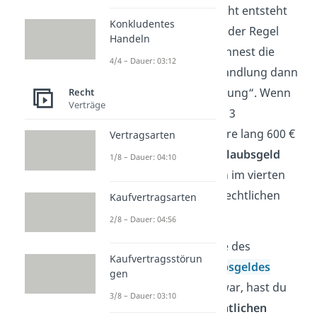
der Arbeit? Im Arbeitsrecht entsteht
Konkludentes
ein Gewohnheitsrecht in der Regel
Handeln
nach
3 Jahren
. Du bezeichnest die
4/4 – Dauer: 03:12
wiederholt ausgeübte Handlung dann
auch als „betriebliche Übung“. Wenn
Recht
Verträge
dein Arbeitgeber dir also 3
aufeinanderfolgende Jahre lang 600 €
Vertragsarten
Weihnachtsgeld oder Urlaubsgeld
1/8 – Dauer: 04:10
bezahlt hat, hast du auch im vierten
Jahr einen gewohnheitsrechtlichen
Kaufvertragsarten
Anspruch auf die 600 €.
2/8 – Dauer: 04:56
Achtung
: Wenn die Höhe des
Kaufvertragsstörun
Weihnachts- oder
Urlaubsgeldes
gen
immer unterschiedlich war, hast du
3/8 – Dauer: 03:10
keinen gewohnheitsrechtlichen