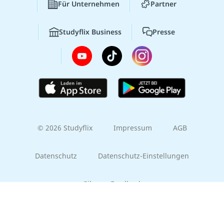
Für Unternehmen
Partner
Studyflix Business
Presse
© 2026 Studyflix
Impressum
AGB
Datenschutz
Datenschutz-Einstellungen
Gib uns Feedback
Part of the
EMBRACE family