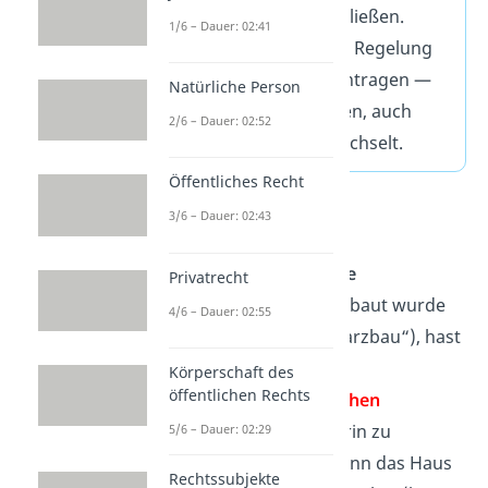
Vertrag
darüber abschließen.
1/6 – Dauer: 02:41
Alternativ könnt ihr die Regelung
auch im
Grundbuch
eintragen —
Natürliche Person
dann bleibt sie bestehen, auch
2/6 – Dauer: 02:52
wenn dein Nachbar wechselt.
Öffentliches Recht
Bestandschutz bei
3/6 – Dauer: 02:43
Schwarzbauten:
Wenn dein Haus
ohne
Privatrecht
Baugenehmigung
gebaut wurde
4/6 – Dauer: 02:55
(sogenannter „Schwarzbau“), hast
du
keinen
Körperschaft des
öffentlichen Rechts
gewohnheitsrechtlichen
Anspruch
darauf, darin zu
5/6 – Dauer: 02:29
wohnen. Die Stadt kann das Haus
Rechtssubjekte