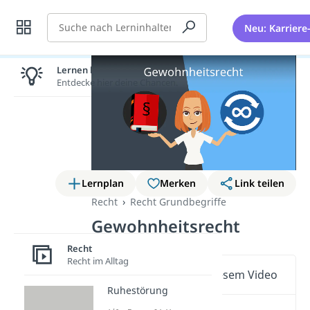
Suche
Neu: Karriere
Lernen lohnt sich!
Entdecke hier deine Chancen.
Lernplan
Merken
Link teilen
Recht
Recht Grundbegriffe
Gewohnheitsrecht
Recht
Recht im Alltag
Wichtige Inhalte in diesem Video
Ruhestörung