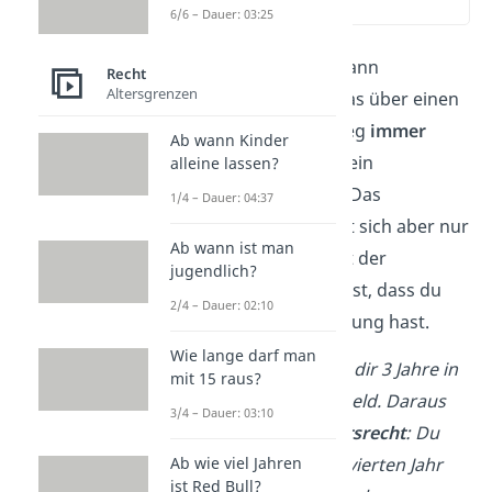
(00:13)
6/6 – Dauer: 03:25
Ein
Gewohnheitsrecht
kann
Recht
Altersgrenzen
entstehen, wenn du etwas über einen
längeren Zeitraum hinweg
immer
Ab wann Kinder
wieder
tust. Es ist somit ein
alleine lassen?
ungeschriebenes Recht. Das
1/4 – Dauer: 04:37
Gewohnheitsrecht ergibt sich aber nur
Ab wann ist man
dann, wenn die Mehrheit der
jugendlich?
Menschen der Meinung ist, dass du
2/4 – Dauer: 02:10
das Recht zu einer Handlung hast.
Wie lange darf man
Beispiel
: Dein Chef zahlt dir 3 Jahre in
mit 15 raus?
Folge 400 € Weihnachtsgeld. Daraus
3/4 – Dauer: 03:10
entsteht ein
Gewohnheitsrecht
: Du
kannst deshalb auch im vierten Jahr
Ab wie viel Jahren
ist Red Bull?