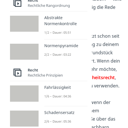
Recht
Rechtliche Rangordnung
fälschlicherweise — häufig die Rede
davon
ist:
Abstrakte
Normenkontrolle
Wegerecht:
1/2 – Dauer: 05:51
Stell dir vor, du benutzt
schon seit
Jahren eine Abkürzung zu deinem
Normenpyramide
Haus, die über das Grundstück
2/2 – Dauer: 03:22
deiner Nachbarn führt. Wenn dein
Nachbar das nicht mehr möchte,
Recht
Rechtliche Prinzipien
hast du
kein Gewohnheitsrecht
,
den Weg weiterhin zu verwenden.
Fahrlässigkeit
Notwegerecht
:
1/6 – Dauer: 04:36
Anders sieht es aus, wenn der
einzige Weg
von deinem
Schadensersatz
Grundstück zur Straße über das
2/6 – Dauer: 05:36
Grundstück deiner Nachbarn