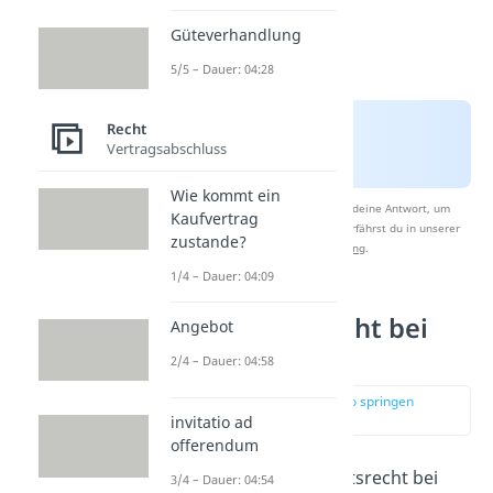
Güteverhandlung
5/5 – Dauer: 04:28
Recht
Vertragsabschluss
Wie kommt ein
Nach Beantwortung speichern wir deine Antwort, um
Kaufvertrag
Studyflix zu verbessern. Mehr dazu erfährst du in unserer
zustande?
Datenschutzerklärung
.
1/4 – Dauer: 04:09
Gewohnheitsrecht bei
Angebot
der Arbeit
2/4 – Dauer: 04:58
zur Stelle im Video springen
(03:17)
invitatio ad
offerendum
Ab wann gilt Gewohnheitsrecht bei
3/4 – Dauer: 04:54