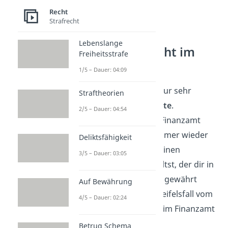
Recht
Strafrecht
Lebenslange
Gewohnheitsrecht im
Freiheitsstrafe
Steuerrecht
1/5 – Dauer: 04:09
Im Steuerrecht hast du nur sehr
Straftheorien
selten Gewohnheitsrechte
.
2/5 – Dauer: 04:54
Grundsätzlich kann das Finanzamt
seine Entscheidungen immer wieder
Deliktsfähigkeit
neu treffen. Ob du also einen
3/5 – Dauer: 03:05
steuerlichen Vorteil erhältst, der dir in
den vergangenen Jahren gewährt
Auf Bewährung
wurde, hängt also im Zweifelsfall vom
4/5 – Dauer: 02:24
zuständigen Mitarbeiter im Finanzamt
ab.
Betrug Schema