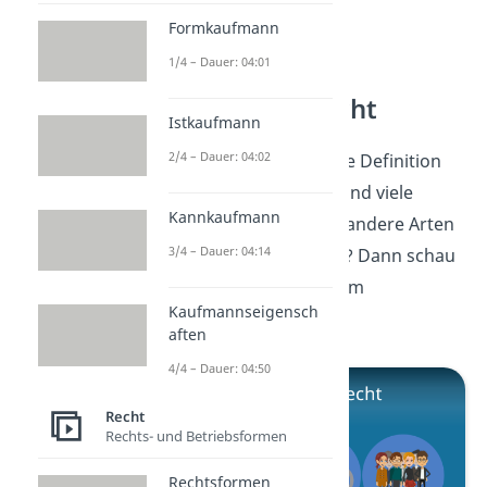
Formkaufmann
1/4 – Dauer: 04:01
Öffentliches Recht
Istkaufmann
2/4 – Dauer: 04:02
Prima! Jetzt kennst du die Definition
von
Gewohnheitsrecht
und viele
Kannkaufmann
Beispiele. Du willst noch andere Arten
3/4 – Dauer: 04:14
von Recht kennenlernen? Dann schau
dir gleich unser
Video
zum
Kaufmannseigensch
öffentlichen Recht an!
aften
4/4 – Dauer: 04:50
Recht
Rechts- und Betriebsformen
Rechtsformen