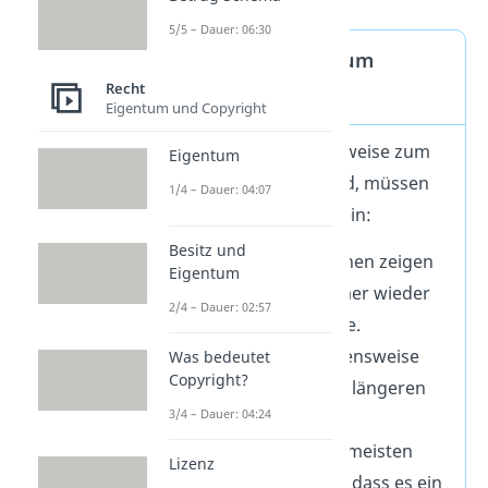
5/5 – Dauer: 06:30
Wann wird etwas zum
Recht
Gewohnheitsrecht?
Eigentum und Copyright
Damit eine Verhaltensweise zum
Eigentum
Gewohnheitsrecht wird, müssen
1/4 – Dauer: 04:07
drei
Kriterien
erfüllt sein:
Besitz und
Übung
: Die Menschen zeigen
Eigentum
in ihrem Alltag immer wieder
2/4 – Dauer: 02:57
die Verhaltensweise.
Dauer
: Die Verhaltensweise
Was bedeutet
Copyright?
besteht über einen längeren
3/4 – Dauer: 04:24
Zeitraum.
Überzeugung
: Die meisten
Lizenz
Menschen denken, dass es ein