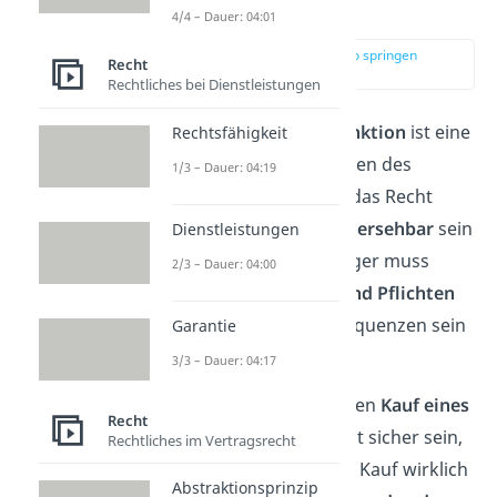
n
4/4 – Dauer: 04:01
zur Stelle im Video springen
Recht
(02:20)
Rechtliches bei Dienstleistungen
Die
Rechtssicherheitsfunktion
ist eine
Rechtsfähigkeit
der wichtigsten Funktionen des
1/3 – Dauer: 04:19
Rechts. Sie besagt, dass das Recht
klar
,
beständig
und
vorhersehbar
sein
Dienstleistungen
soll. Das heißt, jeder Bürger muss
2/3 – Dauer: 04:00
wissen, welche
Rechte und Pflichten
er hat und welche Konsequenzen sein
Garantie
Handeln haben kann.
3/3 – Dauer: 04:17
Als Beispiel können wir den
Kauf eines
Recht
Hauses
nehmen. Du willst sicher sein,
Rechtliches im Vertragsrecht
dass das Haus nach dem Kauf wirklich
Abstraktionsprinzip