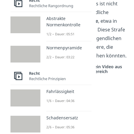
Recht
Regeln auf und sagt: „Das ist nicht
Rechtliche Rangordnung
erlaubt!“ Wird der Jugendliche
Abstrakte
erwischt, folgt eine
Strafe
, etwa in
Normenkontrolle
Form von
Sozialstunden
. Diese Strafe
1/2 – Dauer: 05:51
dient als
Lehre
für den Jugendlichen
und als Warnung für andere, die
Normenpyramide
ebenfalls Graffiti versprühen könnten.
2/2 – Dauer: 03:22
Studyflix vernetzt: Hier ein Video aus
einem anderen Bereich
Recht
Rechtliche Prinzipien
Fahrlässigkeit
1/6 – Dauer: 04:36
Schadensersatz
2/6 – Dauer: 05:36