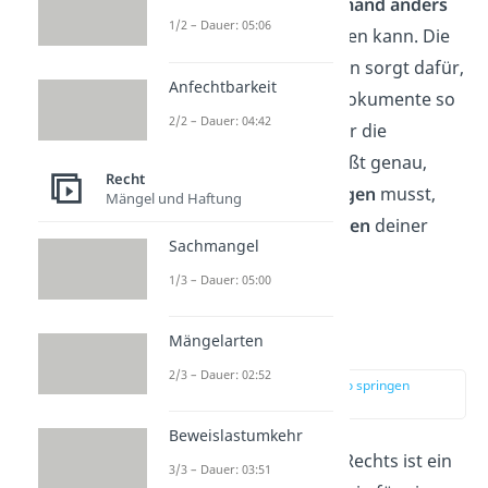
dir gehört und dass
niemand anders
1/2 – Dauer: 05:06
Ansprüche
darauf erheben kann. Die
Rechtssicherheitsfunktion sorgt dafür,
Anfechtbarkeit
dass alle Verträge und Dokumente so
2/2 – Dauer: 04:42
gestaltet sind, dass sie dir die
Sicherheit geben. Du weißt genau,
Recht
welche Schritte du
befolgen
musst,
Mängel und Haftung
und was die
Konsequenzen
deiner
Sachmangel
Entscheidungen sind.
1/3 – Dauer: 05:00
Schutzfunktion
Mängelarten
2/3 – Dauer: 02:52
zur Stelle im Video springen
(02:52)
Beweislastumkehr
Die
Schutzfunktion
des Rechts ist ein
3/3 – Dauer: 03:51