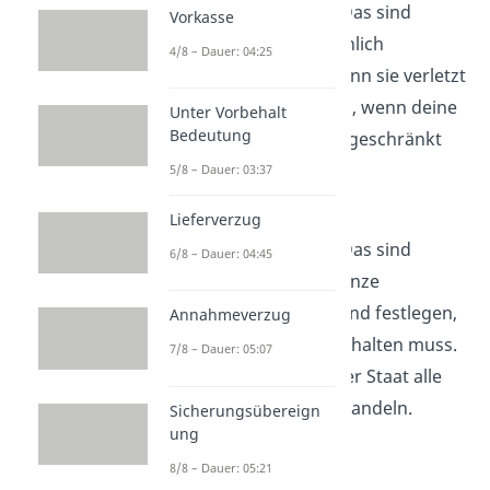
Gewährleistungen:
Das sind
Vorkasse
Rechte, die du persönlich
4/8 – Dauer: 04:25
einklagen kannst, wenn sie verletzt
werden. Zum Beispiel, wenn deine
Unter Vorbehalt
Bedeutung
Meinungsfreiheit eingeschränkt
wird.
5/8 – Dauer: 03:37
Objektiv-rechtliche
Lieferverzug
Gewährleistungen:
Das sind
6/8 – Dauer: 04:45
Regeln, die für die ganze
Gesellschaft gelten und festlegen,
Annahmeverzug
wie der Staat sich verhalten muss.
7/8 – Dauer: 05:07
Zum Beispiel muss der Staat alle
Menschen gleich behandeln.
Sicherungsübereign
ung
8/8 – Dauer: 05:21