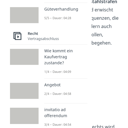
ins Spiel, indem sie
Diebstahlstrafen
Güteverhandlung
bereitstellt. Wenn jemand erwischt
wird, gibt es klare Konsequenzen, die
5/5 – Dauer: 04:28
nicht nur den
Täter
, sondern auch
Recht
andere davon abhalten sollen,
Vertragsabschluss
ähnliche Handlungen zu begehen.
Wie kommt ein
Kaufvertrag
zustande?
1/4 – Dauer: 04:09
Angebot
2/4 – Dauer: 04:58
invitatio ad
Grundrechte
offerendum
3/4 – Dauer: 04:54
Die Schutzfunktion des Rechts wird