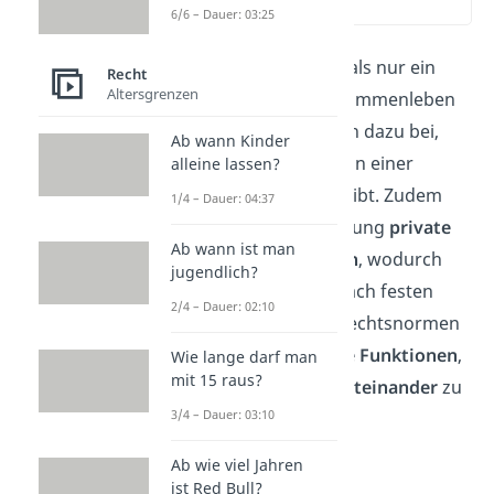
(00:16)
6/6 – Dauer: 03:25
Das
Recht
ist weit mehr als nur ein
Recht
Altersgrenzen
Satz Regeln, die das Zusammenleben
bestimmen. Es trägt auch dazu bei,
Ab wann Kinder
dass der
innere Frieden
in einer
alleine lassen?
Gesellschaft gewahrt bleibt. Zudem
1/4 – Dauer: 04:37
verbietet die Rechtsordnung
private
Ab wann ist man
Vergeltungsmaßnahmen
, wodurch
jugendlich?
Konflikte friedlich und nach festen
2/4 – Dauer: 02:10
Regeln gelöst werden. Rechtsnormen
erfüllen
vier wesentliche Funktionen
,
Wie lange darf man
mit 15 raus?
um ein
harmonisches Miteinander
zu
3/4 – Dauer: 03:10
ermöglichen:
Erziehungsfunktion
Ab wie viel Jahren
ist Red Bull?