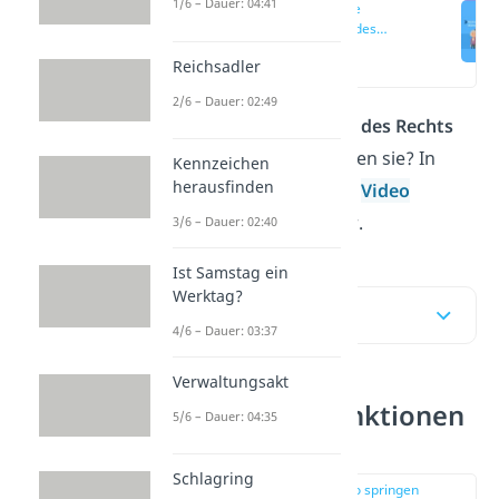
1/6 – Dauer: 04:41
Was sind die
Funktionen des
Rechts?
(00:16)
Reichsadler
2/6 – Dauer: 02:49
Was sind die
Funktionen des Rechts
und was für Ziele verfolgen sie? In
Kennzeichen
herausfinden
unserem Beitrag und im
Video
erfährst du alles darüber.
3/6 – Dauer: 02:40
Ist Samstag ein
Werktag?
Inhaltsübersicht
4/6 – Dauer: 03:37
Verwaltungsakt
Was sind die Funktionen
5/6 – Dauer: 04:35
des Rechts?
Schlagring
zur Stelle im Video springen