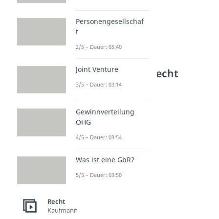
Personengesellschaf
t
2/5 – Dauer: 05:40
Joint Venture
Weitere Inhalte: Recht
3/5 – Dauer: 03:14
Recht Grundbegriffe
Gerechtigkeit
Dauer: 04:33
Gewinnverteilung
Gewohnheitsrecht
OHG
Dauer: 04:09
Funktionen des Rechts
4/5 – Dauer: 03:54
Dauer: 03:33
Ermessensfehler
Was ist eine GbR?
Dauer: 04:57
5/5 – Dauer: 03:50
Recht
Kaufmann