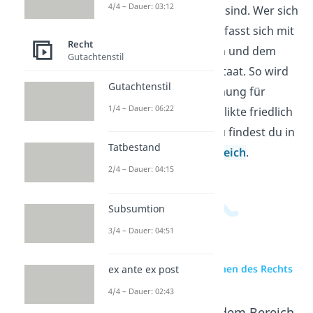
4/4 – Dauer: 03:12
Zusammenleben wichtig sind. Wer sich
mit Recht beschäftigt, befasst sich mit
Recht
Regeln, Pflichten, Strafen und dem
Gutachtenstil
Schutz von Bürgern im Staat. So wird
Gutachtenstil
klar, wie eine Rechtsordnung für
1/4 – Dauer: 06:22
Ordnung sorgt und Konflikte friedlich
löst. Weitere Videos dazu findest du in
Tatbestand
unserem
Wirtschaftsbereich
.
2/4 – Dauer: 04:15
Subsumtion
3/4 – Dauer: 04:51
zur Videoseite: Funktionen des Rechts
ex ante ex post
4/4 – Dauer: 02:43
Beliebte Inhalte aus dem Bereich