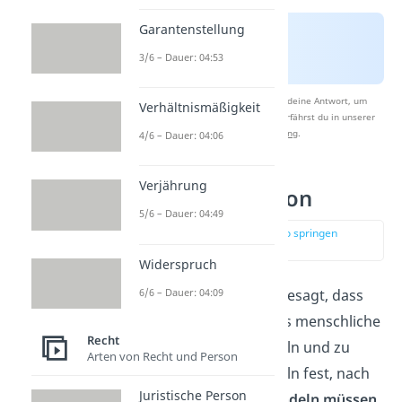
Garantenstellung
3/6 – Dauer: 04:53
Nach Beantwortung speichern wir deine Antwort, um
Verhältnismäßigkeit
Studyflix zu verbessern. Mehr dazu erfährst du in unserer
Datenschutzerklärung
.
4/6 – Dauer: 04:06
Verjährung
Ordnungsfunktion
5/6 – Dauer: 04:49
zur Stelle im Video springen
(01:40)
Widerspruch
6/6 – Dauer: 04:09
Die
Ordnungsfunktion
besagt, dass
das Recht dazu dient, das menschliche
Recht
Zusammenleben zu regeln und zu
Arten von Recht und Person
ordnen. Sie legt die Regeln fest, nach
Juristische Person
denen wir
leben
und
handeln müssen
.