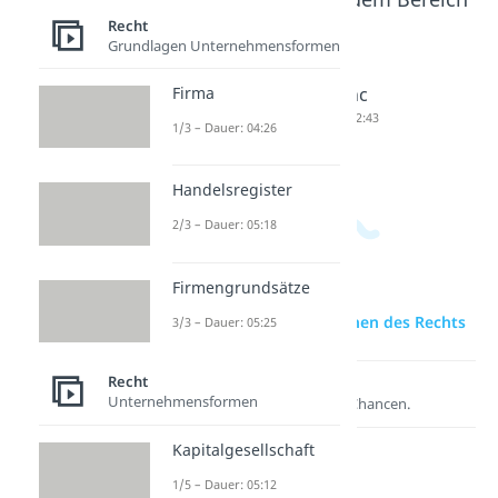
Recht
Recht
Grundlagen Unternehmensformen
Firma
Ermesse
ex nunc
ex tunc
nsfehler
Dauer: 03:08
Dauer: 02:43
1/3 – Dauer: 04:26
Dauer: 04:57
Handelsregister
2/3 – Dauer: 05:18
Firmengrundsätze
zur Videoseite: Funktionen des Rechts
3/3 – Dauer: 05:25
Recht
Lernen lohnt sich!
Unternehmensformen
Entdecke hier deine Chancen.
Kapitalgesellschaft
1/5 – Dauer: 05:12