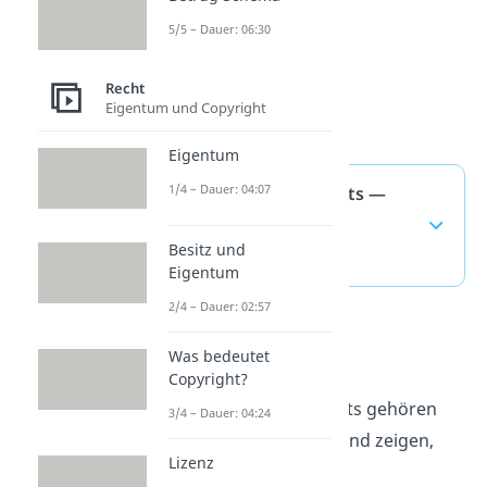
5/5 – Dauer: 06:30
Recht
Eigentum und Copyright
Eigentum
1/4 – Dauer: 04:07
Funktionen des Rechts —
häufigste Fragen
Besitz und
(ausklappen)
Eigentum
2/4 – Dauer: 02:57
Recht verstehen
Was bedeutet
Copyright?
Die Funktionen des Rechts gehören
3/4 – Dauer: 04:24
zum Themenfeld Recht und zeigen,
Lizenz
warum Gesetze für das