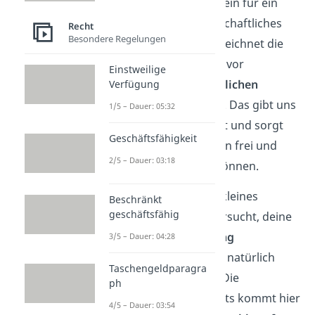
weiterer wichtiger Baustein für ein
funktionierendes gesellschaftliches
Recht
Besondere Regelungen
Zusammenleben. Sie bezeichnet die
Aufgabe des Rechts, uns vor
Einstweilige
ungerechten
und
gefährlichen
Verfügung
Situationen
zu schützen. Das gibt uns
1/5 – Dauer: 05:32
das Gefühl der Sicherheit und sorgt
Geschäftsfähigkeit
dafür, dass alle Menschen frei und
2/5 – Dauer: 03:18
gleichberechtigt leben können.
Stell dir vor, du hast ein kleines
Beschränkt
geschäftsfähig
Geschäft und jemand versucht, deine
Produkte ohne Bezahlung
3/5 – Dauer: 04:28
mitzunehmen
. Das wäre natürlich
Taschengeldparagra
unfair und nicht richtig. Die
ph
Schutzfunktion des Rechts kommt hier
4/5 – Dauer: 03:54