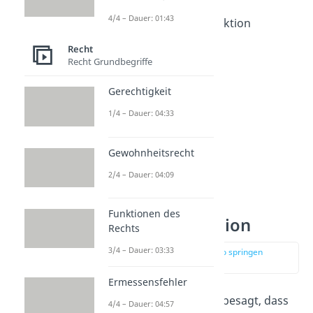
Ordnungsfunktion
4/4 – Dauer: 01:43
Rechtssicherheitsfunktion
Schutzfunktion
Recht
Recht Grundbegriffe
Gerechtigkeit
1/4 – Dauer: 04:33
Gewohnheitsrecht
2/4 – Dauer: 04:09
Funktionen des
Erziehungsfunktion
Rechts
3/4 – Dauer: 03:33
zur Stelle im Video springen
(01:07)
Ermessensfehler
Die
Erziehungsfunktion
besagt, dass
4/4 – Dauer: 04:57