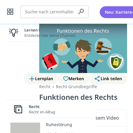
Suche
Neu: Karriere
Lernen lohnt sich!
Entdecke hier deine Chancen.
Lernplan
Merken
Link teilen
Recht
Recht Grundbegriffe
Funktionen des Rechts
Recht
Recht im Alltag
Wichtige Inhalte in diesem Video
Ruhestörung