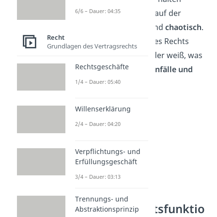
6/6 – Dauer: 04:35
würde, wäre das Fahren auf der
Straße sehr
gefährlich
und
chaotisch
.
Recht
Die Ordnungsfunktion des Rechts
Grundlagen des Vertragsrechts
sorgt also dafür, dass jeder weiß, was
Rechtsgeschäfte
er zu tun hat. Das hilft,
Unfälle und
Konflikte
zu vermeiden.
1/4 – Dauer: 05:40
Willenserklärung
2/4 – Dauer: 04:20
Verpflichtungs- und
Erfüllungsgeschäft
3/4 – Dauer: 03:13
Trennungs- und
Rechtssicherheitsfunktio
Abstraktionsprinzip