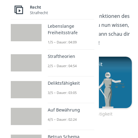
Gerechtigkeit
Recht
Strafrecht
Jetzt weißt du, was die Funktionen des
Rechts sind! Möchtest du nun wissen,
Lebenslange
Freiheitsstrafe
was
Gerechtigkeit
ist? Dann schau dir
unseren Beitrag dazu an!
1/5 – Dauer: 04:09
Straftheorien
2/5 – Dauer: 04:54
Deliktsfähigkeit
3/5 – Dauer: 03:05
Auf Bewährung
Zum Video: Gerechtigkeit
4/5 – Dauer: 02:24
Betrug Schema