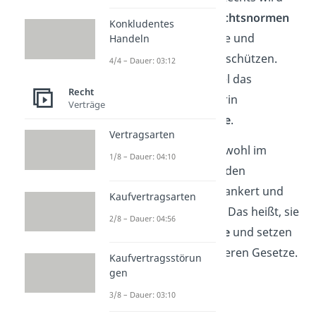
durch eine
Reihe von Rechtsnormen
Konkludentes
umgesetzt, die die Rechte und
Handeln
Freiheiten des Einzelnen schützen.
4/4 – Dauer: 03:12
Dazu gehört zum Beispiel das
Recht
Grundgesetz
und die darin
Verträge
enthaltenen
Grundrechte
.
Vertragsarten
Die
Grundrechte
sind sowohl im
1/8 – Dauer: 04:10
Grundgesetz als auch in den
Landesverfassungen verankert und
Kaufvertragsarten
haben
Verfassungsrang
. Das heißt, sie
2/8 – Dauer: 04:56
stehen an
oberster Stelle
und setzen
den Rahmen für alle anderen Gesetze.
Kaufvertragsstörun
Du unterscheidest:
gen
3/8 – Dauer: 03:10
Subjektiv-rechtliche