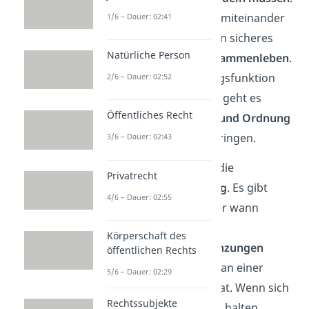
Sie hilft uns, im Einklang miteinander
1/6 – Dauer: 02:41
zu leben und sorgt für ein sicheres
Natürliche Person
und vorhersehbares
Zusammenleben
.
Ebenso wie die Erziehungsfunktion
2/6 – Dauer: 02:52
leitet sie uns an, nur hier geht es
Öffentliches Recht
primär darum,
Struktur und Ordnung
in unser aller Leben zu bringen.
3/6 – Dauer: 02:43
Nehmen wir als Beispiel die
Privatrecht
Straßenverkehrsordnung
. Es gibt
4/6 – Dauer: 02:55
klare Regeln darüber, wer wann
fahren darf, welche
Körperschaft des
Geschwindigkeitsbegrenzungen
öffentlichen Rechts
gelten und wie man sich an einer
5/6 – Dauer: 02:29
Kreuzung zu verhalten hat. Wenn sich
Rechtssubjekte
niemand an diese Regeln halten