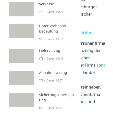
Vorkasse
Blumenladen
GmbH, Hamburger
4/8 – Dauer: 04:25
Autowerkstatt
KG, Städtischer
Tierbedarf
GmbH
Unter Vorbehalt
Bedeutung
Namens- oder Personenfirma
5/8 – Dauer: 03:37
Bei der
Namens- oder Personenfirma
ist der Firmenname gleichzeitig der
Lieferverzug
Name vom Geschäftsinhaber
.
6/8 – Dauer: 04:45
Personenfirmen Beispiele:
Firma
Toni
Kraus
e. K,
Hubert Müller
GmbH,
Annahmeverzug
Heike Mausert
AG
7/8 – Dauer: 05:07
Gibt es
mehrere Geschäftsinhaber
,
dann nennst du die Personenfirma
Sicherungsübereign
ung
beispielsweise „Firma
Kraus
und
8/8 – Dauer: 05:21
Müller
OHG“.