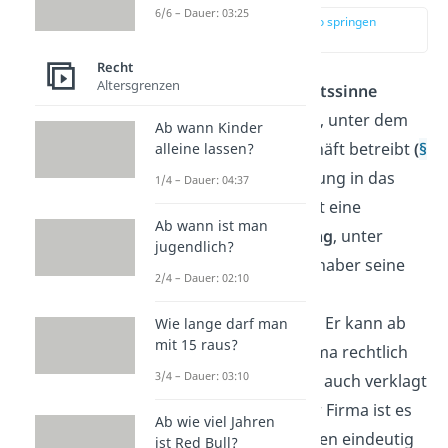
6/6 – Dauer: 03:25
zur Stelle im Video springen
(00:13)
Recht
Altersgrenzen
Unter der
Firma im Rechtssinne
verstehst du den
Namen
, unter dem
Ab wann Kinder
ein
Kaufmann
sein Geschäft betreibt
(
§
alleine lassen?
17 HGB
)
. Mit der Eintragung in das
1/4 – Dauer: 04:37
Handelsregister
entsteht eine
Ab wann ist man
verbindliche Bezeichnung
, unter
jugendlich?
welcher der Geschäftsinhaber seine
2/4 – Dauer: 02:10
Unterschrift abgibt und
Verpflichtungen eingeht.
Er kann ab
Wie lange darf man
mit 15 raus?
sofort im Namen der Firma rechtlich
3/4 – Dauer: 03:10
handeln, verklagen, aber auch verklagt
werden. Die
Aufgabe
der Firma ist es
Ab wie viel Jahren
deshalb, das Unternehmen eindeutig
ist Red Bull?