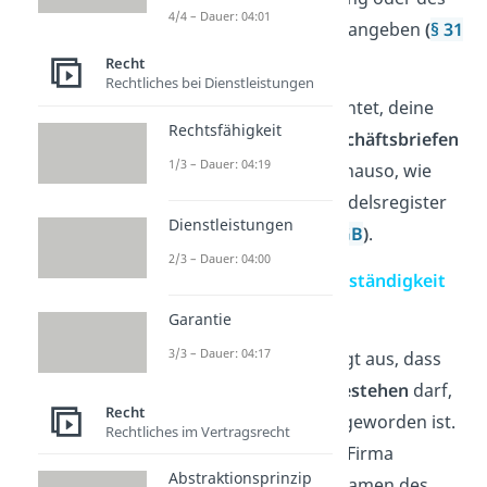
4/4 – Dauer: 04:01
Geschäftsinhabers, dort angeben
(
§ 31
HGB
)
.
Recht
Rechtliches bei Dienstleistungen
Übrigens bist du verpflichtet, deine
Rechtsfähigkeit
Firma auch auf allen
Geschäftsbriefen
1/3 – Dauer: 04:19
zu nennen. Und zwar genauso, wie
deine Firma auch im Handelsregister
Dienstleistungen
eingetragen ist
(
§ 37a HGB
)
.
2/3 – Dauer: 04:00
Grundsatz der Firmenbeständigkeit
Garantie
Der
Grundsatz der
3/3 – Dauer: 04:17
Firmenbeständigkeit
sagt aus, dass
deine Firma
weiterhin bestehen
darf,
Recht
auch wenn sie
ungültig
geworden ist.
Rechtliches im Vertragsrecht
Beispielsweise wird eine Firma
Abstraktionsprinzip
ungültig,
wenn sie den Namen des