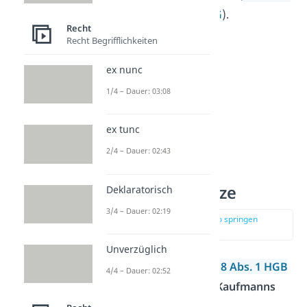
und
§ 4 GmbHG
,
§ 4 AktG
).
Recht
Recht Begrifflichkeiten
ex nunc
1/4 – Dauer: 03:08
ex tunc
2/4 – Dauer: 02:43
Firmengrundsätze
Deklaratorisch
3/4 – Dauer: 02:19
zur Stelle im Video springen
(01:06)
Unverzüglich
Eine Firma muss nach
§ 18 Abs. 1 HGB
4/4 – Dauer: 02:52
zur
Kennzeichnung des Kaufmanns
geeignet sein und