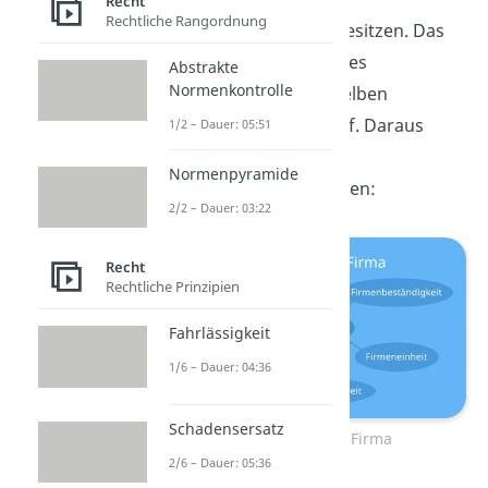
Recht
Rechtliche Rangordnung
Unterscheidungskraft
besitzen. Das
heißt, dass es kein anderes
Abstrakte
Normenkontrolle
Unternehmen mit demselben
Firmennamen geben darf. Daraus
1/2 – Dauer: 05:51
kannst du die folgenden
Normenpyramide
Firmengrundsätze
ableiten:
2/2 – Dauer: 03:22
Recht
Rechtliche Prinzipien
Fahrlässigkeit
1/6 – Dauer: 04:36
Schadensersatz
Grundsätze einer Firma
2/6 – Dauer: 05:36