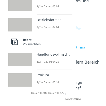
passende Videos zu diesem und
1/2 – Dauer: 05:05
verwandten Themen.
Betriebsformen
2/2 – Dauer: 04:04
Recht
Vollmachten
zur Videoseite: Firma
Handlungsvollmacht
Beliebte Inhalte aus dem Bereich
1/2 – Dauer: 04:26
Recht
Prokura
Handelsr
Firmengr
Kapitalge
2/2 – Dauer: 05:14
egister
undsätze
sellschaf
Dauer: 05:18
Dauer: 05:25
t
Dauer: 05:12