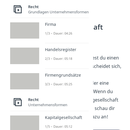
Recht
Grundlagen Unternehmensformen
Personen- und
Firma
Kapitalgesellschaft
1/3 – Dauer: 04:26
Jetzt weißt du, was Firma
bedeutet.
Hinter der
Handelsregister
Firmenbezeichnung findest du einen
2/3 – Dauer: 05:18
Firmenzusatz. Der unterscheidet sich,
je nachdem, ob du eine
Firmengrundsätze
Personengesellschaft
oder eine
3/3 – Dauer: 05:25
Kapitalgesellschaft
bist. Wenn du
mehr über die Personengesellschaft
Recht
Unternehmensformen
erfahren möchtest, dann schau dir
gerne unseren Beitrag dazu an!
Kapitalgesellschaft
1/5 – Dauer: 05:12