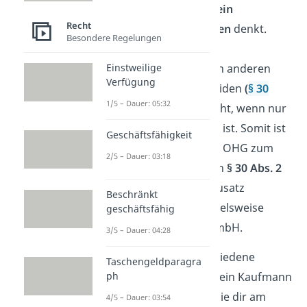
Firmennamen
direkt an ein
Recht
bestimmtes Unternehmen
denkt.
Besondere Regelungen
Dafür muss sich der
Einstweilige
Firmenname
deutlich von anderen
Verfügung
Unternehmen unterscheiden
(
§ 30
1/5 – Dauer: 05:32
Abs. 1 HGB
)
. Es reicht nicht, wenn nur
der Firmenzusatz anders ist. Somit ist
Geschäftsfähigkeit
Müller GmbH und Müller OHG zum
2/5 – Dauer: 03:18
Beispiel nicht gültig. Nach
§ 30 Abs. 2
HGB
muss deshalb ein Zusatz
Beschränkt
beigefügt werden, beispielsweise
geschäftsfähig
Müller Fahrradhandel GmbH.
3/5 – Dauer: 04:28
Deswegen gibt es verschiedene
Taschengeldparagra
Firmenarten
, aus denen ein Kaufmann
ph
auswählen kann. Schau sie dir am
4/5 – Dauer: 03:54