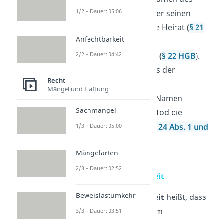
1/2 – Dauer: 05:06
Inhabers trägt, dieser aber seinen
Namen ändert durch eine Heirat
(
§ 21
Anfechtbarkeit
HGB
)
— oder sich der
2/2 – Dauer: 04:42
Geschäftsinhaber ändert
(
§ 22 HGB
)
.
Dann bedarf es allerdings der
Recht
Einwilligung des
Mängel und Haftung
Gesellschafters,
dessen Namen
Sachmangel
eingetragen ist oder bei Tod die
Einwilligung der Erben
(
§ 24 Abs. 1 und
1/3 – Dauer: 05:00
2 HGB
)
.
Mängelarten
Grundsatz der
2/3 – Dauer: 02:52
Firmenunterscheidbarkeit
Beweislastumkehr
Firmenunterscheidbarkeit
heißt, dass
ein Verbraucher bei einem
3/3 – Dauer: 03:51