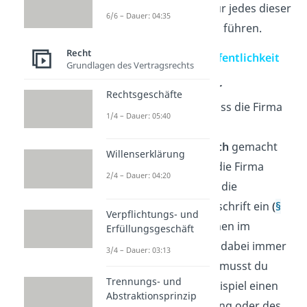
kann er natürlich auch für jedes dieser
6/6 – Dauer: 04:35
Unternehmen eine Firma führen.
Recht
Grundsatz der Firmenöffentlichkeit
Grundlagen des Vertragsrechts
Nach dem
Grundsatz der
Rechtsgeschäfte
Firmenöffentlichkeit
muss die Firma
1/4 – Dauer: 05:40
durch die Eintragung im
Handelsregister
öffentlich
gemacht
Willenserklärung
werden. Dazu trägst du die Firma
2/4 – Dauer: 04:20
selbst, den Ort und auch die
inländische Geschäftsanschrift ein
(
§
Verpflichtungs- und
29 HGB
)
. Die Informationen im
Erfüllungsgeschäft
Handelsregister müssen dabei immer
3/4 – Dauer: 03:13
aktuell
bleiben.
Deshalb musst du
Trennungs- und
Änderungen, wie zum Beispiel einen
Abstraktionsprinzip
Wechsel der Niederlassung oder des