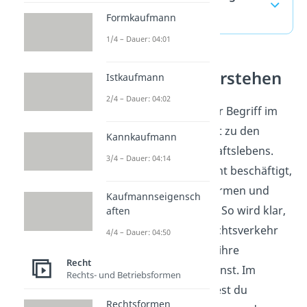
(ausklappen)
Formkaufmann
1/4 – Dauer: 04:01
Handelsrecht verstehen
Istkaufmann
2/4 – Dauer: 04:02
Die Firma ist ein zentraler Begriff im
Handelsrecht und gehört zu den
Kannkaufmann
Grundlagen des Wirtschaftslebens.
3/4 – Dauer: 04:14
Wer sich mit Handelsrecht beschäftigt,
ordnet Namen, Rechtsformen und
Kaufmannseigensch
Regeln für Kaufleute ein. So wird klar,
aften
wie Unternehmen im Rechtsverkehr
4/4 – Dauer: 04:50
auftreten und woran du ihre
Recht
rechtliche Stellung erkennst. Im
Rechts- und Betriebsformen
Wirtschaftsbereich
findest du
Rechtsformen