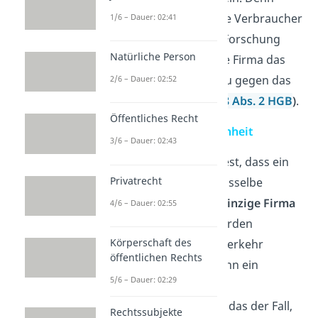
darunter stellen sich viele Verbraucher
1/6 – Dauer: 02:41
eine Einrichtung für die Forschung
Natürliche Person
und Lehre vor. Weil deine Firma das
aber nicht ist, verstößt du gegen das
2/6 – Dauer: 02:52
Irreführungsverbot (
§ 18 Abs. 2 HGB
)
.
Öffentliches Recht
Grundsatz der Firmeneinheit
3/6 – Dauer: 02:43
Die
Firmeneinheit
legt fest, dass ein
Privatrecht
Kaufmann für ein und dasselbe
Unternehmen nur
eine einzige Firma
4/6 – Dauer: 02:55
führen
darf. Dadurch werden
Körperschaft des
Täuschungen im Rechtsverkehr
öffentlichen Rechts
vermieden. Trotzdem kann ein
5/6 – Dauer: 02:29
Kaufmann aber mehrere
Unternehmen haben. Ist das der Fall,
Rechtssubjekte