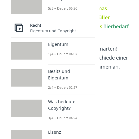
Mischfirma Beispiel:
Emmas
5/5 – Dauer: 06:30
Süßigkeitenladen
KG,
Müller
Recht
Friseursalon
GmbH,
Susis
Tierbedarf
Eigentum und Copyright
KG
Eigentum
Jetzt kennst du alle Firmenarten!
1/4 – Dauer: 04:07
Schau dir nun die Unterschiede einer
Firma zu einem Unternehmen an.
Besitz und
Eigentum
2/4 – Dauer: 02:57
Was bedeutet
Copyright?
3/4 – Dauer: 04:24
Lizenz