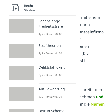
Recht
Fantasiefirma
Strafrecht
Benennst du deine Firma mit einem
Lebenslange
frei erfundenen Namen,
dann
Freiheitsstrafe
bezeichnet man sie als
Fantasiefirma
.
1/5 – Dauer: 04:09
Fantasiefirmen Beispiele:
Straftheorien
Wunschbaum
OHG (für einen
Blumenladen),
Flitzer
AG (Kfz-
2/5 – Dauer: 04:54
Werkstatt),
Schnurri
GmbH
Deliktsfähigkeit
(Tierbedarf)
3/5 – Dauer: 03:05
Gemischte Firma
Auf Bewährung
Die
gemischte Firma
beschreibt den
Firmengrund vom Unternehmen
und
4/5 – Dauer: 02:24
gleichzeitig auch den oder die
Namen
Betrug Schema
der Geschäftsinhaber.