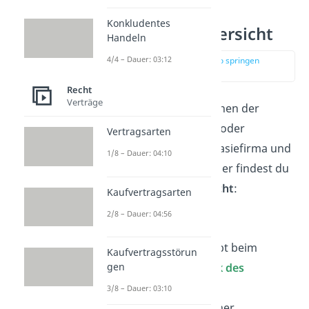
Konkludentes
Firmenarten Übersicht
Handeln
4/4 – Dauer: 03:12
zur Stelle im Video springen
(03:09)
Recht
Verträge
Du unterscheidest zwischen der
Sachfirma, der Namens- oder
Vertragsarten
Personenfirma, der Fantasiefirma und
1/8 – Dauer: 04:10
der gemischten Firma. Hier findest du
eine
Firmenartenübersicht
:
Kaufvertragsarten
2/8 – Dauer: 04:56
Sachfirma
Eine
Sachfirma
beschreibt beim
Kaufvertragsstörun
gen
Firmennamen den
Zweck des
Geschäfts
.
3/8 – Dauer: 03:10
Sachfirma Beispiel:
Berliner