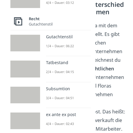
Good to Know: Unterschied
4/4 – Dauer: 03:12
Firma — Unternehmen
Recht
Gutachtenstil
Oft wird der Begriff Firma mit dem
Unternehmen gleichgestellt. Es gibt
Gutachtenstil
allerdings einen wesentlichen
1/4 – Dauer: 06:22
Unterschied
zwischen Unternehmen
und Firma: Als Firma bezeichnest du
Tatbestand
nur den
geschützten rechtlichen
2/4 – Dauer: 04:15
Namen
, unter dem das Unternehmen
handelt. Wie zum Beispiel Floras
Subsumtion
Blumenladen. Das Unternehmen
3/4 – Dauer: 04:51
dagegen beschreibt die
Leistungserstellung
selbst. Das heißt:
ex ante ex post
Flora pflanzt Blumen an, verkauft die
4/4 – Dauer: 02:43
Blumen und bezahlt ihre Mitarbeiter.