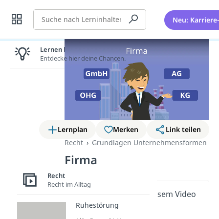
Suche
Neu: Karriere
Lernen lohnt sich!
Entdecke hier deine Chancen.
Lernplan
Merken
Link teilen
Recht
Grundlagen Unternehmensformen
Firma
Recht
Recht im Alltag
Wichtige Inhalte in diesem Video
Ruhestörung