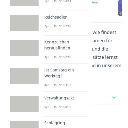
1/6 – Dauer: 04:41
Firma Definition
(00:13)
Reichsadler
2/6 – Dauer: 02:49
Was bedeutet
Firma
und wie findest
du den richtigen Firmennamen für
Kennzeichen
herausfinden
dein Unternehmen? Das und die
wichtigsten Firmengrundsätze lernst
3/6 – Dauer: 02:40
du in unserem Beitrag und in unserem
Ist Samstag ein
Video
!
Werktag?
4/6 – Dauer: 03:37
Inhaltsübersicht
Verwaltungsakt
5/6 – Dauer: 04:35
Firma Definition
Schlagring