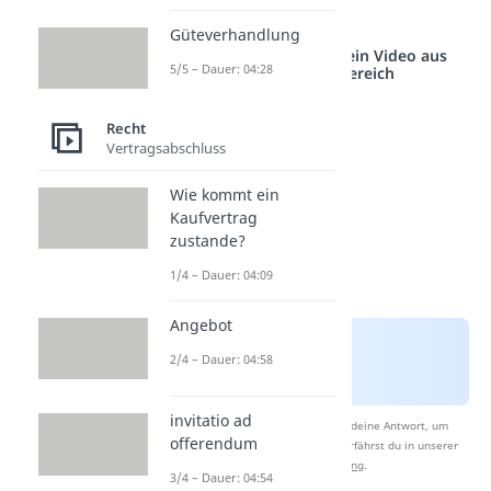
besten gleich hier an!
Güteverhandlung
Studyflix vernetzt: Hier ein Video aus
5/5 – Dauer: 04:28
einem anderen Bereich
Recht
Vertragsabschluss
Wie kommt ein
Kaufvertrag
zustande?
1/4 – Dauer: 04:09
Angebot
2/4 – Dauer: 04:58
invitatio ad
Nach Beantwortung speichern wir deine Antwort, um
offerendum
Studyflix zu verbessern. Mehr dazu erfährst du in unserer
Datenschutzerklärung
.
3/4 – Dauer: 04:54