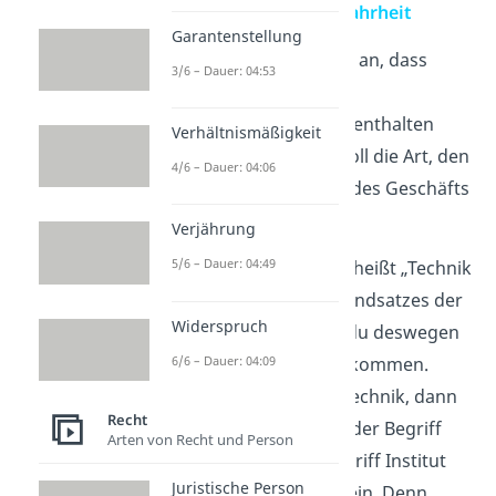
Grundsatz der Firmenwahrheit
Garantenstellung
Die
Firmenwahrheit
gibt an, dass
3/6 – Dauer: 04:53
deine Firma
keine
falschen Informationen
enthalten
Verhältnismäßigkeit
darf. Das bedeutet, sie soll
die Art, den
4/6 – Dauer: 04:06
Umfang oder die Größe des Geschäfts
ehrlich bekannt geben.
Verjährung
5/6 – Dauer: 04:49
Stell dir vor, deine Firma heißt „Technik
Institut“. Wegen des Grundsatzes der
Widerspruch
Firmenwahrheit kannst du deswegen
6/6 – Dauer: 04:09
aber Schwierigkeiten bekommen.
Benutzt du den Begriff Technik, dann
Recht
ist das kein Problem, da der Begriff
Arten von Recht und Person
umfangreich ist. Der Begriff Institut
Juristische Person
kann aber irreführend sein. Denn