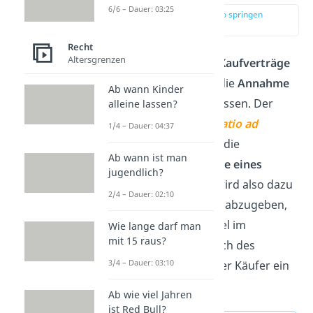
6/6 – Dauer: 03:25
zur Stelle im Video springen
(00:13)
Recht
Altersgrenzen
In Deutschland werden
Kaufverträge
durch ein
Angebot
und die
Annahme
Ab wann Kinder
des Angebots
abgeschlossen. Der
alleine lassen?
lateinische Begriff
„invitatio ad
1/4 – Dauer: 04:37
offerendum“
beschreibt die
Ab wann ist man
Aufforderung zur Abgabe eines
jugendlich?
Angebots
. Eine Person wird also dazu
2/4 – Dauer: 02:10
aufgerufen, ein Angebot abzugeben,
zum Beispiel durch Artikel im
Wie lange darf man
mit 15 raus?
Schaufenster. Der Wunsch des
3/4 – Dauer: 03:10
Verkäufers ist es, dass der Käufer ein
Angebot abgibt.
Ab wie viel Jahren
ist Red Bull?