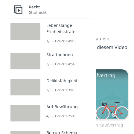
Recht
Strafrecht
Kaufvertrag
Lebenslange
Freiheitsstrafe
Du willst wissen, wie genau ein
1/5 – Dauer: 04:09
Kaufvertrag
entsteht? In diesem Video
Straftheorien
zeigen wir es dir!
2/5 – Dauer: 04:54
Deliktsfähigkeit
3/5 – Dauer: 03:05
Auf Bewährung
4/5 – Dauer: 02:24
Zum Video: Wie kommt ein Kaufvertrag
zustande?
Betrug Schema