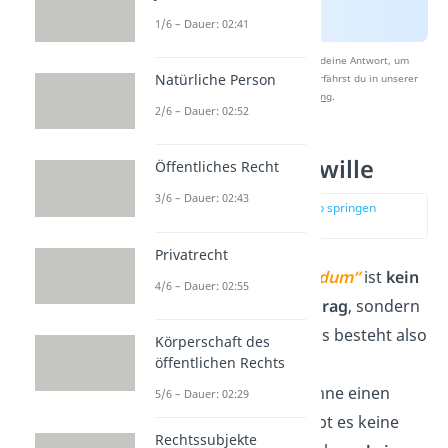
1/6 – Dauer: 02:41
Nach Beantwortung speichern wir deine Antwort, um
Natürliche Person
Studyflix zu verbessern. Mehr dazu erfährst du in unserer
Datenschutzerklärung
.
2/6 – Dauer: 02:52
Rechtsbindungswille
Öffentliches Recht
3/6 – Dauer: 02:43
zur Stelle im Video springen
(01:53)
Privatrecht
Die
„
invitatio ad offerendum“
ist
kein
4/6 – Dauer: 02:55
rechtlich
bindender Vertrag
, sondern
nur eine
Aufforderung
. Es besteht also
Körperschaft des
kein sogenannter
öffentlichen Rechts
Rechtsbindungswille
. Ohne einen
5/6 – Dauer: 02:29
Rechtsbindungswillen gibt es keine
Rechtssubjekte