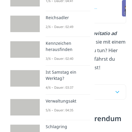
1/6 – Dauer: 04:41
Invitatio ad
offerendum
Definition
(00:13)
Reichsadler
2/6 – Dauer: 02:49
Welche Bedeutung hat
invitatio ad
offerendum
und was hat sie mit einem
Kennzeichen
herausfinden
verbindlichen Angebot zu tun? Hier
und in unserem
Video
erfährst du
3/6 – Dauer: 02:40
alles, was du wissen musst!
Ist Samstag ein
Werktag?
4/6 – Dauer: 03:37
Inhaltsübersicht
Verwaltungsakt
5/6 – Dauer: 04:35
Invitatio ad offerendum
Definition
Schlagring