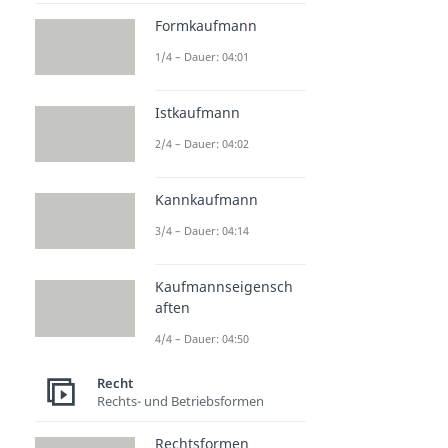
invitatio ad offerendum
Formkaufmann
Dauer: 04:54
Konkludentes Handeln
1/4 – Dauer: 04:01
Dauer: 03:12
Istkaufmann
2/4 – Dauer: 04:02
Kannkaufmann
3/4 – Dauer: 04:14
Kaufmannseigensch
aften
4/4 – Dauer: 04:50
Recht
Rechts- und Betriebsformen
Rechtsformen