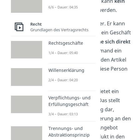
Willenserklärung
und es kann
kein
6/6 – Dauer: 04:35
Vertrag
abgeschlossen werden.
Das schützt den Verkäufer. Er kann
Recht
Grundlagen des Vertragsrechts
also ausdrücken, dass er ein Geschäft
abschließen möchte,
ohne sich direkt
Rechtsgeschäfte
zu verpflichten
. Wenn jemand ein
1/4 – Dauer: 05:40
Angebot macht, muss er den Artikel
also nicht zwingend an diese Person
Willenserklärung
verkaufen!
2/4 – Dauer: 04:20
Beispiel:
Ein Verkäufer bietet ein
Verpflichtungs- und
Produkt im Internet an. Das stellt
Erfüllungsgeschäft
keinen bindenden Vertrag dar,
3/4 – Dauer: 03:13
sondern nur die Aufforderung an den
Kunden, seinerseits ein Angebot
Trennungs- und
Abstraktionsprinzip
abzugeben und das Produkt in den