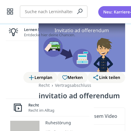
Suche
Neu: Karriere
Lernen lohnt sich!
Entdecke hier deine Chancen.
Lernplan
Merken
Link teilen
Recht
Vertragsabschluss
invitatio ad offerendum
Recht
Recht im Alltag
Wichtige Inhalte in diesem Video
Ruhestörung