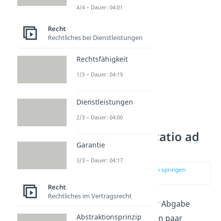
4/4 – Dauer: 04:01
Warenkorb zu legen.
Recht
Rechtliches bei Dienstleistungen
Rechtsfähigkeit
1/3 – Dauer: 04:19
Dienstleistungen
2/3 – Dauer: 04:00
Sonderfälle invitatio ad
Garantie
offerendum
3/3 – Dauer: 04:17
zur Stelle im Video springen
(03:33)
Recht
Rechtliches im Vertragsrecht
Bei der Aufforderung zur Abgabe
Abstraktionsprinzip
eines Angebots gibt es ein paar