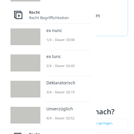
Teleshopping
Recht
Ausgestellte Ware im
Recht Begrifflichkeiten
Supermarkt
ex nunc
1/4 – Dauer: 03:08
ex tunc
2/4 – Dauer: 02:43
Deklaratorisch
3/4 – Dauer: 02:19
Unverzüglich
Was passiert danach?
4/4 – Dauer: 02:52
zur Stelle im Video springen
(01:00)