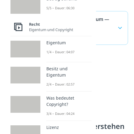
5/5 – Dauer: 06:30
invitatio ad offerendum —
Recht
häufigste Fragen
Eigentum und Copyright
(ausklappen)
Eigentum
1/4 – Dauer: 04:07
Besitz und
Eigentum
2/4 – Dauer: 02:57
Was bedeutet
Copyright?
3/4 – Dauer: 04:24
Vertragsrecht verstehen
Lizenz