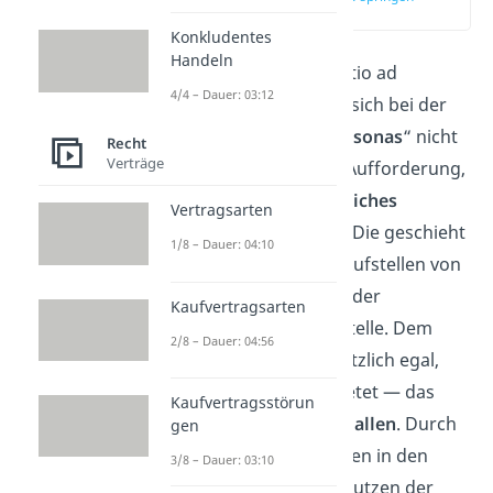
(02:39)
Konkludentes
Handeln
Im Gegensatz zur „invitatio ad
4/4 – Dauer: 03:12
offerendum“ handelt es sich bei der
„
offertas ad incertas personas
“ nicht
Recht
Verträge
um eine unverbindliche Aufforderung,
sondern um ein
verbindliches
Vertragsarten
Angebot
(
§ 145 ff. BGB
). Die geschieht
1/8 – Dauer: 04:10
zum Beispiel durch das Aufstellen von
Süßigkeitenautomaten oder
Kaufvertragsarten
Zapfsäulen an der Tankstelle. Dem
2/8 – Dauer: 04:56
Verkäufer ist es grundsätzlich egal,
wem er seine Ware anbietet — das
Kaufvertragsstörun
Angebot gilt gegenüber allen
. Durch
gen
das Einwerfen von Münzen in den
3/8 – Dauer: 03:10
Automaten oder das Benutzen der