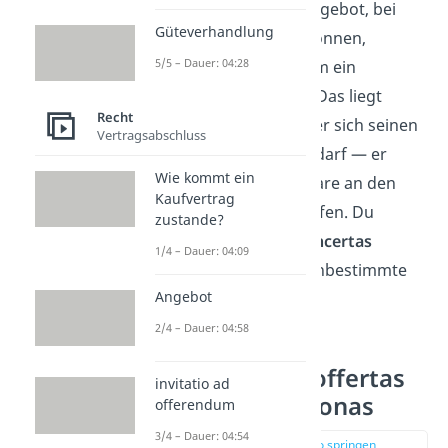
legen. Bei einem Ebay Angebot, bei
Güteverhandlung
dem die Käufer bieten können,
5/5 – Dauer: 04:28
handelt es sich jedoch um ein
verbindliches Angebot
. Das liegt
Recht
daran, dass der Verkäufer sich seinen
Vertragsabschluss
Käufer nicht aussuchen darf — er
Wie kommt ein
muss die angebotene Ware an den
Kaufvertrag
Höchstbietenden verkaufen. Du
zustande?
nennst das
offertas ad incertas
1/4 – Dauer: 04:09
personas
(Angebot an unbestimmte
Angebot
Personen).
2/4 – Dauer: 04:58
Unterschied zu offertas
invitatio ad
ad incertas personas
offerendum
3/4 – Dauer: 04:54
zur Stelle im Video springen