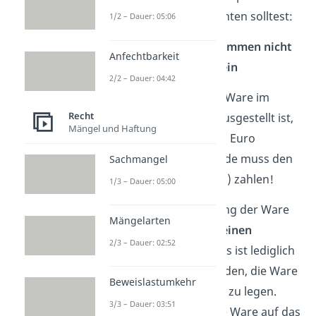
Sonderfälle
, die du beachten solltest:
1/2 – Dauer: 05:06
Preisauszeichnungen stimmen nicht
Anfechtbarkeit
mit Preis an Kasse überein
2/2 – Dauer: 04:42
Was passiert, wenn eine Ware im
Recht
Supermarkt für 5 Euro ausgestellt ist,
Mängel und Haftung
aber in der Kasse unter 7 Euro
gespeichert ist? Der Kunde muss den
Sachmangel
Kassenpreis (hier: 7 Euro) zahlen!
1/3 – Dauer: 05:00
Wieso?
Bei der Ausstellung der Ware
Mängelarten
im Supermarkt gibt es
keinen
2/3 – Dauer: 02:52
Rechtsbindungswillen
, es ist lediglich
ein Angebot für den Kunden, die Ware
Beweislastumkehr
in seinen Einkaufswagen zu legen.
3/3 – Dauer: 03:51
Erst, wenn der Kunde die Ware auf das