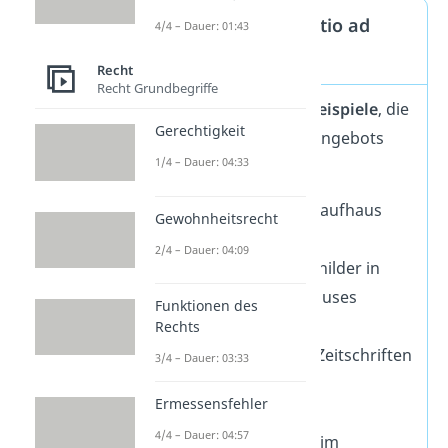
Beispiele für „invitatio ad
4/4 – Dauer: 01:43
offerendum“
Recht
Recht Grundbegriffe
Es gibt verschiedene
Beispiele
, die
Gerechtigkeit
die Anbahnung eines Angebots
1/4 – Dauer: 04:33
darstellen:
Ausstellungen im Kaufhaus
Gewohnheitsrecht
oder Schaufenster
2/4 – Dauer: 04:09
Ausgelegte Preisschilder in
Autos eines Autohauses
Funktionen des
Kataloge
Rechts
Werbeanzeigen in Zeitschriften
3/4 – Dauer: 03:33
Werbeprospekte
Ermessensfehler
Angabe von
4/4 – Dauer: 04:57
Telefonnummer beim