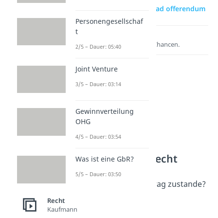
zur Videoseite: invitatio ad offerendum
Personengesellschaf
t
Lernen lohnt sich!
Entdecke hier deine Chancen.
2/5 – Dauer: 05:40
Joint Venture
3/5 – Dauer: 03:14
Gewinnverteilung
OHG
4/5 – Dauer: 03:54
Weitere Inhalte: Recht
Was ist eine GbR?
Vertragsabschluss
5/5 – Dauer: 03:50
Wie kommt ein Kaufvertrag zustande?
Dauer: 04:09
Recht
Angebot
Kaufmann
Dauer: 04:58