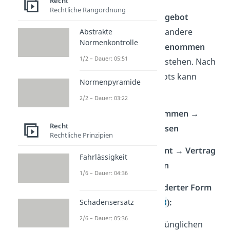
Recht
Rechtliche Rangordnung
Erst wenn jemand ein
Angebot
abgegeben
hat und eine andere
Abstrakte
Normenkontrolle
Person das
Angebot angenommen
1/2 – Dauer: 05:51
hat, kann ein Vertrag entstehen. Nach
der Abgabe eines Angebots kann
Normenpyramide
folgendes passieren:
2/2 – Dauer: 03:22
✅
Angebot wird angenommen →
Recht
Vertrag wird abgeschlossen
Rechtliche Prinzipien
❌ Angebot wird abgelehnt → Vertrag
Fahrlässigkeit
wird nicht abgeschlossen
1/6 – Dauer: 04:36
➡️ Angebot wird in geänderter Form
angenommen (
§ 150 BGB
):
Schadensersatz
2/6 – Dauer: 05:36
Ablehnung des ursprünglichen