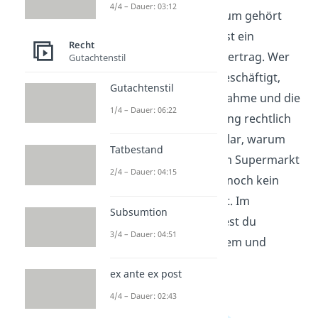
4/4 – Dauer: 03:12
Die invitatio ad offerendum gehört
zum Vertragsrecht und ist ein
Recht
wichtiger Teil beim Kaufvertrag. Wer
Gutachtenstil
sich mit Vertragsrecht beschäftigt,
Gutachtenstil
schaut auf Angebot, Annahme und die
1/4 – Dauer: 06:22
Frage, wann eine Erklärung rechtlich
bindend ist. Dabei wird klar, warum
Tatbestand
Ware im Schaufenster, im Supermarkt
2/4 – Dauer: 04:15
oder im Online-Shop oft noch kein
verbindliches Angebot ist. Im
Subsumtion
Wirtschaftsbereich
findest du
3/4 – Dauer: 04:51
passende Videos zu diesem und
verwandten Themen.
ex ante ex post
4/4 – Dauer: 02:43