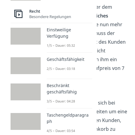
Kassenband legt, macht er dem
Recht
Supermarkt ein
verbindliches
Besondere Regelungen
Angebot
. Kostet die Ware nun mehr
Einstweilige
als ausgeschildert war, muss der
Verfügung
Supermarkt das Angebot des Kunden
1/5 – Dauer: 05:32
(hier: 5 Euro zu zahlen) nicht
annehmen, sondern kann ihm ein
Geschäftsfähigkeit
Gegenangebot (hier: Kaufpreis von 7
2/5 – Dauer: 03:18
Euro) machen.
Beschränkt
Ebay
geschäftsfähig
3/5 – Dauer: 04:28
Grundsätzlich handelt es sich bei
Angeboten auf Internetseiten um eine
Taschengeldparagra
bloße
Anforderung
an den Kunden,
ph
die Ware in seinen Warenkorb zu
4/5 – Dauer: 03:54