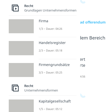
Recht
Grundlagen Unternehmensformen
Firma
zur Videoseite: invitatio ad offerendum
1/3 – Dauer: 04:26
Beliebte Inhalte aus dem Bereich
Recht
Handelsregister
2/3 – Dauer: 05:18
Konklud
Vertrags
Kaufvert
Firmengrundsätze
entes
arten
ragsarte
Handeln
Dauer: 04:10
n
3/3 – Dauer: 05:25
Dauer: 03:12
Dauer: 04:56
Recht
Unternehmensformen
Kapitalgesellschaft
1/5 – Dauer: 05:12