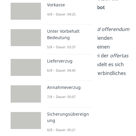
Vorkasse
Zapfsäule wird das
Angebot
4/8 – Dauer: 04:25
angenommen
.
Merke!
Bei der
invitatio ad offerendum
Unter Vorbehalt
gibt es aufgrund des fehlenden
Bedeutung
Rechtsbindungswillens keinen
5/8 – Dauer: 03:37
verbindlichen Vertrag. Bei der
offertas
Lieferverzug
ad incertas personas
handelt es sich
6/8 – Dauer: 04:45
hingegen schon um ein verbindliches
Angebot!
Annahmeverzug
7/8 – Dauer: 05:07
Sicherungsübereign
ung
8/8 – Dauer: 05:21