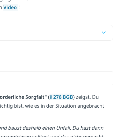
im
Video
!
orderliche Sorgfalt“ (
§ 276 BGB
)
zeigst. Du
htig bist, wie es in der Situation angebracht
und baust deshalb einen Unfall. Du hast dann
konzentrieren solltest und das nicht gemacht