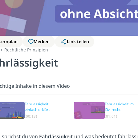
Lernplan
Merken
Link teilen
Rechtliche Prinzipien
hrlässigkeit
chtige Inhalte in diesem Video
Fahrlässigkeit
Fahrlässigkeit im
einfach erklärt
Zivilrecht
(00:13)
(01:01)
sprichst du von
Fahrlässigkeit
und was bedeutet fahrlässig