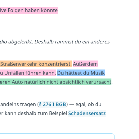
ive Folgen haben könnte
adio abgelenkt. Deshalb rammst du ein anderes
 Straßenverkehr konzentrierst.
Außerdem
u Unfällen führen kann.
Du hättest du Musik
en Auto natürlich nicht absichtlich verursacht
.
andelns tragen (
§ 276 I BGB
) — egal, ob du
rer kann deshalb zum Beispiel
Schadensersatz