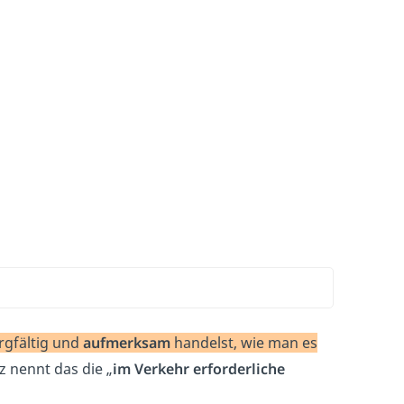
rgfältig und
aufmerksam
handelst, wie man es
z nennt das die „
im Verkehr erforderliche