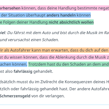
orhersehen
können, dass deine Handlung bestimmte negat
n der Situation überhaupt
anders handeln
können
ie Folgen deiner Handlung
nicht absichtlich wollen
iel
: Du fährst mit dem Auto und bist durch die Musik im R
und verursachst einen Schaden.
ir als Autofahrer kann man erwarten, dass du dich auf den
st du wissen können, dass die Ablenkung durch die Musik z
achen können.
Trotzdem hast du den Schaden an dem ander
st also
fahrlässig
gehandelt.
sätzlich musst du im Zivilrecht die Konsequenzen deines H
tzlich oder fahrlässig gehandelt hast. Der andere Autofah
Schmerzensgeld
von dir verlangen.