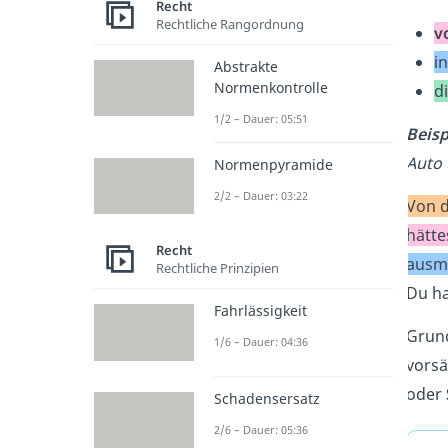
Recht
Rechtliche Rangordnung
v
i
Abstrakte
Normenkontrolle
d
1/2 – Dauer: 05:51
Beisp
Auto 
Normenpyramide
2/2 – Dauer: 03:22
Von d
hätte
Recht
ausm
Rechtliche Prinzipien
Du ha
Fahrlässigkeit
Grund
1/6 – Dauer: 04:36
vorsä
oder
Schadensersatz
2/6 – Dauer: 05:36