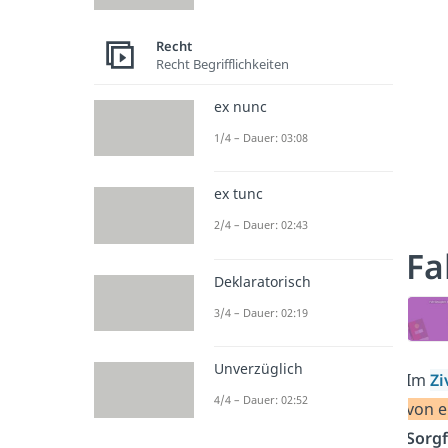
Recht
Recht Begrifflichkeiten
ex nunc
1/4 – Dauer: 03:08
ex tunc
2/4 – Dauer: 02:43
Fa
Deklaratorisch
3/4 – Dauer: 02:19
Unverzüglich
Im
Zi
4/4 – Dauer: 02:52
von e
Sorgf