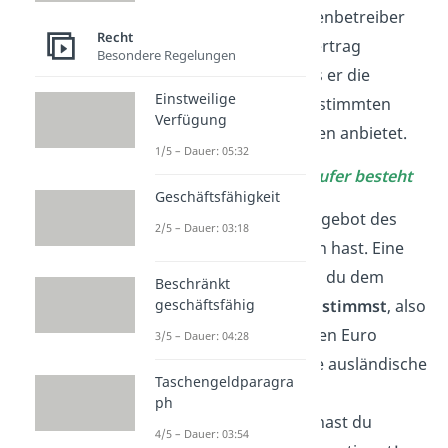
nötig, dass der Automatenbetreiber
Recht
persönlich mit dir den Vertrag
Besondere Regelungen
ausmacht. Es reicht, dass er die
Einstweilige
Süßigkeiten zu einem bestimmten
Verfügung
Preis in seinem Automaten anbietet.
1/5 – Dauer: 05:32
✅
Angebot vom Verkäufer besteht
Geschäftsfähigkeit
Fraglich ist, ob du das Angebot des
2/5 – Dauer: 03:18
Verkäufers angenommen hast. Eine
Annahme
bedeutet, dass du dem
Beschränkt
Angebot
vorbehaltlos
zustimmst
, also
geschäftsfähig
den Schokoriegel für einen Euro
3/5 – Dauer: 04:28
kaufst. Da du jedoch eine ausländische
Taschengeldparagra
Münze mit geringerem
ph
Wert eingeworfen hast, hast du
4/5 – Dauer: 03:54