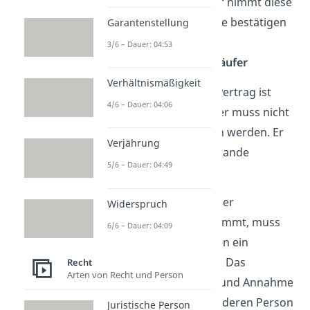
eine Ware. Der Verkäufer nimmt diese
Bestellung an. Er muss sie bestätigen
Garantenstellung
und ausliefern.
→ erste
3/6 – Dauer: 04:53
Willenserklärung vom Käufer
Verhältnismäßigkeit
Gut zu wissen!
Der Kaufvertrag ist
4/6 – Dauer: 04:06
formfrei
. Das bedeutet, er muss nicht
schriftlich abgeschlossen werden. Er
Verjährung
kann auch mündlich zustande
5/6 – Dauer: 04:49
kommen.
Damit ein rechtswirksamer
Widerspruch
Kaufvertrag zustande kommt, muss
6/6 – Dauer: 04:09
aber von beiden Personen ein
Bindungswille
vorliegen. Das
Recht
Arten von Recht und Person
bedeutet, dass Angebot und Annahme
des Angebots von der anderen Person
Juristische Person