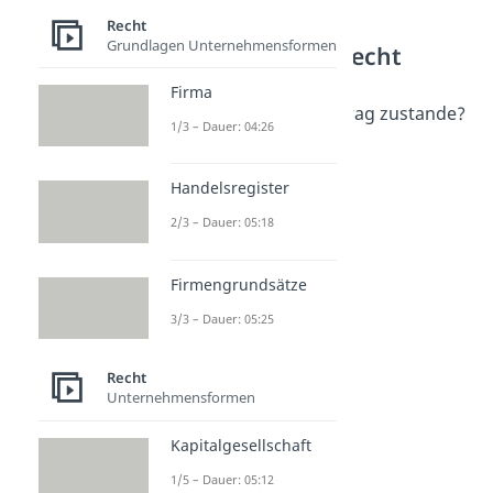
Recht
Grundlagen Unternehmensformen
Weitere Inhalte: Recht
Vertragsabschluss
Firma
Wie kommt ein Kaufvertrag zustande?
1/3 – Dauer: 04:26
Dauer: 04:09
Angebot
Dauer: 04:58
Handelsregister
invitatio ad offerendum
2/3 – Dauer: 05:18
Dauer: 04:54
Konkludentes Handeln
Dauer: 03:12
Firmengrundsätze
3/3 – Dauer: 05:25
Recht
Unternehmensformen
Kapitalgesellschaft
1/5 – Dauer: 05:12