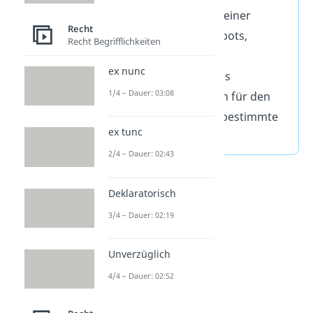
Angebot
(Antrag) und einer
Recht
Annahme
dieses Angebots,
Recht Begrifflichkeiten
zustande. Mit dem
ex nunc
Zustandekommen eines
1/4 – Dauer: 03:08
Kaufvertrags entstehen für den
Käufer und Verkäufer bestimmte
ex tunc
Rechte und Pflichten
.
2/4 – Dauer: 02:43
Deklaratorisch
3/4 – Dauer: 02:19
Unverzüglich
4/4 – Dauer: 02:52