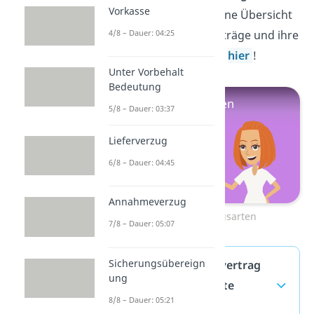
Vorkasse
die du kennen solltest. Eine Übersicht
4/8 – Dauer: 04:25
über die wichtigsten Verträge und ihre
Eigenschaften findest du
hier
!
Unter Vorbehalt
Bedeutung
5/8 – Dauer: 03:37
Lieferverzug
6/8 – Dauer: 04:45
Annahmeverzug
Zum Video: Vertragsarten
7/8 – Dauer: 05:07
Sicherungsübereign
Wie kommt ein Kaufvertrag
ung
zustande? — häufigste
8/8 – Dauer: 05:21
Fragen
(ausklappen)