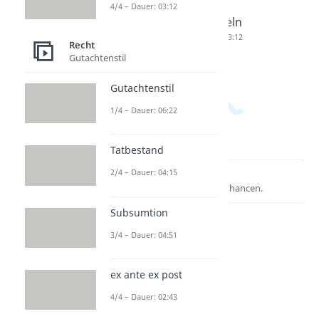
Dauer: 04:58
ad
entes
4/4 – Dauer: 03:12
offerend
Handeln
um
Dauer: 03:12
Recht
Dauer: 04:54
Gutachtenstil
Gutachtenstil
1/4 – Dauer: 06:22
Tatbestand
2/4 – Dauer: 04:15
Lernen lohnt sich!
Entdecke hier deine Chancen.
Subsumtion
3/4 – Dauer: 04:51
ex ante ex post
4/4 – Dauer: 02:43