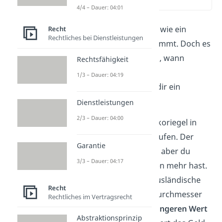
(02:51)
4/4 – Dauer: 04:01
Jetzt weißt du, wann und wie ein
Recht
Rechtliches bei Dienstleistungen
Kaufvertrag zustande kommt. Doch es
ist nicht immer eindeutig, wann
Rechtsfähigkeit
Angebot und Annahme
1/3 – Dauer: 04:19
übereinstimmen. Schau dir ein
Fallbeispiel
dazu an:
Dienstleistungen
2/3 – Dauer: 04:00
Du möchtest einen Schokoriegel in
einem Warenautomat kaufen. Der
Garantie
Riegel kostet
einen Euro
, aber du
3/3 – Dauer: 04:17
stellst fest, dass du keinen mehr hast.
Deshalb wirfst du eine ausländische
Recht
Münze mit demselben Durchmesser
Rechtliches im Vertragsrecht
ein, die jedoch einen
geringeren Wert
Abstraktionsprinzip