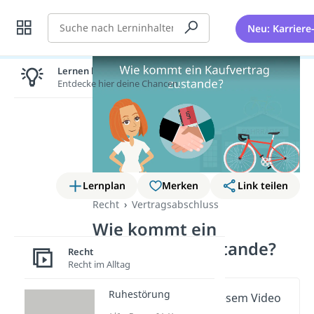
Suche
Neu: Karriere
Lernen lohnt sich!
Entdecke hier deine Chancen.
Lernplan
Merken
Link teilen
Recht
Vertragsabschluss
Wie kommt ein
Kaufvertrag zustande?
Recht
Recht im Alltag
Ruhestörung
Wichtige Inhalte in diesem Video