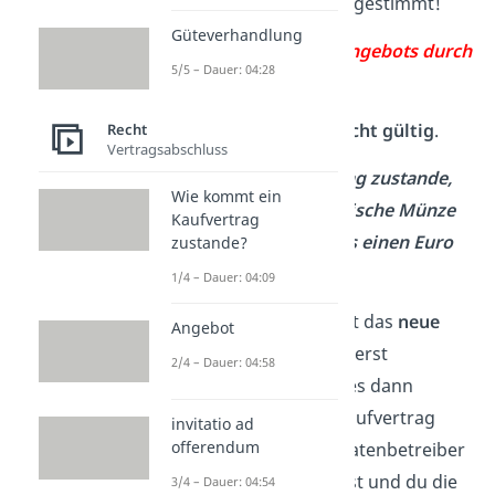
diesem Angebot nicht zugestimmt!
Güteverhandlung
❌ keine Annahme des Angebots durch
5/5 – Dauer: 04:28
Käufer
➡️ Der
Kaufvertrag
ist
nicht gültig
.
Recht
Vertragsabschluss
Kommt ein Kaufvertrag zustande,
Wie kommt ein
wenn du eine ausländische Münze
Kaufvertrag
einwirfst, die mehr als einen Euro
zustande?
wert ist?
1/4 – Dauer: 04:09
Nicht direkt. Du müsstest das
neue
Angebot
Angebot
dem Verkäufer erst
2/4 – Dauer: 04:58
vorstellen. Nur wenn er es dann
akzeptiert, kommt ein Kaufvertrag
invitatio ad
offerendum
zustande. Da der Automatenbetreiber
jedoch nicht anwesend ist und du die
3/4 – Dauer: 04:54