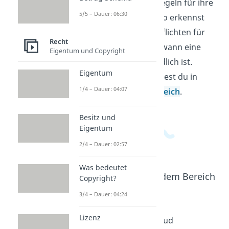
entstehen und welche Regeln für ihre
5/5 – Dauer: 06:30
Gültigkeit wichtig sind. So erkennst
du, welche Rechte und Pflichten für
Recht
beide Seiten gelten und wann eine
Eigentum und Copyright
Einigung wirklich verbindlich ist.
Eigentum
Weitere Videos dazu findest du in
1/4 – Dauer: 04:07
unserem
Wirtschaftsbereich
.
Besitz und
Eigentum
2/4 – Dauer: 02:57
Was bedeutet
Beliebte Inhalte aus dem Bereich
Copyright?
Recht
3/4 – Dauer: 04:24
Lizenz
Angebot
invitatio
Konklud