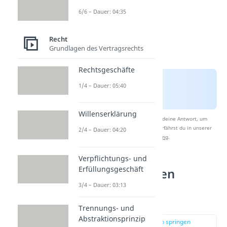
6/6 – Dauer: 04:35
Recht
Grundlagen des Vertragsrechts
Rechtsgeschäfte
1/4 – Dauer: 05:40
Willenserklärung
Nach Beantwortung speichern wir deine Antwort, um
Studyflix zu verbessern. Mehr dazu erfährst du in unserer
2/4 – Dauer: 04:20
Datenschutzerklärung
.
Verpflichtungs- und
Erfüllungsgeschäft
Zustandekommen
Kaufvertrag —
3/4 – Dauer: 03:13
Fallbeispiel
Trennungs- und
Abstraktionsprinzip
zur Stelle im Video springen