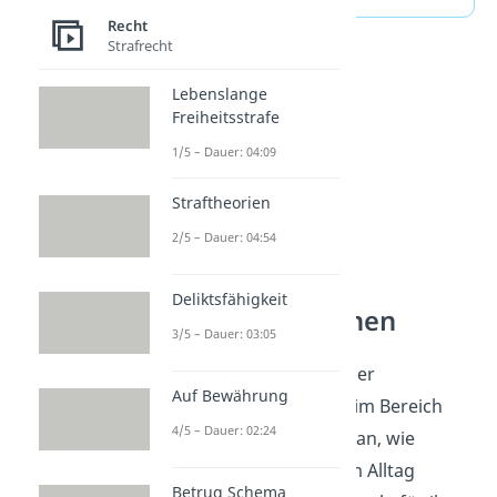
Recht
Strafrecht
Lebenslange
Freiheitsstrafe
1/5 – Dauer: 04:09
Straftheorien
2/5 – Dauer: 04:54
Deliktsfähigkeit
Verträge verstehen
3/5 – Dauer: 03:05
Ein Kaufvertrag ist eine der
Auf Bewährung
wichtigsten Grundlagen im Bereich
4/5 – Dauer: 02:24
Verträge. Du schaust dir an, wie
verschiedene Verträge im Alltag
Betrug Schema