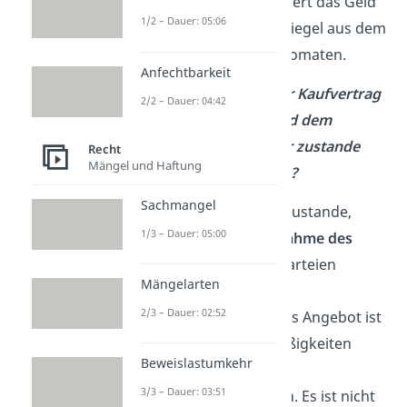
hat. Der Automat akzeptiert das Geld
1/2 – Dauer: 05:06
und du nimmst dir den Riegel aus dem
Ausgabeschacht des Automaten.
Anfechtbarkeit
Ist ein rechtswirksamer Kaufvertrag
2/2 – Dauer: 04:42
zwischen dir und dem
Automatenbetreiber zustande
Recht
Mängel und Haftung
gekommen?
Sachmangel
Ein Kaufvertrag kommt zustande,
1/3 – Dauer: 05:00
wenn
Angebot
und
Annahme des
Angebots
durch beide Parteien
Mängelarten
akzeptiert
werden
2/3 – Dauer: 02:52
(Willenserklärungen). Das Angebot ist
in diesem Fall der mit Süßigkeiten
Beweislastumkehr
befüllte Automat mit den
3/3 – Dauer: 03:51
ausgeschilderten Preisen. Es ist nicht