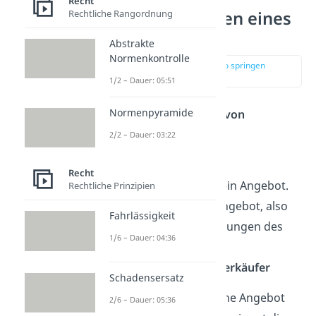
Recht
Zustandekommen eines
Rechtliche Rangordnung
Kaufvertrags
Abstrakte
Normenkontrolle
zur Stelle im Video springen
(01:29)
1/2 – Dauer: 05:51
Normenpyramide
Beim
Zustandekommen von
Kaufverträgen
gibt es
2
2/2 – Dauer: 03:22
Möglichkeiten
:
Recht
1.
Der Verkäufer macht ein Angebot.
Rechtliche Prinzipien
Der Käufer nimmt das Angebot, also
Fahrlässigkeit
den Preis und die Bedingungen des
1/6 – Dauer: 04:36
Angebots, an.
→ erste
Willenserklärung vom Verkäufer
Schadensersatz
2.
Der Käufer bestellt ohne Angebot
2/6 – Dauer: 05:36