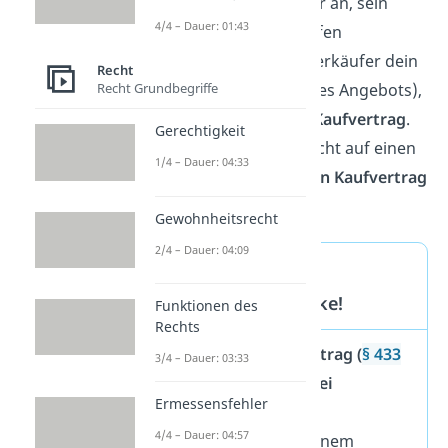
bietest du dem Verkäufer an, sein
4/4 – Dauer: 01:43
Fahrrad für 500 € zu kaufen
(
Angebot
). Nimmt der Verkäufer dein
Recht
Recht Grundbegriffe
Angebot an (
Annahme
des Angebots),
entsteht ein
wirksamer Kaufvertrag
.
Gerechtigkeit
Könnt ihr euch jedoch nicht auf einen
1/4 – Dauer: 04:33
Preis einigen, kommt
kein Kaufvertrag
zustande.
Gewohnheitsrecht
2/4 – Dauer: 04:09
Zustandekommen
Kaufvertrag — Merke!
Funktionen des
Rechts
Ein
wirksamer Kaufvertrag (
§ 433
3/4 – Dauer: 03:33
BGB
)
kommt durch
zwei
Ermessensfehler
übereinstimmende
4/4 – Dauer: 04:57
Willenserklärungen
, einem