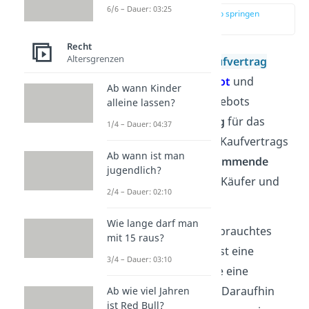
6/6 – Dauer: 03:25
zur Stelle im Video springen
(00:11)
Recht
Altersgrenzen
Ein
rechtswirksamer
Kaufvertrag
kommt durch ein
Angebot
und
Ab wann Kinder
die
Annahme
dieses Angebots
alleine lassen?
zustande.
Voraussetzung
für das
1/4 – Dauer: 04:37
Zustandekommen eines Kaufvertrags
Ab wann ist man
sind also zwei
übereinstimmende
jugendlich?
Willenserklärungen
von Käufer und
2/4 – Dauer: 02:10
Verkäufer.
Wie lange darf man
Beispiel:
Du willst ein gebrauchtes
mit 15 raus?
Fahrrad kaufen und siehst eine
3/4 – Dauer: 03:10
Anzeige im Internet ohne eine
bestimmte Preisangabe. Daraufhin
Ab wie viel Jahren
ist Red Bull?