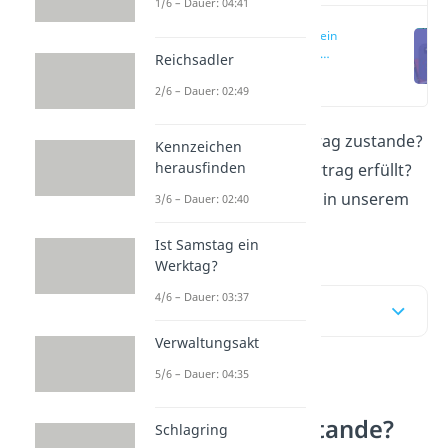
1/6 – Dauer: 04:41
Wie kommt ein
Kaufvertrag
Reichsadler
zustande?
(00:11)
2/6 – Dauer: 02:49
Wie kommt ein Kaufvertrag zustande?
Kennzeichen
herausfinden
Und wann ist ein Kaufvertrag erfüllt?
Das erfährst du hier und in unserem
3/6 – Dauer: 02:40
Video
!
Ist Samstag ein
Werktag?
4/6 – Dauer: 03:37
Inhaltsübersicht
Verwaltungsakt
5/6 – Dauer: 04:35
Wie kommt ein
Kaufvertrag zustande?
Schlagring