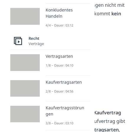
neuen Vertragsbedingungen nicht mit
Konkludentes
ihm absprechen kannst, kommt
kein
Handeln
Kaufvertrag
zustande.
4/4 – Dauer: 03:12
Recht
Verträge
Vertragsarten
1/8 – Dauer: 04:10
Kaufvertragsarten
2/8 – Dauer: 04:56
Vertragsarten
Kaufvertragsstörun
Du weißt jetzt, wann ein
Kaufvertrag
gen
gültig ist! Neben dem Kaufvertrag gibt
3/8 – Dauer: 03:10
es noch viele weitere
Vertragsarten
,