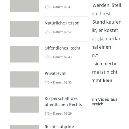
als ernsthaft verstanden werden. Stell
1/6 – Dauer: 02:41
dir zum Beispiel vor, du möchtest
einen Hot-Dog an einem Stand kaufen
Natürliche Person
und der Verkäufer sagt dir, er kostet
2/6 – Dauer: 02:52
1.000 Euro. Du antwortest: „Ja, na klar,
ich wollte schon immer mal einen
Öffentliches Recht
1.000 Euro-Hot Dog essen.“
3/6 – Dauer: 02:43
Offensichtlich handelt es sich hierbei
um Ironie und die Annahme ist nicht
Privatrecht
ernst gemeint. Daher kommt
kein
4/6 – Dauer: 02:55
Kaufvertrag
zustande.
Körperschaft des
Studyflix vernetzt: Hier ein Video aus
einem anderen Bereich
öffentlichen Rechts
5/6 – Dauer: 02:29
Rechtssubjekte