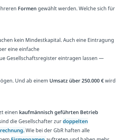
ehreren
Formen
gewählt werden. Welche sich für
auchen kein Mindestkapital. Auch eine Eintragung
ber eine einfache
eue Gesellschaftsregister eintragen lassen —
rmögen. Und ab einem
Umsatz über 250.000 €
wird
zt einen
kaufmännisch geführten Betrieb
ind die Gesellschafter zur
doppelten
trechnung.
Wie bei der GbR haften alle
einem
Firmennamen
auftreten und haben mehr