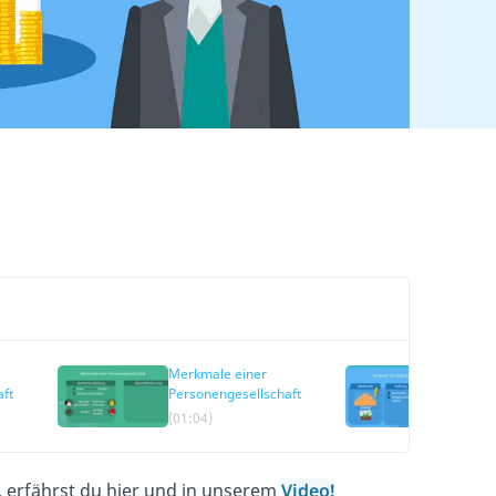
Merkmale einer
Perso
ft
Personengesellschaft
vs.
Kapita
(01:04)
(04:43
, erfährst du hier und in unserem
Video!