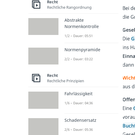
Recht
Rechtliche Rangordnung
Bei d
die G
Abstrakte
Normenkontrolle
Gesel
1/2 – Dauer: 05:51
Die
G
ins H
Normenpyramide
Einn
2/2 – Dauer: 03:22
dann t
Recht
Wicht
Rechtliche Prinzipien
aus d
Fahrlässigkeit
Offen
1/6 – Dauer: 04:36
Eine
vorau
Schadensersatz
Buch
2/6 – Dauer: 05:36
Gesel