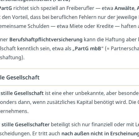
PartG
richtet sich speziell an Freiberufler — etwa
Anwälte
,
t den Vorteil, dass bei beruflichen Fehlern nur der jeweilige
emeinsame Schulden — etwa Miete oder Kredite — haften a
iner
Berufshaftpflichtversicherung
kann die Haftung aber
lschaft kenntlich sein, etwa als „
PartG mbB
“ (= Partnersch
shaftung).
lle Gesellschaft
e
stille Gesellschaft
ist eine eher unbekannte, aber besonder
onders dann, wenn zusätzliches Kapital benötigt wird. Die 
ernehmens.
r
stille Gesellschafter
beteiligt sich nur finanziell oder mi
scheidungen. Er tritt auch
nach außen nicht
in Erscheinun