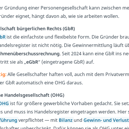
er Gründung einer Personengesellschaft kann zwischen m
ründer eignet, hängt davon ab, wie sie arbeiten wollen.
lschaft bürgerlichen Rechts (GbR)
bR
ist die einfachste und flexibelste Form. Die Gründer br
andelsregister ist nicht nötig. Die Gewinnermittlung läuft ü
ahmenüberschussrechnung
. Seit 2024 kann eine GbR ins n
ritt sie als „
eGbR
“ (eingetragene GbR) auf.
ig:
Alle Gesellschafter haften voll, auch mit dem Privatve
er GbR automatisch eine OHG daraus.
e Handelsgesellschaft (OHG)
OHG
ist für größere gewerbliche Vorhaben gedacht. Sie set
s und muss ins Handelsregister eingetragen werden. Hier s
führung
verpflichtet — mit
Bilanz
und
Gewinn- und Verlus
lschafter unbeschränkt. Dafür können sie als OHG unter 