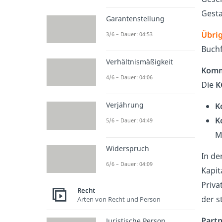
Gesta
Garantenstellung
Übrig
3/6 – Dauer: 04:53
Buchf
Verhältnismäßigkeit
Komma
4/6 – Dauer: 04:06
Die
K
Verjährung
K
K
5/6 – Dauer: 04:49
M
Widerspruch
In de
6/6 – Dauer: 04:09
Kapit
Priva
Recht
der s
Arten von Recht und Person
Partn
Juristische Person