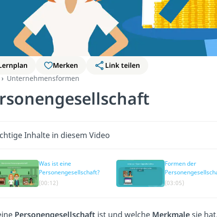
Lernplan
Merken
Link teilen
Unternehmensformen
rsonengesellschaft
chtige Inhalte in diesem Video
Was ist eine
Formen der
Personengesellschaft?
Personengesellscha
(00:12)
(03:05)
eine
Personengesellschaft
ist und welche
Merkmale
sie hat