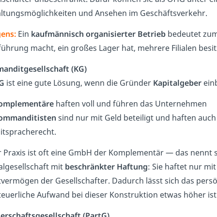
ltungsmöglichkeiten und Ansehen im Geschäftsverkehr.
ens:
Ein
kaufmännisch organisierter Betrieb
bedeutet zum 
ührung macht, ein großes Lager hat, mehrere Filialen besitz
nditgesellschaft (KG)
G
ist eine gute Lösung, wenn die Gründer
Kapitalgeber
einb
omplementäre
haften voll und führen das Unternehmen
ommanditisten
sind nur mit Geld beteiligt und haften auch
itspracherecht.
r Praxis ist oft eine GmbH der Komplementär — das nennt 
algesellschaft mit
beschränkter Haftung
: Sie haftet nur m
tvermögen der Gesellschafter. Dadurch lässt sich das pers
teuerliche Aufwand bei dieser Konstruktion etwas höher ist
erschaftsgesellschaft (PartG)