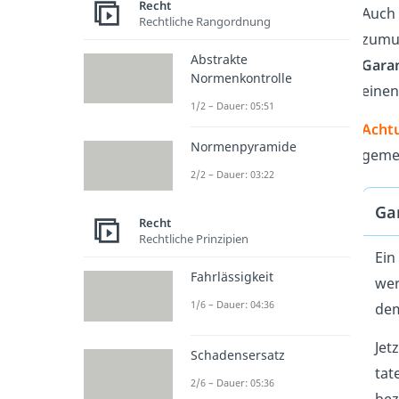
Recht
Auch 
Rechtliche Rangordnung
zumut
Abstrakte
Gara
Normenkontrolle
einen
1/2 – Dauer: 05:51
Acht
Normenpyramide
gemei
2/2 – Dauer: 03:22
Gar
Recht
Rechtliche Prinzipien
Ein
Fahrlässigkeit
wer
1/6 – Dauer: 04:36
dem
Jet
Schadensersatz
tat
2/6 – Dauer: 05:36
bez