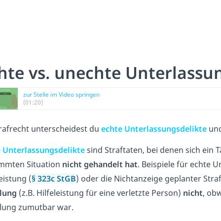
hte vs. unechte Unterlassu
zur Stelle im Video springen
(01:20)
rafrecht unterscheidest du
echte
Unterlassungsdelikte
un
e
Unterlassungsdelikte
sind Straftaten, bei denen sich ein 
mmten Situation
nicht gehandelt hat
. Beispiele für echte 
eistung (
§ 323c StGB
) oder die Nichtanzeige geplanter Straf
lung
(z.B. Hilfeleistung für eine verletzte Person)
nicht
, ob
lung zumutbar war.