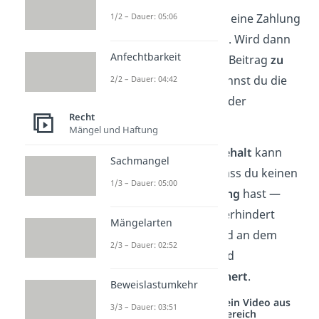
✅ Stattdessen kannst du eine Zahlung
1/2 – Dauer: 05:06
unter Vorbehalt
machen. Wird dann
Anfechtbarkeit
festgestellt, dass du den Beitrag
zu
Unrecht
gezahlt hast, kannst du die
2/2 – Dauer: 04:42
Zahlungen
einfacher
wieder
Recht
zurückfordern
.
Mängel und Haftung
Eine Zahlung
ohne Vorbehalt
kann
Sachmangel
dagegen dazu führen, dass du keinen
1/3 – Dauer: 05:00
Anspruch auf
Rückzahlung
hast —
nach
§ 814 BGB
soll so verhindert
Mängelarten
werden, dass sich jemand an dem
2/3 – Dauer: 02:52
zurückbekommenen Geld
ungerechtfertigt bereichert
.
Beweislastumkehr
Studyflix vernetzt: Hier ein Video aus
3/3 – Dauer: 03:51
einem anderen Bereich