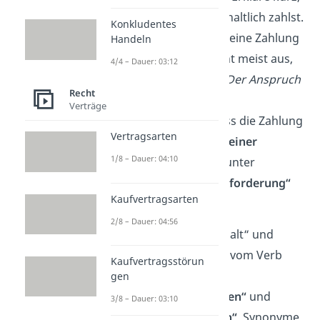
warum
du nur vorbehaltlich zahlst.
Konkludentes
Als Formulierung für eine Zahlung
Handeln
unter Vorbehalt reicht meist aus,
4/4 – Dauer: 03:12
wenn du schreibst:
„Der Anspruch
Recht
ist nicht berechtigt.“
Verträge
Weise darauf hin, dass die Zahlung
Vertragsarten
„ohne Anerkennung einer
1/8 – Dauer: 04:10
Rechtspflicht“
und „unter
Vorbehalt
einer
Rückforderung“
Kaufvertragsarten
erfolgt.
2/8 – Dauer: 04:56
Übrigens:
„Unter Vorbehalt“ und
„vorbehaltlich“ kommen vom Verb
Kaufvertragsstörun
„vorbehalten“ und
gen
bedeuten
„zurückbehalten“
und
3/8 – Dauer: 03:10
„nicht alles herausgeben“
. Synonyme