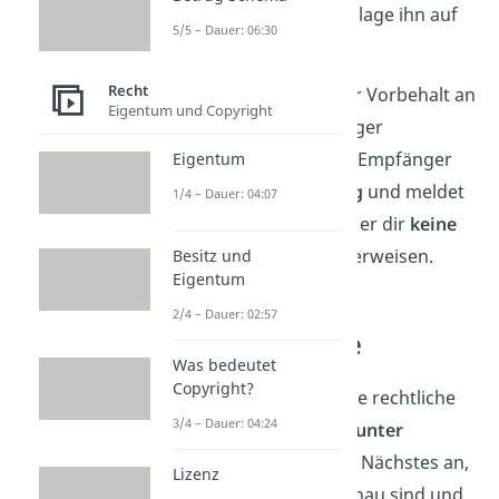
Mahnbescheid
oder verklage ihn auf
5/5 – Dauer: 06:30
Rückzahlung
.
Recht
Pass bei Zahlungen unter Vorbehalt an
Eigentum und Copyright
finanzschwache
Empfänger
besonders auf: Wird der Empfänger
Eigentum
nämlich
zahlungsunfähig
und meldet
1/4 – Dauer: 04:07
Insolvenz
an, dann kann er dir
keine
Zahlung
mehr zurücküberweisen.
Besitz und
Eigentum
2/4 – Dauer: 02:57
Rechtsgeschäfte
Was bedeutet
Copyright?
Klasse! Jetzt kennst du die rechtliche
3/4 – Dauer: 04:24
Bedeutung vom Zusatz
„unter
Vorbehalt“
. Schau dir als Nächstes an,
Lizenz
was
Rechtsgeschäfte
genau sind und