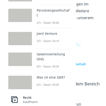
Erklärungen oder Zahlungen im
Personengesellschaf
Streitfall haben können. Weitere
t
Videos dazu findest du in unserem
2/5 – Dauer: 05:40
Wirtschaftsbereich
.
Joint Venture
3/5 – Dauer: 03:14
Gewinnverteilung
OHG
zur Videoseite: Unter Vorbehalt
4/5 – Dauer: 03:54
Bedeutung
Was ist eine GbR?
Beliebte Inhalte aus dem Bereich
5/5 – Dauer: 03:50
Recht
Recht
Kaufmann
Lieferver
Annahm
Sicherun