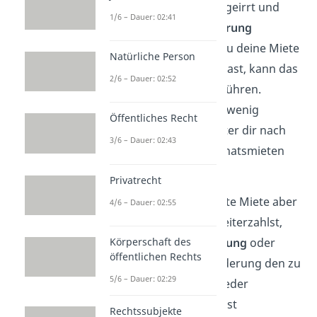
Staub. Du hast dich also geirrt und
1/6 – Dauer: 02:41
kannst
keine Mietminderung
einfordern. Auch wenn du deine Miete
Natürliche Person
viel
zu stark
gemindert hast, kann das
2/6 – Dauer: 02:52
später zu Diskussionen führen.
Überweist du einfach zu wenig
Öffentliches Recht
Miete, kann dein Vermieter dir nach
3/6 – Dauer: 02:43
zwei nicht bezahlten Monatsmieten
sogar fristlos
kündigen
.
Privatrecht
✅ Wenn du deine gesamte Miete aber
4/6 – Dauer: 02:55
erstmal
vorbehaltlich
weiterzahlst,
kannst du
nach Bestätigung
oder
Körperschaft des
öffentlichen Rechts
Anpassung der Mietminderung den zu
5/6 – Dauer: 02:29
viel gezahlten Beitrag wieder
zurückfordern
. Deshalb ist
Rechtssubjekte