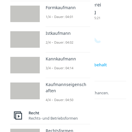
zug
everzug
gsüberei
Formkaufmann
Dauer: 04:45
Dauer: 05:07
gnung
1/4 – Dauer: 04:01
Dauer: 05:21
Istkaufmann
2/4 – Dauer: 04:02
Kannkaufmann
zur Videoseite: Unter Vorbehalt
3/4 – Dauer: 04:14
Bedeutung
Kaufmannseigensch
Lernen lohnt sich!
aften
Entdecke hier deine Chancen.
4/4 – Dauer: 04:50
Recht
Rechts- und Betriebsformen
Rechtsformen