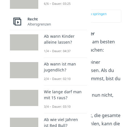
Vorbehalt“?
6/6 – Dauer: 03:25
zur Stelle im Video springen
(00:16)
Recht
Altersgrenzen
Die
Bedeutung
von
„unter
Ab wann Kinder
Vorbehalt“
kannst du dir am besten
alleine lassen?
an einem
Beispiel
klarmachen:
1/4 – Dauer: 04:37
Du hast dein
Fahrrad
in einer
Ab wann ist man
Werkstatt reparieren
lassen. Als du
jugendlich?
dann die Rechnung bekommst, bist du
2/4 – Dauer: 02:10
mit dem Preis aber
nicht
Wie lange darf man
einverstanden
. Du weißt nun nicht,
mit 15 raus?
was du tun sollst:
3/4 – Dauer: 03:10
❌ Wenn du dich
weigerst
, die gesamte
Ab wie viel Jahren
Rechnungssumme zu zahlen, kann die
ist Red Bull?