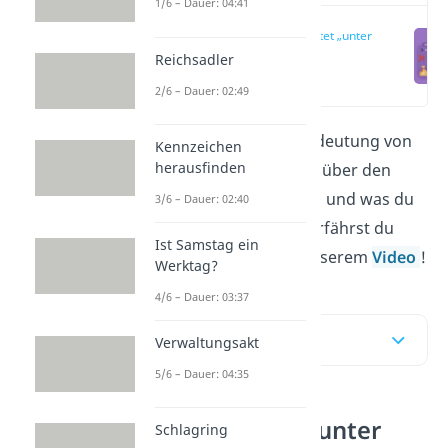
1/6 – Dauer: 04:41
Was bedeutet „unter
Vorbehalt“?
Reichsadler
(00:16)
2/6 – Dauer: 02:49
Was ist die rechtliche Bedeutung von
Kennzeichen
herausfinden
„unter Vorbehalt“
? Alles über den
Ausdruck „vorbehaltlich“ und was du
3/6 – Dauer: 02:40
dabei beachten musst, erfährst du
Ist Samstag ein
hier im Beitrag und in unserem
Video
!
Werktag?
4/6 – Dauer: 03:37
Inhaltsübersicht
Verwaltungsakt
5/6 – Dauer: 04:35
Was bedeutet „unter
Schlagring