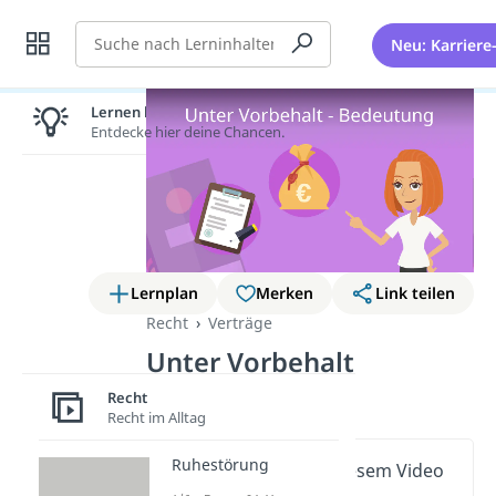
Suche
Neu: Karriere
Lernen lohnt sich!
Entdecke hier deine Chancen.
Lernplan
Merken
Link teilen
Recht
Verträge
Unter Vorbehalt
Bedeutung
Recht
Recht im Alltag
Ruhestörung
Wichtige Inhalte in diesem Video