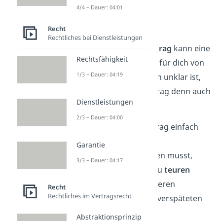
beseitigt.
4/4 – Dauer: 04:01
Beispiel 2:
Recht
Rechtliches bei Dienstleistungen
Auch beim
Rundfunkbeitrag
kann eine
Rechtsfähigkeit
Zahlung unter Vorbehalt für dich von
1/3 – Dauer: 04:19
Vorteil sein — etwa, wenn unklar ist,
ob du den Rundfunkbeitrag denn auch
Dienstleistungen
wirklich bezahlen musst.
2/3 – Dauer: 04:00
❌ Überweist du den Beitrag einfach
nicht
, obwohl du den
Garantie
Rundfunkbeitrag bezahlen musst,
3/3 – Dauer: 04:17
kann es für dich später zu
teuren
Rückzahlungen
und weiteren
Recht
Rechtliches im Vertragsrecht
Gebühren aufgrund der verspäteten
Zahlung kommen.
Abstraktionsprinzip