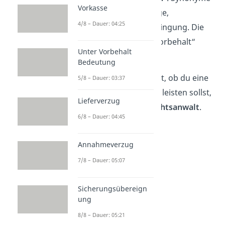
Vorkasse
für Vorbehalt sind Auflage,
4/8 – Dauer: 04:25
Einschränkung oder Bedingung. Die
Abkürzung
von „unter Vorbehalt“
Unter Vorbehalt
lautet
u.V.
.
Bedeutung
Wenn du dir unsicher bist, ob du eine
5/8 – Dauer: 03:37
Zahlung unter Vorbehalt leisten sollst,
Lieferverzug
wende dich an einen
Rechtsanwalt
.
6/8 – Dauer: 04:45
Annahmeverzug
7/8 – Dauer: 05:07
Sicherungsübereign
ung
8/8 – Dauer: 05:21