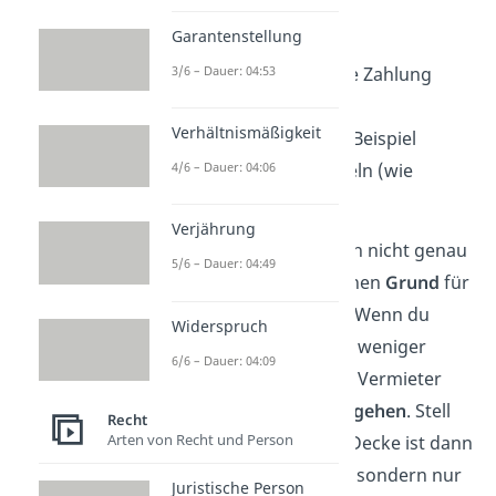
Beispiel 1:
Garantenstellung
Besonders häufig ist eine Zahlung
3/6 – Dauer: 04:53
unter Vorbehalt bei
Verhältnismäßigkeit
Mietminderungen
, zum Beispiel
wegen Wohnungsmängeln (wie
4/6 – Dauer: 04:06
Schimmel an der Decke).
Verjährung
❌ Oft ist am Anfang noch nicht genau
5/6 – Dauer: 04:49
geklärt, ob es wirklich einen
Grund
für
die Mietminderung gibt. Wenn du
Widerspruch
dann einfach von dir aus weniger
6/6 – Dauer: 04:09
Miete bezahlst, kann der Vermieter
rechtlich
gegen dich
vorgehen
. Stell
Recht
Arten von Recht und Person
dir vor, der Fleck an der Decke ist dann
doch gar kein Schimmel, sondern nur
Juristische Person