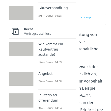
Zahlung unter
Vorbehalt?
Güteverhandlung
5/5 – Dauer: 04:28
zur Stelle im Video springen
(02:51)
Recht
Vertragsabschluss
Jetzt kennst du die Bedeutung von
„unter Vorbehalt“. Aber wie
Wie kommt ein
funktioniert
so eine vorbehaltliche
Kaufvertrag
zustande?
Zahlung?
1/4 – Dauer: 04:09
Gib im
Verwendungszweck
der
Überweisung
ausdrücklich an,
Angebot
dass die Zahlung unter Vorbehalt
2/4 – Dauer: 04:58
erfolgt. Schreibe zum Beispiel
„Zahlung unter Vorbehalt“
.
invitatio ad
offerendum
Schicke ein
Schreiben
an den
3/4 – Dauer: 04:54
Zahlungsempfänger
. Erkläre kurz,