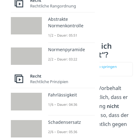
Recht
Rechtliche Rangordnung
Abstrakte
Normenkontrolle
1/2 – Dauer: 05:51
Wann verwende ich
Normenpyramide
„unter Vorbehalt“?
2/2 – Dauer: 03:22
zur Stelle im Video springen
(01:09)
Recht
Rechtliche Prinzipien
Mit einer Zahlung unter Vorbehalt
Fahrlässigkeit
macht der Zahlende deutlich, dass er
1/6 – Dauer: 04:36
eine Zahlungseinforderung
nicht
anerkennt
. Er verhindert so, dass der
Schadensersatz
Zahlungsempfänger rechtlich gegen
2/6 – Dauer: 05:36
ihn vorgeht.