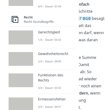
Werkstatt das
Fahrrad einfach
4/4 – Dauer: 01:43
behalten
und rechtliche Schritte
Recht
gegen dich einleiten.
§ 647 BGB
besagt
Recht Grundbegriffe
nämlich, dass die Werkstatt das
Gerechtigkeit
Fahrrad als Pfand behalten darf, wenn
sie es hergestellt oder etwas daran
1/4 – Dauer: 04:33
ausgebessert hat.
Gewohnheitsrecht
✅ Alternativ kannst du die Summe
2/4 – Dauer: 04:09
unter Vorbehalt
zahlen. Damit
sicherst du dich rechtlich ab: So
Funktionen des
bekommst du dein Fahrrad wieder
Rechts
und kannst später immer noch einen
3/4 – Dauer: 03:33
Teil der Kosten
zurückfordern
, wenn
Ermessensfehler
klar wird, dass die Rechnung
unrechtmäßig zu hoch ist.
4/4 – Dauer: 04:57