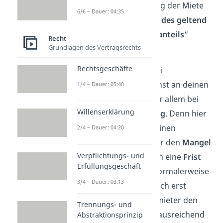
eine sogenannte „Zahlung der Miete
6/6 – Dauer: 04:35
unter Vorbehalt in Höhe des geltend
gemachten Minderungsanteils
“
Recht
Grundlagen des Vertragsrechts
sinnvoll.
Rechtsgeschäfte
Übrigens:
Wende dich bei
Mietstreitigkeiten zunächst an deinen
1/4 – Dauer: 05:40
Mieterverein
. Das gilt vor allem bei
Willenserklärung
Fällen der
Mietminderung
. Denn hier
ist es wichtig, dass du deinen
2/4 – Dauer: 04:20
Vermieter
frühzeitig
über den
Mangel
Verpflichtungs- und
informierst und ihm dann eine
Frist
Erfüllungsgeschäft
zur Beseitigung
setzt. Normalerweise
3/4 – Dauer: 03:13
darfst du die Miete nämlich erst
mindern, wenn dein Vermieter den
Trennungs- und
Mangel nicht oder nicht ausreichend
Abstraktionsprinzip