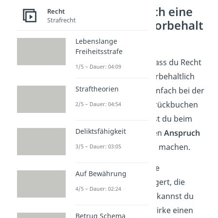
Wie bekomme ich eine
Recht
Strafrecht
Zahlung unter Vorbehalt
zurück?
Lebenslange
Freiheitsstrafe
Wenn später klar wird, dass du Recht
1/5 – Dauer: 04:09
hattest, kannst du die vorbehaltlich
Straftheorien
erfolgte Zahlung
nicht
einfach bei der
Bank
widerrufen
und zurückbuchen
2/5 – Dauer: 04:54
lassen. Stattdessen musst du beim
Deliktsfähigkeit
Zahlungsempfänger einen
Anspruch
auf Rückzahlung
geltend machen.
3/5 – Dauer: 03:05
Wenn sich der scheinbare
Auf Bewährung
Zahlungsempfänger weigert, die
4/5 – Dauer: 02:24
Summe zurückzuzahlen, kannst du
gegen ihn vorgehen. Erwirke einen
Betrug Schema