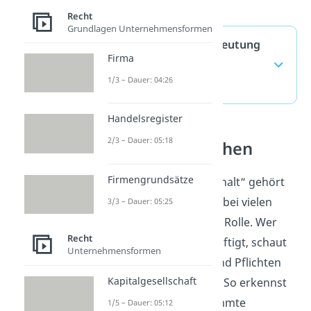
Recht
Grundlagen Unternehmensformen
Unter Vorbehalt Bedeutung
Firma
— häufigste Fragen
1/3 – Dauer: 04:26
(ausklappen)
Handelsregister
2/3 – Dauer: 05:18
Zivilrecht verstehen
Firmengrundsätze
Der Zusatz „unter Vorbehalt“ gehört
zum Zivilrecht und spielt bei vielen
3/3 – Dauer: 05:25
Zahlungen im Alltag eine Rolle. Wer
Recht
sich mit Zivilrecht beschäftigt, schaut
Unternehmensformen
sich typische Verträge und Pflichten
Kapitalgesellschaft
zwischen zwei Seiten an. So erkennst
du, welche Folgen bestimmte
1/5 – Dauer: 05:12