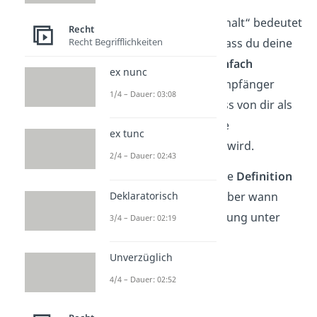
Der Zusatz „unter Vorbehalt“ bedeutet
Recht
Recht Begrifflichkeiten
bei einer
Zahlung
also, dass du deine
Zahlungsschuld
nicht einfach
ex nunc
anerkennst
. Denn der Empfänger
1/4 – Dauer: 03:08
muss damit rechnen, dass von dir als
Zahlungspflichtigem eine
ex tunc
Rückforderung
erfolgen wird.
2/4 – Dauer: 02:43
Klasse! Jetzt kennst du die
Definition
Deklaratorisch
von
„unter Vorbehalt“
. Aber wann
genau nutzt du eine Zahlung unter
3/4 – Dauer: 02:19
Vorbehalt?
Unverzüglich
4/4 – Dauer: 02:52