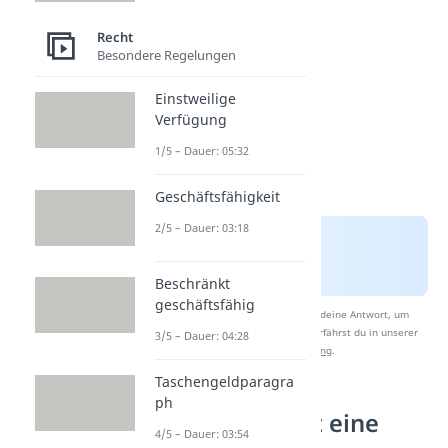
Recht
Besondere Regelungen
Einstweilige
Verfügung
1/5 – Dauer: 05:32
Geschäftsfähigkeit
2/5 – Dauer: 03:18
Beschränkt
geschäftsfähig
Nach Beantwortung speichern wir deine Antwort, um
Studyflix zu verbessern. Mehr dazu erfährst du in unserer
3/5 – Dauer: 04:28
Datenschutzerklärung
.
Taschengeldparagra
ph
Wie funktioniert eine
4/5 – Dauer: 03:54