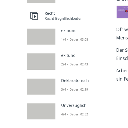
Recht
Recht Begrifflichkeiten
Oft w
ex nunc
Mensc
1/4 – Dauer: 03:08
Der
S
ex tunc
Eins
2/4 – Dauer: 02:43
Arbei
ein F
Deklaratorisch
3/4 – Dauer: 02:19
Unverzüglich
4/4 – Dauer: 02:52