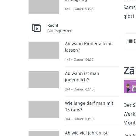
Samst
6/6 – Dauer: 03:25
gibt!
Recht
Altersgrenzen
Ab wann Kinder alleine
lassen?
1/4 – Dauer: 04:37
Zä
Ab wann ist man
jugendlich?
2/4 – Dauer: 02:10
Wie lange darf man mit
Der
S
15 raus?
Werkt
3/4 – Dauer: 03:10
Monta
Ab wie viel Jahren ist
Der S