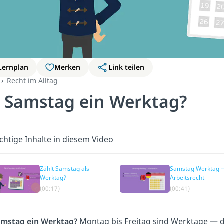
Lernplan
Merken
Link teilen
Recht im Alltag
t Samstag ein Werktag?
chtige Inhalte in diesem Video
Zählt Samstag als
Samstag Werktag 
Werktag?
Arbeitsrecht
(00:17)
(00:41)
amstag ein Werktag?
Montag bis Freitag sind Werktage — dar