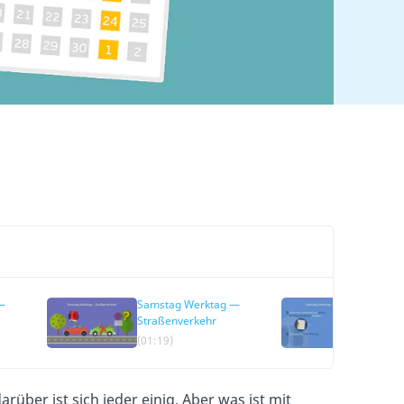
—
Samstag Werktag —
Samst
Straßenverkehr
Mietre
(01:19)
(01:47
über ist sich jeder einig. Aber was ist mit