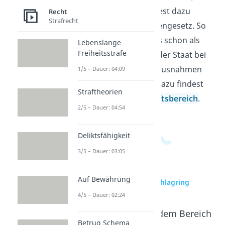
Besitz und Führen und liest dazu
Recht
Strafrecht
wichtige Stellen im Waffengesetz. So
erkennst du, wann etwas schon als
Lebenslange
Freiheitsstrafe
Straftat gilt und warum der Staat bei
manchen Waffen keine Ausnahmen
1/5 – Dauer: 04:09
zulässt. Weitere Videos dazu findest
Straftheorien
du in unserem
Wirtschaftsbereich
.
2/5 – Dauer: 04:54
Deliktsfähigkeit
3/5 – Dauer: 03:05
Auf Bewährung
zur Videoseite: Schlagring
4/5 – Dauer: 02:24
Beliebte Inhalte aus dem Bereich
Recht
Betrug Schema