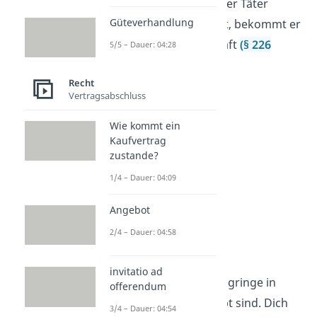
Jahren verhängt. Wenn der Täter
Güteverhandlung
absichtlich gehandelt hat, bekommt er
mindestens drei Jahre Haft
(§ 226
5/5 – Dauer: 04:28
Absatz 2 StGB).
Recht
Vertragsabschluss
Wie kommt ein
Kaufvertrag
zustande?
1/4 – Dauer: 04:09
Angebot
2/4 – Dauer: 04:58
Reichsadler
invitatio ad
Jetzt weißt du, dass Schlagringe in
offerendum
Deutschland nicht erlaubt sind. Dich
3/4 – Dauer: 04:54