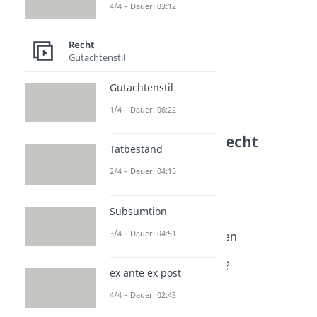
4/4 – Dauer: 03:12
Recht
Gutachtenstil
Gutachtenstil
1/4 – Dauer: 06:22
Weitere Inhalte: Recht
Tatbestand
Recht im Alltag
2/4 – Dauer: 04:15
Ruhestörung
Dauer: 04:41
Reichsadler
Subsumtion
Dauer: 02:49
3/4 – Dauer: 04:51
Kennzeichen herausfinden
Dauer: 02:40
Ist Samstag ein Werktag?
ex ante ex post
Dauer: 03:37
Verwaltungsakt
4/4 – Dauer: 02:43
Dauer: 04:35