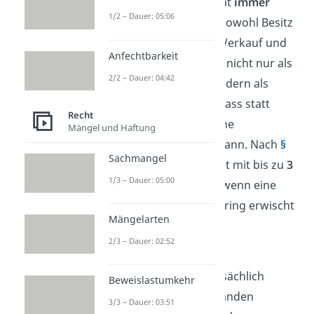
wird vom deutschen Staat
immer
1/2 – Dauer: 05:06
strafrechtlich verfolgt
. Sowohl Besitz
als auch Kauf, Nutzung, Verkauf und
Anfechtbarkeit
Herstellung gelten dabei nicht nur als
2/2 – Dauer: 04:42
Ordnungswidrigkeit, sondern als
Straftat
. Das bedeutet, dass statt
Recht
einer
Geldstrafe
auch eine
Mängel und Haftung
Freiheitsstrafe
drohen kann. Nach
§
Sachmangel
52 Absatz 3 Nr.1 WaffG
ist mit bis zu
3
1/3 – Dauer: 05:00
Jahren
Haft zu rechnen, wenn eine
Person mit einem Schlagring erwischt
Mängelarten
wird. Außerdem wird er
2/3 – Dauer: 02:52
beschlagnahmt
.
Wenn der Schlagring tatsächlich
Beweislastumkehr
eingesetzt wird, um jemanden
3/3 – Dauer: 03:51