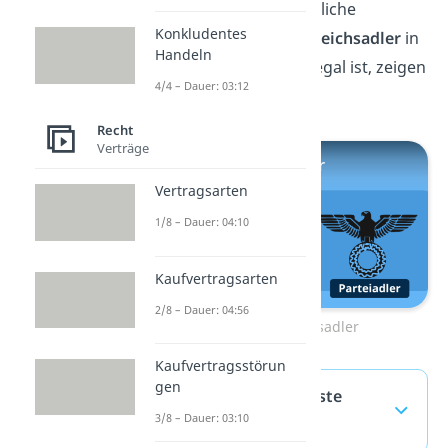
interessieren mehr rechtliche
Konkludentes
Alltagsthemen? Ob der
Reichsadler
in
Handeln
Deutschland genauso illegal ist, zeigen
4/4 – Dauer: 03:12
wir dir hier im
Video.
Recht
Verträge
Vertragsarten
1/8 – Dauer: 04:10
Kaufvertragsarten
2/8 – Dauer: 04:56
Zum Video: Reichsadler
Kaufvertragsstörun
gen
Schlagring — häufigste
3/8 – Dauer: 03:10
Fragen
(ausklappen)