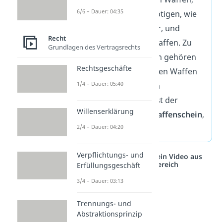
6/6 – Dauer: 04:35
die eine Erlaubnis benötigen, wie
beispielsweise Revolver, und
Recht
generell verbotenen Waffen. Zu
Grundlagen des Vertragsrechts
den verbotenen Waffen gehören
Rechtsgeschäfte
neben vollautomatischen Waffen
1/4 – Dauer: 05:40
und Kriegswaffen auch
Schlagringe. Deshalb
ist der
Willenserklärung
Umgang
,
selbst mit Waffenschein
,
2/4 – Dauer: 04:20
verboten
.
Verpflichtungs- und
Studyflix vernetzt: Hier ein Video aus
einem anderen Bereich
Erfüllungsgeschäft
3/4 – Dauer: 03:13
Trennungs- und
Abstraktionsprinzip