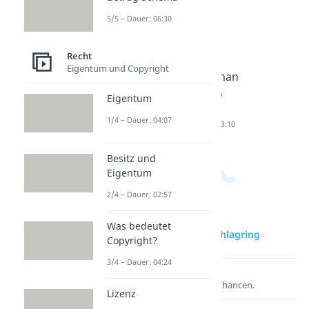
5/5 – Dauer: 06:30
Ab wann
Ab wann
Wie
Recht
Kinder
ist man
lange
Eigentum und Copyright
alleine
jugendlic
darf man
lassen?
h?
mit 15
Eigentum
Dauer: 04:37
Dauer: 02:10
raus?
1/4 – Dauer: 04:07
Dauer: 03:10
Besitz und
Eigentum
2/4 – Dauer: 02:57
Was bedeutet
zur Videoseite: Schlagring
Copyright?
3/4 – Dauer: 04:24
Lernen lohnt sich!
Entdecke hier deine Chancen.
Lizenz