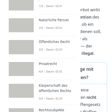
1/6 – Dauer: 02:41
Wichtig:
Das Umgangsverbot wirkt
unabhängig von der Intention
des
Natürliche Person
Besitzers. Es ist also egal, ob ein
2/6 – Dauer: 02:52
Schlagring der Notwehr dienen soll,
verschenkt wird oder nur als
Öffentliches Recht
Dekoration genutzt wird — der
3/6 – Dauer: 02:43
Umgang damit ist immer
illegal
.
Privatrecht
Darf man Schlagringe mit
4/6 – Dauer: 02:55
Waffenschein besitzen?
Körperschaft des
Ein
Waffenschein
oder eine
öffentlichen Rechts
Waffenbesitzkarte
gelten
nicht
5/6 – Dauer: 02:29
für jede Waffe
. Das Waffengesetz
Rechtssubjekte
unterscheidet zwischen Waffen,