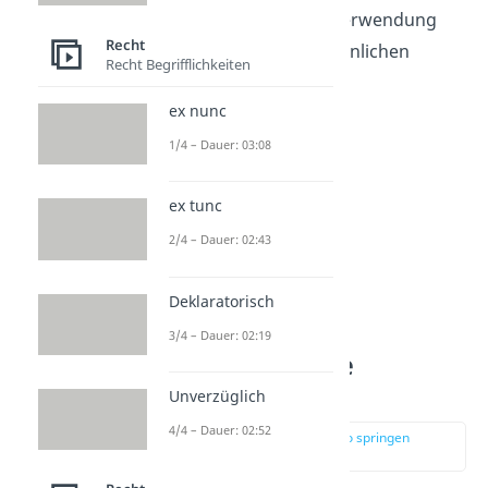
schränkt der Staat die Verwendung
Recht
von Schlagringen und ähnlichen
Recht Begrifflichkeiten
Schlagwaffen ein.
ex nunc
1/4 – Dauer: 03:08
ex tunc
2/4 – Dauer: 02:43
Deklaratorisch
3/4 – Dauer: 02:19
Sind Schlagringe
verboten?
Unverzüglich
4/4 – Dauer: 02:52
zur Stelle im Video springen
(00:41)