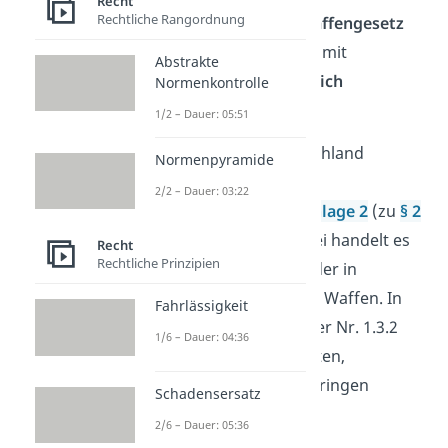
Recht
Rechtliche Rangordnung
Nach dem
deutschen Waffengesetz
(WaffG) ist der Umgang mit
Abstrakte
Schlagringen
grundsätzlich
Normenkontrolle
verboten
!
1/2 – Dauer: 05:51
Welche Waffen in Deutschland
Normenpyramide
verboten sind, findest du
2/2 – Dauer: 03:22
unter
Abschnitt 1 der Anlage 2
(zu
§ 2
Abs. 2 bis 4 WaffG).
Dabei handelt es
Recht
Rechtliche Prinzipien
sich um eine Auflistung der in
Deutschland verbotenen Waffen. In
Fahrlässigkeit
der Waffenliste wird unter Nr. 1.3.2
1/6 – Dauer: 04:36
der Umgang mit Stahlruten,
Totschlägern und Schlagringen
Schadensersatz
explizit verboten
.
2/6 – Dauer: 05:36