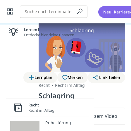
Suche
Neu: Karriere
Lernen lohnt sich!
Entdecke hier deine Chancen.
Lernplan
Merken
Link teilen
Recht
Recht im Alltag
Schlagring
Recht
Recht im Alltag
Wichtige Inhalte in diesem Video
Ruhestörung