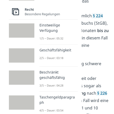
anzugreifen, erhöht sich das
Strafmaß. Im Fall einer
Recht
Besondere Regelungen
Körperverletzung
gilt nämlich
§ 224
Absatz 1
des Strafgesetzbuchs (StGB),
Einstweilige
der ein Strafmaß von 6 Monaten
bis zu
Verfügung
10 Jahren
vorsieht. Es ist in diesem Fall
1/5 – Dauer: 05:32
nicht möglich, alternativ eine
Geschäftsfähigkeit
Geldstrafe zu zahlen.
2/5 – Dauer: 03:18
Falls die Körperverletzung schwere
Schäden verursacht, also
Beschränkt
geschäftsfähig
beispielsweise für Blindheit oder
Lähmung sorgt, zählt das sogar als
3/5 – Dauer: 04:28
schwere Körperverletzung
nach
§ 226
Taschengeldparagra
Absatz 1 StGB.
In diesem Fall wird eine
ph
Freiheitsstrafe zwischen 1 und 10
4/5 – Dauer: 03:54