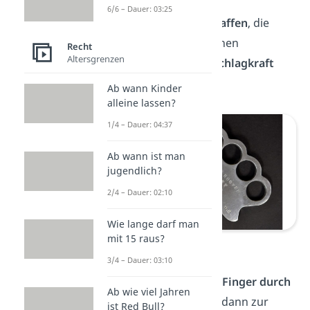
6/6 – Dauer: 03:25
Schlagringe
sind
Handwaffen
, die
meist aus einem metallenen
Recht
Altersgrenzen
Griff bestehen und die
Schlagkraft
erhöhen
.
Ab wann Kinder
alleine lassen?
1/4 – Dauer: 04:37
Ab wann ist man
jugendlich?
2/4 – Dauer: 02:10
Wie lange darf man
mit 15 raus?
Schlagringe
3/4 – Dauer: 03:10
Beim Einsatz werden die
Finger durch
Ab wie viel Jahren
die Löcher
gesteckt und dann zur
ist Red Bull?