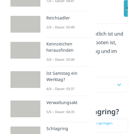
1/6 – Dauer: 04:41
Was ist ein
Schlagring?
(00:12)
Reichsadler
2/6 – Dauer: 02:49
Was ein
Schlagring
eigentlich ist und
ob er in Deutschland verboten ist,
Kennzeichen
herausfinden
erfährst du hier im Beitrag und im
Video
.
3/6 – Dauer: 02:40
Ist Samstag ein
Werktag?
Inhaltsübersicht
4/6 – Dauer: 03:37
Verwaltungsakt
Was ist ein Schlagring?
5/6 – Dauer: 04:35
zur Stelle im Video springen
(00:12)
Schlagring