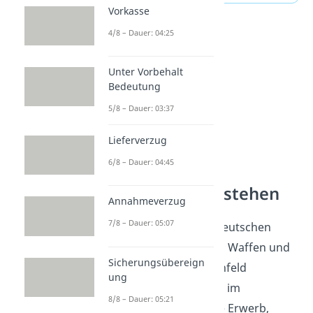
Vorkasse
4/8 – Dauer: 04:25
Unter Vorbehalt
Bedeutung
5/8 – Dauer: 03:37
Lieferverzug
6/8 – Dauer: 04:45
Waffenrecht verstehen
Annahmeverzug
7/8 – Dauer: 05:07
Ein Schlagring zählt im deutschen
Recht zu den verbotenen Waffen und
Sicherungsübereign
gehört damit ins Themenfeld
ung
Waffenrecht. Du ordnest im
8/8 – Dauer: 05:21
Waffenrecht Begriffe wie Erwerb,