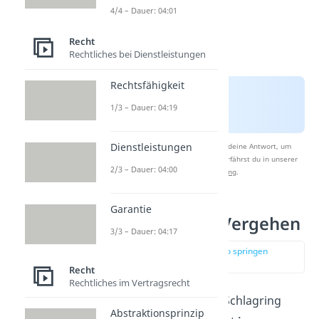
4/4 – Dauer: 04:01
Recht
Rechtliches bei Dienstleistungen
Rechtsfähigkeit
1/3 – Dauer: 04:19
Dienstleistungen
Nach Beantwortung speichern wir deine Antwort, um
Studyflix zu verbessern. Mehr dazu erfährst du in unserer
2/3 – Dauer: 04:00
Datenschutzerklärung
.
Garantie
Bestrafung bei Vergehen
3/3 – Dauer: 04:17
zur Stelle im Video springen
(01:59)
Recht
Rechtliches im Vertragsrecht
Der Umgang mit einem Schlagring
Abstraktionsprinzip