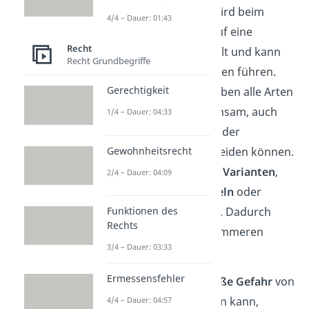
Faust geballt. Dadurch wird beim
4/4 – Dauer: 01:43
Schlag die ganze Kraft auf eine
Recht
kleinere Fläche
gebündelt und kann
Recht Grundbegriffe
so zu starken Verletzungen führen.
Gerechtigkeit
Dieses Grundkonzept haben alle Arten
von Schlagringen gemeinsam, auch
1/4 – Dauer: 04:33
wenn sie sich in Design oder
Beschaffenheit unterscheiden können.
Gewohnheitsrecht
So gibt es beispielsweise
Varianten
,
2/4 – Dauer: 04:09
die
zusätzlich mit Stacheln
oder
Nieten versehen wurden. Dadurch
Funktionen des
Rechts
können sie zu noch schlimmeren
3/4 – Dauer: 03:33
Verletzungen führen.
Ermessensfehler
Da in jedem Fall eine
große Gefahr
von
solchen Waffen ausgehen kann,
4/4 – Dauer: 04:57