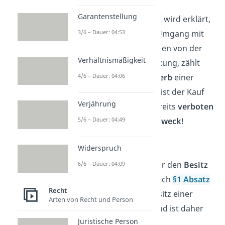
Kauf:
Garantenstellung
In
§ 1 Absatz 3 WaffG
wird erklärt,
was alles unter den Umgang mit
3/6 – Dauer: 04:53
Waffen fällt.
Abgesehen von der
Verhältnismäßigkeit
Herstellung und Nutzung, zählt
auch bereits der
Erwerb
einer
4/6 – Dauer: 04:06
Waffe
dazu. Deshalb ist der Kauf
Verjährung
eines Schlagrings bereits
verboten
—
egal zu welchem Zweck
!
5/6 – Dauer: 04:49
Widerspruch
Eigentum:
Ähnliches gilt auch für den
Besitz
6/6 – Dauer: 04:09
eines Schlagrings
. Nach
§1 Absatz
Recht
3 WaffG
zählt der Besitz einer
Arten von Recht und Person
Waffe als Umgang und ist daher
Juristische Person
untersagt
.