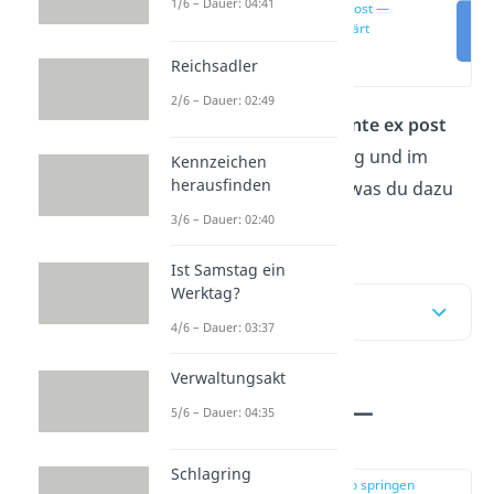
1/6 – Dauer: 04:41
ex ante ex post —
einfach erklärt
(00:18)
Reichsadler
2/6 – Dauer: 02:49
Dir sind die Begriffe
ex ante ex post
begegnet
? Hier im Beitrag
und im
Kennzeichen
herausfinden
Video
erfährst du alles, was du dazu
wissen musst.
3/6 – Dauer: 02:40
Ist Samstag ein
Werktag?
Inhaltsübersicht
4/6 – Dauer: 03:37
Verwaltungsakt
ex ante ex post —
5/6 – Dauer: 04:35
einfach erklärt
Schlagring
zur Stelle im Video springen