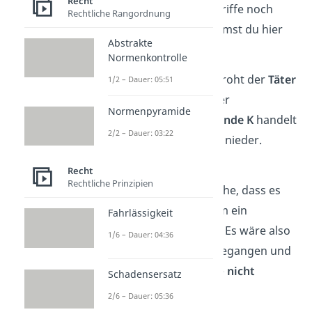
Recht
Damit du die beiden Begriffe noch
Rechtliche Rangordnung
besser verstehst, bekommst du hier
Abstrakte
ein Beispiel
:
Normenkontrolle
Bei einem
Bankraub
bedroht der
Täter
1/2 – Dauer: 05:51
T
die Mitarbeiter mit einer
Normenpyramide
Spielzeugpistole
. Der
Kunde K
handelt
2/2 – Dauer: 03:22
und schlägt T von hinten nieder.
Die
ex post Beurteilung
Recht
Rechtliche Prinzipien
berücksichtigt die Tatsache, dass es
sich bei der Waffe nur um ein
Fahrlässigkeit
Spielzeug gehandelt hat. Es wäre also
1/6 – Dauer: 04:36
keine Gefahr
von T ausgegangen und
die Handlung von K wäre
nicht
Schadensersatz
gerechtfertigt
gewesen.
2/6 – Dauer: 05:36