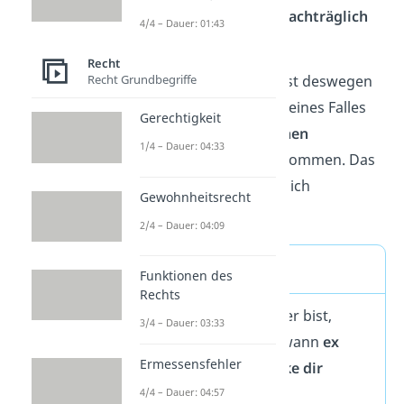
berücksichtigt, die erst
nachträglich
4/4 – Dauer: 01:43
erkennbar wurden.
Recht
Recht Grundbegriffe
Die ex ante Beurteilung ist deswegen
so wichtig, weil im Laufe eines Falles
Gerechtigkeit
oft
mehrere Informationen
1/4 – Dauer: 04:33
oder
Sichtweisen
hinzukommen. Das
kann einen Fall nachträglich
Gewohnheitsrecht
beeinflussen.
2/4 – Dauer: 04:09
Eselsbrücke
Funktionen des
Rechts
Wenn du dir nicht sicher bist,
3/4 – Dauer: 03:33
wann du
ex ante
und wann
ex
Ermessensfehler
post
verwendest,
merke dir
einfach
:
4/4 – Dauer: 04:57