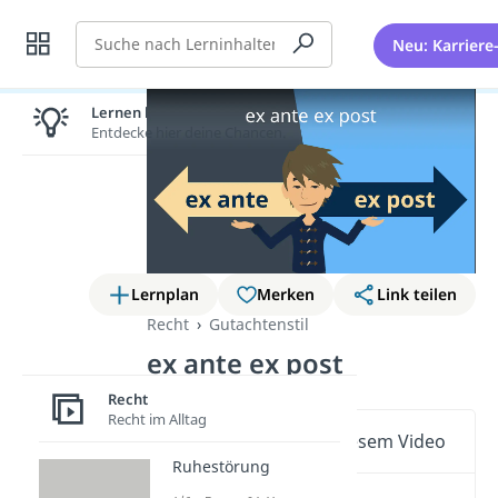
Suche
Neu: Karriere
Lernen lohnt sich!
Entdecke hier deine Chancen.
Lernplan
Merken
Link teilen
Recht
Gutachtenstil
ex ante ex post
Recht
Recht im Alltag
Wichtige Inhalte in diesem Video
Ruhestörung