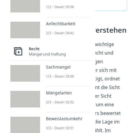
Fragen
(ausklappen)
1/2 – Dauer: 05:06
Anfechtbarkeit
Rechtsbegriffe verstehen
2/2 – Dauer: 04:42
Ex ante und ex post sind wichtige
Recht
Rechtsbegriffe im Strafrecht und
Mängel und Haftung
gehören zu den Grundlagen
Sachmangel
juristischen Denkens. Wer sich mit
1/3 – Dauer: 05:00
Rechtsbegriffen beschäftigt, ordnet
Fälle zeitlich ein und trennt die Sicht
Mängelarten
vor einem Ereignis von der Sicht
2/3 – Dauer: 02:52
danach. So wird klar, warum eine
Handlung rechtlich anders bewertet
Beweislastumkehr
werden kann, wenn nur die Lage im
3/3 – Dauer: 03:51
Moment des Handelns zählt. Im