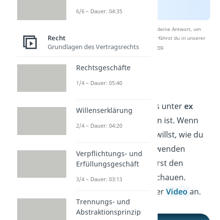
6/6 – Dauer: 04:35
Nach Beantwortung speichern wir deine Antwort, um
Recht
Studyflix zu verbessern. Mehr dazu erfährst du in unserer
Grundlagen des Vertragsrechts
Datenschutzerklärung
.
Rechtsgeschäfte
Tatbestand
1/4 – Dauer: 05:40
Du hast jetzt gelernt, was unter
ex
Willenserklärung
ante ex post
zu verstehen ist. Wenn
2/4 – Dauer: 04:20
du jetzt genauer wissen willst, wie du
diese beiden Begriffe anwenden
Verpflichtungs- und
kannst, musst du dir zuerst den
Erfüllungsgeschäft
Tatbestand
genauer anschauen.
3/4 – Dauer: 03:13
Schau dir dazu doch unser
Video
an.
Trennungs- und
Abstraktionsprinzip