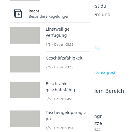
Wirtschaftsbereich
findest du
Recht
passende Videos zu diesem und
Besondere Regelungen
verwandten Themen.
Einstweilige
Verfügung
1/5 – Dauer: 05:32
Geschäftsfähigkeit
2/5 – Dauer: 03:18
zur Videoseite: ex ante ex post
Beschränkt
geschäftsfähig
Beliebte Inhalte aus dem Bereich
Recht
3/5 – Dauer: 04:28
Taschengeldparagra
Firma
Handelsr
Firmengr
ph
Dauer: 04:26
egister
undsätze
4/5 – Dauer: 03:54
Dauer: 05:18
Dauer: 05:25