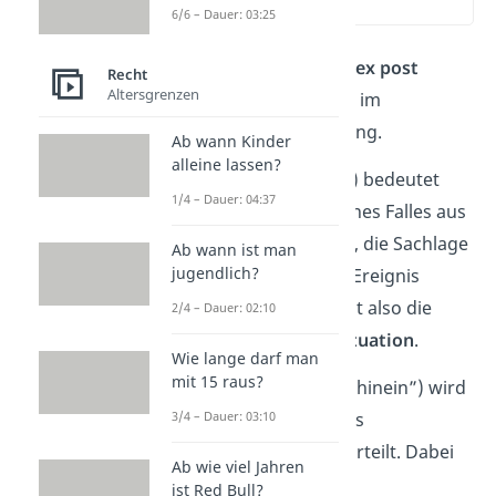
(00:18)
6/6 – Dauer: 03:25
Die Begriffe
ex ante
und
ex post
Recht
Altersgrenzen
finden beide vorwiegend im
Strafrecht
ihre Anwendung.
Ab wann Kinder
alleine lassen?
Ex ante
(lat. „im Voraus”) bedeutet
1/4 – Dauer: 04:37
dabei die Betrachtung eines Falles aus
früherer Sicht
. Das heißt, die Sachlage
Ab wann ist man
jugendlich?
wird beurteilt, bevor ein Ereignis
eingetreten ist. Ex ante ist also die
2/4 – Dauer: 02:10
sogenannte
Ausgangssituation
.
Wie lange darf man
mit 15 raus?
Bei
Ex post
(lat. „im Nachhinein”) wird
die Situation dagegen aus
3/4 – Dauer: 03:10
nachträglicher Sicht
beurteilt. Dabei
Ab wie viel Jahren
werden auch die Fakten
ist Red Bull?