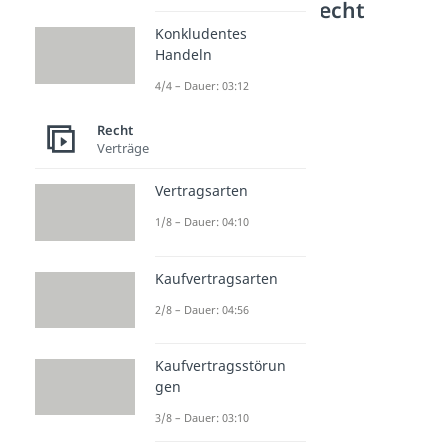
Weitere Inhalte: Recht
Konkludentes
Gutachtenstil
Handeln
Gutachtenstil
Dauer: 06:22
4/4 – Dauer: 03:12
Tatbestand
Dauer: 04:15
Recht
Subsumtion
Verträge
Dauer: 04:51
ex ante ex post
Vertragsarten
Dauer: 02:43
1/8 – Dauer: 04:10
Kaufvertragsarten
2/8 – Dauer: 04:56
Kaufvertragsstörun
gen
3/8 – Dauer: 03:10