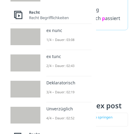
ex
a
nte = am
A
nfang
Recht
Recht Begrifflichkeiten
ex
p
ost = was danach
p
assiert
ex nunc
1/4 – Dauer: 03:08
ex tunc
2/4 – Dauer: 02:43
Deklaratorisch
3/4 – Dauer: 02:19
Beispiel ex ante ex post
Unverzüglich
zur Stelle im Video springen
4/4 – Dauer: 02:52
(00:47)