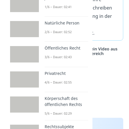
1/6 – Dauer: 02:41
Anwendung. Dabei beschreiben
sie, ob die Rechtswirkung in der
Natürliche Person
Zukunft
oder in der
Vergangenheit
besteht.
2/6 – Dauer: 02:52
Öffentliches Recht
Studyflix vernetzt: Hier ein Video aus
einem anderen Bereich
3/6 – Dauer: 02:43
Privatrecht
4/6 – Dauer: 02:55
Körperschaft des
öffentlichen Rechts
5/6 – Dauer: 02:29
Rechtssubjekte