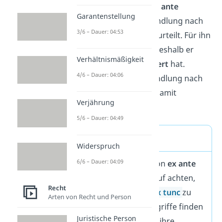
Rechtsfolge
: Bei einer
ex ante
Garantenstellung
Beurteilung
wird die Handlung nach
3/6 – Dauer: 04:53
dem Vorwissen von K beurteilt. Für ihn
wirkte die Pistole
echt
, weshalb er
Verhältnismäßigkeit
dementsprechend reagiert
hat.
4/6 – Dauer: 04:06
Deswegen war seine Handlung nach
§32 StGB
Notwehr
und damit
Verjährung
gerechtfertigt
.
5/6 – Dauer: 04:49
ex nunc ex tunc
Widerspruch
6/6 – Dauer: 04:09
Bei der Verwendung von
ex ante
ex post
musst du darauf achten,
Recht
sie nicht mit
ex nunc
ex tunc
zu
Arten von Recht und Person
verwechseln. Diese Begriffe finden
Juristische Person
vor allem im
Zivilrecht
ihre