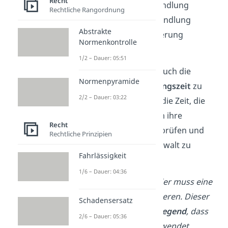
Recht
Dringlichkeit
der Handlung
Rechtliche Rangordnung
Schwierigkeit
der Handlung
Abstrakte
Folgen
einer Verzögerung
Normenkontrolle
Bei der Bestimmung der
1/2 – Dauer: 05:51
angemessenen Frist ist auch die
Normenpyramide
Überlegungs- und Prüfungszeit
zu
2/2 – Dauer: 03:22
berücksichtigen. Das ist die Zeit, die
eine Person benötigt, um ihre
Recht
Handlung zu planen, zu prüfen und
Rechtliche Prinzipien
eventuell einen Rechtsanwalt zu
Fahrlässigkeit
kontaktieren.
1/6 – Dauer: 04:36
Angenommen, ein Händler muss eine
beschädigte
Ware
reparieren. Dieser
Schadensersatz
Schaden ist so
schwerwiegend
, dass
2/6 – Dauer: 05:36
die Ware nicht mehr verwendet