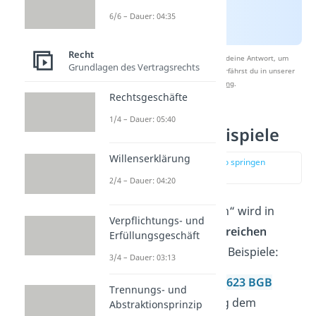
6/6 – Dauer: 04:35
Recht
Nach Beantwortung speichern wir deine Antwort, um
Grundlagen des Vertragsrechts
Studyflix zu verbessern. Mehr dazu erfährst du in unserer
Datenschutzerklärung
.
Rechtsgeschäfte
1/4 – Dauer: 05:40
Unverzüglich Beispiele
Willenserklärung
zur Stelle im Video springen
(01:52)
2/4 – Dauer: 04:20
Der Begriff „unverzüglich“ wird in
Verpflichtungs- und
verschiedenen Rechtsbereichen
Erfüllungsgeschäft
verwendet. Hier ein paar Beispiele:
3/4 – Dauer: 03:13
Arbeitsrecht:
Nach
§ 623 BGB
Trennungs- und
muss eine Kündigung dem
Abstraktionsprinzip