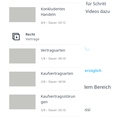
und wie man Fälle Schritt für Schritt
Konkludentes
richtig bewertet. Weitere Videos dazu
Handeln
findest du in unserem
4/4 – Dauer: 03:12
Wirtschaftsbereich
.
Recht
Verträge
Vertragsarten
1/8 – Dauer: 04:10
zur Videoseite: Unverzüglich
Kaufvertragsarten
2/8 – Dauer: 04:56
Beliebte Inhalte aus dem Bereich
Recht
Kaufvertragsstörun
gen
Abstrakt
Normen
Fahrlässi
3/8 – Dauer: 03:10
e
pyramid
gkeit