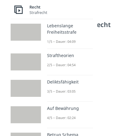
Recht
Strafrecht
Weitere Inhalte: Recht
Lebenslange
Freiheitsstrafe
Recht Begrifflichkeiten
ex nunc
1/5 – Dauer: 04:09
Dauer: 03:08
ex tunc
Straftheorien
Dauer: 02:43
Deklaratorisch
2/5 – Dauer: 04:54
Dauer: 02:19
Unverzüglich
Deliktsfähigkeit
Dauer: 02:52
3/5 – Dauer: 03:05
Auf Bewährung
4/5 – Dauer: 02:24
Betrug Schema