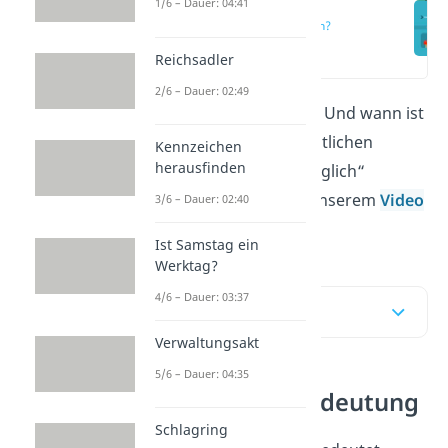
1/6 – Dauer: 04:41
Was heißt
unverzüglich?
(01:12)
Reichsadler
2/6 – Dauer: 02:49
Was heißt
unverzüglich
? Und wann ist
es zu spät? Alles zur rechtlichen
Kennzeichen
herausfinden
Bedeutung von „unverzüglich“
erfährst du hier
und in unserem
Video
3/6 – Dauer: 02:40
!
Ist Samstag ein
Werktag?
4/6 – Dauer: 03:37
Inhaltsübersicht
Verwaltungsakt
5/6 – Dauer: 04:35
Unverzüglich Bedeutung
Schlagring