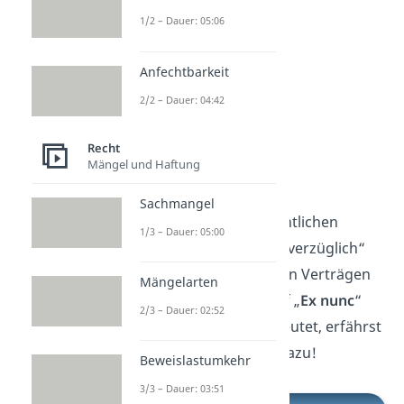
1/2 – Dauer: 05:06
Anfechtbarkeit
2/2 – Dauer: 04:42
Recht
Mängel und Haftung
Ex nunc
Sachmangel
Nun kennst du die wesentlichen
1/3 – Dauer: 05:00
Aspekte des Begriffs „unverzüglich“
im rechtlichen Kontext.
In Verträgen
Mängelarten
kann dir auch der Begriff „
Ex nunc
“
2/3 – Dauer: 02:52
begegnen. Was das bedeutet, erfährst
du in unserem
Beitrag
dazu!
Beweislastumkehr
3/3 – Dauer: 03:51