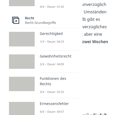
Ob eine Handlung noch unverzüglich
4/4 – Dauer: 01:43
ist, hängt immer von den Umständen
Recht
des
Einzelfalls
ab. Deshalb gibt es
Recht Grundbegriffe
keine Obergrenze
für unverzügliches
Gerechtigkeit
Handeln. In der Regel gilt aber eine
Handlung innerhalb von
zwei Wochen
1/4 – Dauer: 04:33
als unverzüglich.
Gewohnheitsrecht
2/4 – Dauer: 04:09
Funktionen des
Rechts
3/4 – Dauer: 03:33
Ermessensfehler
4/4 – Dauer: 04:57