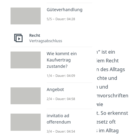
Güteverhandlung
5/5 – Dauer: 04:28
Recht
Recht verstehen
Vertragsabschluss
Der Begriff „unverzüglich“ ist ein
Wie kommt ein
Kaufvertrag
typischer Ausdruck aus dem Recht
zustande?
und spielt in vielen Regeln des Alltags
1/4 – Dauer: 04:09
eine Rolle. Du ordnest Rechte und
Pflichten in Verträgen ein und
Angebot
arbeitest mit Fristen, Formvorschriften
2/4 – Dauer: 04:58
und klaren Erklärungen wie
Kündigung oder Rücktritt. So erkennst
invitatio ad
du, warum Begriffe im Gesetz oft
offerendum
genauer gemeint sind als im Alltag
3/4 – Dauer: 04:54