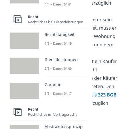
Vertragspartner unverzüglich
4/4 – Dauer: 04:01
übermittelt werden.
Recht
Mietrecht:
Hat ein Mieter sein
Rechtliches bei Dienstleistungen
Mietverhältnis beendet, muss er
Rechtsfähigkeit
nach
§ 546 BGB
seine Wohnung
1/3 – Dauer: 04:19
unverzüglich räumen und dem
Mieter übergeben.
Dienstleistungen
Vertragsrecht:
Liefert ein Käufer
2/3 – Dauer: 04:00
die bestellte Ware nicht
vertragsgemäß, kann der Käufer
Garantie
vom Vertrag zurücktreten. Den
3/3 – Dauer: 04:17
Rücktritt muss er laut
§ 323 BGB
dem Verkäufer unverzüglich
Recht
mitteilen.
Rechtliches im Vertragsrecht
Abstraktionsprinzip