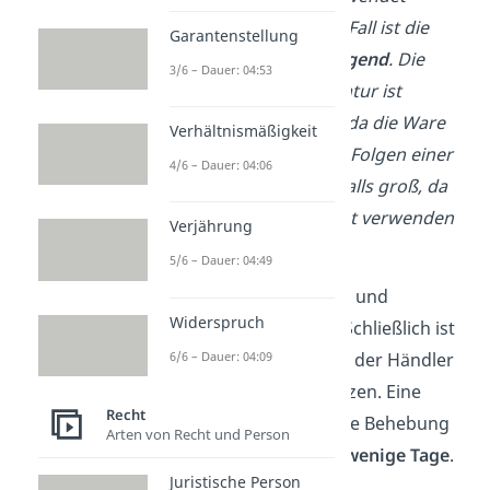
werden kann. In diesem Fall ist die
Garantenstellung
Handlung also
sehr dringend
. Die
3/6 – Dauer: 04:53
Schwierigkeit der Reparatur ist
hingegen nicht so groß, da die Ware
Verhältnismäßigkeit
einfach ersetzt wird. Die Folgen einer
4/6 – Dauer: 04:06
Verzögerung sind ebenfalls groß, da
der Käufer die Ware nicht verwenden
Verjährung
kann.
5/6 – Dauer: 04:49
Hier ist die Überlegungs- und
Widerspruch
Prüfungszeit
sehr kurz
. Schließlich ist
der Mangel bekannt und der Händler
6/6 – Dauer: 04:09
muss die Ware nur ersetzen. Eine
Recht
angemessene Frist für die Behebung
Arten von Recht und Person
des Mangels wären nur
wenige Tage
.
Juristische Person