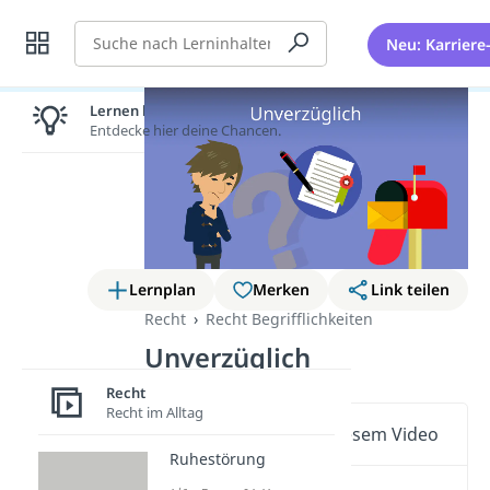
Suche
Neu: Karriere
Lernen lohnt sich!
Entdecke hier deine Chancen.
Lernplan
Merken
Link teilen
Recht
Recht Begrifflichkeiten
Unverzüglich
Recht
Recht im Alltag
Wichtige Inhalte in diesem Video
Ruhestörung