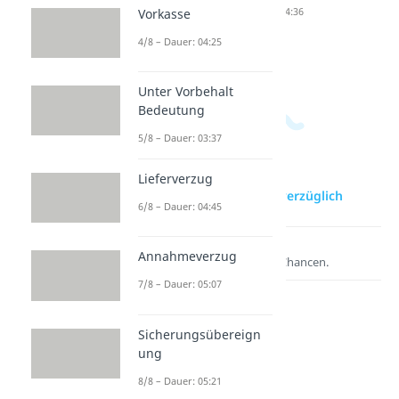
Normen
e
Dauer: 04:36
Vorkasse
kontrolle
Dauer: 03:22
4/8 – Dauer: 04:25
Dauer: 05:51
Unter Vorbehalt
Bedeutung
5/8 – Dauer: 03:37
Lieferverzug
zur Videoseite: Unverzüglich
6/8 – Dauer: 04:45
Lernen lohnt sich!
Annahmeverzug
Entdecke hier deine Chancen.
7/8 – Dauer: 05:07
Sicherungsübereign
ung
8/8 – Dauer: 05:21