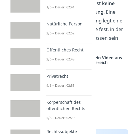
Wichtig:
„Unverzüglich“ ist
keine
1/6 – Dauer: 02:41
wirksame Fristbestimmung
. Eine
wirksame Fristbestimmung legt eine
Natürliche Person
klar definierte Zeitspanne fest, in der
2/6 – Dauer: 02:52
eine Handlung abgeschlossen sein
muss.
Öffentliches Recht
Studyflix vernetzt: Hier ein Video aus
3/6 – Dauer: 02:43
einem anderen Bereich
Privatrecht
4/6 – Dauer: 02:55
Körperschaft des
öffentlichen Rechts
5/6 – Dauer: 02:29
Rechtssubjekte