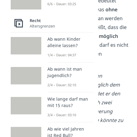
Im juristischen Kontext bedeutet
6/6 – Dauer: 03:25
“
unverzüglich
“, dass etwas
ohne
schuldhaftes Zögern
getan werden
Recht
Altersgrenzen
muss
(§ 121 BGB).
Das heißt, dass die
Handlung so
schnell wie möglich
Ab wann Kinder
durchzuführen ist. Dabei darf es nicht
alleine lassen?
zu einer unangemessenen
1/4 – Dauer: 04:37
Verzögerung kommen.
Ab wann ist man
Ein Mieter muss z. B. einen
jugendlich?
Wasserschaden unverzüglich dem
2/4 – Dauer: 02:10
Vermieter mitteilen. Meldet er den
Wie lange darf man
Schaden jedoch erst nach zwei
mit 15 raus?
Wochen, ist diese Verzögerung
3/4 – Dauer: 03:10
unangemessen. Denn sie könnte zu
großen Schäden
führen.
Ab wie viel Jahren
ist Red Bull?