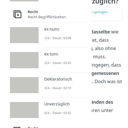
Was heißt unverzüglich?
Recht
zur Stelle im Video springen
(01:12)
Recht Begrifflichkeiten
ex nunc
„Unverzüglich“ ist
nicht dasselbe
wie
1/4 – Dauer: 03:08
„sofort“. „Sofort“ bedeutet, dass
etwas ohne Verzögerung, also ohne
ex tunc
Zeitverzug getan werden muss.
2/4 – Dauer: 02:43
Unverzüglich bedeutet hingegen, dass
etwas innerhalb einer
angemessenen
Deklaratorisch
Frist
getan werden muss. Doch was ist
3/4 – Dauer: 02:19
eine angemessene Frist?
Die hängt von den
Umständen des
Unverzüglich
Einzelfalls
ab. Dazu gehören unter
4/4 – Dauer: 02:52
anderem: